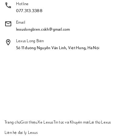
Hotline
077.313.3388
Email
lexuslongbien.cskh@gmail.com
Lexus Long Biên
Số 11 đường Nguyễn Văn Linh, Việt Hưng, Hà Nội
Trang chủ
Giới thiệu
Xe Lexus
Tin tức và Khuyến mãi
Lái thử Lexus
Liên hệ đại lý Lexus