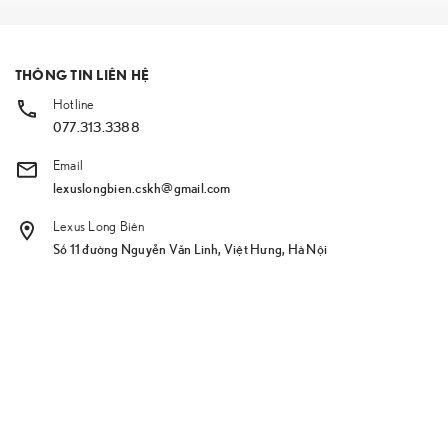
THÔNG TIN LIÊN HỆ
Hotline
077.313.3388
Email
lexuslongbien.cskh@gmail.com
Lexus Long Biên
Số 11 đường Nguyễn Văn Linh, Việt Hưng, Hà Nội