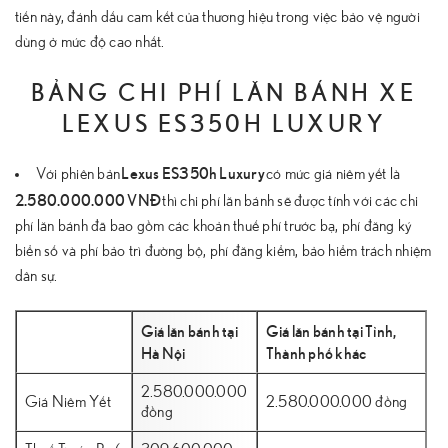
tiến này, đánh dấu cam kết của thương hiệu trong việc bảo vệ người
dùng ở mức độ cao nhất.
BẢNG CHI PHÍ LĂN BÁNH XE
LEXUS ES350H LUXURY
Lexus ES350h Luxury
Với phiên bản
có mức giá niêm yết là
2.580.000.000 VNĐ
thì chi phí lăn bánh sẽ được tính với các chi
phí lăn bánh đã bao gồm các khoản thuế phí trước bạ, phí đăng ký
biển số và phí bảo trì đường bộ, phí đăng kiểm, bảo hiểm trách nhiệm
dân sự.
Giá lăn bánh tại
Giá lăn bánh tại Tỉnh,
Hà Nội
Thành phố khác
2.580.000.000
Giá Niêm Yết
2.580.000.000 đồng
đồng