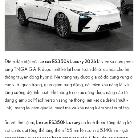
Lexus ES350h Luxury 2026
Điểm đặc biệt của
là việc sử dụng nền
tảng TNGA GA-K được thiết kế lại hoàn toàn để tối ưu hóa cho hệ
thống truyền động hybrid. Nền tảng này được gia cố độ cứng vững ở
các vị trí quan trọng, giúp giảm rung động, cải thiện khả năng lái và
tăng cường độ linh hoạt. Hệ thống treo sau cũng được nâng cấp từ
dạng giảm xóc MacPherson sang hệ thống liên kết đa điểm (multi-
link), mang lại cảm giác lái mượt mà và khả năng kiểm soát vượt trội.
Lexus ES350h Luxury
So với thế hệ cũ,
có kích thước tăng đáng kể
với chiều dài tổng thể tăng thêm 165mm lên con số 5.140mm – gần