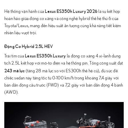
Lexus ES350h Luxury 2026
Hệ thống vận hành của
là sự kết hợp
hoàn hảo giữa động cơ xăng và công nghệ hybrid thế hệ thứ 6 của
Toyota/Lexus, mang đến hiệu suất ấn tượng cùng khả năng tiết kiệm
nhiên liệu vượt trội.
Động Cơ Hybrid 2.5L HEV
Lexus ES350h Luxury
Trái tim của
là động cơ xăng 4 xi-lanh dung
tích 2.5L kết hợp với mô-tơ điện và hệ thống pin. Tổng công suất đạt
243 mã lực
(tăng 28 mã lực so với ES300h thế hệ cũ), đủ sức để
chiếc sedan này tăng tốc từ 0-100 km/h trong khoảng 7,4 giây với
bản dẫn động cầu trước (FWD) và 7,2 giây với bản dẫn động 4 bánh
(AWD).