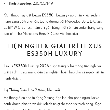
Kích thước lốp
: 235/55/R19
Lexus ES350h Luxury
Kích thước này đặt
vào phân khúc sedan
hạng sang cỡ trung-lớn, tương đương với Mercedes-Benz E-Class
và BMW 5-Series, thậm chí gần bằng một số mẫu sedan hạng sang
cao cấp như Mercedes-Benz S-Class về chiều dài.
TIỆN NGHI & GIẢI TRÍ LEXUS
ES350H LUXURY
Lexus ES350h Luxury 2026
được trang bị hệ thống tiện nghi và
giải trí đỉnh cao, mang đến trải nghiệm hoàn hảo cho cả người lái lẫn
hành khách.
Hệ Thống Điều Hòa 2 Vùng NanoeX
Hệ thống điều hòa tự động 2 vùng độc lập cho phép người lái và
hành khách phía trước điều chỉnh nhiệt độ theo sở thích riêng. Đặc
NanoeX