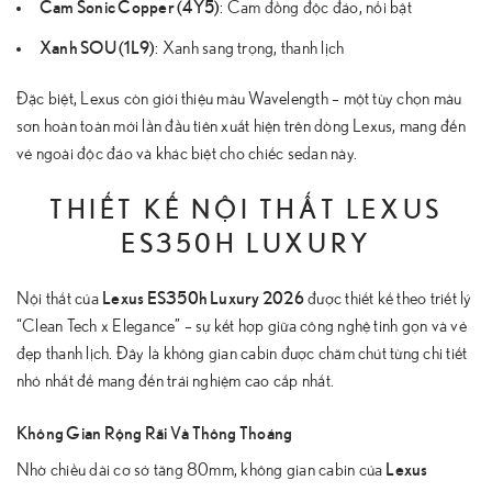
Cam Sonic Copper (4Y5)
: Cam đồng độc đáo, nổi bật
Xanh SOU (1L9)
: Xanh sang trọng, thanh lịch
Đặc biệt, Lexus còn giới thiệu màu Wavelength – một tùy chọn màu
sơn hoàn toàn mới lần đầu tiên xuất hiện trên dòng Lexus, mang đến
vẻ ngoài độc đáo và khác biệt cho chiếc sedan này.
THIẾT KẾ NỘI THẤT LEXUS
ES350H LUXURY
Lexus ES350h Luxury 2026
Nội thất của
được thiết kế theo triết lý
“Clean Tech x Elegance” – sự kết hợp giữa công nghệ tinh gọn và vẻ
đẹp thanh lịch. Đây là không gian cabin được chăm chút từng chi tiết
nhỏ nhất để mang đến trải nghiệm cao cấp nhất.
Không Gian Rộng Rãi Và Thông Thoáng
Lexus
Nhờ chiều dài cơ sở tăng 80mm, không gian cabin của