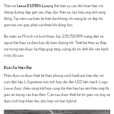
Lexus ES350h Luxury
Thân xe
thể hiện sự cân đối hoàn hảo với
những đường dập gân sâu chạy dọc thân xe, tạo hiệu ứng ánh sáng
động. Tay nắm cửa kiểu ẩn hiện đại không chỉ mang lại vẻ đẹp tối
giản mà còn góp phần cải thiện khí động học.
Bộ mâm xe 19 inch với kích thước lốp 235/55/R19 mang đến vẻ
ngoài thể thao và đảm bảo độ bám đường tốt. Thiết kế thân xe thấp
với trọng tâm được hạ thấp giúp tăng cường độ ổn định khi vận hành
ở tốc độ cao.
Đuôi Xe Hiện Đại
Phần đuôi xe được thiết kế theo phong cách fastback hiện đại với
cụm đèn hậu L-Signature mới tích hợp dải đèn LED liền mạch. Logo
Lexus được chiếu sáng kết hợp cùng dải đèn hậu tạo nên hiệu ứng thị
giác ấn tượng vào ban đêm. Cản sau được thiết kế tối giản với ống xả
được tích hợp khéo léo, phù hợp với bản hybrid.