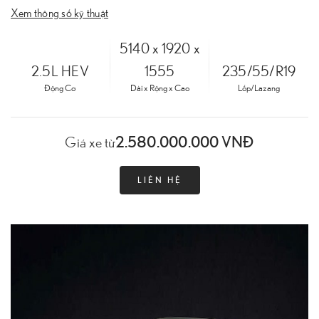
Xem thông số kỹ thuật
5140 x 1920 x
2.5L HEV
1555
235/55/R19
Động Cơ
Dài x Rộng x Cao
Lốp/Lazang
2.580.000.000 VNĐ
Giá xe từ
LIÊN HỆ