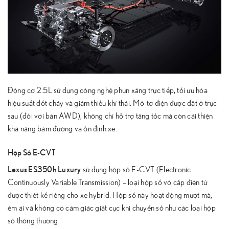
Động cơ 2.5L sử dụng công nghệ phun xăng trực tiếp, tối ưu hóa
hiệu suất đốt cháy và giảm thiểu khí thải. Mô-tơ điện được đặt ở trục
sau (đối với bản AWD), không chỉ hỗ trợ tăng tốc mà còn cải thiện
khả năng bám đường và ổn định xe.
Hộp Số E-CVT
Lexus ES350h Luxury
sử dụng hộp số E-CVT (Electronic
Continuously Variable Transmission) – loại hộp số vô cấp điện tử
được thiết kế riêng cho xe hybrid. Hộp số này hoạt động mượt mà,
êm ái và không có cảm giác giật cục khi chuyển số như các loại hộp
số thông thường.