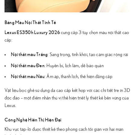
Bảng Màu Nội Thất Tinh Tế
Lexus ES350h Luxury 2026
cung cấp 3 tùy chọn màu nội thất cao
cấp:
Nội thất màu Trắng
: Sang trọng, tinh khôi, tạo cảm giác rộng rãi
Nội thất màu Đen
: Huyền bí, lịch lãm, dễ bảo quản
Nội thất màu Nâu
: Ấm áp, thanh lịch, thể hiện đẳng cấp
Vật liệu bọc ghế sử dụng da cao cấp kết hợp với các chi tiết tre in 3D
độc đáo – một điểm nhấn thú vị thể hiện triết lý thiết kế bền vững của
Lexus.
Công Nghệ Hiển Thị Hiện Đại
Khu vực táp-lô được thiết kế theo phong cách tối giản với hai màn