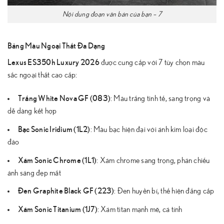
Nội dung đoạn văn bản của bạn – 7
Bảng Màu Ngoại Thất Đa Dạng
Lexus ES350h Luxury 2026
được cung cấp với 7 tùy chọn màu
sắc ngoại thất cao cấp:
Trắng White Nova GF (083)
: Màu trắng tinh tế, sang trọng và
dễ dàng kết hợp
Bạc Sonic Iridium (1L2)
: Màu bạc hiện đại với ánh kim loại độc
đáo
Xám Sonic Chrome (1L1)
: Xám chrome sang trọng, phản chiếu
ánh sáng đẹp mắt
Đen Graphite Black GF (223)
: Đen huyền bí, thể hiện đẳng cấp
Xám Sonic Titanium (1J7)
: Xám titan mạnh mẽ, cá tính