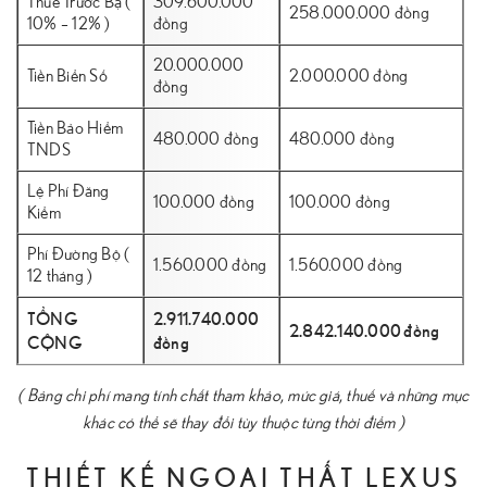
Thuế Trước Bạ (
309.600.000
258.000.000 đồng
10% – 12% )
đồng
20.000.000
Tiền Biển Số
2.000.000 đồng
đồng
Tiền Bảo Hiểm
480.000 đồng
480.000 đồng
TNDS
Lệ Phí Đăng
100.000 đồng
100.000 đồng
Kiểm
Phí Đường Bộ (
1.560.000 đồng
1.560.000 đồng
12 tháng )
TỔNG
2.911.740.000
2.842.140.000 đồng
CỘNG
đồng
( Bảng chi phí mang tính chất tham khảo, mức giá, thuế và những mục
khác có thể sẽ thay đổi tùy thuộc từng thời điểm )
THIẾT KẾ NGOẠI THẤT LEXUS