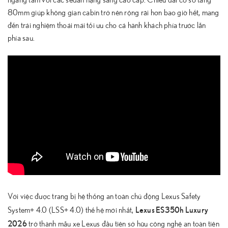
ngang tầm với các sedan hạng sang cao cấp. Chiều dài cơ sở tăng
80mm giúp không gian cabin trở nên rộng rãi hơn bao giờ hết, mang
đến trải nghiệm thoải mái tối ưu cho cả hành khách phía trước lẫn
phía sau.
Với việc được trang bị hệ thống an toàn chủ động Lexus Safety
Lexus ES350h Luxury
System+ 4.0 (LSS+ 4.0) thế hệ mới nhất,
2026
trở thành mẫu xe Lexus đầu tiên sở hữu công nghệ an toàn tiên