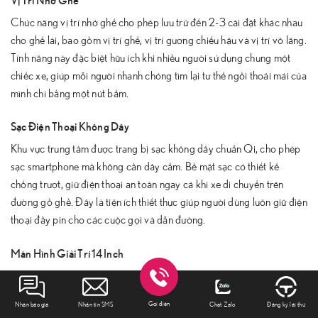
Chức năng vị trí nhớ ghế cho phép lưu trữ đến 2-3 cài đặt khác nhau
cho ghế lái, bao gồm vị trí ghế, vị trí gương chiếu hậu và vị trí vô lăng.
Tính năng này đặc biệt hữu ích khi nhiều người sử dụng chung một
chiếc xe, giúp mỗi người nhanh chóng tìm lại tư thế ngồi thoải mái của
mình chỉ bằng một nút bấm.
Sạc Điện Thoại Không Dây
Khu vực trung tâm được trang bị sạc không dây chuẩn Qi, cho phép
sạc smartphone mà không cần dây cắm. Bề mặt sạc có thiết kế
chống trượt, giữ điện thoại an toàn ngay cả khi xe di chuyển trên
đường gồ ghề. Đây là tiện ích thiết thực giúp người dùng luôn giữ điện
thoại đầy pin cho các cuộc gọi và dẫn đường.
Màn Hình Giải Trí 14 Inch
Trái tim của hệ thống giải trí là màn hình cảm ứng 14 inch với độ phân
giải cao, hiển thị sắc nét và góc nhìn rộng. Màn hình này chạy hệ
Gọi điện
Nhận báo giá
Nhắn tin SMS
Chat Zalo
Đăng ký lái thử
Lexus Interface
thống
thế hệ mới với giao diện trực quan, dễ sử