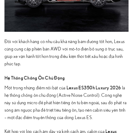
Đối với khách hàng có nhu cầu khả năng bám đường tốt hơn, Lexus
cũng cung cấp phiên bản AWD với mô-tơ điện bổ sung ở trục sau,
giúp xe vận hành tốt hơn trong điều kiện thời tiết xấu hoặc địa hình
phức tạp.
Hệ Thống Chống Ồn Chủ Động
Lexus ES350h Luxury 2026
Một trong những điểm nổi bật của
là
hệ thống chống ồn chủ động (Active Noise Control). Công nghệ
này sử dụng micro để phát hiện tiếng ồn từ bên ngoài, sau đó phát ra
sóng âm ngược pha để triệt tiêu tiếng ồn, tạo nên cabin siêu yên tĩnh
– một đặc điểm truyền thống của dòng Lexus ES.
Lexus
Kết hợp với lớp cách âm dày và kính cách âm, cabin của