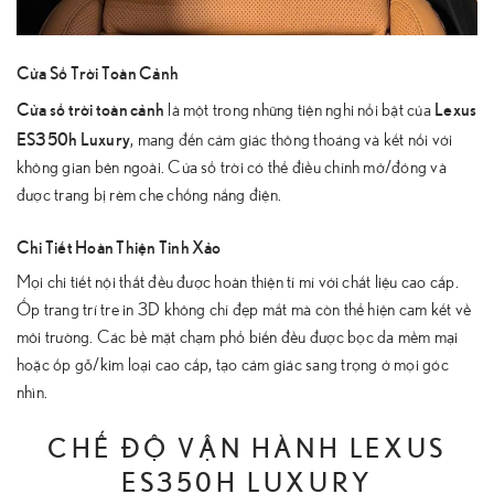
Cửa Sổ Trời Toàn Cảnh
Cửa sổ trời toàn cảnh
Lexus
là một trong những tiện nghi nổi bật của
ES350h Luxury
, mang đến cảm giác thông thoáng và kết nối với
không gian bên ngoài. Cửa sổ trời có thể điều chỉnh mở/đóng và
được trang bị rèm che chống nắng điện.
Chi Tiết Hoàn Thiện Tinh Xảo
Mọi chi tiết nội thất đều được hoàn thiện tỉ mỉ với chất liệu cao cấp.
Ốp trang trí tre in 3D không chỉ đẹp mắt mà còn thể hiện cam kết về
môi trường. Các bề mặt chạm phổ biến đều được bọc da mềm mại
hoặc ốp gỗ/kim loại cao cấp, tạo cảm giác sang trọng ở mọi góc
nhìn.
CHẾ ĐỘ VẬN HÀNH LEXUS
ES350H LUXURY