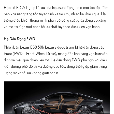
Hộp số E-CVT giúp tối ưu hóa hiệu suất động cơ ở mọi tốc độ, đảm
bảo khả năng tăng tốc tuyến tính và tiêu thụ nhiên liệu hiệu quả. Hệ
thống điều khiển thông minh phân bổ công suất giữa động cơ xăng
và mô-tơ điện một cách tối ưu nhất tùy theo điều kiện vận hành.
Hệ Dẫn Động FWD
Lexus ES350h Luxury
Phiên bản
được trang bị hệ dẫn động cầu
trước (FWD – Front Wheel Drive), mang đến khả năng vận hành ổn
định và hiệu quả nhiên liệu tốt. Hệ dẫn động FWD phù hợp với điều
kiện đường phố đô thị và đường cao tốc, đồng thời giúp giảm trọng
lượng xe và tối ưu không gian cabin.