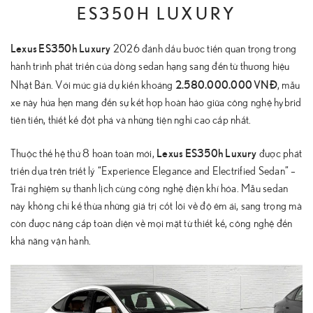
ES350H LUXURY
Lexus ES350h Luxury
2026 đánh dấu bước tiến quan trọng trong
hành trình phát triển của dòng sedan hạng sang đến từ thương hiệu
2.580.000.000 VNĐ
Nhật Bản. Với mức giá dự kiến khoảng
, mẫu
xe này hứa hẹn mang đến sự kết hợp hoàn hảo giữa công nghệ hybrid
tiên tiến, thiết kế đột phá và những tiện nghi cao cấp nhất.
Lexus ES350h Luxury
Thuộc thế hệ thứ 8 hoàn toàn mới,
được phát
triển dựa trên triết lý “Experience Elegance and Electrified Sedan” –
Trải nghiệm sự thanh lịch cùng công nghệ điện khí hóa. Mẫu sedan
này không chỉ kế thừa những giá trị cốt lõi về độ êm ái, sang trọng mà
còn được nâng cấp toàn diện về mọi mặt từ thiết kế, công nghệ đến
khả năng vận hành.