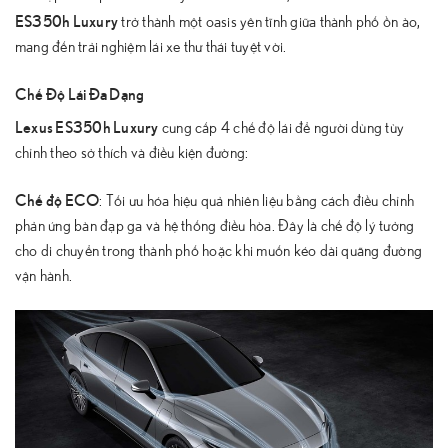
ES350h Luxury
trở thành một oasis yên tĩnh giữa thành phố ồn ào,
mang đến trải nghiệm lái xe thư thái tuyệt vời.
Chế Độ Lái Đa Dạng
Lexus ES350h Luxury
cung cấp 4 chế độ lái để người dùng tùy
chỉnh theo sở thích và điều kiện đường:
Chế độ ECO
: Tối ưu hóa hiệu quả nhiên liệu bằng cách điều chỉnh
phản ứng bàn đạp ga và hệ thống điều hòa. Đây là chế độ lý tưởng
cho di chuyển trong thành phố hoặc khi muốn kéo dài quãng đường
vận hành.