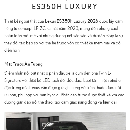
ES350H LUXURY
Lexus ES350h Luxury 2026
Thiết kế ngoại thất của
được lấy cảm
hứng từ concept LF-ZC ra mắt năm 2023, mang đến phong cách
hoàn toàn mới mẻ với những đường nét sắc sảo và dữ dằn. Đây là sự
thay đổi táo bạo so với thế hệ trước vốn có thiết kế mềm mại và cổ
điển hơn.
Mặt Trước Ấn Tượng
Điểm nhấn nổi bật nhất ở phần đầu xe là cụm đèn pha Twin L-
Signature với thiết kế LED tách đôi độc đáo. Lưới tản nhiệt spindle
đặc trưng của Lexus vẫn được giữ lại nhưng với kích thước được tối
ưu hơn, phù hợp với bản hybrid. Phần cản trước được thiết kế với các
đường gân dập nổi thể thao, tạo cảm giác năng động và hiện đại.