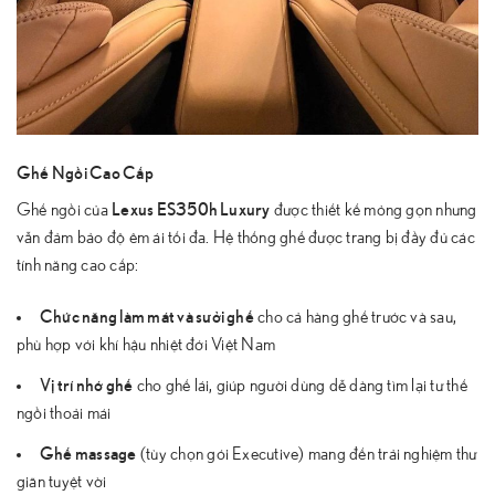
Ghế Ngồi Cao Cấp
Lexus ES350h Luxury
Ghế ngồi của
được thiết kế mỏng gọn nhưng
vẫn đảm bảo độ êm ái tối đa. Hệ thống ghế được trang bị đầy đủ các
tính năng cao cấp:
Chức năng làm mát và sưởi ghế
cho cả hàng ghế trước và sau,
phù hợp với khí hậu nhiệt đới Việt Nam
Vị trí nhớ ghế
cho ghế lái, giúp người dùng dễ dàng tìm lại tư thế
ngồi thoải mái
Ghế massage
(tùy chọn gói Executive) mang đến trải nghiệm thư
giãn tuyệt vời