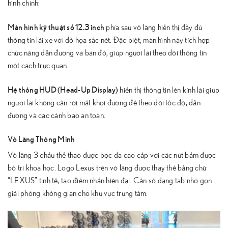
hình chính:
Màn hình kỹ thuật số 12.3 inch
phía sau vô lăng hiển thị đầy đủ
thông tin lái xe với đồ họa sắc nét. Đặc biệt, màn hình này tích hợp
chức năng dẫn đường và bản đồ, giúp người lái theo dõi thông tin
một cách trực quan.
Hệ thống HUD (Head-Up Display)
hiển thị thông tin lên kính lái giúp
người lái không cần rời mắt khỏi đường để theo dõi tốc độ, dẫn
đường và các cảnh báo an toàn.
Vô Lăng Thông Minh
Vô lăng 3 chấu thể thao được bọc da cao cấp với các nút bấm được
bố trí khoa học. Logo Lexus trên vô lăng được thay thế bằng chữ
“LEXUS” tinh tế, tạo điểm nhấn hiện đại. Cần số dạng tab nhỏ gọn
giải phóng không gian cho khu vực trung tâm.