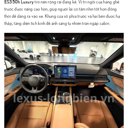
ES350h Luxury
trở nên rộng rãi đáng kể. Vị trí ngồi của hàng ghế
trước được nâng cao hơn, giúp người lái có tầm nhìn tốt hơn đồng
thời dễ dàng ra vào xe. Khung cửa sổ phía trước và hai bên được hạ
thấp, tăng diện tích kính để ánh sáng tự nhiên tràn ngập cabin.