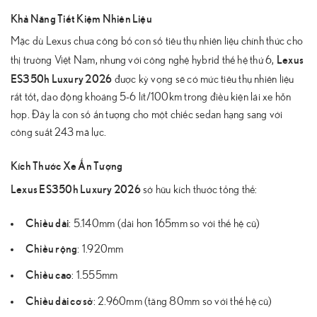
Khả Năng Tiết Kiệm Nhiên Liệu
Mặc dù Lexus chưa công bố con số tiêu thụ nhiên liệu chính thức cho
Lexus
thị trường Việt Nam, nhưng với công nghệ hybrid thế hệ thứ 6,
ES350h Luxury 2026
được kỳ vọng sẽ có mức tiêu thụ nhiên liệu
rất tốt, dao động khoảng 5-6 lít/100km trong điều kiện lái xe hỗn
hợp. Đây là con số ấn tượng cho một chiếc sedan hạng sang với
công suất 243 mã lực.
Kích Thước Xe Ấn Tượng
Lexus ES350h Luxury 2026
sở hữu kích thước tổng thể:
Chiều dài
: 5.140mm (dài hơn 165mm so với thế hệ cũ)
Chiều rộng
: 1.920mm
Chiều cao
: 1.555mm
Chiều dài cơ sở
: 2.960mm (tăng 80mm so với thế hệ cũ)