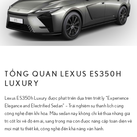
TỔNG QUAN LEXUS ES350H
LUXURY
Lexus ES350h Luxury được phát triển dựa trên triết lý “Experience
Elegance and Electrified Sedan” – Trải nghiệm sự thanh lịch cùng
công nghệ điện khí hóa. Mẫu sedan này không chỉ kế thừa những giá
trị cốt lõi về độ êm ái, sang trọng mà còn được nâng cấp toàn diện về
mọi mặt từ thiết kế, công nghệ đến khả năng vận hành.