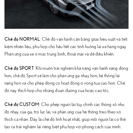
Chế độ NORMAL
: Chế độ vận hành cân bằng giữa hiệu suất và tiết
kiệm nhiên liệu, phù hợp cho hầu hết các tình huống lái xe hàng ngày.
Phản ứng của xe ở mức trung bình, thoải mái và dễ điều khiển.
Chế độ SPORT
: Khi muốn trải nghiệm khả năng vận hành năng động
hơn, chế độ Sport sẽ làm cho phản ứng ga nhạy hơn, hệ thống lái
nặng hơn và cho phép động cơ hoạt động ở vòng tua cao hơn. Chế
độ này thích hợp cho những đoạn đường cua hoặc cao tốc.
Chế độ CUSTOM
: Cho phép người lái tùy chỉnh các thông số như
độ nhạy của ga, trợ lực lái, và phản ứng của hệ thống treo theo sở
thích cá nhân. Đây là chế độ linh hoạt nhất, giúp mỗi người lái có thể
tạo ra trải nghiệm lái riêng biệt phù hợp với phong cách của mình.