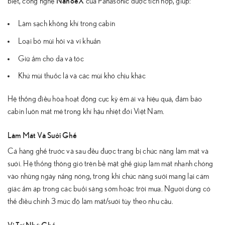
biệt, công nghệ
của Panasonic được tích hợp, giúp:
Làm sạch không khí trong cabin
Loại bỏ mùi hôi và vi khuẩn
Giữ ẩm cho da và tóc
Khử mùi thuốc lá và các mùi khó chịu khác
Hệ thống điều hòa hoạt động cực kỳ êm ái và hiệu quả, đảm bảo
cabin luôn mát mẻ trong khí hậu nhiệt đới Việt Nam.
Làm Mát Và Sưởi Ghế
Cả hàng ghế trước và sau đều được trang bị chức năng làm mát và
sưởi. Hệ thống thông gió trên bề mặt ghế giúp làm mát nhanh chóng
vào những ngày nắng nóng, trong khi chức năng sưởi mang lại cảm
giác ấm áp trong các buổi sáng sớm hoặc trời mưa. Người dùng có
thể điều chỉnh 3 mức độ làm mát/sưởi tùy theo nhu cầu.
Vị Trí Nhớ Ghế