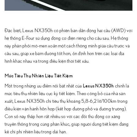
Đặc biệt, Lexus NX350h có phiên bản dẫn động hai cầu (AWD) với
hệ thống E-Four sử dụng động cơ điện riêng cho cầu sau. Hệ thống
này phân phối mô-men xoắn một cách thông minh giữa cầu trước và
cầu sau, giúp xe bám đường tốt hơn, ổn định hơn trên các loại địa
hình khác nhau và trong điều kiện thời tiết xấu.
Mức Tiêu Thụ Nhiên Liệu Tiết Kiệm
Lexus NX350h
Một trong những ưu điểm nổi bật nhất của
chính là
mức tiêu thụ nhiên liệu cực kỳ tiết kiệm. Theo công bố của nhà sản
xuất, Lexus NX350h chỉ tiêu thụ khoảng 5,8-6,2 lít/100km trong
điều kiện vận hành hỗn hợp (kết hợp đường phố và đường trường).
Con số này thấp hơn rất nhiều so với các đối thủ động cơ xăng
truyền thống trong cùng phân khúc, giúp người dùng tiết kiệm đáng
kể chi phí nhiên liệu trong dài hạn.