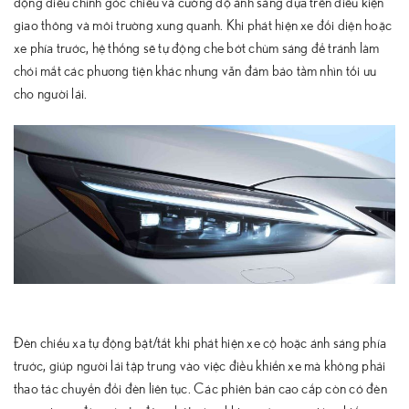
động điều chỉnh góc chiếu và cường độ ánh sáng dựa trên điều kiện
giao thông và môi trường xung quanh. Khi phát hiện xe đối diện hoặc
xe phía trước, hệ thống sẽ tự động che bớt chùm sáng để tránh làm
chói mắt các phương tiện khác nhưng vẫn đảm bảo tầm nhìn tối ưu
cho người lái.
Đèn chiếu xa tự động bật/tắt khi phát hiện xe cộ hoặc ánh sáng phía
trước, giúp người lái tập trung vào việc điều khiển xe mà không phải
thao tác chuyển đổi đèn liên tục. Các phiên bản cao cấp còn có đèn