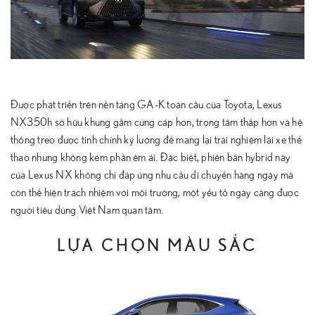
Được phát triển trên nền tảng GA-K toàn cầu của Toyota, Lexus
NX350h sở hữu khung gầm cứng cáp hơn, trọng tâm thấp hơn và hệ
thống treo được tinh chỉnh kỹ lưỡng để mang lại trải nghiệm lái xe thể
thao nhưng không kém phần êm ái. Đặc biệt, phiên bản hybrid này
của Lexus NX không chỉ đáp ứng nhu cầu di chuyển hàng ngày mà
còn thể hiện trách nhiệm với môi trường, một yếu tố ngày càng được
người tiêu dùng Việt Nam quan tâm.
LỰA CHỌN MÀU SẮC