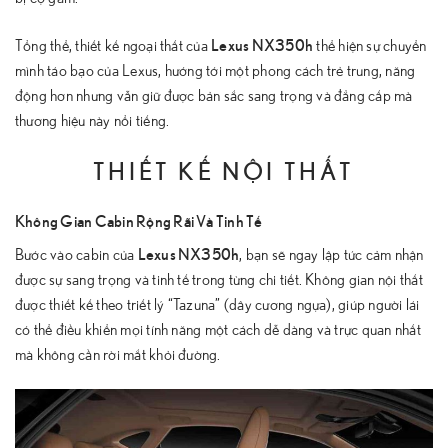
Lexus NX350h
Tổng thể, thiết kế ngoại thất của
thể hiện sự chuyển
mình táo bạo của Lexus, hướng tới một phong cách trẻ trung, năng
động hơn nhưng vẫn giữ được bản sắc sang trọng và đẳng cấp mà
thương hiệu này nổi tiếng.
THIẾT KẾ NỘI THẤT
Không Gian Cabin Rộng Rãi Và Tinh Tế
Lexus NX350h
Bước vào cabin của
, bạn sẽ ngay lập tức cảm nhận
được sự sang trọng và tinh tế trong từng chi tiết. Không gian nội thất
được thiết kế theo triết lý “Tazuna” (dây cương ngựa), giúp người lái
có thể điều khiển mọi tính năng một cách dễ dàng và trực quan nhất
mà không cần rời mắt khỏi đường.