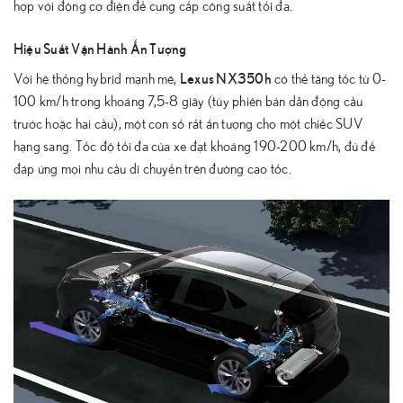
hợp với động cơ điện để cung cấp công suất tối đa.
Hiệu Suất Vận Hành Ấn Tượng
Lexus NX350h
Với hệ thống hybrid mạnh mẽ,
có thể tăng tốc từ 0-
100 km/h trong khoảng 7,5-8 giây (tùy phiên bản dẫn động cầu
trước hoặc hai cầu), một con số rất ấn tượng cho một chiếc SUV
hạng sang. Tốc độ tối đa của xe đạt khoảng 190-200 km/h, đủ để
đáp ứng mọi nhu cầu di chuyển trên đường cao tốc.