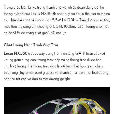
Trong điều kiện lái xe trong thành phố với nhiều đoạn dừng đỗ, hệ
thống hybrid của Lexus NX350h phát huy tối đa ưu thế, với mức tiêu
thụ nhiên liệu có thể xuống còn 5,5-6 lít/100km. Trên đường cao tốc,
mức tiêu thụ cũng chỉ khoảng 6-6,5 lít/100km, rất ấn tượng cho một
chiếc SUV có công suất gần 240 mã lực.
Chất Lượng Hành Trình Vượt Trội
Lexus NX350h
được xây dựng trên nền tảng GA-K toàn cầu với
khung gầm cứng cáp, trọng tâm thấp và hệ thống treo được tinh
chỉnh kỹ lưỡng. Hệ thống treo độc lập 4 bánh kết hợp giảm chấn
thích ứng (tùy phiên bản) giúp xe vận hành êm ái trên mọi loại đường,
hấp thụ tốt các va đập từ mặt đường gồ ghề.