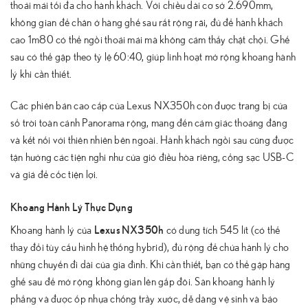
thoải mái tối đa cho hành khách. Với chiều dài cơ sở 2.690mm,
không gian để chân ở hàng ghế sau rất rộng rãi, đủ để hành khách
cao 1m80 có thể ngồi thoải mái mà không cảm thấy chật chội. Ghế
sau có thể gập theo tỷ lệ 60:40, giúp linh hoạt mở rộng khoang hành
lý khi cần thiết.
Các phiên bản cao cấp của Lexus NX350h còn được trang bị cửa
sổ trời toàn cảnh Panorama rộng, mang đến cảm giác thoáng đãng
và kết nối với thiên nhiên bên ngoài. Hành khách ngồi sau cũng được
tận hưởng các tiện nghi như cửa gió điều hòa riêng, cổng sạc USB-C
và giá để cốc tiện lợi.
Khoang Hành Lý Thực Dụng
Lexus NX350h
Khoang hành lý của
có dung tích 545 lít (có thể
thay đổi tùy cấu hình hệ thống hybrid), đủ rộng để chứa hành lý cho
những chuyến đi dài của gia đình. Khi cần thiết, bạn có thể gập hàng
ghế sau để mở rộng không gian lên gấp đôi. Sàn khoang hành lý
phẳng và được ốp nhựa chống trầy xước, dễ dàng vệ sinh và bảo