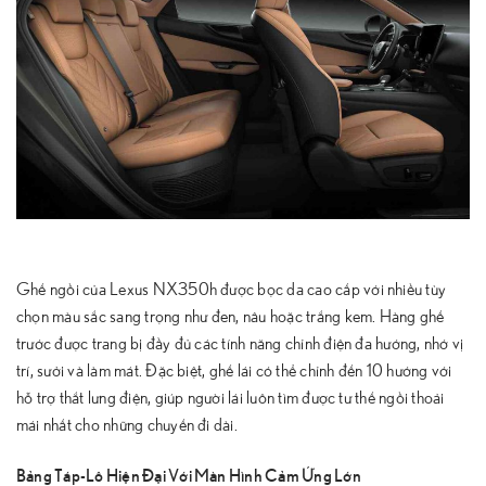
Ghế ngồi của Lexus NX350h được bọc da cao cấp với nhiều tùy
chọn màu sắc sang trọng như đen, nâu hoặc trắng kem. Hàng ghế
trước được trang bị đầy đủ các tính năng chỉnh điện đa hướng, nhớ vị
trí, sưởi và làm mát. Đặc biệt, ghế lái có thể chỉnh đến 10 hướng với
hỗ trợ thắt lưng điện, giúp người lái luôn tìm được tư thế ngồi thoải
mái nhất cho những chuyến đi dài.
Bảng Táp-Lô Hiện Đại Với Màn Hình Cảm Ứng Lớn