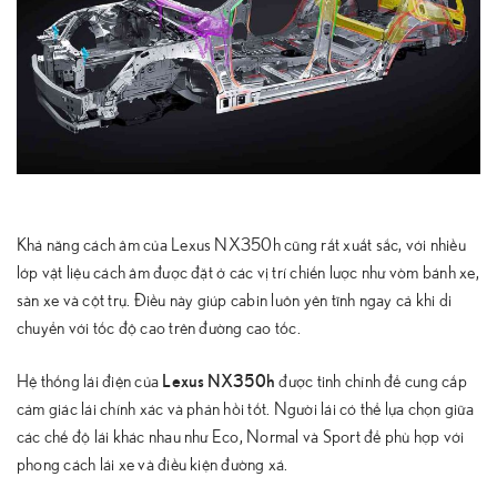
Khả năng cách âm của Lexus NX350h cũng rất xuất sắc, với nhiều
lớp vật liệu cách âm được đặt ở các vị trí chiến lược như vòm bánh xe,
sàn xe và cột trụ. Điều này giúp cabin luôn yên tĩnh ngay cả khi di
chuyển với tốc độ cao trên đường cao tốc.
Lexus NX350h
Hệ thống lái điện của
được tinh chỉnh để cung cấp
cảm giác lái chính xác và phản hồi tốt. Người lái có thể lựa chọn giữa
các chế độ lái khác nhau như Eco, Normal và Sport để phù hợp với
phong cách lái xe và điều kiện đường xá.