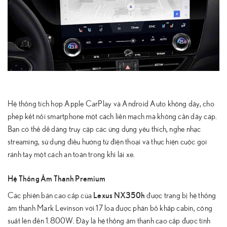
Hệ thống tích hợp Apple CarPlay và Android Auto không dây, cho
phép kết nối smartphone một cách liền mạch mà không cần dây cáp.
Bạn có thể dễ dàng truy cập các ứng dụng yêu thích, nghe nhạc
streaming, sử dụng điều hướng từ điện thoại và thực hiện cuộc gọi
rảnh tay một cách an toàn trong khi lái xe.
Hệ Thống Âm Thanh Premium
Lexus NX350h
Các phiên bản cao cấp của
được trang bị hệ thống
âm thanh Mark Levinson với 17 loa được phân bố khắp cabin, công
suất lên đến 1.800W. Đây là hệ thống âm thanh cao cấp được tinh