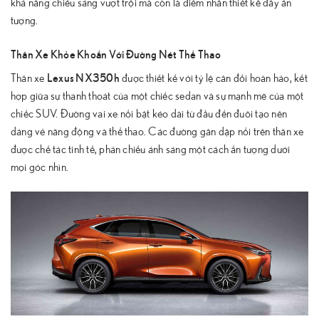
khả năng chiếu sáng vượt trội mà còn là điểm nhấn thiết kế đầy ấn
tượng.
Thân Xe Khỏe Khoắn Với Đường Nét Thể Thao
Lexus NX350h
Thân xe
được thiết kế với tỷ lệ cân đối hoàn hảo, kết
hợp giữa sự thanh thoát của một chiếc sedan và sự mạnh mẽ của một
chiếc SUV. Đường vai xe nổi bật kéo dài từ đầu đến đuôi tạo nên
dáng vẻ năng động và thể thao. Các đường gân dập nổi trên thân xe
được chế tác tinh tế, phản chiếu ánh sáng một cách ấn tượng dưới
mọi góc nhìn.