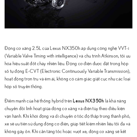
Động cơ xăng 2.5L của Lexus NX350h áp dụng công nghệ VVT-i
(Variable Valve Timing with intelligence) và chu trình Atkinson, tối ưu
hóa hiệu suất đốt cháy nhiên liệu. Động cơ điện được đặt trong hộp
số tự động E-CVT (Electronic Continuously Variable Transmission),
hoạt động trơn tru và êm ái, không có cảm giác giật cục như các loại
hộp số truyền thống.
Lexus NX350h
Điểm mạnh của hệ thống hybrid trên
là khả năng
chuyển đổi linh hoạt giữa động cơ xăng và điện tùy theo điều kiện
vận hành. Khi khởi động và di chuyển ở tốc độ thấp trong thành phố,
xe sẽ ưu tiên sử dụng động cơ điện, giúp tiết kiệm nhiên liệu tối đa và
không gây ồn. Khi cần tăng tốc hoặc vượt xe, động cơ xăng sẽ kết