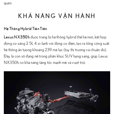
quản.
KHẢ NĂNG VẬN HÀNH
Hệ Thống Hybrid Tiên Tiến
Lexus NX350h
được trang bị hệ thống hybrid thế hệ mới, kết hợp
động cơ xăng 2.5L 4 xi-lanh với động cơ điện, tạo ra tổng công suất
hệ thống ấn tượng khoảng 239 mã lực (tùy thị trường và chuẩn đo).
Đây là con số đáng nể trong phân khúc SUV hạng sang, giúp Lexus
NX350h có khả năng tăng tốc mạnh mẽ và vượt trội.