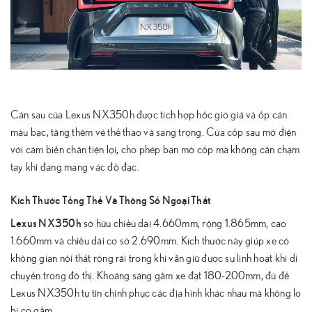
Cản sau của Lexus NX350h được tích hợp hốc gió giả và ốp cản
màu bạc, tăng thêm vẻ thể thao và sang trọng. Cửa cốp sau mở điện
với cảm biến chân tiện lợi, cho phép bạn mở cốp mà không cần chạm
tay khi đang mang vác đồ đạc.
Kích Thước Tổng Thể Và Thông Số Ngoại Thất
Lexus NX350h
sở hữu chiều dài 4.660mm, rộng 1.865mm, cao
1.660mm và chiều dài cơ sở 2.690mm. Kích thước này giúp xe có
không gian nội thất rộng rãi trong khi vẫn giữ được sự linh hoạt khi di
chuyển trong đô thị. Khoảng sáng gầm xe đạt 180-200mm, đủ để
Lexus NX350h tự tin chinh phục các địa hình khác nhau mà không lo
bị cọ gầm.