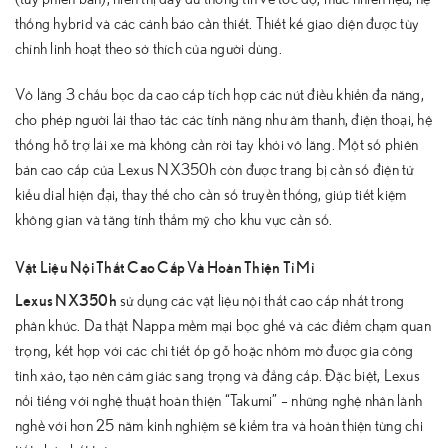
thống hybrid và các cảnh báo cần thiết. Thiết kế giao diện được tùy
chỉnh linh hoạt theo sở thích của người dùng.
Vô lăng 3 chấu bọc da cao cấp tích hợp các nút điều khiển đa năng,
cho phép người lái thao tác các tính năng như âm thanh, điện thoại, hệ
thống hỗ trợ lái xe mà không cần rời tay khỏi vô lăng. Một số phiên
bản cao cấp của Lexus NX350h còn được trang bị cần số điện tử
kiểu dial hiện đại, thay thế cho cần số truyền thống, giúp tiết kiệm
không gian và tăng tính thẩm mỹ cho khu vực cần số.
Vật Liệu Nội Thất Cao Cấp Và Hoàn Thiện Tỉ Mỉ
Lexus NX350h
sử dụng các vật liệu nội thất cao cấp nhất trong
phân khúc. Da thật Nappa mềm mại bọc ghế và các điểm chạm quan
trọng, kết hợp với các chi tiết ốp gỗ hoặc nhôm mờ được gia công
tinh xảo, tạo nên cảm giác sang trọng và đẳng cấp. Đặc biệt, Lexus
nổi tiếng với nghệ thuật hoàn thiện “Takumi” – những nghệ nhân lành
nghề với hơn 25 năm kinh nghiệm sẽ kiểm tra và hoàn thiện từng chi