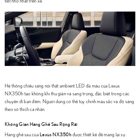
tiết nhỏ nhất trên xe.
Hệ thống chiếu sáng nội thất ambient LED đa màu của Lexus
NX350h tạo không khí thư giãn và sang trọng, đặc biệt trong các
chuyến đi ban đêm. Người dùng có thể tùy chỉnh màu sắc và độ sáng
theo sở thích cá nhân.
Không Gian Hàng Ghế Sau Rộng Rãi
Lexus NX350h
Hàng ghế sau của
được thiết kế để mang lại sự