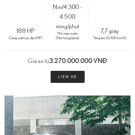
Nm/4.300 -
4.500
vòng/phút
188 HP
7,7 giây
Mô-men xoắn
Công suất cực đại (HP)
(Nm/vòng/phút)
Tăng tốc (0-100 km/h)
3.270.000.000 VNĐ
Giá xe từ
LIÊN HỆ