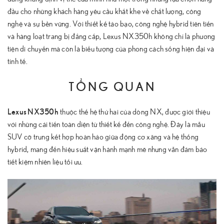
đầu cho những khách hàng yêu cầu khắt khe về chất lượng, công
nghệ và sự bền vững. Với thiết kế táo bạo, công nghệ hybrid tiên tiến
và hàng loạt trang bị đẳng cấp,
Lexus NX350h
không chỉ là phương
tiện di chuyển mà còn là biểu tượng của phong cách sống hiện đại và
tinh tế.
TỔNG QUAN
Lexus NX350h
thuộc thế hệ thứ hai của dòng NX, được giới thiệu
với những cải tiến toàn diện từ thiết kế đến công nghệ. Đây là mẫu
SUV cỡ trung kết hợp hoàn hảo giữa động cơ xăng và hệ thống
hybrid, mang đến hiệu suất vận hành mạnh mẽ nhưng vẫn đảm bảo
tiết kiệm nhiên liệu tối ưu.