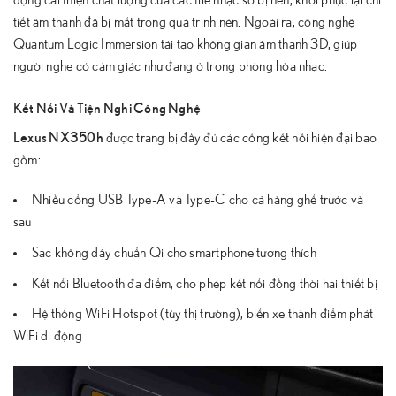
tiết âm thanh đã bị mất trong quá trình nén. Ngoài ra, công nghệ
Quantum Logic Immersion tái tạo không gian âm thanh 3D, giúp
người nghe có cảm giác như đang ở trong phòng hòa nhạc.
Kết Nối Và Tiện Nghi Công Nghệ
Lexus NX350h
được trang bị đầy đủ các cổng kết nối hiện đại bao
gồm:
Nhiều cổng USB Type-A và Type-C cho cả hàng ghế trước và
sau
Sạc không dây chuẩn Qi cho smartphone tương thích
Kết nối Bluetooth đa điểm, cho phép kết nối đồng thời hai thiết bị
Hệ thống WiFi Hotspot (tùy thị trường), biến xe thành điểm phát
WiFi di động