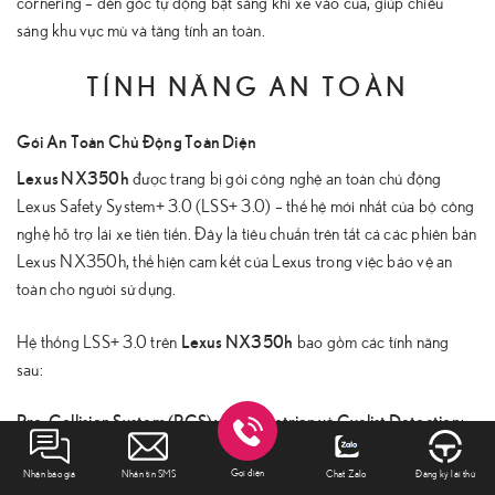
cornering – đèn góc tự động bật sáng khi xe vào cua, giúp chiếu
sáng khu vực mù và tăng tính an toàn.
TÍNH NĂNG AN TOÀN
Gói An Toàn Chủ Động Toàn Diện
Lexus NX350h
được trang bị gói công nghệ an toàn chủ động
Lexus Safety System+ 3.0 (LSS+ 3.0) – thế hệ mới nhất của bộ công
nghệ hỗ trợ lái xe tiên tiến. Đây là tiêu chuẩn trên tất cả các phiên bản
Lexus NX350h, thể hiện cam kết của Lexus trong việc bảo vệ an
toàn cho người sử dụng.
Lexus NX350h
Hệ thống LSS+ 3.0 trên
bao gồm các tính năng
sau:
Pre-Collision System (PCS) với Pedestrian và Cyclist Detection
:
Hệ thống phát hiện và cảnh báo va chạm trước của Lexus NX350h
Gọi điện
sử dụng camera và radar để liên tục quét khu vực phía trước xe. Khi
Nhận báo giá
Nhắn tin SMS
Chat Zalo
Đăng ký lái thử