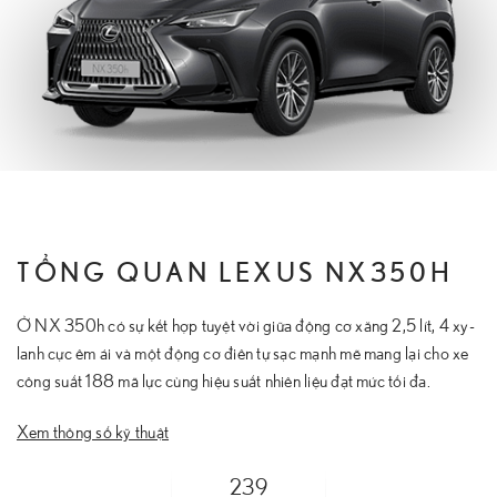
TỔNG QUAN LEXUS NX350H
Ở NX 350h có sự kết hợp tuyệt vời giữa động cơ xăng 2,5 lít, 4 xy-
lanh cực êm ái và một động cơ điên tự sạc mạnh mẽ mang lại cho xe
công suất 188 mã lực cùng hiệu suất nhiên liệu đạt mức tối đa.
Xem thông số kỹ thuật
239