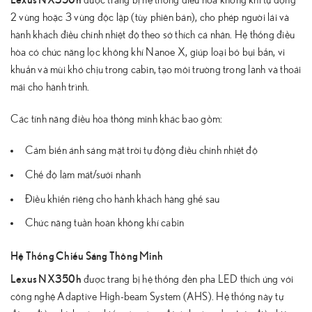
2 vùng hoặc 3 vùng độc lập (tùy phiên bản), cho phép người lái và
hành khách điều chỉnh nhiệt độ theo sở thích cá nhân. Hệ thống điều
hòa có chức năng lọc không khí Nanoe X, giúp loại bỏ bụi bẩn, vi
khuẩn và mùi khó chịu trong cabin, tạo môi trường trong lành và thoải
mái cho hành trình.
Các tính năng điều hòa thông minh khác bao gồm:
Cảm biến ánh sáng mặt trời tự động điều chỉnh nhiệt độ
Chế độ làm mát/sưởi nhanh
Điều khiển riêng cho hành khách hàng ghế sau
Chức năng tuần hoàn không khí cabin
Hệ Thống Chiếu Sáng Thông Minh
Lexus NX350h
được trang bị hệ thống đèn pha LED thích ứng với
công nghệ Adaptive High-beam System (AHS). Hệ thống này tự