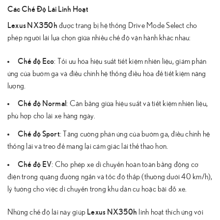
Các Chế Độ Lái Linh Hoạt
Lexus NX350h
được trang bị hệ thống Drive Mode Select cho
phép người lái lựa chọn giữa nhiều chế độ vận hành khác nhau:
Chế độ Eco
: Tối ưu hóa hiệu suất tiết kiệm nhiên liệu, giảm phản
ứng của bướm ga và điều chỉnh hệ thống điều hòa để tiết kiệm năng
lượng.
Chế độ Normal
: Cân bằng giữa hiệu suất và tiết kiệm nhiên liệu,
phù hợp cho lái xe hàng ngày.
Chế độ Sport
: Tăng cường phản ứng của bướm ga, điều chỉnh hệ
thống lái và treo để mang lại cảm giác lái thể thao hơn.
Chế độ EV
: Cho phép xe di chuyển hoàn toàn bằng động cơ
điện trong quãng đường ngắn và tốc độ thấp (thường dưới 40 km/h),
lý tưởng cho việc di chuyển trong khu dân cư hoặc bãi đỗ xe.
Lexus NX350h
Những chế độ lái này giúp
linh hoạt thích ứng với