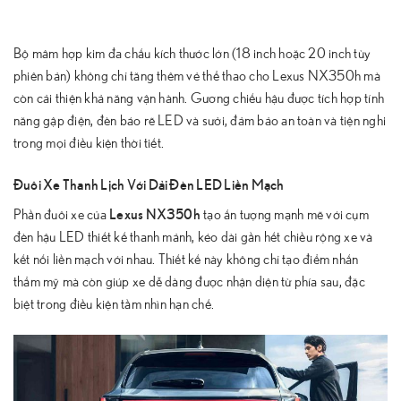
Bộ mâm hợp kim đa chấu kích thước lớn (18 inch hoặc 20 inch tùy
phiên bản) không chỉ tăng thêm vẻ thể thao cho Lexus NX350h mà
còn cải thiện khả năng vận hành. Gương chiếu hậu được tích hợp tính
năng gập điện, đèn báo rẽ LED và sưởi, đảm bảo an toàn và tiện nghi
trong mọi điều kiện thời tiết.
Đuôi Xe Thanh Lịch Với Dải Đèn LED Liền Mạch
Lexus NX350h
Phần đuôi xe của
tạo ấn tượng mạnh mẽ với cụm
đèn hậu LED thiết kế thanh mảnh, kéo dài gần hết chiều rộng xe và
kết nối liền mạch với nhau. Thiết kế này không chỉ tạo điểm nhấn
thẩm mỹ mà còn giúp xe dễ dàng được nhận diện từ phía sau, đặc
biệt trong điều kiện tầm nhìn hạn chế.