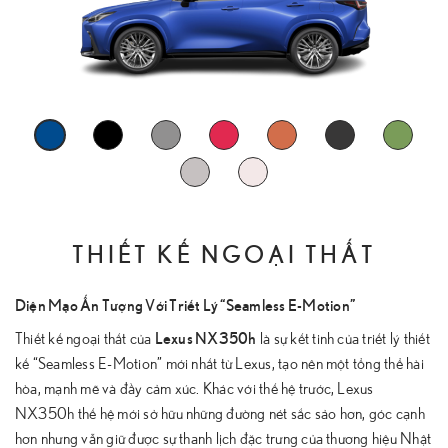
THIẾT KẾ NGOẠI THẤT
Diện Mạo Ấn Tượng Với Triết Lý “Seamless E-Motion”
Lexus NX350h
Thiết kế ngoại thất của
là sự kết tinh của triết lý thiết
kế “Seamless E-Motion” mới nhất từ Lexus, tạo nên một tổng thể hài
hòa, mạnh mẽ và đầy cảm xúc. Khác với thế hệ trước, Lexus
NX350h thế hệ mới sở hữu những đường nét sắc sảo hơn, góc cạnh
hơn nhưng vẫn giữ được sự thanh lịch đặc trưng của thương hiệu Nhật