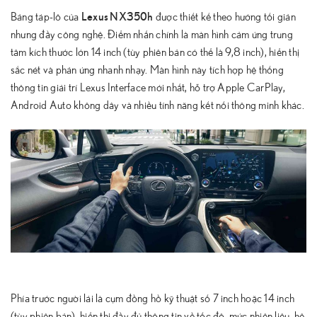
Lexus NX350h
Bảng táp-lô của
được thiết kế theo hướng tối giản
nhưng đầy công nghệ. Điểm nhấn chính là màn hình cảm ứng trung
tâm kích thước lớn 14 inch (tùy phiên bản có thể là 9,8 inch), hiển thị
sắc nét và phản ứng nhanh nhạy. Màn hình này tích hợp hệ thống
thông tin giải trí Lexus Interface mới nhất, hỗ trợ Apple CarPlay,
Android Auto không dây và nhiều tính năng kết nối thông minh khác.
Phía trước người lái là cụm đồng hồ kỹ thuật số 7 inch hoặc 14 inch
(tùy phiên bản), hiển thị đầy đủ thông tin về tốc độ, mức nhiên liệu, hệ