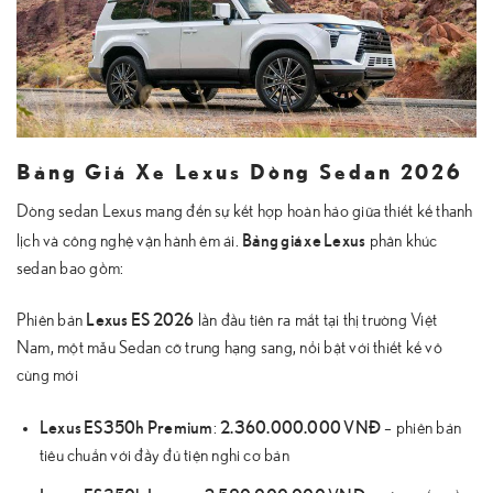
Bảng Giá Xe Lexus Dòng Sedan 2026
Dòng sedan Lexus mang đến sự kết hợp hoàn hảo giữa thiết kế thanh
Bảng giá xe Lexus
lịch và công nghệ vận hành êm ái.
phân khúc
sedan bao gồm:
Lexus ES 2026
Phiên bản
lần đầu tiên ra mắt tại thị trường Việt
Nam, một mẫu Sedan cỡ trung hạng sang, nổi bật với thiết kế vô
cùng mới
Lexus ES350h Premium
2.360.000.000 VNĐ
:
– phiên bản
tiêu chuẩn với đầy đủ tiện nghi cơ bản