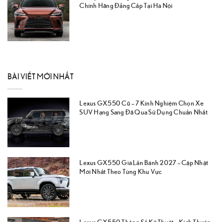
Chính Hãng Đẳng Cấp Tại Hà Nội
BÀI VIẾT MỚI NHẤT
Lexus GX550 Cũ – 7 Kinh Nghiệm Chọn Xe
SUV Hạng Sang Đã Qua Sử Dụng Chuẩn Nhất
Lexus GX550 Giá Lăn Bánh 2027 – Cập Nhật
Mới Nhất Theo Từng Khu Vực
Lexus GX550 Thông Số Kỹ Thuật – Kích Thước