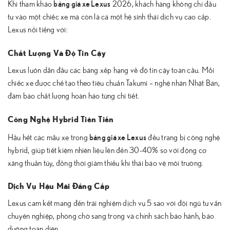
bảng giá xe Lexus
Khi tham khảo
2026, khách hàng không chỉ đầu
tư vào một chiếc xe mà còn là cả một hệ sinh thái dịch vụ cao cấp.
Lexus nổi tiếng với:
Chất Lượng Và Độ Tin Cậy
Lexus luôn dẫn đầu các bảng xếp hạng về độ tin cậy toàn cầu. Mỗi
chiếc xe được chế tạo theo tiêu chuẩn Takumi – nghệ nhân Nhật Bản,
đảm bảo chất lượng hoàn hảo từng chi tiết.
Công Nghệ Hybrid Tiên Tiến
bảng giá xe Lexus
Hầu hết các mẫu xe trong
đều trang bị công nghệ
hybrid, giúp tiết kiệm nhiên liệu lên đến 30-40% so với động cơ
xăng thuần túy, đồng thời giảm thiểu khí thải bảo vệ môi trường.
Dịch Vụ Hậu Mãi Đẳng Cấp
Lexus cam kết mang đến trải nghiệm dịch vụ 5 sao với đội ngũ tư vấn
chuyên nghiệp, phòng chờ sang trọng và chính sách bảo hành, bảo
dưỡng toàn diện.