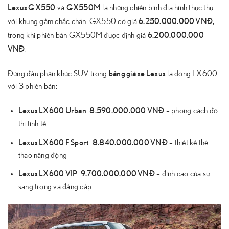
Lexus GX550
GX550M
và
là những chiến binh địa hình thực thụ
6.250.000.000 VNĐ
với khung gầm chắc chắn. GX550 có giá
,
6.200.000.000
trong khi phiên bản GX550M được định giá
VNĐ
.
bảng giá xe Lexus
Đứng đầu phân khúc SUV trong
là dòng LX600
với 3 phiên bản:
Lexus LX600 Urban
8.590.000.000 VNĐ
:
– phong cách đô
thị tinh tế
Lexus LX600 F Sport
8.840.000.000 VNĐ
:
– thiết kế thể
thao năng động
Lexus LX600 VIP
9.700.000.000 VNĐ
:
– đỉnh cao của sự
sang trọng và đẳng cấp