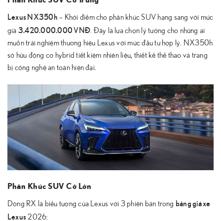
Lexus NX350h
– Khởi điểm cho phân khúc SUV hạng sang với mức
3.420.000.000 VNĐ
giá
. Đây là lựa chọn lý tưởng cho những ai
muốn trải nghiệm thương hiệu Lexus với mức đầu tư hợp lý. NX350h
sở hữu động cơ hybrid tiết kiệm nhiên liệu, thiết kế thể thao và trang
bị công nghệ an toàn hiện đại.
Phân Khúc SUV Cỡ Lớn
bảng giá xe
Dòng RX là biểu tượng của Lexus với 3 phiên bản trong
Lexus
2026: