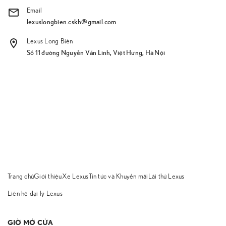
Email
lexuslongbien.cskh@gmail.com
Lexus Long Biên
Số 11 đường Nguyễn Văn Linh, Việt Hưng, Hà Nội
Trang chủ
Giới thiệu
Xe Lexus
Tin tức và Khuyến mãi
Lái thử Lexus
Liên hệ đại lý Lexus
GIỜ MỞ CỬA