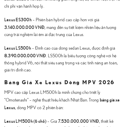
chi phí vận hành hợp lý.
Lexus ES300h
– Phiên bản hybrid cao cấp hơn với giá
3.140.000.000 VNĐ
, mang đến sự tiết kiệm nhiên liệu ấn tượng
cùng trải nghiệm lái êm ái đặc trưng của Lexus.
Lexus LS500h
– Đỉnh cao của dòng sedan Lexus, được định giá
8.390.000.000 VNĐ
. LS500h là biểu tượng công nghệ với hệ
thống hybrid V6, nội thất siêu sang trọng và các tính năng an toàn,
giải trí đỉnh cao.
Bảng Giá Xe Lexus Dòng MPV 2026
MPV cao cấp Lexus LM500h là minh chứng cho triết lý
bảng giá xe
“Omotenashi” – nghệ thuật hiếu khách Nhật Bản. Trong
Lexus
, dòng MPV có 2 phiên bản:
Lexus LM500h (6 chỗ)
7.530.000.000 VNĐ
– Giá
, thiết kế