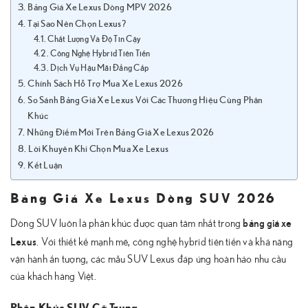
Bảng Giá Xe Lexus Dòng MPV 2026
Tại Sao Nên Chọn Lexus?
Chất Lượng Và Độ Tin Cậy
Công Nghệ Hybrid Tiên Tiến
Dịch Vụ Hậu Mãi Đẳng Cấp
Chính Sách Hỗ Trợ Mua Xe Lexus 2026
So Sánh Bảng Giá Xe Lexus Với Các Thương Hiệu Cùng Phân
Khúc
Những Điểm Mới Trên Bảng Giá Xe Lexus 2026
Lời Khuyên Khi Chọn Mua Xe Lexus
Kết Luận
Bảng Giá Xe Lexus Dòng SUV 2026
bảng giá xe
Dòng SUV luôn là phân khúc được quan tâm nhất trong
Lexus
. Với thiết kế mạnh mẽ, công nghệ hybrid tiên tiến và khả năng
vận hành ấn tượng, các mẫu SUV Lexus đáp ứng hoàn hảo nhu cầu
của khách hàng Việt.
Phân Khúc SUV Cỡ Trung