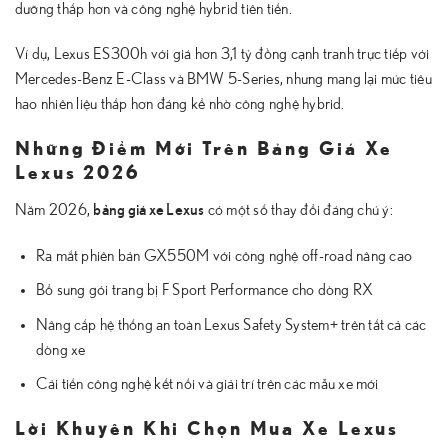
dưỡng thấp hơn và công nghệ hybrid tiên tiến.
Ví dụ, Lexus ES300h với giá hơn 3,1 tỷ đồng cạnh tranh trực tiếp với
Mercedes-Benz E-Class và BMW 5-Series, nhưng mang lại mức tiêu
hao nhiên liệu thấp hơn đáng kể nhờ công nghệ hybrid.
Những Điểm Mới Trên Bảng Giá Xe
Lexus 2026
bảng giá xe Lexus
Năm 2026,
có một số thay đổi đáng chú ý:
Ra mắt phiên bản GX550M với công nghệ off-road nâng cao
Bổ sung gói trang bị F Sport Performance cho dòng RX
Nâng cấp hệ thống an toàn Lexus Safety System+ trên tất cả các
dòng xe
Cải tiến công nghệ kết nối và giải trí trên các mẫu xe mới
Lời Khuyên Khi Chọn Mua Xe Lexus