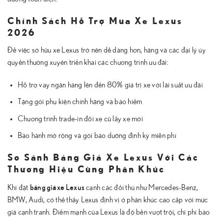
Chính Sách Hỗ Trợ Mua Xe Lexus
2026
Để việc sở hữu xe Lexus trở nên dễ dàng hơn, hãng và các đại lý ủy
quyền thường xuyên triển khai các chương trình ưu đãi:
Hỗ trợ vay ngân hàng lên đến 80% giá trị xe với lãi suất ưu đãi
Tặng gói phụ kiện chính hãng và bảo hiểm
Chương trình trade-in đổi xe cũ lấy xe mới
Bảo hành mở rộng và gói bảo dưỡng định kỳ miễn phí
So Sánh Bảng Giá Xe Lexus Với Các
Thương Hiệu Cùng Phân Khúc
bảng giá xe Lexus
Khi đặt
cạnh các đối thủ như Mercedes-Benz,
BMW, Audi, có thể thấy Lexus định vị ở phân khúc cao cấp với mức
giá cạnh tranh. Điểm mạnh của Lexus là độ bền vượt trội, chi phí bảo