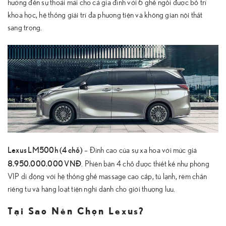
hướng đến sự thoải mái cho cả gia đình với 6 ghế ngồi được bố trí
khoa học, hệ thống giải trí đa phương tiện và không gian nội thất
sang trọng.
Lexus LM500h (4 chỗ)
– Đỉnh cao của sự xa hoa với mức giá
8.950.000.000 VNĐ
. Phiên bản 4 chỗ được thiết kế như phòng
VIP di động với hệ thống ghế massage cao cấp, tủ lạnh, rèm chắn
riêng tư và hàng loạt tiện nghi dành cho giới thượng lưu.
Tại Sao Nên Chọn Lexus?