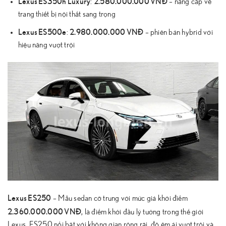
Lexus ES350h Luxury
2.580.000.000 VNĐ
:
– nâng cấp về
trang thiết bị nội thất sang trọng
Lexus ES500e
2.980.000.000 VNĐ
:
– phiên bản hybrid với
hiệu năng vượt trội
Lexus ES250
– Mẫu sedan cỡ trung với mức giá khởi điểm
2.360.000.000 VNĐ
, là điểm khởi đầu lý tưởng trong thế giới
Lexus. ES250 nổi bật với không gian rộng rãi, độ êm ái vượt trội và