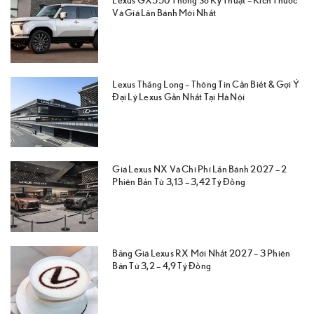
Và Giá Lăn Bánh Mới Nhất
Lexus Thăng Long – Thông Tin Cần Biết & Gợi Ý
Đại Lý Lexus Gần Nhất Tại Hà Nội
Giá Lexus NX Và Chi Phí Lăn Bánh 2027 – 2
Phiên Bản Từ 3,13 – 3,42 Tỷ Đồng
Bảng Giá Lexus RX Mới Nhất 2027 – 3 Phiên
Bản Từ 3,2 – 4,9 Tỷ Đồng