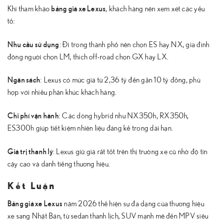
bảng giá xe Lexus
Khi tham khảo
, khách hàng nên xem xét các yếu
tố:
Nhu cầu sử dụng
: Đi trong thành phố nên chọn ES hay NX, gia đình
đông người chọn LM, thích off-road chọn GX hay LX.
Ngân sách
: Lexus có mức giá từ 2,36 tỷ đến gần 10 tỷ đồng, phù
hợp với nhiều phân khúc khách hàng.
Chi phí vận hành
: Các dòng hybrid như NX350h, RX350h,
ES300h giúp tiết kiệm nhiên liệu đáng kể trong dài hạn.
Giá trị thanh lý
: Lexus giữ giá rất tốt trên thị trường xe cũ nhờ độ tin
cậy cao và danh tiếng thương hiệu.
Kết Luận
Bảng giá xe Lexus
năm 2026 thể hiện sự đa dạng của thương hiệu
xe sang Nhật Bản, từ sedan thanh lịch, SUV mạnh mẽ đến MPV siêu