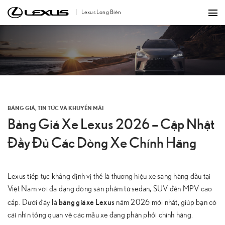
Bỏ
Lexus Long Biên
qua
nội
dung
BẢNG GIÁ
,
TIN TỨC VÀ KHUYẾN MÃI
Bảng Giá Xe Lexus 2026 – Cập Nhật
Đầy Đủ Các Dòng Xe Chính Hãng
Lexus tiếp tục khẳng định vị thế là thương hiệu xe sang hàng đầu tại
Việt Nam với đa dạng dòng sản phẩm từ sedan, SUV đến MPV cao
bảng giá xe Lexus
cấp. Dưới đây là
năm 2026 mới nhất, giúp bạn có
cái nhìn tổng quan về các mẫu xe đang phân phối chính hãng.