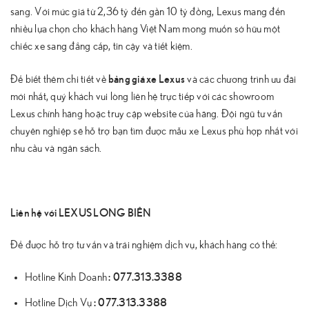
sang. Với mức giá từ 2,36 tỷ đến gần 10 tỷ đồng, Lexus mang đến
nhiều lựa chọn cho khách hàng Việt Nam mong muốn sở hữu một
chiếc xe sang đẳng cấp, tin cậy và tiết kiệm.
bảng giá xe Lexus
Để biết thêm chi tiết về
và các chương trình ưu đãi
mới nhất, quý khách vui lòng liên hệ trực tiếp với các showroom
Lexus chính hãng hoặc truy cập website của hãng. Đội ngũ tư vấn
chuyên nghiệp sẽ hỗ trợ bạn tìm được mẫu xe Lexus phù hợp nhất với
nhu cầu và ngân sách.
Liên hệ với LEXUS LONG BIÊN
Để được hỗ trợ tư vấn và trải nghiệm dịch vụ, khách hàng có thể:
:
077.313.3388
Hotline Kinh Doanh
:
077.313.3388
Hotline Dịch Vụ