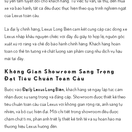
sự yên tâm tuyệt đối cho khách hàng. Từ việc tư vấn, lái thử, đến mua
xe và bảo hành, tất cả đều được thực hiện theo quy trình nghiêm ngặt
của Lexus toàn cầu.
Là đại lý chính hãng, Lexus Long Biên cam kết cung cấp các dòng xe
Lexus nhập khẩu nguyên chiếc với đầy đủ giấy tờ hợp lệ, nguồn gốc
xuất xứ rõ ràng và chế độ bảo hành chính hãng. Khách hàng hoàn
toàn có thể tin tưởng về chất lượng sản phẩm cũng như dịch vụ hậu
mãi tại đây.
Không Gian Showroom Sang Trọng
Đạt Tiêu Chuẩn Toàn Cầu
Đại lý Lexus Long Biên
Bước vào
, khách hàng sẽ ngay lập tức cảm
nhận được sự sang trọng và đẳng cấp. Showroom được thiết kế theo
tiêu chuẩn toàn cầu của Lexus với không gian rộng rãi, ánh sáng tự
nhiên, và bố cục hiện đại. Mỗi chi tiết trong showroom đều được
chăm chút tỉ mỉ, phản ánh triết lý thiết kế tinh tế và sự hoàn hảo mà
thương hiệu Lexus hướng đến.