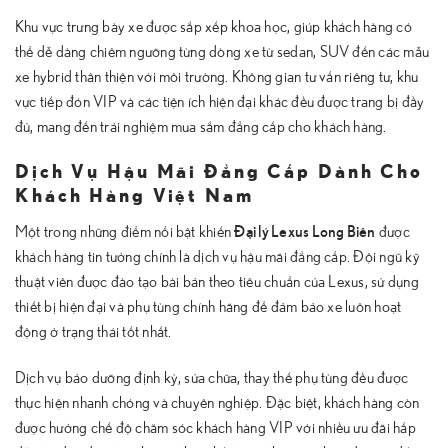
Khu vực trưng bày xe được sắp xếp khoa học, giúp khách hàng có
thể dễ dàng chiêm ngưỡng từng dòng xe từ sedan, SUV đến các mẫu
xe hybrid thân thiện với môi trường. Không gian tư vấn riêng tư, khu
vực tiếp đón VIP và các tiện ích hiện đại khác đều được trang bị đầy
đủ, mang đến trải nghiệm mua sắm đẳng cấp cho khách hàng.
Dịch Vụ Hậu Mãi Đẳng Cấp Dành Cho
Khách Hàng Việt Nam
Đại lý Lexus Long Biên
Một trong những điểm nổi bật khiến
được
khách hàng tin tưởng chính là dịch vụ hậu mãi đẳng cấp. Đội ngũ kỹ
thuật viên được đào tạo bài bản theo tiêu chuẩn của Lexus, sử dụng
thiết bị hiện đại và phụ tùng chính hãng để đảm bảo xe luôn hoạt
động ở trạng thái tốt nhất.
Dịch vụ bảo dưỡng định kỳ, sửa chữa, thay thế phụ tùng đều được
thực hiện nhanh chóng và chuyên nghiệp. Đặc biệt, khách hàng còn
được hưởng chế độ chăm sóc khách hàng VIP với nhiều ưu đãi hấp