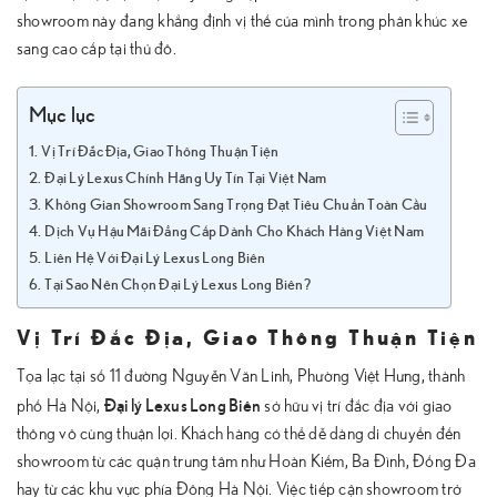
showroom này đang khẳng định vị thế của mình trong phân khúc xe
sang cao cấp tại thủ đô.
Mục lục
Vị Trí Đắc Địa, Giao Thông Thuận Tiện
Đại Lý Lexus Chính Hãng Uy Tín Tại Việt Nam
Không Gian Showroom Sang Trọng Đạt Tiêu Chuẩn Toàn Cầu
Dịch Vụ Hậu Mãi Đẳng Cấp Dành Cho Khách Hàng Việt Nam
Liên Hệ Với Đại Lý Lexus Long Biên
Tại Sao Nên Chọn Đại Lý Lexus Long Biên?
Vị Trí Đắc Địa, Giao Thông Thuận Tiện
Tọa lạc tại số 11 đường Nguyễn Văn Linh, Phường Việt Hưng, thành
Đại lý Lexus Long Biên
phố Hà Nội,
sở hữu vị trí đắc địa với giao
thông vô cùng thuận lợi. Khách hàng có thể dễ dàng di chuyển đến
showroom từ các quận trung tâm như Hoàn Kiếm, Ba Đình, Đống Đa
hay từ các khu vực phía Đông Hà Nội. Việc tiếp cận showroom trở