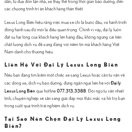
dẫn, từ đưa đón tận nhà, xe thay thế trong thời gian bảo dưỡng, đến
các chương trình tri ân khách hàng thân thiết.
Lexus Long Biên hiểu rằng việc mua xe chỉ là bước đầu, và hành trình
đồng hành sau đó mới là điều quan trọng. Chính vì vậy, đại lý luôn
đặt sự hài lòng của khách hàng lên hàng đầu, không ngừng cải tiến
chất lượng dịch vụ để xứng đáng với niềm tin mà khách hàng Việt
Nam dành cho thương hiệu.
Liên Hệ Với Đại Lý Lexus Long Biên
Nếu bạn đang tìm kiếm một chiếc xe sang Lexus hoặc cần tư vấn về
Đại lý
các dòng xe, dịch vụ bảo dưỡng, đừng ngần ngại liên hệ với
Lexus Long Biên
077.313.3388
qua hotline
. Đội ngũ tư vấn nhiệt
tình, chuyên nghiệp sẽ sẵn sàng giải đáp mọi thắc mắc và hỗ trợ bạn
trong suốt quá trình trải nghiệm dịch vụ.
Tại Sao Nên Chọn Đại Lý Lexus Long
Biên?