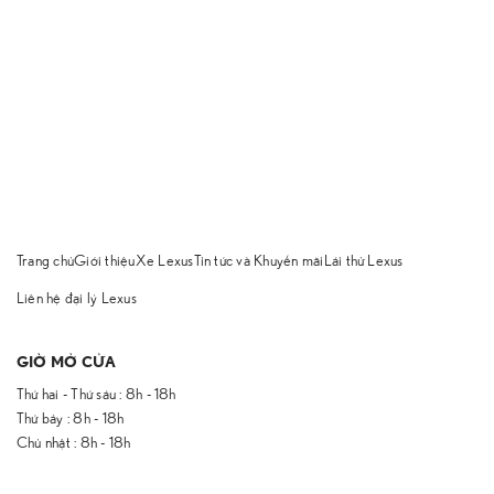
Trang chủ
Giới thiệu
Xe Lexus
Tin tức và Khuyến mãi
Lái thử Lexus
Liên hệ đại lý Lexus
GIỜ MỞ CỬA
Thứ hai - Thứ sáu : 8h - 18h
Thứ bảy : 8h - 18h
Chủ nhật : 8h - 18h