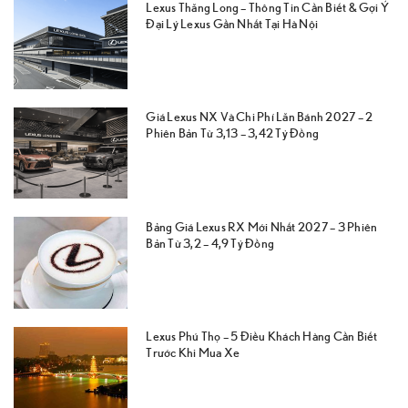
Lexus Thăng Long – Thông Tin Cần Biết & Gợi Ý
Đại Lý Lexus Gần Nhất Tại Hà Nội
Giá Lexus NX Và Chi Phí Lăn Bánh 2027 – 2
Phiên Bản Từ 3,13 – 3,42 Tỷ Đồng
Bảng Giá Lexus RX Mới Nhất 2027 – 3 Phiên
Bản Từ 3,2 – 4,9 Tỷ Đồng
Lexus Phú Thọ – 5 Điều Khách Hàng Cần Biết
Trước Khi Mua Xe