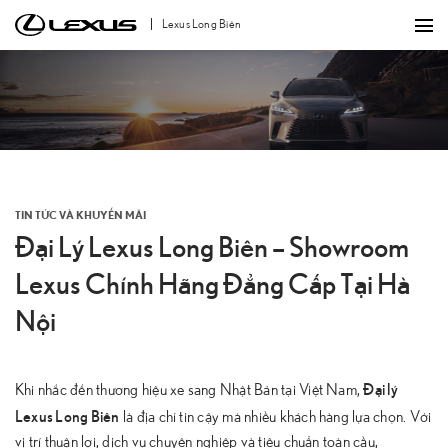
Bỏ
Lexus Long Biên
qua
nội
dung
TIN TỨC VÀ KHUYẾN MÃI
Đại Lý Lexus Long Biên – Showroom
Lexus Chính Hãng Đẳng Cấp Tại Hà
Nội
Đại lý
Khi nhắc đến thương hiệu xe sang Nhật Bản tại Việt Nam,
Lexus Long Biên
là địa chỉ tin cậy mà nhiều khách hàng lựa chọn. Với
vị trí thuận lợi, dịch vụ chuyên nghiệp và tiêu chuẩn toàn cầu,