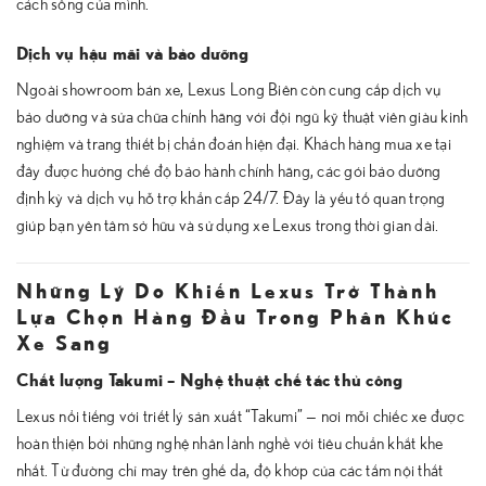
cách sống của mình.
Dịch vụ hậu mãi và bảo dưỡng
Ngoài showroom bán xe, Lexus Long Biên còn cung cấp dịch vụ
bảo dưỡng và sửa chữa chính hãng với đội ngũ kỹ thuật viên giàu kinh
nghiệm và trang thiết bị chẩn đoán hiện đại. Khách hàng mua xe tại
đây được hưởng chế độ bảo hành chính hãng, các gói bảo dưỡng
định kỳ và dịch vụ hỗ trợ khẩn cấp 24/7. Đây là yếu tố quan trọng
giúp bạn yên tâm sở hữu và sử dụng xe Lexus trong thời gian dài.
Những Lý Do Khiến Lexus Trở Thành
Lựa Chọn Hàng Đầu Trong Phân Khúc
Xe Sang
Chất lượng Takumi – Nghệ thuật chế tác thủ công
Lexus nổi tiếng với triết lý sản xuất “Takumi” — nơi mỗi chiếc xe được
hoàn thiện bởi những nghệ nhân lành nghề với tiêu chuẩn khắt khe
nhất. Từ đường chỉ may trên ghế da, độ khớp của các tấm nội thất