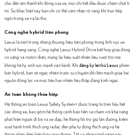
cho đến âm thanh khi đóng cửa xe, mọi chi tiết đều được chăm chút tỉ
mỉ. Sự khác biệt này bạn chỉ có thể cảm nhận rõ ràng khi trực tiếp
ngồi trong xe và lái thử.
Công nghệ hybrid tiên phong
Lexus là một trong những thương hiệu tiên phong trong lĩnh vực xe
hybrid hạng sang. Công nghệ Lexus Hybrid Drive kết hợp giữa động
cơ xăng và motor điện, mang lại hiệu suất nhiên liệu vượt trội mà
đăng ký lái thử Lexus
không hề hy sinh sức mạnh vận hành. Khi
phiên
bản hybrid, bạn sẽ ngạc nhiên trước sự chuyển đổi liền mạch giữa hai
nguồn động lực và mức tiêu hao nhiên liệu thấp đáng kinh ngạc.
An toàn không thỏa hiệp
Hệ thống an toàn Lexus Safety System+ được trang bị trên hầu hết
các dòng xe, bao gồm hệ thống cảnh báo tiền va chạm với khả năng
phát hiện người đi bộ và xe đạp, hệ thống hỗ trợ giữ làn đường, kiểm
soát hành trình thích ứng radar, đèn pha tự động thích ứng và hệ
thống nhận diện biển báo giao thông. Tất cả những tính năng này