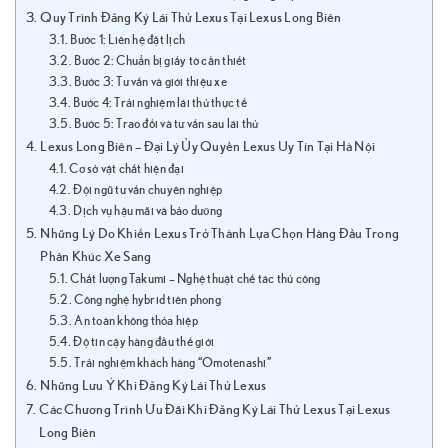
Quy Trình Đăng Ký Lái Thử Lexus Tại Lexus Long Biên
Bước 1: Liên hệ đặt lịch
Bước 2: Chuẩn bị giấy tờ cần thiết
Bước 3: Tư vấn và giới thiệu xe
Bước 4: Trải nghiệm lái thử thực tế
Bước 5: Trao đổi và tư vấn sau lái thử
Lexus Long Biên – Đại Lý Ủy Quyền Lexus Uy Tín Tại Hà Nội
Cơ sở vật chất hiện đại
Đội ngũ tư vấn chuyên nghiệp
Dịch vụ hậu mãi và bảo dưỡng
Những Lý Do Khiến Lexus Trở Thành Lựa Chọn Hàng Đầu Trong
Phân Khúc Xe Sang
Chất lượng Takumi – Nghệ thuật chế tác thủ công
Công nghệ hybrid tiên phong
An toàn không thỏa hiệp
Độ tin cậy hàng đầu thế giới
Trải nghiệm khách hàng “Omotenashi”
Những Lưu Ý Khi Đăng Ký Lái Thử Lexus
Các Chương Trình Ưu Đãi Khi Đăng Ký Lái Thử Lexus Tại Lexus
Long Biên