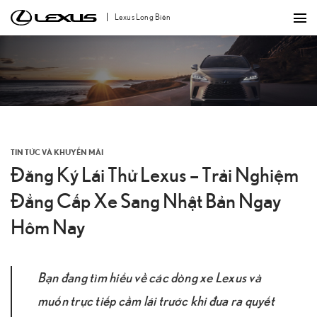
Bỏ
Lexus Long Biên
qua
nội
dung
TIN TỨC VÀ KHUYẾN MÃI
Đăng Ký Lái Thử Lexus – Trải Nghiệm
Đẳng Cấp Xe Sang Nhật Bản Ngay
Hôm Nay
Bạn đang tìm hiểu về các dòng xe Lexus và
muốn trực tiếp cầm lái trước khi đưa ra quyết