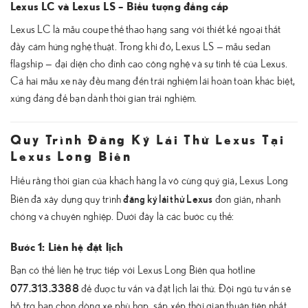
Lexus LC và Lexus LS – Biểu tượng đẳng cấp
Lexus LC là mẫu coupe thể thao hạng sang với thiết kế ngoại thất
đầy cảm hứng nghệ thuật. Trong khi đó, Lexus LS — mẫu sedan
flagship — đại diện cho đỉnh cao công nghệ và sự tinh tế của Lexus.
Cả hai mẫu xe này đều mang đến trải nghiệm lái hoàn toàn khác biệt,
xứng đáng để bạn dành thời gian trải nghiệm.
Quy Trình Đăng Ký Lái Thử Lexus Tại
Lexus Long Biên
Hiểu rằng thời gian của khách hàng là vô cùng quý giá, Lexus Long
đăng ký lái thử Lexus
Biên đã xây dựng quy trình
đơn giản, nhanh
chóng và chuyên nghiệp. Dưới đây là các bước cụ thể:
Bước 1: Liên hệ đặt lịch
Bạn có thể liên hệ trực tiếp với Lexus Long Biên qua hotline
077.313.3388
để được tư vấn và đặt lịch lái thử. Đội ngũ tư vấn sẽ
hỗ trợ bạn chọn dòng xe phù hợp, sắp xếp thời gian thuận tiện nhất