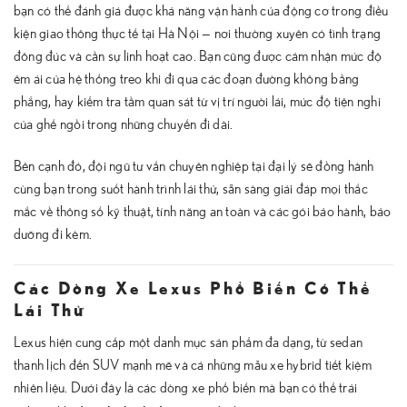
bạn có thể đánh giá được khả năng vận hành của động cơ trong điều
kiện giao thông thực tế tại Hà Nội — nơi thường xuyên có tình trạng
đông đúc và cần sự linh hoạt cao. Bạn cũng được cảm nhận mức độ
êm ái của hệ thống treo khi đi qua các đoạn đường không bằng
phẳng, hay kiểm tra tầm quan sát từ vị trí người lái, mức độ tiện nghi
của ghế ngồi trong những chuyến đi dài.
Bên cạnh đó, đội ngũ tư vấn chuyên nghiệp tại đại lý sẽ đồng hành
cùng bạn trong suốt hành trình lái thử, sẵn sàng giải đáp mọi thắc
mắc về thông số kỹ thuật, tính năng an toàn và các gói bảo hành, bảo
dưỡng đi kèm.
Các Dòng Xe Lexus Phổ Biến Có Thể
Lái Thử
Lexus hiện cung cấp một danh mục sản phẩm đa dạng, từ sedan
thanh lịch đến SUV mạnh mẽ và cả những mẫu xe hybrid tiết kiệm
nhiên liệu. Dưới đây là các dòng xe phổ biến mà bạn có thể trải