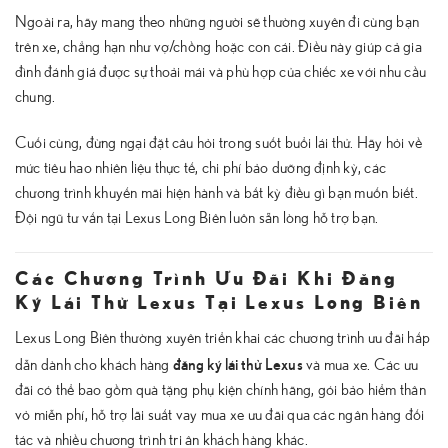
Ngoài ra, hãy mang theo những người sẽ thường xuyên đi cùng bạn
trên xe, chẳng hạn như vợ/chồng hoặc con cái. Điều này giúp cả gia
đình đánh giá được sự thoải mái và phù hợp của chiếc xe với nhu cầu
chung.
Cuối cùng, đừng ngại đặt câu hỏi trong suốt buổi lái thử. Hãy hỏi về
mức tiêu hao nhiên liệu thực tế, chi phí bảo dưỡng định kỳ, các
chương trình khuyến mãi hiện hành và bất kỳ điều gì bạn muốn biết.
Đội ngũ tư vấn tại Lexus Long Biên luôn sẵn lòng hỗ trợ bạn.
Các Chương Trình Ưu Đãi Khi Đăng
Ký Lái Thử Lexus Tại Lexus Long Biên
Lexus Long Biên thường xuyên triển khai các chương trình ưu đãi hấp
đăng ký lái thử Lexus
dẫn dành cho khách hàng
và mua xe. Các ưu
đãi có thể bao gồm quà tặng phụ kiện chính hãng, gói bảo hiểm thân
vỏ miễn phí, hỗ trợ lãi suất vay mua xe ưu đãi qua các ngân hàng đối
tác và nhiều chương trình tri ân khách hàng khác.