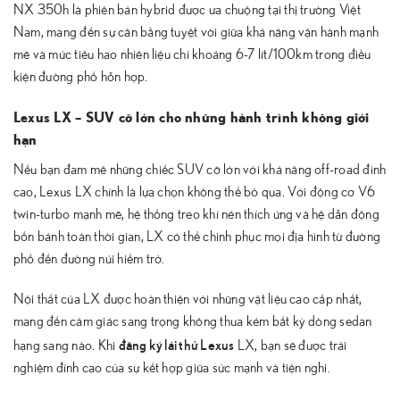
NX 350h là phiên bản hybrid được ưa chuộng tại thị trường Việt
Nam, mang đến sự cân bằng tuyệt vời giữa khả năng vận hành mạnh
mẽ và mức tiêu hao nhiên liệu chỉ khoảng 6-7 lít/100km trong điều
kiện đường phố hỗn hợp.
Lexus LX – SUV cỡ lớn cho những hành trình không giới
hạn
Nếu bạn đam mê những chiếc SUV cỡ lớn với khả năng off-road đỉnh
cao, Lexus LX chính là lựa chọn không thể bỏ qua. Với động cơ V6
twin-turbo mạnh mẽ, hệ thống treo khí nén thích ứng và hệ dẫn động
bốn bánh toàn thời gian, LX có thể chinh phục mọi địa hình từ đường
phố đến đường núi hiểm trở.
Nội thất của LX được hoàn thiện với những vật liệu cao cấp nhất,
mang đến cảm giác sang trọng không thua kém bất kỳ dòng sedan
đăng ký lái thử Lexus
hạng sang nào. Khi
LX, bạn sẽ được trải
nghiệm đỉnh cao của sự kết hợp giữa sức mạnh và tiện nghi.