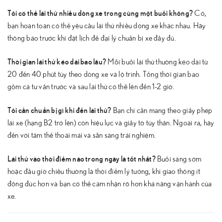
Tôi có thể lái thử nhiều dòng xe trong cùng một buổi không?
Có,
bạn hoàn toàn có thể yêu cầu lái thử nhiều dòng xe khác nhau. Hãy
thông báo trước khi đặt lịch để đại lý chuẩn bị xe đầy đủ.
Thời gian lái thử kéo dài bao lâu?
Mỗi buổi lái thử thường kéo dài từ
20 đến 40 phút tùy theo dòng xe và lộ trình. Tổng thời gian bao
gồm cả tư vấn trước và sau lái thử có thể lên đến 1-2 giờ.
Tôi cần chuẩn bị gì khi đến lái thử?
Bạn chỉ cần mang theo giấy phép
lái xe (hạng B2 trở lên) còn hiệu lực và giấy tờ tùy thân. Ngoài ra, hãy
đến với tâm thế thoải mái và sẵn sàng trải nghiệm.
Lái thử vào thời điểm nào trong ngày là tốt nhất?
Buổi sáng sớm
hoặc đầu giờ chiều thường là thời điểm lý tưởng, khi giao thông ít
đông đúc hơn và bạn có thể cảm nhận rõ hơn khả năng vận hành của
xe.