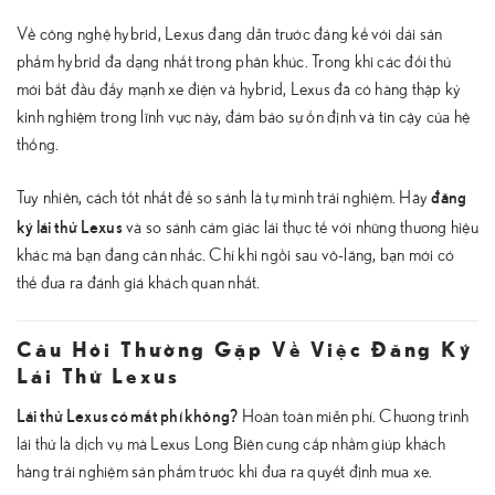
Về công nghệ hybrid, Lexus đang dẫn trước đáng kể với dải sản
phẩm hybrid đa dạng nhất trong phân khúc. Trong khi các đối thủ
mới bắt đầu đẩy mạnh xe điện và hybrid, Lexus đã có hàng thập kỷ
kinh nghiệm trong lĩnh vực này, đảm bảo sự ổn định và tin cậy của hệ
thống.
đăng
Tuy nhiên, cách tốt nhất để so sánh là tự mình trải nghiệm. Hãy
ký lái thử Lexus
và so sánh cảm giác lái thực tế với những thương hiệu
khác mà bạn đang cân nhắc. Chỉ khi ngồi sau vô-lăng, bạn mới có
thể đưa ra đánh giá khách quan nhất.
Câu Hỏi Thường Gặp Về Việc Đăng Ký
Lái Thử Lexus
Lái thử Lexus có mất phí không?
Hoàn toàn miễn phí. Chương trình
lái thử là dịch vụ mà Lexus Long Biên cung cấp nhằm giúp khách
hàng trải nghiệm sản phẩm trước khi đưa ra quyết định mua xe.