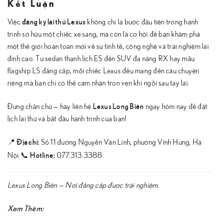
Kết Luận
đăng ký lái thử Lexus
Việc
không chỉ là bước đầu tiên trong hành
trình sở hữu một chiếc xe sang, mà còn là cơ hội để bạn khám phá
một thế giới hoàn toàn mới về sự tinh tế, công nghệ và trải nghiệm lái
đỉnh cao. Từ sedan thanh lịch ES đến SUV đa năng RX hay mẫu
flagship LS đẳng cấp, mỗi chiếc Lexus đều mang đến câu chuyện
riêng mà bạn chỉ có thể cảm nhận trọn vẹn khi ngồi sau tay lái.
Lexus Long Biên
Đừng chần chừ — hãy liên hệ
ngay hôm nay để đặt
lịch lái thử và bắt đầu hành trình của bạn!
Địa chỉ:
📍
Số 11 đường Nguyễn Văn Linh, phường Vĩnh Hưng, Hà
Hotline:
Nội 📞
077.313.3388
Lexus Long Biên — Nơi đẳng cấp được trải nghiệm.
Xem Thêm: