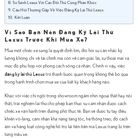
So Sánh Lexus Với Các Đối Thủ Cùng Phân Khúc
Câu Hỏi Thường Gặp Về Việc Đăng Ký Lái Thử Lexus
Kết Luận
Vì Sao Bạn Nên Đăng Ký Lái Thử
Lexus Trước Khi Mua Xe?
Mua một chiếc xe sang là quyết định lớn, đòi hỏi sự cân nhắc kỹ
lưỡng không chỉ về tài chính mà còn về cảm giác lái, sự thoải mái và
mức độ phù hợp với phong cách sống cá nhân. Chính vì vậy, việc
đăng ký lái thử Lexus
trở thành bước quan trọng không thể bỏ qua
trong hành trình chọn mua xe của bất kỳ khách hàng nào.
Khác với việc chỉ ngồi trong showroom ngắm nhìn ngoại thất hay nội
thất, trải nghiệm lái thử cho phép bạn thực sự cảm nhận được cách
chiếc xe vận hành trên đường phố thực tế. Bạn sẽ được tự tay điều
khiển vô-lăng, cảm nhận khả năng tăng tốc, hệ thống treo, độ cách
âm và hàng loạt công nghệ hỗ trợ lái tiên tiến mà Lexus trang bị trên
từng mẫu xe.