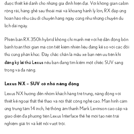
được thiết kế dành cho những gia đình hiện đại. Với không gian cabin
rộng rãi, hàng ghế sau thoải mái và khoang hành lý lớn, RX đáp ứng
hoàn hảo nhu cầu di chuyển hàng ngày cũng như những chuyến du
lịch dài ngày.
Phiên bản RX 350h hybrid không chỉ mạnh mẽ với hệ dẫn động bốn
bánh toàn thời gian mà còn tiết kiệm nhiên liệu đáng kể so với các đối
thủ cùng phân khúc. Đây chắc chắn là mẫu xe bạn nên ưu tiên khi
đăng ký lái thử Lexus
nếu bạn đang tìm kiếm một chiếc SUV sang
trọng và đa năng.
Lexus NX – SUV cỡ nhỏ năng động
Lexus NX hướng đến nhóm khách hàng trẻ trung, năng động với
thiết kế ngoại thất thể thao và nội thất công nghệ cao. Màn hình cảm
ứng trung tâm 14 inch, hệ thống âm thanh Mark Levinson cao cấp và
giao diện đa phương tiện Lexus Interface thế hệ mới tạo nên trải
nghiệm giải trí và kết nối vượt trội.