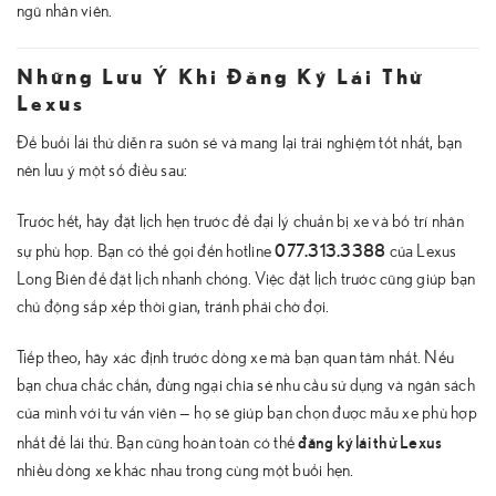
ngũ nhân viên.
Những Lưu Ý Khi Đăng Ký Lái Thử
Lexus
Để buổi lái thử diễn ra suôn sẻ và mang lại trải nghiệm tốt nhất, bạn
nên lưu ý một số điều sau:
Trước hết, hãy đặt lịch hẹn trước để đại lý chuẩn bị xe và bố trí nhân
077.313.3388
sự phù hợp. Bạn có thể gọi đến hotline
của Lexus
Long Biên để đặt lịch nhanh chóng. Việc đặt lịch trước cũng giúp bạn
chủ động sắp xếp thời gian, tránh phải chờ đợi.
Tiếp theo, hãy xác định trước dòng xe mà bạn quan tâm nhất. Nếu
bạn chưa chắc chắn, đừng ngại chia sẻ nhu cầu sử dụng và ngân sách
của mình với tư vấn viên — họ sẽ giúp bạn chọn được mẫu xe phù hợp
đăng ký lái thử Lexus
nhất để lái thử. Bạn cũng hoàn toàn có thể
nhiều dòng xe khác nhau trong cùng một buổi hẹn.