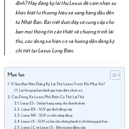
định? Hãy đăng ký lái thử Lexus để cảm nhận sự
khác biệt từ thương hiệu xe sang hàng đầu đến
từ Nhật Bản. Bài viết dưới đây sẽ cung cấp cho
bạn mọi thông tin cần thiết về chương trình lái
thử, các dòng xe hiện có và hướng dẫn đăng ký
chi tiết tại Lexus Long Biên.
Mục lục
Vì Sao Bạn Nên Đăng Ký Lái Thử Lexus Trước Khi Mua Xe?
Lái thử giúp bạn đánh giá toàn diện chiếc xe
Các Dòng Xe Lexus Phổ Biến Có Thể Lái Thử
Lexus ES – Sedan hạng sang cho doanh nhân
Lexus RX – SUV gia đình đẳng cấp
Lexus NX – SUV cỡ nhỏ năng động
Lexus LX – SUV cỡ lớn cho những hành trình không giới hạn
Lexus LC và Lexus LS – Biểu tượng đẳng cấp