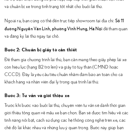
và chuẩn bị xe trong tình trạng tốt nhất cho buổi lái thử.
Số 11
Ngoài ra, bạn cũng có thể đến trực tiếp showroom tại địa chỉ:
đường Nguyễn Văn Linh, phường Vĩnh Hưng, Hà Nội
để tham quan
và đăng ký lái thử ngay tại chỗ.
Bước 2: Chuẩn bị giấy tờ cần thiết
Để tham gia chương trình lái thử, bạn cần mang theo giấy phép lái xe
còn hiệu lực (hạng B2 trở lên) và giấy tờ tùy thân (CMND hoặc
CCCD). Đây là yêu cầu tiêu chuẩn nhằm đảm bảo an toàn cho cả
khách hàng và nhân viên đại lý trong quá trình lái thử.
Bước 3: Tư vấn và giới thiệu xe
Trước khi bước vào buổi lái thử, chuyên viên tư vấn sẽ dành thời gian
giới thiệu tổng quan về mẫu xe bạn chọn. Bạn sẽ được tìm hiểu về các
tính năng nổi bật, cách sử dụng các hệ thống công nghệ trên xe, các
chế độ lái khác nhau và những lưu ý quan trọng. Bước này giúp bạn