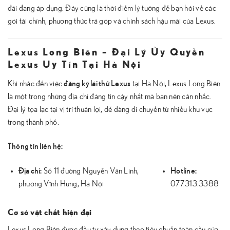
đãi đang áp dụng. Đây cũng là thời điểm lý tưởng để bạn hỏi về các
gói tài chính, phương thức trả góp và chính sách hậu mãi của Lexus.
Lexus Long Biên – Đại Lý Ủy Quyền
Lexus Uy Tín Tại Hà Nội
đăng ký lái thử Lexus
Khi nhắc đến việc
tại Hà Nội, Lexus Long Biên
là một trong những địa chỉ đáng tin cậy nhất mà bạn nên cân nhắc.
Đại lý tọa lạc tại vị trí thuận lợi, dễ dàng di chuyển từ nhiều khu vực
trong thành phố.
Thông tin liên hệ:
Địa chỉ:
Hotline:
Số 11 đường Nguyễn Văn Linh,
phường Vĩnh Hưng, Hà Nội
077.313.3388
Cơ sở vật chất hiện đại
Lexus Long Biên được đầu tư xây dựng theo tiêu chuẩn toàn cầu của