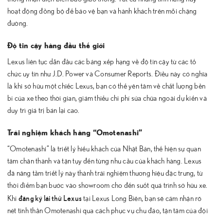
hoạt động đồng bộ để bảo vệ bạn và hành khách trên mỗi chặng
đường.
Độ tin cậy hàng đầu thế giới
Lexus liên tục dẫn đầu các bảng xếp hạng về độ tin cậy từ các tổ
chức uy tín như J.D. Power và Consumer Reports. Điều này có nghĩa
là khi sở hữu một chiếc Lexus, bạn có thể yên tâm về chất lượng bền
bỉ của xe theo thời gian, giảm thiểu chi phí sửa chữa ngoài dự kiến và
duy trì giá trị bán lại cao.
Trải nghiệm khách hàng “Omotenashi”
“Omotenashi” là triết lý hiếu khách của Nhật Bản, thể hiện sự quan
tâm chân thành và tận tụy đến từng nhu cầu của khách hàng. Lexus
đã nâng tầm triết lý này thành trải nghiệm thương hiệu đặc trưng, từ
thời điểm bạn bước vào showroom cho đến suốt quá trình sở hữu xe.
đăng ký lái thử Lexus
Khi
tại Lexus Long Biên, bạn sẽ cảm nhận rõ
nét tinh thần Omotenashi qua cách phục vụ chu đáo, tận tâm của đội