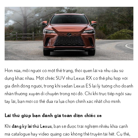
Hơn nữa, mỗi người có một thể trạng, thói quen lái và nhu cầu sử
dụng khác nhau. Một chiếc SUV như Lexus RX có thể phù hợp với
gia đình đông người, trong khi sedan Lexus ES lại lý tưởng cho doanh
nhân thường xuyên di chuyển trong nội đô. Chỉ khi trực tiếp ngồi sau
tay lái, bạn mới có thể đưa ra lựa chọn chính xác nhất cho mình.
Lái thử giúp bạn đánh giá toàn diện chiếc xe
đăng ký lái thử Lexus
Khi
, bạn sẽ được trải nghiệm nhiều khía cạnh
mà catalogue hay video quảng cáo không thể truyền tải hết. Cụ thể,