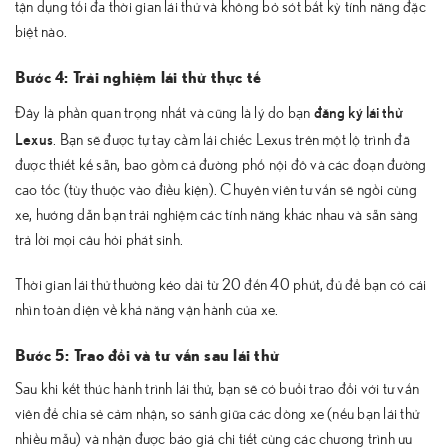
tận dụng tối đa thời gian lái thử và không bỏ sót bất kỳ tính năng đặc
biệt nào.
Bước 4: Trải nghiệm lái thử thực tế
đăng ký lái thử
Đây là phần quan trọng nhất và cũng là lý do bạn
Lexus
. Bạn sẽ được tự tay cầm lái chiếc Lexus trên một lộ trình đã
được thiết kế sẵn, bao gồm cả đường phố nội đô và các đoạn đường
cao tốc (tùy thuộc vào điều kiện). Chuyên viên tư vấn sẽ ngồi cùng
xe, hướng dẫn bạn trải nghiệm các tính năng khác nhau và sẵn sàng
trả lời mọi câu hỏi phát sinh.
Thời gian lái thử thường kéo dài từ 20 đến 40 phút, đủ để bạn có cái
nhìn toàn diện về khả năng vận hành của xe.
Bước 5: Trao đổi và tư vấn sau lái thử
Sau khi kết thúc hành trình lái thử, bạn sẽ có buổi trao đổi với tư vấn
viên để chia sẻ cảm nhận, so sánh giữa các dòng xe (nếu bạn lái thử
nhiều mẫu) và nhận được báo giá chi tiết cùng các chương trình ưu