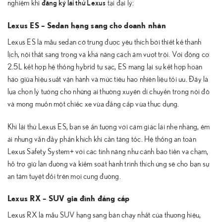
đăng ký lái thử Lexus
nghiệm khi
tại đại lý:
Lexus ES – Sedan hạng sang cho doanh nhân
Lexus ES là mẫu sedan cỡ trung được yêu thích bởi thiết kế thanh
lịch, nội thất sang trọng và khả năng cách âm vượt trội. Với động cơ
2.5L kết hợp hệ thống hybrid tự sạc, ES mang lại sự kết hợp hoàn
hảo giữa hiệu suất vận hành và mức tiêu hao nhiên liệu tối ưu. Đây là
lựa chọn lý tưởng cho những ai thường xuyên di chuyển trong nội đô
và mong muốn một chiếc xe vừa đẳng cấp vừa thực dụng.
Khi lái thử Lexus ES, bạn sẽ ấn tượng với cảm giác lái nhẹ nhàng, êm
ái nhưng vẫn đầy phấn khích khi cần tăng tốc. Hệ thống an toàn
Lexus Safety System+ với các tính năng như cảnh báo tiền va chạm,
hỗ trợ giữ làn đường và kiểm soát hành trình thích ứng sẽ cho bạn sự
an tâm tuyệt đối trên mọi cung đường.
Lexus RX – SUV gia đình đẳng cấp
Lexus RX là mẫu SUV hạng sang bán chạy nhất của thương hiệu,