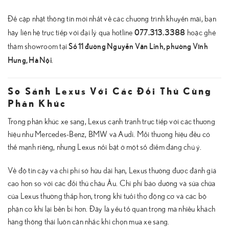
Để cập nhật thông tin mới nhất về các chương trình khuyến mãi, bạn
077.313.3388
hãy liên hệ trực tiếp với đại lý qua hotline
hoặc ghé
Số 11 đường Nguyễn Văn Linh, phường Vĩnh
thăm showroom tại
Hưng, Hà Nội
.
So Sánh Lexus Với Các Đối Thủ Cùng
Phân Khúc
Trong phân khúc xe sang, Lexus cạnh tranh trực tiếp với các thương
hiệu như Mercedes-Benz, BMW và Audi. Mỗi thương hiệu đều có
thế mạnh riêng, nhưng Lexus nổi bật ở một số điểm đáng chú ý.
Về độ tin cậy và chi phí sở hữu dài hạn, Lexus thường được đánh giá
cao hơn so với các đối thủ châu Âu. Chi phí bảo dưỡng và sửa chữa
của Lexus thường thấp hơn, trong khi tuổi thọ động cơ và các bộ
phận cơ khí lại bền bỉ hơn. Đây là yếu tố quan trọng mà nhiều khách
hàng thông thái luôn cân nhắc khi chọn mua xe sang.