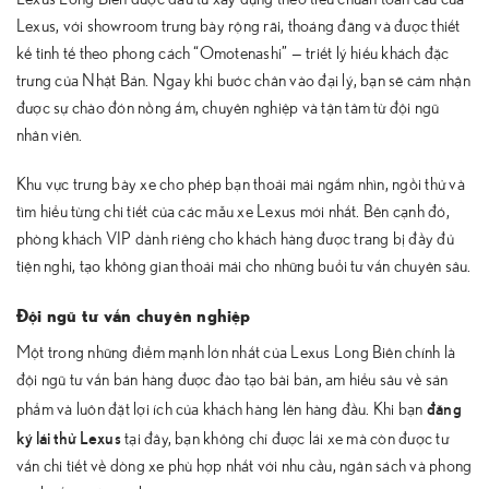
Lexus, với showroom trưng bày rộng rãi, thoáng đãng và được thiết
kế tinh tế theo phong cách “Omotenashi” — triết lý hiếu khách đặc
trưng của Nhật Bản. Ngay khi bước chân vào đại lý, bạn sẽ cảm nhận
được sự chào đón nồng ấm, chuyên nghiệp và tận tâm từ đội ngũ
nhân viên.
Khu vực trưng bày xe cho phép bạn thoải mái ngắm nhìn, ngồi thử và
tìm hiểu từng chi tiết của các mẫu xe Lexus mới nhất. Bên cạnh đó,
phòng khách VIP dành riêng cho khách hàng được trang bị đầy đủ
tiện nghi, tạo không gian thoải mái cho những buổi tư vấn chuyên sâu.
Đội ngũ tư vấn chuyên nghiệp
Một trong những điểm mạnh lớn nhất của Lexus Long Biên chính là
đội ngũ tư vấn bán hàng được đào tạo bài bản, am hiểu sâu về sản
đăng
phẩm và luôn đặt lợi ích của khách hàng lên hàng đầu. Khi bạn
ký lái thử Lexus
tại đây, bạn không chỉ được lái xe mà còn được tư
vấn chi tiết về dòng xe phù hợp nhất với nhu cầu, ngân sách và phong