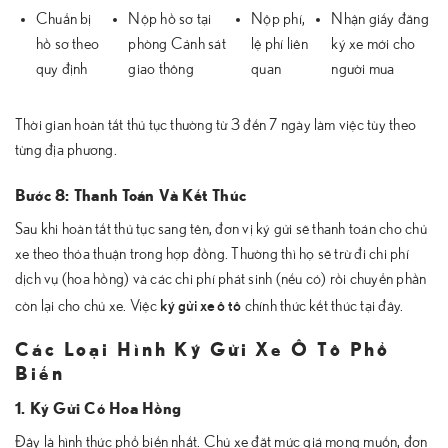
Chuẩn bị
Nộp hồ sơ tại
Nộp phí,
Nhận giấy đăng
hồ sơ theo
phòng Cảnh sát
lệ phí liên
ký xe mới cho
quy định
giao thông
quan
người mua
Thời gian hoàn tất thủ tục thường từ 3 đến 7 ngày làm việc tùy theo
từng địa phương.
Bước 8: Thanh Toán Và Kết Thúc
Sau khi hoàn tất thủ tục sang tên, đơn vị ký gửi sẽ thanh toán cho chủ
xe theo thỏa thuận trong hợp đồng. Thường thì họ sẽ trừ đi chi phí
dịch vụ (hoa hồng) và các chi phí phát sinh (nếu có) rồi chuyển phần
ký gửi xe ô tô
còn lại cho chủ xe. Việc
chính thức kết thúc tại đây.
Các Loại Hình Ký Gửi Xe Ô Tô Phổ
Biến
1. Ký Gửi Có Hoa Hồng
Đây là hình thức phổ biến nhất. Chủ xe đặt mức giá mong muốn, đơn