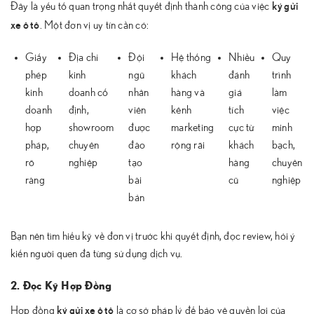
ký gửi
Đây là yếu tố quan trọng nhất quyết định thành công của việc
xe ô tô
. Một đơn vị uy tín cần có:
Giấy
Địa chỉ
Đội
Hệ thống
Nhiều
Quy
phép
kinh
ngũ
khách
đánh
trình
kinh
doanh cố
nhân
hàng và
giá
làm
doanh
định,
viên
kênh
tích
việc
hợp
showroom
được
marketing
cực từ
minh
pháp,
chuyên
đào
rộng rãi
khách
bạch,
rõ
nghiệp
tạo
hàng
chuyên
ràng
bài
cũ
nghiệp
bản
Bạn nên tìm hiểu kỹ về đơn vị trước khi quyết định, đọc review, hỏi ý
kiến người quen đã từng sử dụng dịch vụ.
2. Đọc Kỹ Hợp Đồng
ký gửi xe ô tô
Hợp đồng
là cơ sở pháp lý để bảo vệ quyền lợi của