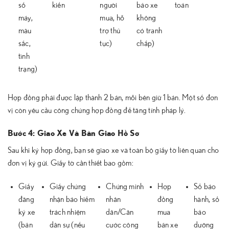
số
kiến
người
bảo xe
toán
máy,
mua, hỗ
không
màu
trợ thủ
có tranh
sắc,
tục)
chấp)
tình
trạng)
Hợp đồng phải được lập thành 2 bản, mỗi bên giữ 1 bản. Một số đơn
vị còn yêu cầu công chứng hợp đồng để tăng tính pháp lý.
Bước 4: Giao Xe Và Bàn Giao Hồ Sơ
Sau khi ký hợp đồng, bạn sẽ giao xe và toàn bộ giấy tờ liên quan cho
đơn vị ký gửi. Giấy tờ cần thiết bao gồm:
Giấy
Giấy chứng
Chứng minh
Hợp
Sổ bảo
đăng
nhận bảo hiểm
nhân
đồng
hành, sổ
ký xe
trách nhiệm
dân/Căn
mua
bảo
(bản
dân sự (nếu
cước công
bán xe
dưỡng