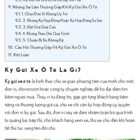
Những Sai Lầm Thường Gặp Khi Ký Gửi Xe Ô Tô
1. Chọn Đơn Vị Không Uy Tín
2. Không Ký Hợp Đồng Hoặc Ký Hợp Đồng Sơ Sài
3. Đặt Giá Quá Cao
4. Không Theo Dõi Quá Trình
5. Chuẩn Bị Xe Không Kỹ
Câu Hỏi Thường Gặp Về Ký Gửi Xe Ô Tô
Kết Luận
Ký Gửi Xe Ô Tô Là Gì?
Ký gửi xe ô tô
là hình thức chủ xe giao phương tiện của mình cho một
đơn vị, showroom hoặc công ty chuyên nghiệp để họ đại diện tìm
kiếm người mua. Thay vì tự đăng tin, gặp gỡ từng khách hàng tiềm
năng và thương lượng giá cả, chủ xe chỉ cần ký hợp đồng ủy quyền
với đơn vị ký gửi. Sau đó, đơn vị này sẽ đảm nhiệm toàn bộ quá trình
từ quảng bá, tiếp thị, cho khách hàng xem xe, thử xe cho đến khi hoàn
tất thủ tục sang tên đổi chủ.