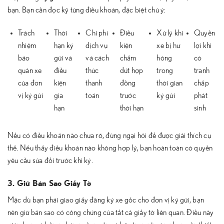
bạn. Bạn cần đọc kỹ từng điều khoản, đặc biệt chú ý:
Trách
Thời
Chi phí
Điều
Xử lý khi
Quyền
nhiệm
hạn ký
dịch vụ
kiện
xe bị hư
lợi khi
bảo
gửi và
và cách
chấm
hỏng
có
quản xe
điều
thức
dứt hợp
trong
tranh
của đơn
kiện
thanh
đồng
thời gian
chấp
vị ký gửi
gia
toán
trước
ký gửi
phát
hạn
thời hạn
sinh
Nếu có điều khoản nào chưa rõ, đừng ngại hỏi để được giải thích cụ
thể. Nếu thấy điều khoản nào không hợp lý, bạn hoàn toàn có quyền
yêu cầu sửa đổi trước khi ký.
3. Giữ Bản Sao Giấy Tờ
Mặc dù bạn phải giao giấy đăng ký xe gốc cho đơn vị ký gửi, bạn
nên giữ bản sao có công chứng của tất cả giấy tờ liên quan. Điều này