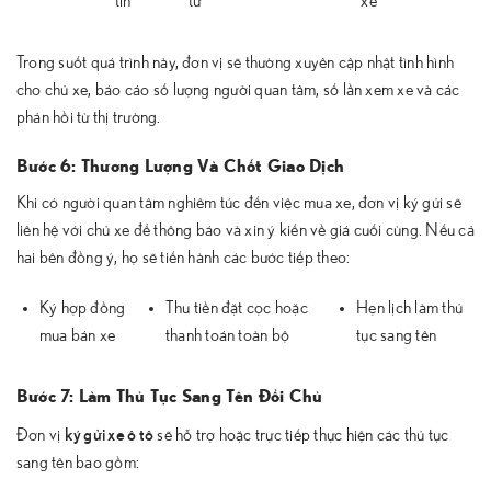
tin
tử
xe
Trong suốt quá trình này, đơn vị sẽ thường xuyên cập nhật tình hình
cho chủ xe, báo cáo số lượng người quan tâm, số lần xem xe và các
phản hồi từ thị trường.
Bước 6: Thương Lượng Và Chốt Giao Dịch
Khi có người quan tâm nghiêm túc đến việc mua xe, đơn vị ký gửi sẽ
liên hệ với chủ xe để thông báo và xin ý kiến về giá cuối cùng. Nếu cả
hai bên đồng ý, họ sẽ tiến hành các bước tiếp theo:
Ký hợp đồng
Thu tiền đặt cọc hoặc
Hẹn lịch làm thủ
mua bán xe
thanh toán toàn bộ
tục sang tên
Bước 7: Làm Thủ Tục Sang Tên Đổi Chủ
ký gửi xe ô tô
Đơn vị
sẽ hỗ trợ hoặc trực tiếp thực hiện các thủ tục
sang tên bao gồm: