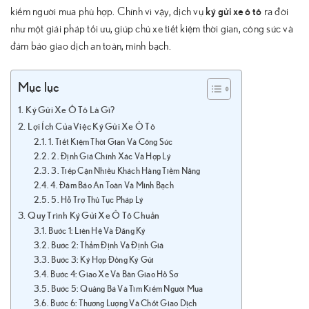
ký gửi xe ô tô
kiếm người mua phù hợp. Chính vì vậy, dịch vụ
ra đời
như một giải pháp tối ưu, giúp chủ xe tiết kiệm thời gian, công sức và
đảm bảo giao dịch an toàn, minh bạch.
Mục lục
Ký Gửi Xe Ô Tô Là Gì?
Lợi Ích Của Việc Ký Gửi Xe Ô Tô
1. Tiết Kiệm Thời Gian Và Công Sức
2. Định Giá Chính Xác Và Hợp Lý
3. Tiếp Cận Nhiều Khách Hàng Tiềm Năng
4. Đảm Bảo An Toàn Và Minh Bạch
5. Hỗ Trợ Thủ Tục Pháp Lý
Quy Trình Ký Gửi Xe Ô Tô Chuẩn
Bước 1: Liên Hệ Và Đăng Ký
Bước 2: Thẩm Định Và Định Giá
Bước 3: Ký Hợp Đồng Ký Gửi
Bước 4: Giao Xe Và Bàn Giao Hồ Sơ
Bước 5: Quảng Bá Và Tìm Kiếm Người Mua
Bước 6: Thương Lượng Và Chốt Giao Dịch