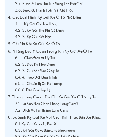
Bước 7: Làm Thủ Tục Sang Tên Đổi Chủ
Bước 8: Thanh Toán Và Kết Thúc
Các Loại Hình Ký Gửi Xe Ô Tô Phổ Biến
1. Ký Gửi Có Hoa Hồng
2. Ký Gửi Thu Phí Cố Định
3. Ký Gửi Kết Hợp
Chi Phí Khi Ký Gửi Xe Ô Tô
Những Lưu Ý Quan Trọng Khi Ký Gửi Xe Ô Tô
1. Chọn Đơn Vị Uy Tín
2. Đọc Kỹ Hợp Đồng
3. Giữ Bản Sao Giấy Tờ
4. Theo Dõi Quá Trình
5. Chuẩn Bị Xe Kỹ Lưỡng
6. Đặt Giá Hợp Lý
Thăng Long Cars – Địa Chỉ Ký Gửi Xe Ô Tô Uy Tín
Tại Sao Nên Chọn Thăng Long Cars?
Dịch Vụ Tại Thăng Long Cars
So Sánh Ký Gửi Xe Với Các Hình Thức Bán Xe Khác
Ký Gửi Xe vs Tự Bán Xe
Ký Gửi Xe vs Bán Cho Showroom
Ký Gửi Xe vs Đổi Xe Cũ Lấy Xe Mới