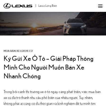
Bỏ
Lexus Long Biên
qua
nội
dung
MUA BÁN XE LEXUS CŨ
Ký Gửi Xe Ô Tô – Giải Pháp Thông
Minh Cho Người Muốn Bán Xe
Nhanh Chóng
Trong bối cảnh thị trường xe ô tô ngày càng phát triển, việc mua bán
xe cũ đã trở thành nhu cầu phổ biến của nhiều người. Tuy nhiên,
không phải ai cũng có đủ thời gian và kinh nghiệm để tự mình tìm