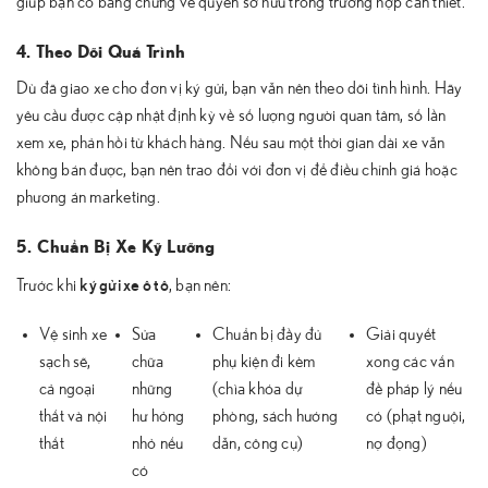
giúp bạn có bằng chứng về quyền sở hữu trong trường hợp cần thiết.
4. Theo Dõi Quá Trình
Dù đã giao xe cho đơn vị ký gửi, bạn vẫn nên theo dõi tình hình. Hãy
yêu cầu được cập nhật định kỳ về số lượng người quan tâm, số lần
xem xe, phản hồi từ khách hàng. Nếu sau một thời gian dài xe vẫn
không bán được, bạn nên trao đổi với đơn vị để điều chỉnh giá hoặc
phương án marketing.
5. Chuẩn Bị Xe Kỹ Lưỡng
ký gửi xe ô tô
Trước khi
, bạn nên:
Vệ sinh xe
Sửa
Chuẩn bị đầy đủ
Giải quyết
sạch sẽ,
chữa
phụ kiện đi kèm
xong các vấn
cả ngoại
những
(chìa khóa dự
đề pháp lý nếu
thất và nội
hư hỏng
phòng, sách hướng
có (phạt nguội,
thất
nhỏ nếu
dẫn, công cụ)
nợ đọng)
có