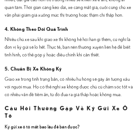
quan tâm. Thời gian càng kéo dài, xe càng mất giá, cuối cùng chủ xe
vẫn phải giảm giá xuống mức thị trường hoặc thậm chí thấp hơn.
4. Không Theo Dõi Quá Trình
Nhiều chủ xe sau khi giao xe thì không hề hỏi han gì thêm, cứ nghĩ là
đơn vị ký gửi sẽ lo hết. Thực tế, bạn nên thường xuyên liên hệ để biết
tình hình, có thể góp ý hoặc điều chỉnh khi cần thiết.
5. Chuẩn Bị Xe Không Kỹ
Giao xe trong tình trạng bẩn, có nhiều hư hỏng sẽ gây ấn tượng xấu
với người mua. Họ có thể nghĩ xe không được chủ cũ chăm sóc tốt và
có nhiều vấn đề tiềm ẩn, từ đó đưa ra giá thấp hoặc không mua.
Câu Hỏi Thường Gặp Về Ký Gửi Xe Ô
Tô
Ký gửi xe ô tô mất bao lâu để bán được?