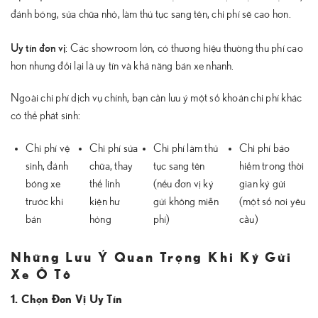
đánh bóng, sửa chữa nhỏ, làm thủ tục sang tên, chi phí sẽ cao hơn.
Uy tín đơn vị
: Các showroom lớn, có thương hiệu thường thu phí cao
hơn nhưng đổi lại là uy tín và khả năng bán xe nhanh.
Ngoài chi phí dịch vụ chính, bạn cần lưu ý một số khoản chi phí khác
có thể phát sinh:
Chi phí vệ
Chi phí sửa
Chi phí làm thủ
Chi phí bảo
sinh, đánh
chữa, thay
tục sang tên
hiểm trong thời
bóng xe
thế linh
(nếu đơn vị ký
gian ký gửi
trước khi
kiện hư
gửi không miễn
(một số nơi yêu
bán
hỏng
phí)
cầu)
Những Lưu Ý Quan Trọng Khi Ký Gửi
Xe Ô Tô
1. Chọn Đơn Vị Uy Tín