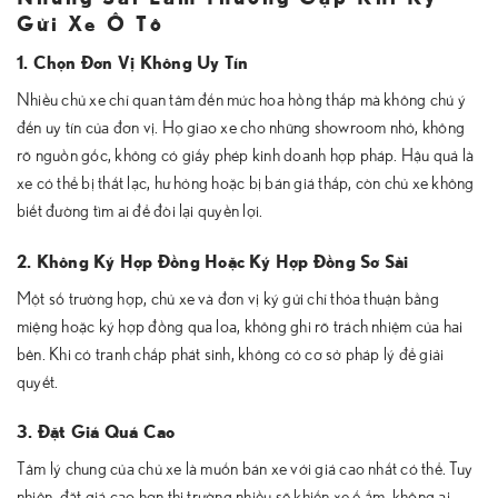
Gửi Xe Ô Tô
1. Chọn Đơn Vị Không Uy Tín
Nhiều chủ xe chỉ quan tâm đến mức hoa hồng thấp mà không chú ý
đến uy tín của đơn vị. Họ giao xe cho những showroom nhỏ, không
rõ nguồn gốc, không có giấy phép kinh doanh hợp pháp. Hậu quả là
xe có thể bị thất lạc, hư hỏng hoặc bị bán giá thấp, còn chủ xe không
biết đường tìm ai để đòi lại quyền lợi.
2. Không Ký Hợp Đồng Hoặc Ký Hợp Đồng Sơ Sài
Một số trường hợp, chủ xe và đơn vị ký gửi chỉ thỏa thuận bằng
miệng hoặc ký hợp đồng qua loa, không ghi rõ trách nhiệm của hai
bên. Khi có tranh chấp phát sinh, không có cơ sở pháp lý để giải
quyết.
3. Đặt Giá Quá Cao
Tâm lý chung của chủ xe là muốn bán xe với giá cao nhất có thể. Tuy
nhiên, đặt giá cao hơn thị trường nhiều sẽ khiến xe ế ẩm, không ai