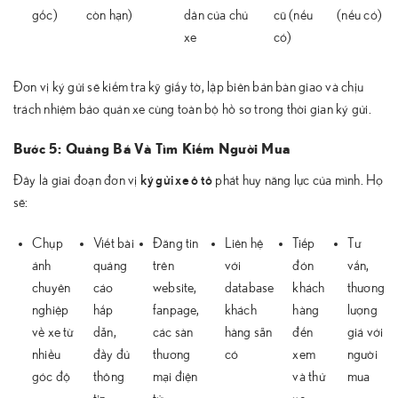
gốc)
còn hạn)
dân của chủ
cũ (nếu
(nếu có)
xe
có)
Đơn vị ký gửi sẽ kiểm tra kỹ giấy tờ, lập biên bản bàn giao và chịu
trách nhiệm bảo quản xe cùng toàn bộ hồ sơ trong thời gian ký gửi.
Bước 5: Quảng Bá Và Tìm Kiếm Người Mua
ký gửi xe ô tô
Đây là giai đoạn đơn vị
phát huy năng lực của mình. Họ
sẽ:
Chụp
Viết bài
Đăng tin
Liên hệ
Tiếp
Tư
ảnh
quảng
trên
với
đón
vấn,
chuyên
cáo
website,
database
khách
thương
nghiệp
hấp
fanpage,
khách
hàng
lượng
về xe từ
dẫn,
các sàn
hàng sẵn
đến
giá với
nhiều
đầy đủ
thương
có
xem
người
góc độ
thông
mại điện
và thử
mua