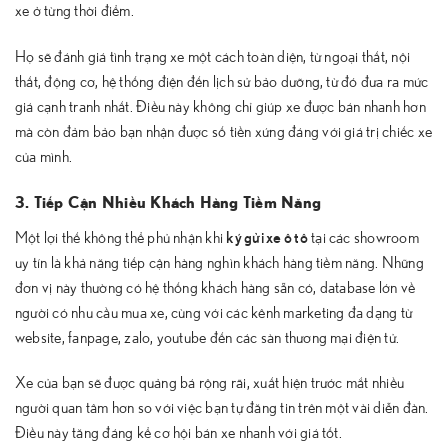
xe ở từng thời điểm.
Họ sẽ đánh giá tình trạng xe một cách toàn diện, từ ngoại thất, nội
thất, động cơ, hệ thống điện đến lịch sử bảo dưỡng, từ đó đưa ra mức
giá cạnh tranh nhất. Điều này không chỉ giúp xe được bán nhanh hơn
mà còn đảm bảo bạn nhận được số tiền xứng đáng với giá trị chiếc xe
của mình.
3. Tiếp Cận Nhiều Khách Hàng Tiềm Năng
ký gửi xe ô tô
Một lợi thế không thể phủ nhận khi
tại các showroom
uy tín là khả năng tiếp cận hàng nghìn khách hàng tiềm năng. Những
đơn vị này thường có hệ thống khách hàng sẵn có, database lớn về
người có nhu cầu mua xe, cùng với các kênh marketing đa dạng từ
website, fanpage, zalo, youtube đến các sàn thương mại điện tử.
Xe của bạn sẽ được quảng bá rộng rãi, xuất hiện trước mắt nhiều
người quan tâm hơn so với việc bạn tự đăng tin trên một vài diễn đàn.
Điều này tăng đáng kể cơ hội bán xe nhanh với giá tốt.