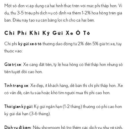
Một số đơn vị áp dụng cả hai hình thức trên với mức phí thấp hơn. Ví
dụ, thu 3-5 triệu phí dịch vụ cố định và thêm 1-2% hoa hồng trên giá
bán. Điều này tạo sự cân bằng lợi ích cho cả hai bên.
Chi Phí Khi Ký Gửi Xe Ô Tô
ký gửi xe ô tô
Chi phí
thường dao động từ 2% đến 5% giá trị xe, tùy
thuộc vào:
Giá trị xe
: Xe càng đắt tiền, tỷ lệ hoa hồng có thể thấp hơn nhưng số
tiền tuyệt đối cao hơn.
Tình trạng xe
: Xe đẹp, ít khách hàng, dễ bán thì chi phí thấp hơn. Xe
có vấn đề, cần tu sửa hoặc khó tìm người mua thì phí cao hơn.
Thời gian ký gửi
: Ký gửi ngắn hạn (1-2 tháng) thường có phí cao hơn
ký gửi dài hạn (3-6 tháng).
Dịch vụ đi kèm
: Nếu showroom hỗ trợ thêm các dịch vụ như vệ sinh,