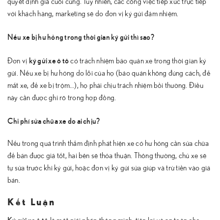
quyết định giá cuối cùng. Tuy nhiên, các công việc tiếp xúc trực tiếp
với khách hàng, marketing sẽ do đơn vị ký gửi đảm nhiệm.
Nếu xe bị hư hỏng trong thời gian ký gửi thì sao?
ký gửi xe ô tô
Đơn vị
có trách nhiệm bảo quản xe trong thời gian ký
gửi. Nếu xe bị hư hỏng do lỗi của họ (bảo quản không đúng cách, để
mất xe, để xe bị trộm…), họ phải chịu trách nhiệm bồi thường. Điều
này cần được ghi rõ trong hợp đồng.
Chi phí sửa chữa xe do ai chịu?
Nếu trong quá trình thẩm định phát hiện xe có hư hỏng cần sửa chữa
để bán được giá tốt, hai bên sẽ thỏa thuận. Thông thường, chủ xe sẽ
tự sửa trước khi ký gửi, hoặc đơn vị ký gửi sửa giúp và trừ tiền vào giá
bán.
Kết Luận
Ký gửi xe ô tô