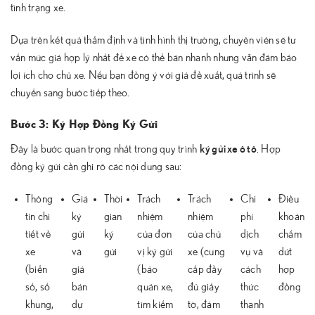
tình trạng xe.
Dựa trên kết quả thẩm định và tình hình thị trường, chuyên viên sẽ tư
vấn mức giá hợp lý nhất để xe có thể bán nhanh nhưng vẫn đảm bảo
lợi ích cho chủ xe. Nếu bạn đồng ý với giá đề xuất, quá trình sẽ
chuyển sang bước tiếp theo.
Bước 3: Ký Hợp Đồng Ký Gửi
ký gửi xe ô tô
Đây là bước quan trọng nhất trong quy trình
. Hợp
đồng ký gửi cần ghi rõ các nội dung sau:
Thông
Giá
Thời
Trách
Trách
Chi
Điều
tin chi
ký
gian
nhiệm
nhiệm
phí
khoản
tiết về
gửi
ký
của đơn
của chủ
dịch
chấm
xe
và
gửi
vị ký gửi
xe (cung
vụ và
dứt
(biển
giá
(bảo
cấp đầy
cách
hợp
số, số
bán
quản xe,
đủ giấy
thức
đồng
khung,
dự
tìm kiếm
tờ, đảm
thanh