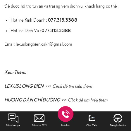
Để được hỗ trợ tư vấn và trải nghiệm dịch vụ, khách hàng có thể:
:
077.313.3388
Hotline Kinh Doanh
:
077.313.3388
Hotline Dịch Vụ
Email: lexuslongbien.cskh@gmail.com
Xem Thêm:
LEXUS LONG BIÊN
<<<
Click để tìm hiểu thêm
HƯỚNG DẪN CHỈ ĐƯỜNG
<<<
Click để tìm hiểu thêm
MUA BÁN KÝ GỬI XE
<<<
Click để tìm hiểu thêm
Gọi điện
Nhận báo giá
Nhắn tin SMS
Chat Zalo
Đăng ký lái thử
BẢNG GIÁ XE LEXUS
<<<
Click để tìm hiểu thêm