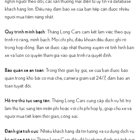
nghìn người theo dõi, các sàn thương mại điện tử uy tín và database
khách hàng lớn. Điều này đảm bảo xe của bạn tiếp cận được nhiều
người mua tiềm năng nhất.
Quy trình minh bạch
: Thăng Long Cars cam kết làm việc theo quy
trình rõ ràng, minh bạch. Mọi chi phí, điều khoản đều được ghi rõ
trong hợp đồng. Bạn sẽ được cập nhật thường xuyên về tình hình bán
xe và luôn có quyền tham gia vào quá trình ra quyết định.
Bảo quản xe an toàn
: Trong thời gian ký gửi, xe của bạn được bảo
quản trong kho bãi có mái che, camera giám sát 24/7, đảm bảo an
toàn tuyệt đối.
Hỗ trợ thủ tục sang tên
: Thăng Long Cars cung cấp dịch vụ hỗ trợ
làm thủ tục sang tên miễn phí hoặc với chi phí hợp lý, giúp chủ xe và
người mua tiết kiệm thời gian, công sức.
Đánh giá tích cực
: Nhiều khách hàng đã tin tưởng và sử dụng dịch vụ
ký gửi xe ô tô
tại Thăng Long Cars đều để lại những đánh giá tích cực