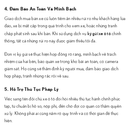
4. Đảm Bảo An Toàn Và Minh Bạch
Giao dịch mua bán xe cũ luôn tiềm ẩn nhiều rủi ro như khách hàng lừa
đảo, xe bị mất cắp trong quá trình cho xem xe, hoặc những tranh
ký gửi xe ô tô
chấp phát sinh sau khi bán. Khi sử dụng dịch vụ
chính
thống, tất cả những rủi ro này được giảm thiểu tối đa.
Đơn vị ký gửi sẽ thực hiện hợp đồng rõ ràng, minh bạch về trách
nhiệm của hai bên, bảo quản xe trong kho bãi an toàn, có camera
giám sát. Họ cũng sẽ thẩm định kỹ người mua, đảm bảo giao dịch
hợp pháp, tránh những rắc rối về sau.
5. Hỗ Trợ Thủ Tục Pháp Lý
Việc sang tên đổi chủ xe ô tô đòi hỏi nhiều thủ tục hành chính phức
tạp, từ chuẩn bị hồ sơ, nộp phí, đến chờ đợi cơ quan có thẩm quyền
xử lý. Không phải ai cũng nắm rõ quy trình và có thời gian để thực
hiện.