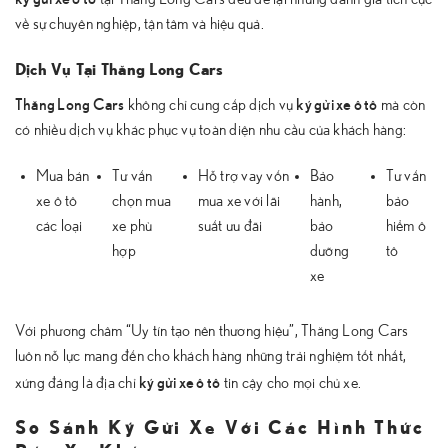
về sự chuyên nghiệp, tận tâm và hiệu quả.
Dịch Vụ Tại Thăng Long Cars
Thăng Long Cars
ký gửi xe ô tô
không chỉ cung cấp dịch vụ
mà còn
có nhiều dịch vụ khác phục vụ toàn diện nhu cầu của khách hàng:
Mua bán
Tư vấn
Hỗ trợ vay vốn
Bảo
Tư vấn
xe ô tô
chọn mua
mua xe với lãi
hành,
bảo
các loại
xe phù
suất ưu đãi
bảo
hiểm ô
hợp
dưỡng
tô
xe
Với phương châm “Uy tín tạo nên thương hiệu”, Thăng Long Cars
luôn nỗ lực mang đến cho khách hàng những trải nghiệm tốt nhất,
ký gửi xe ô tô
xứng đáng là địa chỉ
tin cậy cho mọi chủ xe.
So Sánh Ký Gửi Xe Với Các Hình Thức