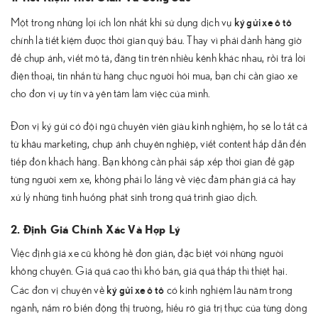
ký gửi xe ô tô
Một trong những lợi ích lớn nhất khi sử dụng dịch vụ
chính là tiết kiệm được thời gian quý báu. Thay vì phải dành hàng giờ
để chụp ảnh, viết mô tả, đăng tin trên nhiều kênh khác nhau, rồi trả lời
điện thoại, tin nhắn từ hàng chục người hỏi mua, bạn chỉ cần giao xe
cho đơn vị uy tín và yên tâm làm việc của mình.
Đơn vị ký gửi có đội ngũ chuyên viên giàu kinh nghiệm, họ sẽ lo tất cả
từ khâu marketing, chụp ảnh chuyên nghiệp, viết content hấp dẫn đến
tiếp đón khách hàng. Bạn không cần phải sắp xếp thời gian để gặp
từng người xem xe, không phải lo lắng về việc đàm phán giá cả hay
xử lý những tình huống phát sinh trong quá trình giao dịch.
2. Định Giá Chính Xác Và Hợp Lý
Việc định giá xe cũ không hề đơn giản, đặc biệt với những người
không chuyên. Giá quá cao thì khó bán, giá quá thấp thì thiệt hại.
ký gửi xe ô tô
Các đơn vị chuyên về
có kinh nghiệm lâu năm trong
ngành, nắm rõ biến động thị trường, hiểu rõ giá trị thực của từng dòng