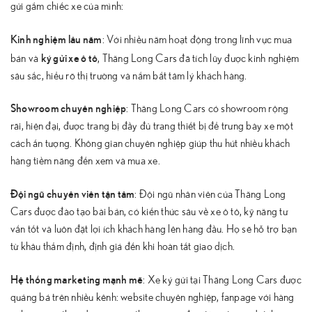
gửi gắm chiếc xe của mình:
Kinh nghiệm lâu năm
: Với nhiều năm hoạt động trong lĩnh vực mua
ký gửi xe ô tô
bán và
, Thăng Long Cars đã tích lũy được kinh nghiệm
sâu sắc, hiểu rõ thị trường và nắm bắt tâm lý khách hàng.
Showroom chuyên nghiệp
: Thăng Long Cars có showroom rộng
rãi, hiện đại, được trang bị đầy đủ trang thiết bị để trưng bày xe một
cách ấn tượng. Không gian chuyên nghiệp giúp thu hút nhiều khách
hàng tiềm năng đến xem và mua xe.
Đội ngũ chuyên viên tận tâm
: Đội ngũ nhân viên của Thăng Long
Cars được đào tạo bài bản, có kiến thức sâu về xe ô tô, kỹ năng tư
vấn tốt và luôn đặt lợi ích khách hàng lên hàng đầu. Họ sẽ hỗ trợ bạn
từ khâu thẩm định, định giá đến khi hoàn tất giao dịch.
Hệ thống marketing mạnh mẽ
: Xe ký gửi tại Thăng Long Cars được
quảng bá trên nhiều kênh: website chuyên nghiệp, fanpage với hàng