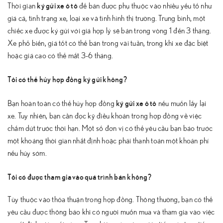
ký gửi xe ô tô
Thời gian
để bán được phụ thuộc vào nhiều yếu tố như
giá cả, tình trạng xe, loại xe và tình hình thị trường. Trung bình, một
chiếc xe được ký gửi với giá hợp lý sẽ bán trong vòng 1 đến 3 tháng.
Xe phổ biến, giá tốt có thể bán trong vài tuần, trong khi xe đặc biệt
hoặc giá cao có thể mất 3-6 tháng.
Tôi có thể hủy hợp đồng ký gửi không?
ký gửi xe ô tô
Bạn hoàn toàn có thể hủy hợp đồng
nếu muốn lấy lại
xe. Tuy nhiên, bạn cần đọc kỹ điều khoản trong hợp đồng về việc
chấm dứt trước thời hạn. Một số đơn vị có thể yêu cầu bạn báo trước
một khoảng thời gian nhất định hoặc phải thanh toán một khoản phí
nếu hủy sớm.
Tôi có được tham gia vào quá trình bán không?
Tùy thuộc vào thỏa thuận trong hợp đồng. Thông thường, bạn có thể
yêu cầu được thông báo khi có người muốn mua và tham gia vào việc