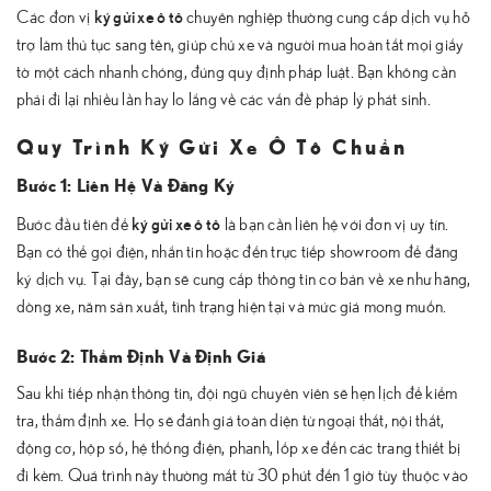
ký gửi xe ô tô
Các đơn vị
chuyên nghiệp thường cung cấp dịch vụ hỗ
trợ làm thủ tục sang tên, giúp chủ xe và người mua hoàn tất mọi giấy
tờ một cách nhanh chóng, đúng quy định pháp luật. Bạn không cần
phải đi lại nhiều lần hay lo lắng về các vấn đề pháp lý phát sinh.
Quy Trình Ký Gửi Xe Ô Tô Chuẩn
Bước 1: Liên Hệ Và Đăng Ký
ký gửi xe ô tô
Bước đầu tiên để
là bạn cần liên hệ với đơn vị uy tín.
Bạn có thể gọi điện, nhắn tin hoặc đến trực tiếp showroom để đăng
ký dịch vụ. Tại đây, bạn sẽ cung cấp thông tin cơ bản về xe như hãng,
dòng xe, năm sản xuất, tình trạng hiện tại và mức giá mong muốn.
Bước 2: Thẩm Định Và Định Giá
Sau khi tiếp nhận thông tin, đội ngũ chuyên viên sẽ hẹn lịch để kiểm
tra, thẩm định xe. Họ sẽ đánh giá toàn diện từ ngoại thất, nội thất,
động cơ, hộp số, hệ thống điện, phanh, lốp xe đến các trang thiết bị
đi kèm. Quá trình này thường mất từ 30 phút đến 1 giờ tùy thuộc vào