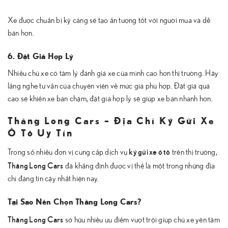
Xe được chuẩn bị kỹ càng sẽ tạo ấn tượng tốt với người mua và dễ
bán hơn.
6. Đặt Giá Hợp Lý
Nhiều chủ xe có tâm lý đánh giá xe của mình cao hơn thị trường. Hãy
lắng nghe tư vấn của chuyên viên về mức giá phù hợp. Đặt giá quá
cao sẽ khiến xe bán chậm, đặt giá hợp lý sẽ giúp xe bán nhanh hơn.
Thăng Long Cars – Địa Chỉ Ký Gửi Xe
Ô Tô Uy Tín
ký gửi xe ô tô
Trong số nhiều đơn vị cung cấp dịch vụ
trên thị trường,
Thăng Long Cars
đã khẳng định được vị thế là một trong những địa
chỉ đáng tin cậy nhất hiện nay.
Tại Sao Nên Chọn Thăng Long Cars?
Thăng Long Cars
sở hữu nhiều ưu điểm vượt trội giúp chủ xe yên tâm