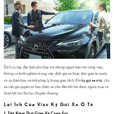
Dịch vụ này đặc biệt phù hợp với những người bận rộn công việc,
không có kinh nghiệm trong việc định giá xe hoặc đơn giản là muốn
ký gửi xe ô tô
có sự đảm bảo về tính pháp lý trong giao dịch. Khi
, chủ
xe vẫn giữ quyền sở hữu chiếc xe cho đến khi tìm được người mua và
hoàn tất các thủ tục chuyển nhượng.
Lợi Ích Của Việc Ký Gửi Xe Ô Tô
1. Tiết Kiệm Thời Gian Và Công Sức