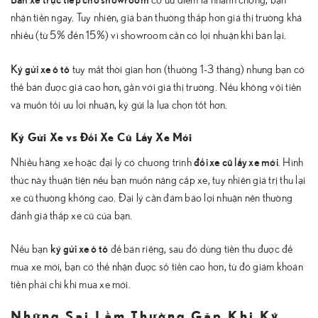
nhận tiền ngay. Tuy nhiên, giá bán thường thấp hơn giá thị trường khá
nhiều (từ 5% đến 15%) vì showroom cần có lợi nhuận khi bán lại.
Ký gửi xe ô tô
tuy mất thời gian hơn (thường 1-3 tháng) nhưng bạn có
thể bán được giá cao hơn, gần với giá thị trường. Nếu không vội tiền
và muốn tối ưu lợi nhuận, ký gửi là lựa chọn tốt hơn.
Ký Gửi Xe vs Đổi Xe Cũ Lấy Xe Mới
đổi xe cũ lấy xe mới
Nhiều hãng xe hoặc đại lý có chương trình
. Hình
thức này thuận tiện nếu bạn muốn nâng cấp xe, tuy nhiên giá trị thu lại
xe cũ thường không cao. Đại lý cần đảm bảo lợi nhuận nên thường
đánh giá thấp xe cũ của bạn.
ký gửi xe ô tô
Nếu bạn
để bán riêng, sau đó dùng tiền thu được để
mua xe mới, bạn có thể nhận được số tiền cao hơn, từ đó giảm khoản
tiền phải chi khi mua xe mới.
Những Sai Lầm Thường Gặp Khi Ký