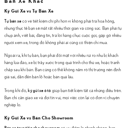
Bán Xe Khác
Ký Gửi Xe vs Tự Bán Xe
Tự bán xe
có vẻ tiết kiệm chi phí hơn vì không phải trả hoa hồng,
nhưng thực tế bạn sẽ mất rất nhiều thời gian và công sức. Bạn phải tự
chụp ảnh, viết bài, đăng tin, trả lời hàng chục cuộc gọi, gặp gỡ nhiều
người xem xe, trong đó không phải ai cũng có thiện chí mua.
Ngoài ra, khi tự bán, bạn phải đối mặt với nhiều rủi ro như bị khách
hàng lừa đảo, xe bị trầy xước trong quá trình cho thử xe, hoặc tranh
chấp sau khi bán. Bạn cũng có thể không nắm rõ thị trường nên định
giá sai, dẫn đến bán lỗ hoặc bán quá lâu.
ký gửi xe ô tô
Trong khi đó,
giúp bạn tiết kiệm tất cả những điều trên.
Bạn chỉ cần giao xe và đợi tin vui, mọi việc còn lại có đơn vị chuyên
nghiệp lo.
Ký Gửi Xe vs Bán Cho Showroom
Bán xe trực tiếp cho showroom
có ưu điểm là nhanh chóng, bạn