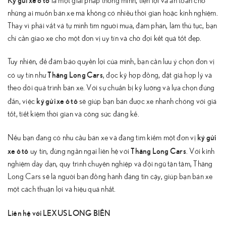
là một giải pháp thông minh, tiện lợi và an toàn cho
những ai muốn bán xe mà không có nhiều thời gian hoặc kinh nghiệm.
Thay vì phải vất vả tự mình tìm người mua, đàm phán, làm thủ tục, bạn
chỉ cần giao xe cho một đơn vị uy tín và chờ đợi kết quả tốt đẹp.
Tuy nhiên, để đảm bảo quyền lợi của mình, bạn cần lưu ý chọn đơn vị
Thăng Long Cars
có uy tín như
, đọc kỹ hợp đồng, đặt giá hợp lý và
theo dõi quá trình bán xe. Với sự chuẩn bị kỹ lưỡng và lựa chọn đúng
ký gửi xe ô tô
đắn, việc
sẽ giúp bạn bán được xe nhanh chóng với giá
tốt, tiết kiệm thời gian và công sức đáng kể.
ký gửi
Nếu bạn đang có nhu cầu bán xe và đang tìm kiếm một đơn vị
xe ô tô
Thăng Long Cars
uy tín, đừng ngần ngại liên hệ với
. Với kinh
nghiệm dày dạn, quy trình chuyên nghiệp và đội ngũ tận tâm, Thăng
Long Cars sẽ là người bạn đồng hành đáng tin cậy, giúp bạn bán xe
một cách thuận lợi và hiệu quả nhất.
Liên hệ với LEXUS LONG BIÊN