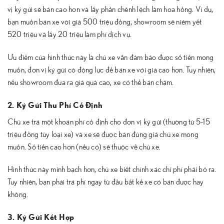
vị ký gửi sẽ bán cao hơn và lấy phần chênh lệch làm hoa hồng. Ví dụ,
bạn muốn bán xe với giá 500 triệu đồng, showroom sẽ niêm yết
520 triệu và lấy 20 triệu làm phí dịch vụ.
Ưu điểm của hình thức này là chủ xe vẫn đảm bảo được số tiền mong
muốn, đơn vị ký gửi có động lực để bán xe với giá cao hơn. Tuy nhiên,
nếu showroom đưa ra giá quá cao, xe có thể bán chậm.
2. Ký Gửi Thu Phí Cố Định
Chủ xe trả một khoản phí cố định cho đơn vị ký gửi (thường từ 5-15
triệu đồng tùy loại xe) và xe sẽ được bán đúng giá chủ xe mong
muốn. Số tiền cao hơn (nếu có) sẽ thuộc về chủ xe.
Hình thức này minh bạch hơn, chủ xe biết chính xác chi phí phải bỏ ra.
Tuy nhiên, bạn phải trả phí ngay từ đầu bất kể xe có bán được hay
không.
3. Ký Gửi Kết Hợp