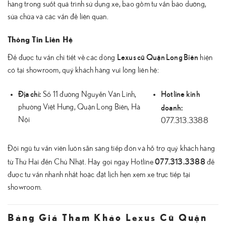
hàng trong suốt quá trình sử dụng xe, bao gồm tư vấn bảo dưỡng,
sửa chữa và các vấn đề liên quan.
Thông Tin Liên Hệ
Lexus cũ Quận Long Biên
Để được tư vấn chi tiết về các dòng
hiện
có tại showroom, quý khách hàng vui lòng liên hệ:
Địa chỉ:
Hotline kinh
Số 11 đường Nguyễn Văn Linh,
doanh:
phường Việt Hưng, Quận Long Biên, Hà
Nội
077.313.3388
Đội ngũ tư vấn viên luôn sẵn sàng tiếp đón và hỗ trợ quý khách hàng
077.313.3388
từ Thứ Hai đến Chủ Nhật. Hãy gọi ngay Hotline
để
được tư vấn nhanh nhất hoặc đặt lịch hẹn xem xe trực tiếp tại
showroom.
Bảng Giá Tham Khảo Lexus Cũ Quận