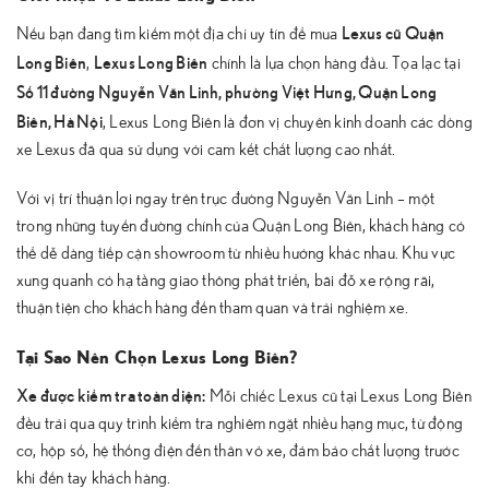
Lexus cũ Quận
Nếu bạn đang tìm kiếm một địa chỉ uy tín để mua
Long Biên
Lexus Long Biên
,
chính là lựa chọn hàng đầu. Tọa lạc tại
Số 11 đường Nguyễn Văn Linh, phường Việt Hưng, Quận Long
Biên, Hà Nội
, Lexus Long Biên là đơn vị chuyên kinh doanh các dòng
xe Lexus đã qua sử dụng với cam kết chất lượng cao nhất.
Với vị trí thuận lợi ngay trên trục đường Nguyễn Văn Linh – một
trong những tuyến đường chính của Quận Long Biên, khách hàng có
thể dễ dàng tiếp cận showroom từ nhiều hướng khác nhau. Khu vực
xung quanh có hạ tầng giao thông phát triển, bãi đỗ xe rộng rãi,
thuận tiện cho khách hàng đến tham quan và trải nghiệm xe.
Tại Sao Nên Chọn Lexus Long Biên?
Xe được kiểm tra toàn diện:
Mỗi chiếc Lexus cũ tại Lexus Long Biên
đều trải qua quy trình kiểm tra nghiêm ngặt nhiều hạng mục, từ động
cơ, hộp số, hệ thống điện đến thân vỏ xe, đảm bảo chất lượng trước
khi đến tay khách hàng.