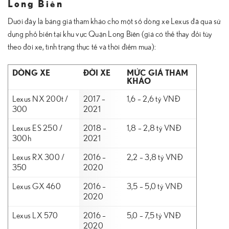
Long Biên
Dưới đây là bảng giá tham khảo cho một số dòng xe Lexus đã qua sử
dụng phổ biến tại khu vực Quận Long Biên (giá có thể thay đổi tùy
theo đời xe, tình trạng thực tế và thời điểm mua):
DÒNG XE
ĐỜI XE
MỨC GIÁ THAM
KHẢO
Lexus NX 200t /
2017 –
1,6 – 2,6 tỷ VNĐ
300
2021
Lexus ES 250 /
2018 –
1,8 – 2,8 tỷ VNĐ
300h
2021
Lexus RX 300 /
2016 –
2,2 – 3,8 tỷ VNĐ
350
2020
Lexus GX 460
2016 –
3,5 – 5,0 tỷ VNĐ
2020
Lexus LX 570
2016 –
5,0 – 7,5 tỷ VNĐ
2020