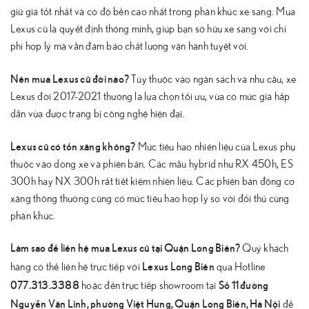
giữ giá tốt nhất và có độ bền cao nhất trong phân khúc xe sang. Mua
Lexus cũ là quyết định thông minh, giúp bạn sở hữu xe sang với chi
phí hợp lý mà vẫn đảm bảo chất lượng vận hành tuyệt vời.
Nên mua Lexus cũ đời nào?
Tùy thuộc vào ngân sách và nhu cầu, xe
Lexus đời 2017-2021 thường là lựa chọn tối ưu, vừa có mức giá hấp
dẫn vừa được trang bị công nghệ hiện đại.
Lexus cũ có tốn xăng không?
Mức tiêu hao nhiên liệu của Lexus phụ
thuộc vào dòng xe và phiên bản. Các mẫu hybrid như RX 450h, ES
300h hay NX 300h rất tiết kiệm nhiên liệu. Các phiên bản động cơ
xăng thông thường cũng có mức tiêu hao hợp lý so với đối thủ cùng
phân khúc.
Làm sao để liên hệ mua Lexus cũ tại Quận Long Biên?
Quý khách
Lexus Long Biên
hàng có thể liên hệ trực tiếp với
qua Hotline
077.313.3388
Số 11 đường
hoặc đến trực tiếp showroom tại
Nguyễn Văn Linh, phường Việt Hưng, Quận Long Biên, Hà Nội
để