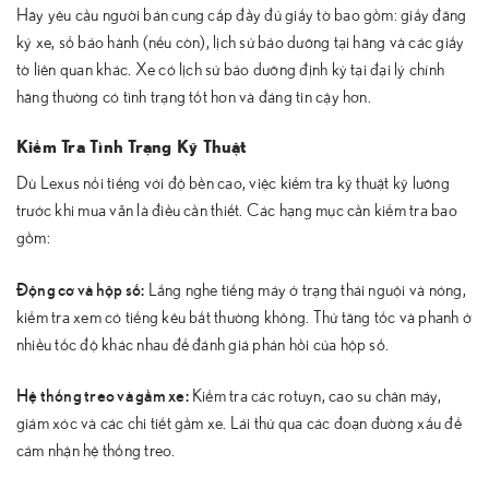
Hãy yêu cầu người bán cung cấp đầy đủ giấy tờ bao gồm: giấy đăng
ký xe, sổ bảo hành (nếu còn), lịch sử bảo dưỡng tại hãng và các giấy
tờ liên quan khác. Xe có lịch sử bảo dưỡng định kỳ tại đại lý chính
hãng thường có tình trạng tốt hơn và đáng tin cậy hơn.
Kiểm Tra Tình Trạng Kỹ Thuật
Dù Lexus nổi tiếng với độ bền cao, việc kiểm tra kỹ thuật kỹ lưỡng
trước khi mua vẫn là điều cần thiết. Các hạng mục cần kiểm tra bao
gồm:
Động cơ và hộp số:
Lắng nghe tiếng máy ở trạng thái nguội và nóng,
kiểm tra xem có tiếng kêu bất thường không. Thử tăng tốc và phanh ở
nhiều tốc độ khác nhau để đánh giá phản hồi của hộp số.
Hệ thống treo và gầm xe:
Kiểm tra các rotuyn, cao su chân máy,
giảm xóc và các chi tiết gầm xe. Lái thử qua các đoạn đường xấu để
cảm nhận hệ thống treo.