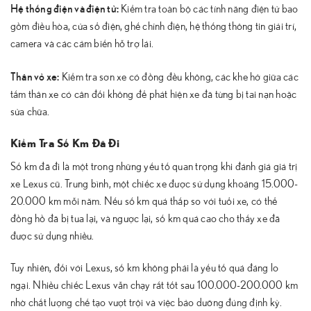
Hệ thống điện và điện tử:
Kiểm tra toàn bộ các tính năng điện tử bao
gồm điều hòa, cửa sổ điện, ghế chỉnh điện, hệ thống thông tin giải trí,
camera và các cảm biến hỗ trợ lái.
Thân vỏ xe:
Kiểm tra sơn xe có đồng đều không, các khe hở giữa các
tấm thân xe có cân đối không để phát hiện xe đã từng bị tai nạn hoặc
sửa chữa.
Kiểm Tra Số Km Đã Đi
Số km đã đi là một trong những yếu tố quan trọng khi đánh giá giá trị
xe Lexus cũ. Trung bình, một chiếc xe được sử dụng khoảng 15.000-
20.000 km mỗi năm. Nếu số km quá thấp so với tuổi xe, có thể
đồng hồ đã bị tua lại, và ngược lại, số km quá cao cho thấy xe đã
được sử dụng nhiều.
Tuy nhiên, đối với Lexus, số km không phải là yếu tố quá đáng lo
ngại. Nhiều chiếc Lexus vẫn chạy rất tốt sau 100.000-200.000 km
nhờ chất lượng chế tạo vượt trội và việc bảo dưỡng đúng định kỳ.