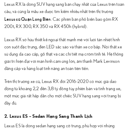
Lexus RX là dòng SUV hạng sang bán chạy nhất của Lexus trên toàn
cầu, và cũng là mẫu xe được tìm kiếm nhiều nhất trên thị trường
Lexus cũ Quận Long Biên
. Các phiên bản phổ biến bao gồm RX
200t, RX 300, RX 350 và RX 450h (hybrid).
Lexus RX sở hữu thiết kế ngoại thất mạnh mẽ với lưới tản nhiệt hình
con suốt đặc trưng, đèn LED sắc sảo và thân xe cơ bắp. Nội thất xe
sử dụng da cao cấp, gỗ thật và các chi tiết mạ crôm tinh tế. Hệ thống
giải trí hiện đại với màn hình cảm ứng lớn, âm thanh Mark Levinson
đẳng cấp và hàng loạt tính năng an toàn tiên tiến.
Trên thị trường xe cũ, Lexus RX đời 2016-2020 có mức giá dao
động từ khoảng 2,2 đến 3,8 tỷ đồng tùy phiên bản và tình trạng xe,
một mức giá rất hấp dẫn cho một chiếc SUV hạng sang với trang bị
đầy đủ.
2. Lexus ES – Sedan Hạng Sang Thanh Lịch
Lexus ES là dòng sedan hạng sang cỡ trung, phù hợp với những