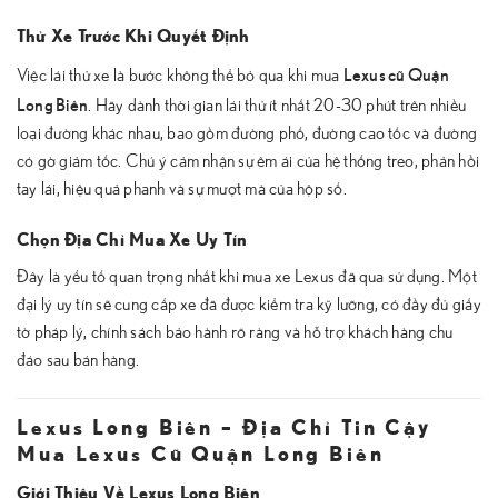
Thử Xe Trước Khi Quyết Định
Lexus cũ Quận
Việc lái thử xe là bước không thể bỏ qua khi mua
Long Biên
. Hãy dành thời gian lái thử ít nhất 20-30 phút trên nhiều
loại đường khác nhau, bao gồm đường phố, đường cao tốc và đường
có gờ giảm tốc. Chú ý cảm nhận sự êm ái của hệ thống treo, phản hồi
tay lái, hiệu quả phanh và sự mượt mà của hộp số.
Chọn Địa Chỉ Mua Xe Uy Tín
Đây là yếu tố quan trọng nhất khi mua xe Lexus đã qua sử dụng. Một
đại lý uy tín sẽ cung cấp xe đã được kiểm tra kỹ lưỡng, có đầy đủ giấy
tờ pháp lý, chính sách bảo hành rõ ràng và hỗ trợ khách hàng chu
đáo sau bán hàng.
Lexus Long Biên – Địa Chỉ Tin Cậy
Mua Lexus Cũ Quận Long Biên
Giới Thiệu Về Lexus Long Biên