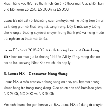
khách hàng yêu thích sự thanh lịch, êm ái và thoải mái. Các phiên bản
phổ biến gồm ES 250, ES 300h và ES 350.
Lexus ES nổi bật với khả năng cách âm tuyệt vời, hệ thống treo êm ái
và không gian nội thất rộng rãi, sang trọng. Đây là mẫu xe lý tưởng
cho những ai thường xuyên di chuyển trong thành phố và mong muốn
trải nghiệm sự thoải mái tối đa.
Lexus cũ Quận Long
Lexus ES cũ đời 2018-2021 trên thị trường
Biên
hiện có mức giá từ khoảng 1,8 đến 2,8 tỷ đồng, mang đến cơ
hội sở hữu xe sang Nhật Bản với chi phí hợp lý.
3. Lexus NX – Crossover Năng Động
Lexus NX là mẫu crossover hạng sang cỡ nhỏ, phù hợp với những
khách hàng trẻ trung, năng động. Các phiên bản phổ biến bao gồm
NX 200t, NX 300 và NX 300h.
Với kích thước nhỏ gọn hơn so với RX, Lexus NX dễ dàng di chuyển