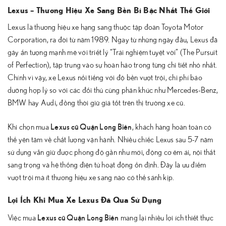
Lexus – Thương Hiệu Xe Sang Bền Bỉ Bậc Nhất Thế Giới
Lexus là thương hiệu xe hạng sang thuộc tập đoàn Toyota Motor
Corporation, ra đời từ năm 1989. Ngay từ những ngày đầu, Lexus đã
gây ấn tượng mạnh mẽ với triết lý “Trải nghiệm tuyệt vời” (The Pursuit
of Perfection), tập trung vào sự hoàn hảo trong từng chi tiết nhỏ nhất.
Chính vì vậy, xe Lexus nổi tiếng với độ bền vượt trội, chi phí bảo
dưỡng hợp lý so với các đối thủ cùng phân khúc như Mercedes-Benz,
BMW hay Audi, đồng thời giữ giá tốt trên thị trường xe cũ.
Lexus cũ Quận Long Biên
Khi chọn mua
, khách hàng hoàn toàn có
thể yên tâm về chất lượng vận hành. Nhiều chiếc Lexus sau 5-7 năm
sử dụng vẫn giữ được phong độ gần như mới, động cơ êm ái, nội thất
sang trọng và hệ thống điện tử hoạt động ổn định. Đây là ưu điểm
vượt trội mà ít thương hiệu xe sang nào có thể sánh kịp.
Lợi Ích Khi Mua Xe Lexus Đã Qua Sử Dụng
Lexus cũ Quận Long Biên
Việc mua
mang lại nhiều lợi ích thiết thực