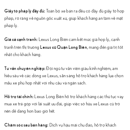
Giấy tờ pháp lý đầy đủ:
Toàn bộ xe bán ra đều có đầy đủ giấy tờ hợp
pháp, rõ ràng về nguồn gốc xuất xứ, giúp khách hàng an tâm về mặt
pháp lý.
Giá cả cạnh tranh:
Lexus Long Biên cam kết mức giá hợp lý, cạnh
Lexus cũ Quận Long Biên
tranh trên thị trường
, mang đến giá trị tốt
nhất cho khách hàng.
Tư vấn chuyên nghiệp:
Đội ngũ tư vấn viên giàu kinh nghiệm, am
hiểu sâu về các dòng xe Lexus, sẵn sàng hỗ trợ khách hàng lựa chọn
mẫu xe phù hợp nhất với nhu cầu và ngân sách.
Hỗ trợ tài chính:
Lexus Long Biên hỗ trợ khách hàng các thủ tục vay
mua xe trả góp với lãi suất ưu đãi, giúp việc sở hữu xe Lexus cũ trở
nên dễ dàng hơn bao giờ hết.
Chăm sóc sau bán hàng:
Dịch vụ hậu mãi chu đáo, hỗ trợ khách