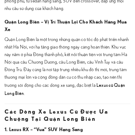
phong phú, từ sedan hạng sang, SUV đến crossover, đáp ứng mọi
nhu cầu sử dụng của khách hàng.
Quận Long Biên – Vị Trí Thuận Lợi Cho Khách Hàng Mua
Xe
Quận Long Biên là một trong những quận có tốc độ phát triển nhanh
nhất Hà Nội, với hạ tầng giao thông ngày càng hoàn thiện. Khu vực
này nằm ở phía Đông thành phố, kết nối thuận tiện với trung tâm Hà
Nội qua cầu Chương Dương, cầu Long Biên, cầu Vĩnh Tuy và cầu
Đông Trù. Đây cũng là nơi tập trung nhiều khu đô thị mới, trung tâm
thương mại lớn và cộng đồng dân cư có thu nhập cao, tạo nên thị
Lexus cũ Quận
trường sôi động cho các dòng xe sang, đặc biệt là
Long Biên
.
Các Dòng Xe Lexus Cũ Được Ưa
Chuộng Tại Quận Long Biên
1. Lexus RX – “Vua” SUV Hạng Sang