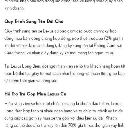
minh thu nhập như hợp đồng lao động, sao kê lương hoặc giấy phép
kinh doanh.
Quy Trình Sang Tên Đổi Chủ
Quy trình sang tên xe Lexus cũ bao gồm các bước chính: ký hợp
đồng mua bán, công chứng hợp đồng, nộp thuế trước bạ (2% giá trị
xe đối với xe đã qua sử dụng), đăng ký sang tên tại Phòng Cảnh sát
Giao thông, và nhận giấy đăng ký xe mới mang tên người mua.
Tại Lexus Long Biên, đội ngũ nhân viên sẽ hỗ trợ khách hàng hoàn tất
toàn bộ thủ tục giấy tờ một cách nhanh chóng và thuận tiện, giúp bạn
tiết kiệm thời gian và công sức.
Hỗ Trợ Trả Góp Mua Lexus Cũ
Hiểu rằng việc sở hữu một chiếc xe sang là khoản đầu tư lớn, Lexus
Long Biên hợp tác với nhiều ngân hàng và tổ chức tài chính uy tín để
cung cấp các gói vay mua xe trả góp với điều kiện ưu đãi. Khách
hàng có thể được hỗ trợ vay lên đến 70% giá trị xe, thời gian vay linh