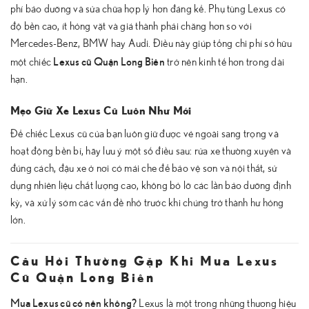
phí bảo dưỡng và sửa chữa hợp lý hơn đáng kể. Phụ tùng Lexus có
độ bền cao, ít hỏng vặt và giá thành phải chăng hơn so với
Mercedes-Benz, BMW hay Audi. Điều này giúp tổng chi phí sở hữu
Lexus cũ Quận Long Biên
một chiếc
trở nên kinh tế hơn trong dài
hạn.
Mẹo Giữ Xe Lexus Cũ Luôn Như Mới
Để chiếc Lexus cũ của bạn luôn giữ được vẻ ngoài sang trọng và
hoạt động bền bỉ, hãy lưu ý một số điều sau: rửa xe thường xuyên và
đúng cách, đậu xe ở nơi có mái che để bảo vệ sơn và nội thất, sử
dụng nhiên liệu chất lượng cao, không bỏ lỡ các lần bảo dưỡng định
kỳ, và xử lý sớm các vấn đề nhỏ trước khi chúng trở thành hư hỏng
lớn.
Câu Hỏi Thường Gặp Khi Mua Lexus
Cũ Quận Long Biên
Mua Lexus cũ có nên không?
Lexus là một trong những thương hiệu