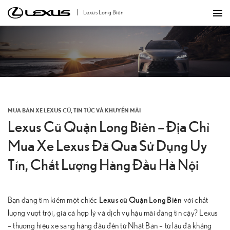
Bỏ
Lexus Long Biên
qua
nội
dung
MUA BÁN XE LEXUS CŨ
,
TIN TỨC VÀ KHUYẾN MÃI
Lexus Cũ Quận Long Biên – Địa Chỉ
Mua Xe Lexus Đã Qua Sử Dụng Uy
Tín, Chất Lượng Hàng Đầu Hà Nội
Lexus cũ Quận Long Biên
Bạn đang tìm kiếm một chiếc
với chất
lượng vượt trội, giá cả hợp lý và dịch vụ hậu mãi đáng tin cậy? Lexus
– thương hiệu xe sang hàng đầu đến từ Nhật Bản – từ lâu đã khẳng