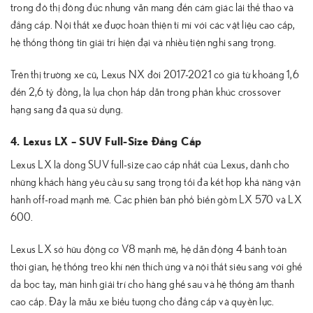
trong đô thị đông đúc nhưng vẫn mang đến cảm giác lái thể thao và
đẳng cấp. Nội thất xe được hoàn thiện tỉ mỉ với các vật liệu cao cấp,
hệ thống thông tin giải trí hiện đại và nhiều tiện nghi sang trọng.
Trên thị trường xe cũ, Lexus NX đời 2017-2021 có giá từ khoảng 1,6
đến 2,6 tỷ đồng, là lựa chọn hấp dẫn trong phân khúc crossover
hạng sang đã qua sử dụng.
4. Lexus LX – SUV Full-Size Đẳng Cấp
Lexus LX là dòng SUV full-size cao cấp nhất của Lexus, dành cho
những khách hàng yêu cầu sự sang trọng tối đa kết hợp khả năng vận
hành off-road mạnh mẽ. Các phiên bản phổ biến gồm LX 570 và LX
600.
Lexus LX sở hữu động cơ V8 mạnh mẽ, hệ dẫn động 4 bánh toàn
thời gian, hệ thống treo khí nén thích ứng và nội thất siêu sang với ghế
da bọc tay, màn hình giải trí cho hàng ghế sau và hệ thống âm thanh
cao cấp. Đây là mẫu xe biểu tượng cho đẳng cấp và quyền lực.