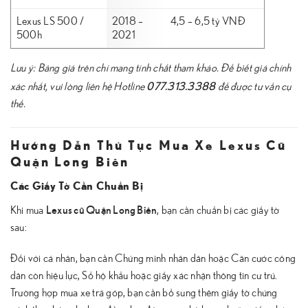
Lexus LS 500 /
2018 –
4,5 – 6,5 tỷ VNĐ
500h
2021
Lưu ý: Bảng giá trên chỉ mang tính chất tham khảo. Để biết giá chính
077.313.3388
xác nhất, vui lòng liên hệ Hotline
để được tư vấn cụ
thể.
Hướng Dẫn Thủ Tục Mua Xe Lexus Cũ
Quận Long Biên
Các Giấy Tờ Cần Chuẩn Bị
Lexus cũ Quận Long Biên
Khi mua
, bạn cần chuẩn bị các giấy tờ
sau:
Đối với cá nhân, bạn cần Chứng minh nhân dân hoặc Căn cước công
dân còn hiệu lực, Sổ hộ khẩu hoặc giấy xác nhận thông tin cư trú.
Trường hợp mua xe trả góp, bạn cần bổ sung thêm giấy tờ chứng