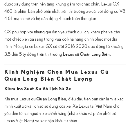
được xây dựng trên nền tảng khung gầm rời chắc chắn. Lexus GX
460 là phiên bản phổ biến nhất trên thị trường xe cũ, với động cơ V8
4.6L mạnh mẽ và hệ dẫn động 4 bánh toàn thời gian.
GX phù hợp với những gia đình yêu thích du lịch, khám phá và cần
một chiếc xe vừa sang trọng vừa có khả năng chinh phục mọi địa
hình. Mức giá xe Lexus GX cũ đời 2016-2020 dao động từ khoảng
Lexus cũ Quận Long Biên
3,5 đến 5 tỷ đồng trên thị trường
.
Kinh Nghiệm Chọn Mua Lexus Cũ
Quận Long Biên Chất Lượng
Kiểm Tra Xuất Xứ Và Lịch Sử Xe
Lexus cũ Quận Long Biên
Khi mua
, điều đầu tiên bạn cần làm là xác
minh xuất xứ và lịch sử sử dụng của xe. Xe Lexus tại Việt Nam chủ
yếu đến từ hai nguồn: xe chính hãng (nhập khẩu và phân phối bởi
Lexus Việt Nam) và xe nhập khẩu tư nhân.