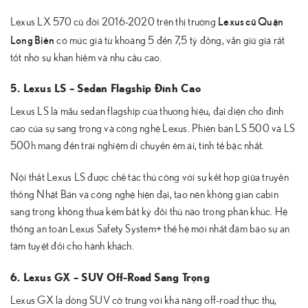
Lexus cũ Quận
Lexus LX 570 cũ đời 2016-2020 trên thị trường
Long Biên
có mức giá từ khoảng 5 đến 7,5 tỷ đồng, vẫn giữ giá rất
tốt nhờ sự khan hiếm và nhu cầu cao.
5. Lexus LS – Sedan Flagship Đỉnh Cao
Lexus LS là mẫu sedan flagship của thương hiệu, đại diện cho đỉnh
cao của sự sang trọng và công nghệ Lexus. Phiên bản LS 500 và LS
500h mang đến trải nghiệm di chuyển êm ái, tinh tế bậc nhất.
Nội thất Lexus LS được chế tác thủ công với sự kết hợp giữa truyền
thống Nhật Bản và công nghệ hiện đại, tạo nên không gian cabin
sang trọng không thua kém bất kỳ đối thủ nào trong phân khúc. Hệ
thống an toàn Lexus Safety System+ thế hệ mới nhất đảm bảo sự an
tâm tuyệt đối cho hành khách.
6. Lexus GX – SUV Off-Road Sang Trọng
Lexus GX là dòng SUV cỡ trung với khả năng off-road thực thụ,