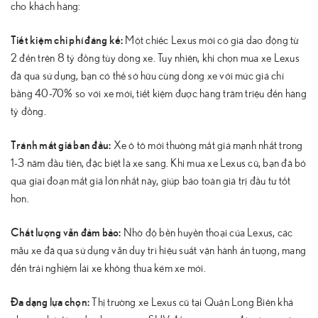
cho khách hàng:
Tiết kiệm chi phí đáng kể:
Một chiếc Lexus mới có giá dao động từ
2 đến trên 8 tỷ đồng tùy dòng xe. Tuy nhiên, khi chọn mua xe Lexus
đã qua sử dụng, bạn có thể sở hữu cùng dòng xe với mức giá chỉ
bằng 40-70% so với xe mới, tiết kiệm được hàng trăm triệu đến hàng
tỷ đồng.
Tránh mất giá ban đầu:
Xe ô tô mới thường mất giá mạnh nhất trong
1-3 năm đầu tiên, đặc biệt là xe sang. Khi mua xe Lexus cũ, bạn đã bỏ
qua giai đoạn mất giá lớn nhất này, giúp bảo toàn giá trị đầu tư tốt
hơn.
Chất lượng vẫn đảm bảo:
Nhờ độ bền huyền thoại của Lexus, các
mẫu xe đã qua sử dụng vẫn duy trì hiệu suất vận hành ấn tượng, mang
đến trải nghiệm lái xe không thua kém xe mới.
Đa dạng lựa chọn:
Thị trường xe Lexus cũ tại Quận Long Biên khá