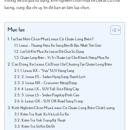
trường xe đã qua sử dụng, kinh nghiệm chọn mua xe Lexus cũ chất
lượng, cùng địa chỉ uy tín để bạn an tâm lựa chọn.
Mục lục
Tại Sao Nên Chọn Mua Lexus Cũ Quận Long Biên?
Lexus – Thương Hiệu Xe Sang Bền Bỉ Bậc Nhất Thế Giới
Lợi Ích Khi Mua Xe Lexus Đã Qua Sử Dụng
Quận Long Biên – Vị Trí Thuận Lợi Cho Khách Hàng Mua Xe
Các Dòng Xe Lexus Cũ Được Ưa Chuộng Tại Quận Long Biên
1. Lexus RX – “Vua” SUV Hạng Sang
2. Lexus ES – Sedan Hạng Sang Thanh Lịch
3. Lexus NX – Crossover Năng Động
4. Lexus LX – SUV Full-Size Đẳng Cấp
5. Lexus LS – Sedan Flagship Đỉnh Cao
6. Lexus GX – SUV Off-Road Sang Trọng
Kinh Nghiệm Chọn Mua Lexus Cũ Quận Long Biên Chất Lượng
Kiểm Tra Xuất Xứ Và Lịch Sử Xe
Kiểm Tra Tình Trạng Kỹ Thuật
Kiểm Tra Số Km Đã Đi