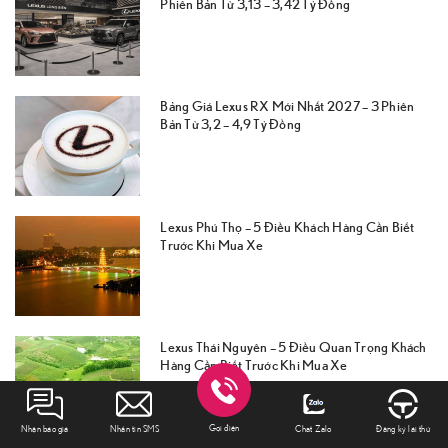
Phiên Bản Từ 3,13 – 3,42 Tỷ Đồng
Bảng Giá Lexus RX Mới Nhất 2027 – 3 Phiên
Bản Từ 3,2 – 4,9 Tỷ Đồng
Lexus Phú Thọ – 5 Điều Khách Hàng Cần Biết
Trước Khi Mua Xe
Lexus Thái Nguyên – 5 Điều Quan Trọng Khách
Hàng Cần Biết Trước Khi Mua Xe
Gọi điện
Nhận báo giá
Nhắn tin SMS
Chat Zalo
Đăng ký lái thử