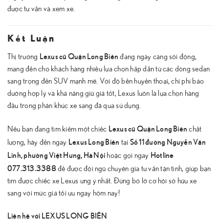
được tư vấn và xem xe.
Kết Luận
Lexus cũ Quận Long Biên
Thị trường
đang ngày càng sôi động,
mang đến cho khách hàng nhiều lựa chọn hấp dẫn từ các dòng sedan
sang trọng đến SUV mạnh mẽ. Với độ bền huyền thoại, chi phí bảo
dưỡng hợp lý và khả năng giữ giá tốt, Lexus luôn là lựa chọn hàng
đầu trong phân khúc xe sang đã qua sử dụng.
Lexus cũ Quận Long Biên
Nếu bạn đang tìm kiếm một chiếc
chất
Lexus Long Biên
Số 11 đường Nguyễn Văn
lượng, hãy đến ngay
tại
Linh, phường Việt Hưng, Hà Nội
Hotline
hoặc gọi ngay
077.313.3388
để được đội ngũ chuyên gia tư vấn tận tình, giúp bạn
tìm được chiếc xe Lexus ưng ý nhất. Đừng bỏ lỡ cơ hội sở hữu xe
sang với mức giá tối ưu ngay hôm nay!
Liên hệ với LEXUS LONG BIÊN