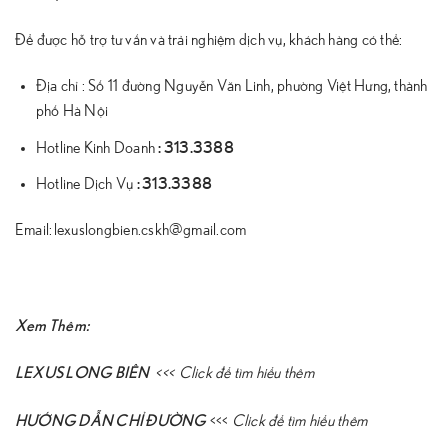
Để được hỗ trợ tư vấn và trải nghiệm dịch vụ, khách hàng có thể:
Địa chỉ : Số 11 đường Nguyễn Văn Linh, phường Việt Hưng, thành
phố Hà Nội
:
313.3388
Hotline Kinh Doanh
:
313.3388
Hotline Dịch Vụ
Email: lexuslongbien.cskh@gmail.com
Xem Thêm:
LEXUS LONG BIÊN
<<<
Click để tìm hiểu thêm
HƯỚNG DẪN CHỈ ĐƯỜNG
<<<
Click để tìm hiểu thêm