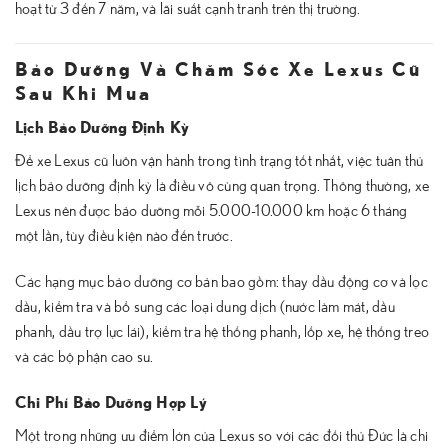
hoạt từ 3 đến 7 năm, và lãi suất cạnh tranh trên thị trường.
Bảo Dưỡng Và Chăm Sóc Xe Lexus Cũ
Sau Khi Mua
Lịch Bảo Dưỡng Định Kỳ
Để xe Lexus cũ luôn vận hành trong tình trạng tốt nhất, việc tuân thủ
lịch bảo dưỡng định kỳ là điều vô cùng quan trọng. Thông thường, xe
Lexus nên được bảo dưỡng mỗi 5.000-10.000 km hoặc 6 tháng
một lần, tùy điều kiện nào đến trước.
Các hạng mục bảo dưỡng cơ bản bao gồm: thay dầu động cơ và lọc
dầu, kiểm tra và bổ sung các loại dung dịch (nước làm mát, dầu
phanh, dầu trợ lực lái), kiểm tra hệ thống phanh, lốp xe, hệ thống treo
và các bộ phận cao su.
Chi Phí Bảo Dưỡng Hợp Lý
Một trong những ưu điểm lớn của Lexus so với các đối thủ Đức là chi