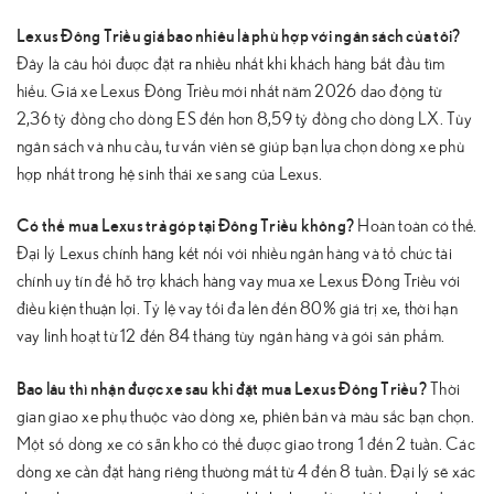
Lexus Đông Triều giá bao nhiêu là phù hợp với ngân sách của tôi?
Đây là câu hỏi được đặt ra nhiều nhất khi khách hàng bắt đầu tìm
hiểu. Giá xe Lexus Đông Triều mới nhất năm 2026 dao động từ
2,36 tỷ đồng cho dòng ES đến hơn 8,59 tỷ đồng cho dòng LX. Tùy
ngân sách và nhu cầu, tư vấn viên sẽ giúp bạn lựa chọn dòng xe phù
hợp nhất trong hệ sinh thái xe sang của Lexus.
Có thể mua Lexus trả góp tại Đông Triều không?
Hoàn toàn có thể.
Đại lý Lexus chính hãng kết nối với nhiều ngân hàng và tổ chức tài
chính uy tín để hỗ trợ khách hàng vay mua xe Lexus Đông Triều với
điều kiện thuận lợi. Tỷ lệ vay tối đa lên đến 80% giá trị xe, thời hạn
vay linh hoạt từ 12 đến 84 tháng tùy ngân hàng và gói sản phẩm.
Bao lâu thì nhận được xe sau khi đặt mua Lexus Đông Triều?
Thời
gian giao xe phụ thuộc vào dòng xe, phiên bản và màu sắc bạn chọn.
Một số dòng xe có sẵn kho có thể được giao trong 1 đến 2 tuần. Các
dòng xe cần đặt hàng riêng thường mất từ 4 đến 8 tuần. Đại lý sẽ xác