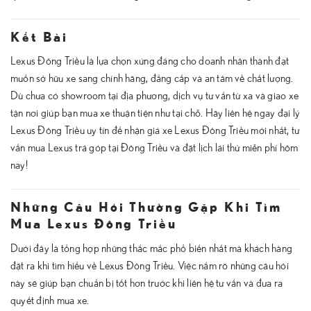
Kết Bài
Lexus Đông Triều là lựa chọn xứng đáng cho doanh nhân thành đạt
muốn sở hữu xe sang chính hãng, đẳng cấp và an tâm về chất lượng.
Dù chưa có showroom tại địa phương, dịch vụ tư vấn từ xa và giao xe
tận nơi giúp bạn mua xe thuận tiện như tại chỗ. Hãy liên hệ ngay đại lý
Lexus Đông Triều uy tín để nhận giá xe Lexus Đông Triều mới nhất, tư
vấn mua Lexus trả góp tại Đông Triều và đặt lịch lái thử miễn phí hôm
nay!
Những Câu Hỏi Thường Gặp Khi Tìm
Mua Lexus Đông Triều
Dưới đây là tổng hợp những thắc mắc phổ biến nhất mà khách hàng
đặt ra khi tìm hiểu về Lexus Đông Triều. Việc nắm rõ những câu hỏi
này sẽ giúp bạn chuẩn bị tốt hơn trước khi liên hệ tư vấn và đưa ra
quyết định mua xe.