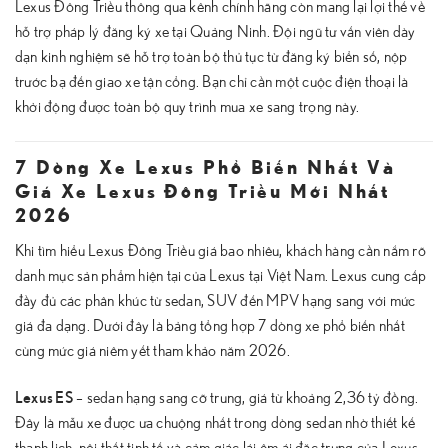
Lexus Đông Triều thông qua kênh chính hãng còn mang lại lợi thế về
hỗ trợ pháp lý đăng ký xe tại Quảng Ninh. Đội ngũ tư vấn viên dày
dạn kinh nghiệm sẽ hỗ trợ toàn bộ thủ tục từ đăng ký biển số, nộp
trước bạ đến giao xe tận cổng. Bạn chỉ cần một cuộc điện thoại là
khởi động được toàn bộ quy trình mua xe sang trọng này.
7 Dòng Xe Lexus Phổ Biến Nhất Và
Giá Xe Lexus Đông Triều Mới Nhất
2026
Khi tìm hiểu Lexus Đông Triều giá bao nhiêu, khách hàng cần nắm rõ
danh mục sản phẩm hiện tại của Lexus tại Việt Nam. Lexus cung cấp
đầy đủ các phân khúc từ sedan, SUV đến MPV hạng sang với mức
giá đa dạng. Dưới đây là bảng tổng hợp 7 dòng xe phổ biến nhất
cùng mức giá niêm yết tham khảo năm 2026.
Lexus ES
– sedan hạng sang cỡ trung, giá từ khoảng 2,36 tỷ đồng.
Đây là mẫu xe được ưa chuộng nhất trong dòng sedan nhờ thiết kế