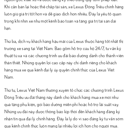
Khi cần bán lại hoặc thế chấp tài sản, xe Lexus Đông Triều chính hãng
luôn giữ giá trị tốt hơn và dễ giao dịch hơn nhiều. Đây là yếu tố quan
trọng khi nhìn xe như một kênh bảo toàn và tăng giá trị tài sản dài
hạn.
Thứ ba, dịch vụ khách hàng hậu mãi của Lexus thuộc hàng tốt nhất thị
trường xe sang tại Việt Nam. Bao gồm hỗ trợ cứu hộ 24/7, tư vấn kỹ
thuật từ xa và các chương trình ưu đãi bảo dưỡng dành cho thành viên
thân thiết. Những quyền lợi cao cấp này chỉ dành riêng cho khách
hàng mua xe qua kênh đại lý ủy quyền chính thức của Lexus Việt
Nam.
Thứ tư, Lexus Việt Nam thường xuyên tổ chức các chương trình Lexus
Đông Triều ưu đãi tháng này dành cho khách hàng mua xe mới như
quà tặng phụ kiện, gói bảo dưỡng miễn phí hoặc hỗ trợ lãi suất vay.
Những ưu đãi này được thông báo kịp thời đến khách hàng đăng ký
nhận tin qua đại lý chính hãng. Đây là lý do vì sao đăng ký tư vấn sớm
qua kênh chính thức luôn mang lại nhiều lợi ích hơn cho người mua.