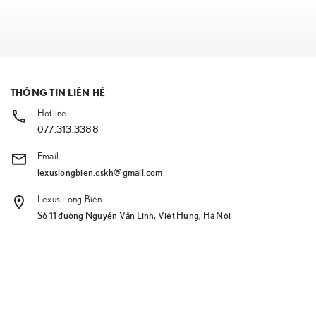
THÔNG TIN LIÊN HỆ
Hotline
077.313.3388
Email
lexuslongbien.cskh@gmail.com
Lexus Long Biên
Số 11 đường Nguyễn Văn Linh, Việt Hưng, Hà Nội