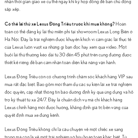
nhận thời gian giao xe cụ thể ngay khi ký hợp đồng để bạn chủ động
sắp xếp.
Có thể lái thử xe Lexus Đông Triều trước khi mua không?
Hoàn
toàn có thể đăng ký lái thử miễn phí tại showroom Lexus Long Biên ở
Hà Nội. Đây là trải nghiệm được khuyến khích vì cảm giác lái thực tế
của Lexus luôn vượt xa những gì bạn đọc hay xem qua video. Một
buổi lái thử thường kéo dài từ 30 đến 45 phút trên cung đường được
thiết kế riêng để bạn cảm nhận toàn diện khả năng vận hành.
Lexus Đông Triều còn có chương trình chăm sóc khách hàng VIP sau
mua rất đặc biệt. Bao gồm mời tham dự các sự kiện lái xe trải nghiệm
độc quyền, cập nhật thông tin bảo dưỡng định kỳ qua ứng dụng và hỗ
trợ kỹ thuật từ xa 24/7. Đây là chuẩn dịch vụ mà chỉ khách hàng
Lexus chính hãng mới được hưởng, khẳng định giá trị bền vững của
quyết định mua xe đúng kênh.
Lexus Đông Triều không chỉ là câu chuyện về một chiếc xe sang
trọng mà còn là về một trải nghiệm sở hữu hoàn toàn khác biệt. Từ