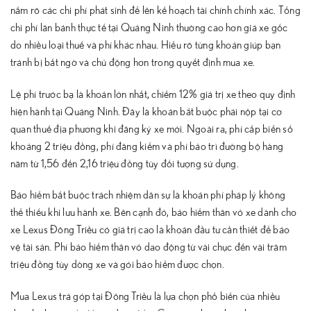
nắm rõ các chi phí phát sinh để lên kế hoạch tài chính chính xác. Tổng
chi phí lăn bánh thực tế tại Quảng Ninh thường cao hơn giá xe gốc
do nhiều loại thuế và phí khác nhau. Hiểu rõ từng khoản giúp bạn
tránh bị bất ngờ và chủ động hơn trong quyết định mua xe.
Lệ phí trước bạ là khoản lớn nhất, chiếm 12% giá trị xe theo quy định
hiện hành tại Quảng Ninh. Đây là khoản bắt buộc phải nộp tại cơ
quan thuế địa phương khi đăng ký xe mới. Ngoài ra, phí cấp biển số
khoảng 2 triệu đồng, phí đăng kiểm và phí bảo trì đường bộ hàng
năm từ 1,56 đến 2,16 triệu đồng tùy đối tượng sử dụng.
Bảo hiểm bắt buộc trách nhiệm dân sự là khoản phí pháp lý không
thể thiếu khi lưu hành xe. Bên cạnh đó, bảo hiểm thân vỏ xe dành cho
xe Lexus Đông Triều có giá trị cao là khoản đầu tư cần thiết để bảo
vệ tài sản. Phí bảo hiểm thân vỏ dao động từ vài chục đến vài trăm
triệu đồng tùy dòng xe và gói bảo hiểm được chọn.
Mua Lexus trả góp tại Đông Triều là lựa chọn phổ biến của nhiều