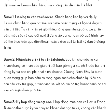
đặt mua xe Lexus chính hãng mà không cần đến tận Hà Nội.
Bước 1: Liên hệ tư vấn và chọn xe.
Khách hàng liên hệ với đại lý
Lexus chính hãng qua hotline, website hoặc mạng xã hội để được tư
vấn chi tiết. Tư vấn viên sẽ giới thiệu tổng quan từng dòng xe, phiên
bản, màu sắc và các gói ưu đãi đang áp dụng. Toàn bộ quá trình này
có thể thực hiện qua điện thoại hoặc video call tại bất kỳ đâu ở Đông
Triều.
Bước 2: Nhận báo giá và tư vấn tài chính.
Sau khi chọn dòng xe,
khách hàng sẽ nhận báo giá chi tiết bao gồm giá xe, phí trước bạ, phí
đăng ký và các chi phí phát sinh khác tại Quảng Ninh. Đây là bước
quan trọng giúp bạn nắm rõ tổng ngân sách cần chuẩn bị. Nếu có
nhu cầu vay trả góp, tư vấn viên sẽ kết nối và hỗ trợ hoàn thành hồ sơ
vay với ngân hàng đối tác.
Bước 3: Ký hợp đồng và đặt cọc.
Hợp đồng mua bán xe Lexus Đông
Triều có thể được ký và chuyển khoản đặt cọc từ xa, không cần khách