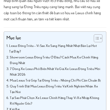
nhập bình quân đầu người vượt 163 triệu đồng, nhu cầu sở hữu xe
hạng sang tại Đông Triều ngày càng tăng mạnh. Bài viết này cung
cấp toàn bộ thông tin cần thiết để bạn sở hữu xe Lexus chính hãng
một cách thuận tiện, an tâm và tiết kiệm nhất.
Mục lục
Lexus Đông Triều – Vì Sao Xe Sang Hạng Nhất Nhật Bản Lại Hot
Tại Đây?
Showroom Lexus Đông Triều Ở Đâu? Cách Mua Xe Chính Hãng
Đúng Nhất
7 Dòng Xe Lexus Phổ Biến Nhất Và Giá Xe Lexus Đông Triều Mới
Nhất 2026
Mua Lexus Trả Góp Tại Đông Triều – Những Chi Phí Cần Chuẩn Bị
Quy Trình Đặt Mua Lexus Đông Triều Và Kinh Nghiệm Nhận Xe
Tận Nơi
Tại Sao Phải Chọn Xe Lexus Chính Hãng Thay Vì Xe Nhập Không
Rõ Nguồn Gốc?
Kết Bài