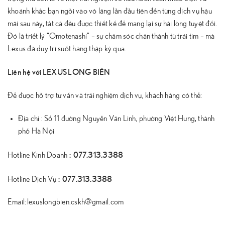
khoảnh khắc bạn ngồi vào vô lăng lần đầu tiên đến từng dịch vụ hậu
mãi sau này, tất cả đều được thiết kế để mang lại sự hài lòng tuyệt đối.
Đó là triết lý “Omotenashi” – sự chăm sóc chân thành từ trái tim – mà
Lexus đã duy trì suốt hàng thập kỷ qua.
Liên hệ với LEXUS LONG BIÊN
Để được hỗ trợ tư vấn và trải nghiệm dịch vụ, khách hàng có thể:
Địa chỉ : Số 11 đường Nguyễn Văn Linh, phường Việt Hưng, thành
phố
Hà Nội
:
077.313.3388
Hotline Kinh Doanh
:
077.313.3388
Hotline Dịch Vụ
Email: lexuslongbien.cskh@gmail.com