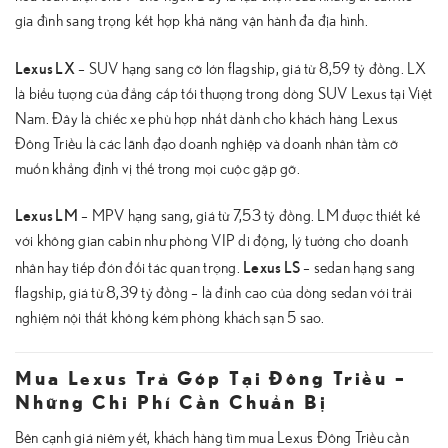
gia đình sang trọng kết hợp khả năng vận hành đa địa hình.
Lexus LX
– SUV hạng sang cỡ lớn flagship, giá từ 8,59 tỷ đồng. LX
là biểu tượng của đẳng cấp tối thượng trong dòng SUV Lexus tại Việt
Nam. Đây là chiếc xe phù hợp nhất dành cho khách hàng Lexus
Đông Triều là các lãnh đạo doanh nghiệp và doanh nhân tầm cỡ
muốn khẳng định vị thế trong mọi cuộc gặp gỡ.
Lexus LM
– MPV hạng sang, giá từ 7,53 tỷ đồng. LM được thiết kế
với không gian cabin như phòng VIP di động, lý tưởng cho doanh
Lexus LS
nhân hay tiếp đón đối tác quan trọng.
– sedan hạng sang
flagship, giá từ 8,39 tỷ đồng – là đỉnh cao của dòng sedan với trải
nghiệm nội thất không kém phòng khách sạn 5 sao.
Mua Lexus Trả Góp Tại Đông Triều –
Những Chi Phí Cần Chuẩn Bị
Bên cạnh giá niêm yết, khách hàng tìm mua Lexus Đông Triều cần