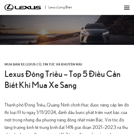
Bỏ
Lexus Long Biên
qua
nội
dung
MUA BÁN XE LEXUS CŨ
,
TIN TỨC VÀ KHUYẾN MÃI
Lexus Đông Triều – Top 5 Điều Cần
Biết Khi Mua Xe Sang
Thành phố Đông Triều, Quảng Ninh chính thức được nâng cấp lên đô
thị loại III từ ngày 1/11/2024, đánh dấu bước phát triển vượt bậc của
một trong những địa phương năng động nhất miền Bắc. Với tốc độ
tăng trưởng kinh tế trung bình đạt 14% giai đoạn 2021–2023 và thu