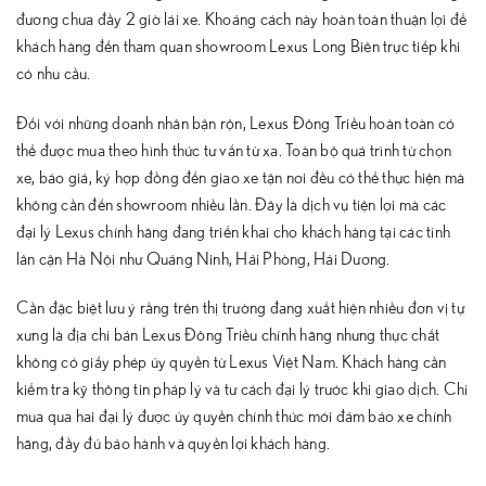
đương chưa đầy 2 giờ lái xe. Khoảng cách này hoàn toàn thuận lợi để
khách hàng đến tham quan showroom Lexus Long Biên trực tiếp khi
có nhu cầu.
Đối với những doanh nhân bận rộn, Lexus Đông Triều hoàn toàn có
thể được mua theo hình thức tư vấn từ xa. Toàn bộ quá trình từ chọn
xe, báo giá, ký hợp đồng đến giao xe tận nơi đều có thể thực hiện mà
không cần đến showroom nhiều lần. Đây là dịch vụ tiện lợi mà các
đại lý Lexus chính hãng đang triển khai cho khách hàng tại các tỉnh
lân cận Hà Nội như Quảng Ninh, Hải Phòng, Hải Dương.
Cần đặc biệt lưu ý rằng trên thị trường đang xuất hiện nhiều đơn vị tự
xưng là địa chỉ bán Lexus Đông Triều chính hãng nhưng thực chất
không có giấy phép ủy quyền từ Lexus Việt Nam. Khách hàng cần
kiểm tra kỹ thông tin pháp lý và tư cách đại lý trước khi giao dịch. Chỉ
mua qua hai đại lý được ủy quyền chính thức mới đảm bảo xe chính
hãng, đầy đủ bảo hành và quyền lợi khách hàng.