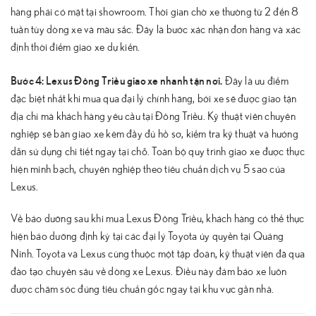
hàng phải có mặt tại showroom. Thời gian chờ xe thường từ 2 đến 8
tuần tùy dòng xe và màu sắc. Đây là bước xác nhận đơn hàng và xác
định thời điểm giao xe dự kiến.
Bước 4: Lexus Đông Triều giao xe nhanh tận nơi.
Đây là ưu điểm
đặc biệt nhất khi mua qua đại lý chính hãng, bởi xe sẽ được giao tận
địa chỉ mà khách hàng yêu cầu tại Đông Triều. Kỹ thuật viên chuyên
nghiệp sẽ bàn giao xe kèm đầy đủ hồ sơ, kiểm tra kỹ thuật và hướng
dẫn sử dụng chi tiết ngay tại chỗ. Toàn bộ quy trình giao xe được thực
hiện minh bạch, chuyên nghiệp theo tiêu chuẩn dịch vụ 5 sao của
Lexus.
Về bảo dưỡng sau khi mua Lexus Đông Triều, khách hàng có thể thực
hiện bảo dưỡng định kỳ tại các đại lý Toyota ủy quyền tại Quảng
Ninh. Toyota và Lexus cùng thuộc một tập đoàn, kỹ thuật viên đã qua
đào tạo chuyên sâu về dòng xe Lexus. Điều này đảm bảo xe luôn
được chăm sóc đúng tiêu chuẩn gốc ngay tại khu vực gần nhà.