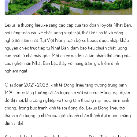
Lexus là thương hiệu xe sang cao cấp của tập đoàn Toyota Nhật Bản,
nổi tiếng toàn cầu về chất lượng vượt trội, thiết kế tinh tế và công
nghệ tiên tiến nhất. Tại Việt Nam, toàn bộ xe Lexus được nhập khẩu
nguyên chiếc trực tiếp từ Nhật Bản, đảm bảo tiêu chuẩn chất lượng
cao nhất từ nhà máy gốc. Mỗi chiếc xe đều là tác phẩm thủ công của
các nghệ nhân Nhật Bản bậc thầy với hàng trăm giờ kiểm định
nghiêm ngặt.
Giai đoạn 2021–2023, kinh tế Đông Triều tăng trưởng trung bình
14% – mức tăng trưởng rất ấn tượng so với cả nước. Hàng loạt dự án
đô thị mới, khu công nghiệp và trung tâm thương mại mọc lên nhanh
chóng. Trong bức tranh kinh tế sôi động đó, Lexus Đông Triều trở
thành biểu tượng tự nhiên của giới doanh nhân thành đạt muốn khẳng
định vị thế.