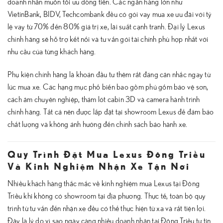
doanh nhân muốn tối ưu dòng tiền. Các ngân hàng lớn như
VietinBank, BIDV, Techcombank đều có gói vay mua xe ưu đãi với tỷ
lệ vay từ 70% đến 80% giá trị xe, lãi suất cạnh tranh. Đại lý Lexus
chính hãng sẽ hỗ trợ kết nối và tư vấn gói tài chính phù hợp nhất với
nhu cầu của từng khách hàng.
Phụ kiện chính hãng là khoản đầu tư thêm rất đáng cân nhắc ngay từ
lúc mua xe. Các hạng mục phổ biến bao gồm phủ gốm bảo vệ sơn,
cách âm chuyên nghiệp, thảm lót cabin 3D và camera hành trình
chính hãng. Tất cả nên được lắp đặt tại showroom Lexus để đảm bảo
chất lượng và không ảnh hưởng đến chính sách bảo hành xe.
Quy Trình Đặt Mua Lexus Đông Triều
Và Kinh Nghiệm Nhận Xe Tận Nơi
Nhiều khách hàng thắc mắc về kinh nghiệm mua Lexus tại Đông
Triều khi không có showroom tại địa phương. Thực tế, toàn bộ quy
trình từ tư vấn đến nhận xe đều có thể thực hiện từ xa và rất tiện lợi.
Đây là lý do vì sao ngày càng nhiều doanh nhân tại Đông Triều tự tin