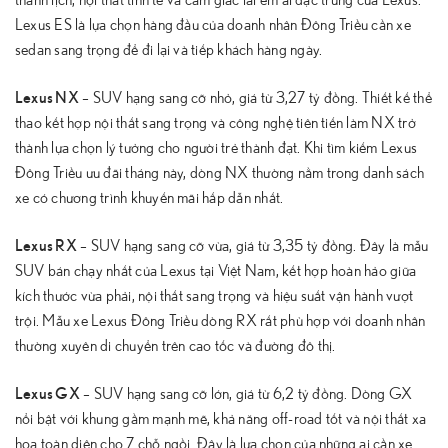
thanh lịch, nội thất tinh tế và cảm giác lái êm ái đặc trưng của Lexus.
Lexus ES là lựa chọn hàng đầu của doanh nhân Đông Triều cần xe
sedan sang trọng để đi lại và tiếp khách hàng ngày.
Lexus NX
– SUV hạng sang cỡ nhỏ, giá từ 3,27 tỷ đồng. Thiết kế thể
thao kết hợp nội thất sang trọng và công nghệ tiên tiến làm NX trở
thành lựa chọn lý tưởng cho người trẻ thành đạt. Khi tìm kiếm Lexus
Đông Triều ưu đãi tháng này, dòng NX thường nằm trong danh sách
xe có chương trình khuyến mãi hấp dẫn nhất.
Lexus RX
– SUV hạng sang cỡ vừa, giá từ 3,35 tỷ đồng. Đây là mẫu
SUV bán chạy nhất của Lexus tại Việt Nam, kết hợp hoàn hảo giữa
kích thước vừa phải, nội thất sang trọng và hiệu suất vận hành vượt
trội. Mẫu xe Lexus Đông Triều dòng RX rất phù hợp với doanh nhân
thường xuyên di chuyển trên cao tốc và đường đô thị.
Lexus GX
– SUV hạng sang cỡ lớn, giá từ 6,2 tỷ đồng. Dòng GX
nổi bật với khung gầm mạnh mẽ, khả năng off-road tốt và nội thất xa
hoa toàn diện cho 7 chỗ ngồi. Đây là lựa chọn của những ai cần xe