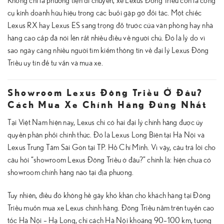
Không chỉ là phương tiện di chuyển, xe Lexus Đông Triều còn là công
cụ kinh doanh hữu hiệu trong các buổi gặp gỡ đối tác. Một chiếc
Lexus RX hay Lexus ES sang trọng đỗ trước cửa văn phòng hay nhà
hàng cao cấp đã nói lên rất nhiều điều về người chủ. Đó là lý do vì
sao ngày càng nhiều người tìm kiếm thông tin về đại lý Lexus Đông
Triều uy tín để tư vấn và mua xe.
Showroom Lexus Đông Triều Ở Đâu?
Cách Mua Xe Chính Hãng Đúng Nhất
Tại Việt Nam hiện nay, Lexus chỉ có hai đại lý chính hãng được ủy
quyền phân phối chính thức. Đó là Lexus Long Biên tại Hà Nội và
Lexus Trung Tâm Sài Gòn tại TP. Hồ Chí Minh. Vì vậy, câu trả lời cho
câu hỏi “showroom Lexus Đông Triều ở đâu?” chính là: hiện chưa có
showroom chính hãng nào tại địa phương.
Tuy nhiên, điều đó không hề gây khó khăn cho khách hàng tại Đông
Triều muốn mua xe Lexus chính hãng. Đông Triều nằm trên tuyến cao
tốc Hà Nội – Hạ Long, chỉ cách Hà Nội khoảng 90–100 km, tương