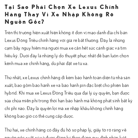
Tại Sao Phải Chọn Xe Lexus Chính
Hãng Thay Vì Xe Nhập Không Rõ
Nguồn Gốc?
Trên thị trường hiện xuất hiện không ít đơn vị mạo danh địa chỉ bán
Lexus Đông Triều chính hãng với giá rẻ bất thường. Đây là những
cạm bẫy nguy hiểm mà người mua xe cần hết sức cảnh giác và tìm
hiểu kỹ. Dưới đây là những lý do thuyết phục nhất để bạn luôn chọn
kênh mua xe chính hãng, dù phải đặt xe từ xa.
Thứ nhất, xe Lexus chính hãng đi kèm bảo hành toàn diện từ nhà sản
xuất, bao gồm bảo hành xe và bảo hành pin đặc biệt cho phiên bản
hybrid. Khi mua xe Lexus Đông Triều qua đại lý ủy quyền, bạn được
sửa chữa miễn phí trong thời hạn bảo hành mà không phát sinh bất kỳ
chi phí nào. Đây là quyền lợi mà xe nhập khẩu không chính hãng
không bao giờ có thể cung cấp được.
Thứ hai, xe chính hãng có đầy đủ hồ sơ pháp lý, giấy tờ rõ ràng về
nguồn gốc xuất xứ và được đăng ký theo đúng quy định pháp luật.