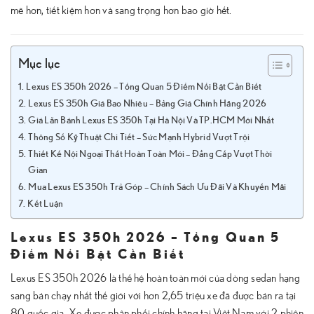
mẽ hơn, tiết kiệm hơn và sang trọng hơn bao giờ hết.
Mục lục
Lexus ES 350h 2026 – Tổng Quan 5 Điểm Nổi Bật Cần Biết
Lexus ES 350h Giá Bao Nhiêu – Bảng Giá Chính Hãng 2026
Giá Lăn Bánh Lexus ES 350h Tại Hà Nội Và TP.HCM Mới Nhất
Thông Số Kỹ Thuật Chi Tiết – Sức Mạnh Hybrid Vượt Trội
Thiết Kế Nội Ngoại Thất Hoàn Toàn Mới – Đẳng Cấp Vượt Thời
Gian
Mua Lexus ES 350h Trả Góp – Chính Sách Ưu Đãi Và Khuyến Mãi
Kết Luận
Lexus ES 350h 2026 – Tổng Quan 5
Điểm Nổi Bật Cần Biết
Lexus ES 350h 2026 là thế hệ hoàn toàn mới của dòng sedan hạng
sang bán chạy nhất thế giới với hơn 2,65 triệu xe đã được bán ra tại
80 quốc gia. Xe được phân phối chính hãng tại Việt Nam với 2 phiên