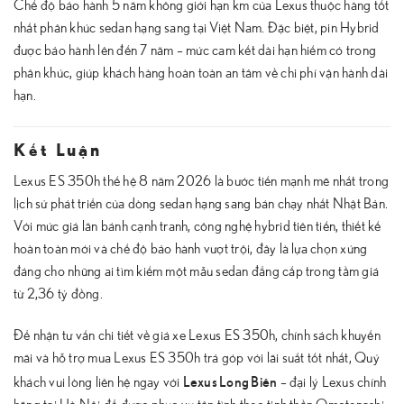
Chế độ bảo hành 5 năm không giới hạn km của Lexus thuộc hàng tốt
nhất phân khúc sedan hạng sang tại Việt Nam. Đặc biệt, pin Hybrid
được bảo hành lên đến 7 năm – mức cam kết dài hạn hiếm có trong
phân khúc, giúp khách hàng hoàn toàn an tâm về chi phí vận hành dài
hạn.
Kết Luận
Lexus ES 350h thế hệ 8 năm 2026 là bước tiến mạnh mẽ nhất trong
lịch sử phát triển của dòng sedan hạng sang bán chạy nhất Nhật Bản.
Với mức giá lăn bánh cạnh tranh, công nghệ hybrid tiên tiến, thiết kế
hoàn toàn mới và chế độ bảo hành vượt trội, đây là lựa chọn xứng
đáng cho những ai tìm kiếm một mẫu sedan đẳng cấp trong tầm giá
từ 2,36 tỷ đồng.
Để nhận tư vấn chi tiết về giá xe Lexus ES 350h, chính sách khuyến
mãi và hỗ trợ mua Lexus ES 350h trả góp với lãi suất tốt nhất, Quý
Lexus Long Biên
khách vui lòng liên hệ ngay với
– đại lý Lexus chính