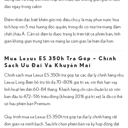
đáo ngay trong cabin.
Điểm nhấn đặc biệt khiến giới mộ điệu chú ý là máy phun nước hoa
tích hợp với 5 mùi hương độc quyền, trong đó có mùi tre mang đậm
chất châu Á. Cần số điện tử được trang bị trên tất cả phiên bản, tinh
giản không gian trung tâm và mang lại cảm giác lái hiện đại hơn.
Mua Lexus ES 350h Trả Góp – Chính
Sách Ưu Đãi Và Khuyến Mãi
Chính sách mua Lexus ES 350h trả góp tại các đại lý chính hãng như
Lexus Long Biên hỗ trợ tối đa 70–80% giá trị xe, với thời hạn vay
linh hoạt lên đến 60–84 tháng. Khách hàng chỉ cần chuẩn bị số vốn
ban đầu từ 472–516 triệu đồng (khoảng 20% giá trị xe) là đã có thể
sở hữu phiên bản Premium.
Quy trình mua xe Lexus ES 350h trả góp tại đại lý chính hãng rất
đơn giản và minh bạch. Sau khi chọn phiên bản và ký hợp đồng đặt