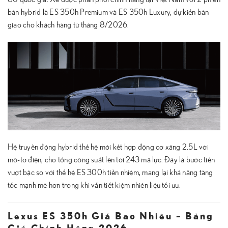
bản hybrid là ES 350h Premium và ES 350h Luxury, dự kiến bàn
giao cho khách hàng từ tháng 8/2026.
Hệ truyền động hybrid thế hệ mới kết hợp động cơ xăng 2.5L với
mô-tơ điện, cho tổng công suất lên tới 243 mã lực. Đây là bước tiến
vượt bậc so với thế hệ ES 300h tiền nhiệm, mang lại khả năng tăng
tốc mạnh mẽ hơn trong khi vẫn tiết kiệm nhiên liệu tối ưu.
Lexus ES 350h Giá Bao Nhiêu – Bảng