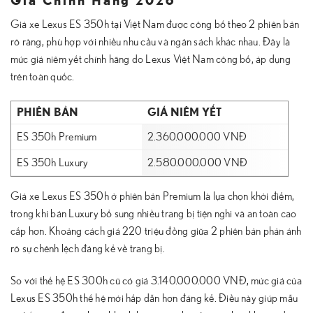
Giá Chính Hãng 2026
Giá xe Lexus ES 350h tại Việt Nam được công bố theo 2 phiên bản
rõ ràng, phù hợp với nhiều nhu cầu và ngân sách khác nhau. Đây là
mức giá niêm yết chính hãng do Lexus Việt Nam công bố, áp dụng
trên toàn quốc.
PHIÊN BẢN
GIÁ NIÊM YẾT
ES 350h Premium
2.360.000.000 VNĐ
ES 350h Luxury
2.580.000.000 VNĐ
Giá xe Lexus ES 350h ở phiên bản Premium là lựa chọn khởi điểm,
trong khi bản Luxury bổ sung nhiều trang bị tiện nghi và an toàn cao
cấp hơn. Khoảng cách giá 220 triệu đồng giữa 2 phiên bản phản ánh
rõ sự chênh lệch đáng kể về trang bị.
So với thế hệ ES 300h cũ có giá 3.140.000.000 VNĐ, mức giá của
Lexus ES 350h thế hệ mới hấp dẫn hơn đáng kể. Điều này giúp mẫu