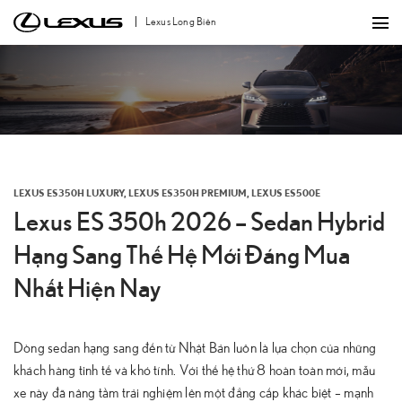
Bỏ
Lexus Long Biên
qua
nội
dung
LEXUS ES350H LUXURY
,
LEXUS ES350H PREMIUM
,
LEXUS ES500E
Lexus ES 350h 2026 – Sedan Hybrid
Hạng Sang Thế Hệ Mới Đáng Mua
Nhất Hiện Nay
Dòng sedan hạng sang đến từ Nhật Bản luôn là lựa chọn của những
khách hàng tinh tế và khó tính. Với thế hệ thứ 8 hoàn toàn mới, mẫu
xe này đã nâng tầm trải nghiệm lên một đẳng cấp khác biệt – mạnh