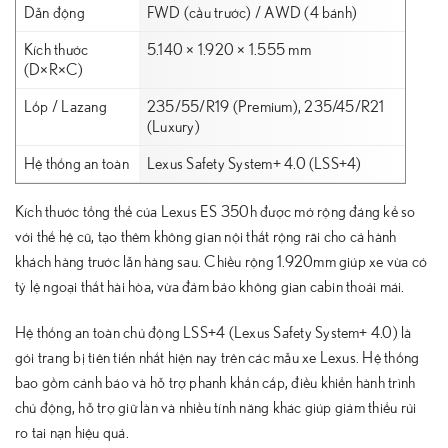
Dẫn động
FWD (cầu trước) / AWD (4 bánh)
Kích thước
5.140 × 1.920 × 1.555 mm
(D×R×C)
Lốp / Lazang
235/55/R19 (Premium), 235/45/R21
(Luxury)
Hệ thống an toàn
Lexus Safety System+ 4.0 (LSS+4)
Kích thước tổng thể của Lexus ES 350h được mở rộng đáng kể so
với thế hệ cũ, tạo thêm không gian nội thất rộng rãi cho cả hành
khách hàng trước lẫn hàng sau. Chiều rộng 1.920mm giúp xe vừa có
tỷ lệ ngoại thất hài hòa, vừa đảm bảo không gian cabin thoải mái.
Hệ thống an toàn chủ động LSS+4 (Lexus Safety System+ 4.0) là
gói trang bị tiên tiến nhất hiện nay trên các mẫu xe Lexus. Hệ thống
bao gồm cảnh báo và hỗ trợ phanh khẩn cấp, điều khiển hành trình
chủ động, hỗ trợ giữ làn và nhiều tính năng khác giúp giảm thiểu rủi
ro tai nạn hiệu quả.