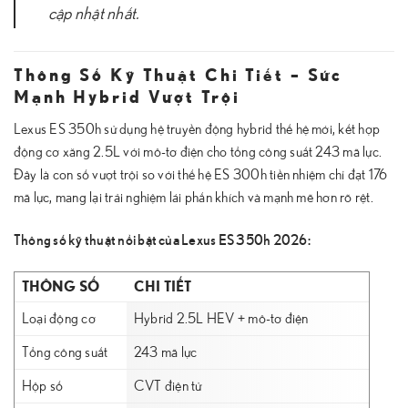
cập nhật nhất.
Thông Số Kỹ Thuật Chi Tiết – Sức
Mạnh Hybrid Vượt Trội
Lexus ES 350h sử dụng hệ truyền động hybrid thế hệ mới, kết hợp
động cơ xăng 2.5L với mô-tơ điện cho tổng công suất 243 mã lực.
Đây là con số vượt trội so với thế hệ ES 300h tiền nhiệm chỉ đạt 176
mã lực, mang lại trải nghiệm lái phấn khích và mạnh mẽ hơn rõ rệt.
Thông số kỹ thuật nổi bật của Lexus ES 350h 2026:
THÔNG SỐ
CHI TIẾT
Loại động cơ
Hybrid 2.5L HEV + mô-tơ điện
Tổng công suất
243 mã lực
Hộp số
CVT điện tử