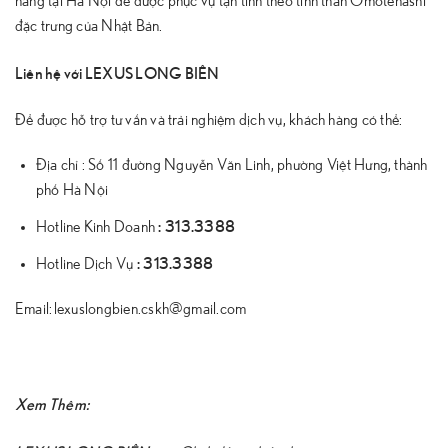
hãng tại Hà Nội để được phục vụ tận tình theo tinh thần Omotenashi
đặc trưng của Nhật Bản.
Liên hệ với LEXUS LONG BIÊN
Để được hỗ trợ tư vấn và trải nghiệm dịch vụ, khách hàng có thể:
Địa chỉ : Số 11 đường Nguyễn Văn Linh, phường Việt Hưng, thành
phố Hà Nội
:
313.3388
Hotline Kinh Doanh
:
313.3388
Hotline Dịch Vụ
Email: lexuslongbien.cskh@gmail.com
Xem Thêm: