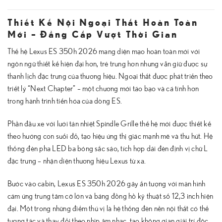
Thiết Kế Nội Ngoại Thất Hoàn Toàn
Mới – Đẳng Cấp Vượt Thời Gian
Thế hệ Lexus ES 350h 2026 mang diện mạo hoàn toàn mới với
ngôn ngữ thiết kế hiện đại hơn, trẻ trung hơn nhưng vẫn giữ được sự
thanh lịch đặc trưng của thương hiệu. Ngoại thất được phát triển theo
triết lý “Next Chapter” – một chương mới táo bạo và cá tính hơn
trong hành trình tiến hóa của dòng ES.
Phần đầu xe với lưới tản nhiệt Spindle Grille thế hệ mới được thiết kế
theo hướng con suối đổ, tạo hiệu ứng thị giác mạnh mẽ và thu hút. Hệ
thống đèn pha LED ba bóng sắc sảo, tích hợp dải đèn định vị chữ L
đặc trưng – nhận diện thương hiệu Lexus từ xa.
Bước vào cabin, Lexus ES 350h 2026 gây ấn tượng với màn hình
cảm ứng trung tâm cỡ lớn và bảng đồng hồ kỹ thuật số 12,3 inch hiện
đại. Một trong những điểm thú vị là hệ thống đèn nền nội thất có thể
tương tác và thay đổi theo nhịp âm nhạc, tạo không gian giải trí độc