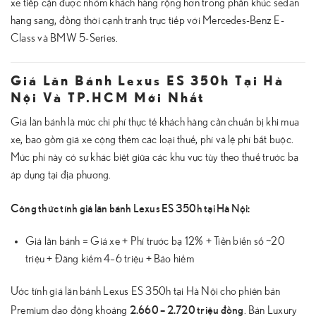
xe tiếp cận được nhóm khách hàng rộng hơn trong phân khúc sedan
hạng sang, đồng thời cạnh tranh trực tiếp với Mercedes-Benz E-
Class và BMW 5-Series.
Giá Lăn Bánh Lexus ES 350h Tại Hà
Nội Và TP.HCM Mới Nhất
Giá lăn bánh là mức chi phí thực tế khách hàng cần chuẩn bị khi mua
xe, bao gồm giá xe cộng thêm các loại thuế, phí và lệ phí bắt buộc.
Mức phí này có sự khác biệt giữa các khu vực tùy theo thuế trước bạ
áp dụng tại địa phương.
Công thức tính giá lăn bánh Lexus ES 350h tại Hà Nội:
Giá lăn bánh = Giá xe + Phí trước bạ 12% + Tiền biển số ~20
triệu + Đăng kiểm 4–6 triệu + Bảo hiểm
Ước tính giá lăn bánh Lexus ES 350h tại Hà Nội cho phiên bản
2.660 – 2.720 triệu đồng
Premium dao động khoảng
. Bản Luxury