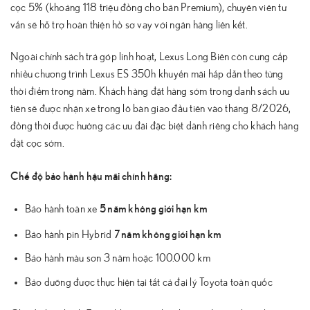
cọc 5% (khoảng 118 triệu đồng cho bản Premium), chuyên viên tư
vấn sẽ hỗ trợ hoàn thiện hồ sơ vay với ngân hàng liên kết.
Ngoài chính sách trả góp linh hoạt, Lexus Long Biên còn cung cấp
nhiều chương trình Lexus ES 350h khuyến mãi hấp dẫn theo từng
thời điểm trong năm. Khách hàng đặt hàng sớm trong danh sách ưu
tiên sẽ được nhận xe trong lô bàn giao đầu tiên vào tháng 8/2026,
đồng thời được hưởng các ưu đãi đặc biệt dành riêng cho khách hàng
đặt cọc sớm.
Chế độ bảo hành hậu mãi chính hãng:
5 năm không giới hạn km
Bảo hành toàn xe
7 năm không giới hạn km
Bảo hành pin Hybrid
Bảo hành màu sơn 3 năm hoặc 100.000 km
Bảo dưỡng được thực hiện tại tất cả đại lý Toyota toàn quốc