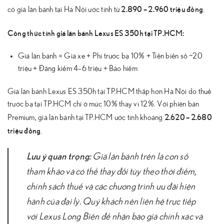
2.890 – 2.960 triệu đồng
có giá lăn bánh tại Hà Nội ước tính từ
.
Công thức tính giá lăn bánh Lexus ES 350h tại TP.HCM:
Giá lăn bánh = Giá xe + Phí trước bạ 10% + Tiền biển số ~20
triệu + Đăng kiểm 4–6 triệu + Bảo hiểm
Giá lăn bánh Lexus ES 350h tại TP.HCM thấp hơn Hà Nội do thuế
trước bạ tại TP.HCM chỉ ở mức 10% thay vì 12%. Với phiên bản
2.620 – 2.680
Premium, giá lăn bánh tại TP.HCM ước tính khoảng
triệu đồng
.
Lưu ý quan trọng:
Giá lăn bánh trên là con số
tham khảo và có thể thay đổi tùy theo thời điểm,
chính sách thuế và các chương trình ưu đãi hiện
hành của đại lý. Quý khách nên liên hệ trực tiếp
với Lexus Long Biên để nhận báo giá chính xác và