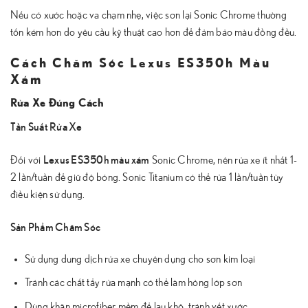
Nếu có xước hoặc va chạm nhẹ, việc sơn lại Sonic Chrome thường
tốn kém hơn do yêu cầu kỹ thuật cao hơn để đảm bảo màu đồng đều.
Cách Chăm Sóc Lexus ES350h Màu
Xám
Rửa Xe Đúng Cách
Tần Suất Rửa Xe
Lexus ES350h màu xám
Đối với
Sonic Chrome, nên rửa xe ít nhất 1-
2 lần/tuần để giữ độ bóng. Sonic Titanium có thể rửa 1 lần/tuần tùy
điều kiện sử dụng.
Sản Phẩm Chăm Sóc
Sử dụng dung dịch rửa xe chuyên dụng cho sơn kim loại
Tránh các chất tẩy rửa mạnh có thể làm hỏng lớp sơn
Dùng khăn microfiber mềm để lau khô, tránh vết xước