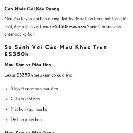
Cân Nhắc Gói Bảo Dưỡng
Nên đầu tư vào gói bảo dưỡng định kỳ để xe luôn trong tình trạng tốt
Lexus ES350h màu xám
nhất, đặc biệt là với
Sonic Chrome cần
chăm sóc kỹ hơn.
So Sánh Với Các Màu Khác Trên
ES350h
Màu Xám vs Màu Đen
Lexus ES350h màu xám
có ưu điểm:
Ít lộ vết xước hơn màu đen
Giấu bụi tốt hơn
Mát hơn vào mùa hè
Dễ bảo quản hơn