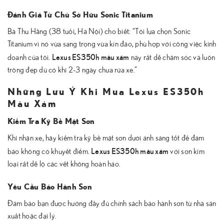
Đánh Giá Từ Chủ Sở Hữu Sonic Titanium
Bà Thu Hằng (38 tuổi, Hà Nội) cho biết: “Tôi lựa chọn Sonic
Titanium vì nó vừa sang trọng vừa kín đáo, phù hợp với công việc kinh
Lexus ES350h màu xám
doanh của tôi.
này rất dễ chăm sóc và luôn
trông đẹp dù có khi 2-3 ngày chưa rửa xe.”
Những Lưu Ý Khi Mua Lexus ES350h
Màu Xám
Kiểm Tra Kỹ Bề Mặt Sơn
Khi nhận xe, hãy kiểm tra kỹ bề mặt sơn dưới ánh sáng tốt để đảm
Lexus ES350h màu xám
bảo không có khuyết điểm.
với sơn kim
loại rất dễ lộ các vết không hoàn hảo.
Yêu Cầu Bảo Hành Sơn
Đảm bảo bạn được hưởng đầy đủ chính sách bảo hành sơn từ nhà sản
xuất hoặc đại lý.