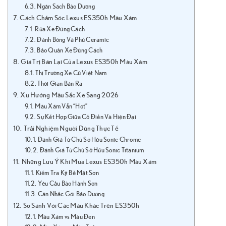
Ngân Sách Bảo Dưỡng
Cách Chăm Sóc Lexus ES350h Màu Xám
Rửa Xe Đúng Cách
Đánh Bóng Và Phủ Ceramic
Bảo Quản Xe Đúng Cách
Giá Trị Bán Lại Của Lexus ES350h Màu Xám
Thị Trường Xe Cũ Việt Nam
Thời Gian Bán Ra
Xu Hướng Màu Sắc Xe Sang 2026
Màu Xám Vẫn “Hot”
Sự Kết Hợp Giữa Cổ Điển Và Hiện Đại
Trải Nghiệm Người Dùng Thực Tế
Đánh Giá Từ Chủ Sở Hữu Sonic Chrome
Đánh Giá Từ Chủ Sở Hữu Sonic Titanium
Những Lưu Ý Khi Mua Lexus ES350h Màu Xám
Kiểm Tra Kỹ Bề Mặt Sơn
Yêu Cầu Bảo Hành Sơn
Cân Nhắc Gói Bảo Dưỡng
So Sánh Với Các Màu Khác Trên ES350h
Màu Xám vs Màu Đen