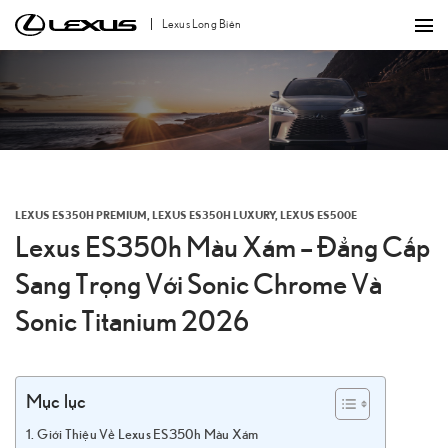
Bỏ
Lexus Long Biên
qua
nội
dung
LEXUS ES350H PREMIUM
,
LEXUS ES350H LUXURY
,
LEXUS ES500E
Lexus ES350h Màu Xám – Đẳng Cấp
Sang Trọng Với Sonic Chrome Và
Sonic Titanium 2026
Mục lục
Giới Thiệu Về Lexus ES350h Màu Xám