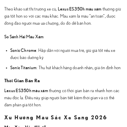
Lexus ES350h màu xám
Theo khảo sát thị trường xe cũ,
thường giữ
giá tốt hơn so với các màu khác. Màu xám là màu “an toàn”, được
đông đảo người mua ưa chuộng, do đó dễ bán hơn.
So Sánh Hai Màu Xám
Sonic Chrome
: Hấp dẫn với người mua trẻ, giữ giá tốt nếu xe
được bảo dưỡng kỹ
Sonic Titanium
: Thu hút khách hàng doanh nhân, giá ổn định hơn
Thời Gian Bán Ra
Lexus ES350h màu xám
thường có thời gian bán ra nhanh hơn các
màu độc lạ. Điều này giúp người bán tiết kiệm thời gian và có thể
đàm phán giá tốt hơn.
Xu Hướng Màu Sắc Xe Sang 2026