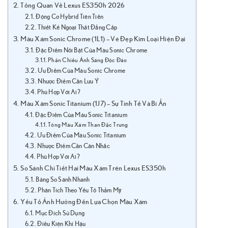
Tổng Quan Về Lexus ES350h 2026
Động Cơ Hybrid Tiên Tiến
Thiết Kế Ngoại Thất Đẳng Cấp
Màu Xám Sonic Chrome (1L1) – Vẻ Đẹp Kim Loại Hiện Đại
Đặc Điểm Nổi Bật Của Màu Sonic Chrome
Phản Chiếu Ánh Sáng Độc Đáo
Ưu Điểm Của Màu Sonic Chrome
Nhược Điểm Cần Lưu Ý
Phù Hợp Với Ai?
Màu Xám Sonic Titanium (1J7) – Sự Tinh Tế Và Bí Ẩn
Đặc Điểm Của Màu Sonic Titanium
Tông Màu Xám Than Đặc Trưng
Ưu Điểm Của Màu Sonic Titanium
Nhược Điểm Cần Cân Nhắc
Phù Hợp Với Ai?
So Sánh Chi Tiết Hai Màu Xám Trên Lexus ES350h
Bảng So Sánh Nhanh
Phân Tích Theo Yếu Tố Thẩm Mỹ
Yếu Tố Ảnh Hưởng Đến Lựa Chọn Màu Xám
Mục Đích Sử Dụng
Điều Kiện Khí Hậu