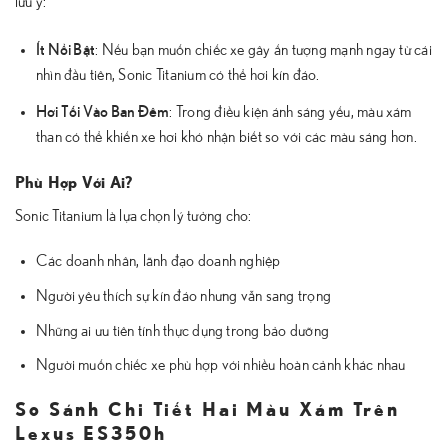
lưu ý:
Ít Nổi Bật
: Nếu bạn muốn chiếc xe gây ấn tượng mạnh ngay từ cái
nhìn đầu tiên, Sonic Titanium có thể hơi kín đáo.
Hơi Tối Vào Ban Đêm
: Trong điều kiện ánh sáng yếu, màu xám
than có thể khiến xe hơi khó nhận biết so với các màu sáng hơn.
Phù Hợp Với Ai?
Sonic Titanium là lựa chọn lý tưởng cho:
Các doanh nhân, lãnh đạo doanh nghiệp
Người yêu thích sự kín đáo nhưng vẫn sang trọng
Những ai ưu tiên tính thực dụng trong bảo dưỡng
Người muốn chiếc xe phù hợp với nhiều hoàn cảnh khác nhau
So Sánh Chi Tiết Hai Màu Xám Trên
Lexus ES350h