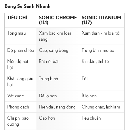
Bảng So Sánh Nhanh
TIÊU CHÍ
SONIC CHROME
SONIC TITANIUM
(1L1)
(1J7)
Tông màu
Xám bạc kim loại
Xám than kim loại tối
sáng
Độ phản chiếu
Cao, sáng bóng
Trung bình, mờ ảo
Mức độ nổi
Rất nổi bật
Kín đáo, tinh tế
bật
Khả năng giấu
Trung bình
Tốt
bụi
Vết xước
Dễ lộ hơn
Ít lộ hơn
Phong cách
Hiện đại, năng động
Chững chạc, lịch lãm
Chi phí bảo
Cao hơn
Tiêu chuẩn
dưỡng