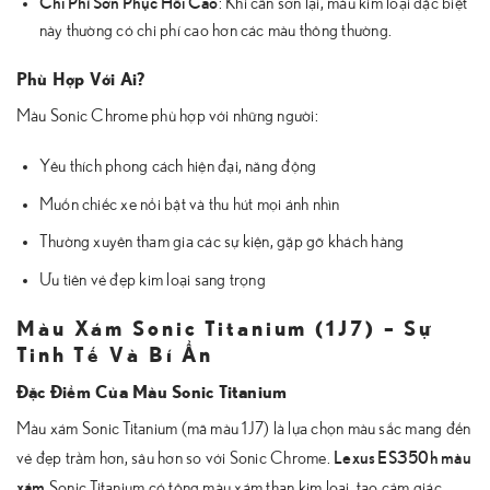
Chi Phí Sơn Phục Hồi Cao
: Khi cần sơn lại, màu kim loại đặc biệt
này thường có chi phí cao hơn các màu thông thường.
Phù Hợp Với Ai?
Màu Sonic Chrome phù hợp với những người:
Yêu thích phong cách hiện đại, năng động
Muốn chiếc xe nổi bật và thu hút mọi ánh nhìn
Thường xuyên tham gia các sự kiện, gặp gỡ khách hàng
Ưu tiên vẻ đẹp kim loại sang trọng
Màu Xám Sonic Titanium (1J7) – Sự
Tinh Tế Và Bí Ẩn
Đặc Điểm Của Màu Sonic Titanium
Màu xám Sonic Titanium (mã màu 1J7) là lựa chọn màu sắc mang đến
Lexus ES350h màu
vẻ đẹp trầm hơn, sâu hơn so với Sonic Chrome.
xám
Sonic Titanium có tông màu xám than kim loại, tạo cảm giác