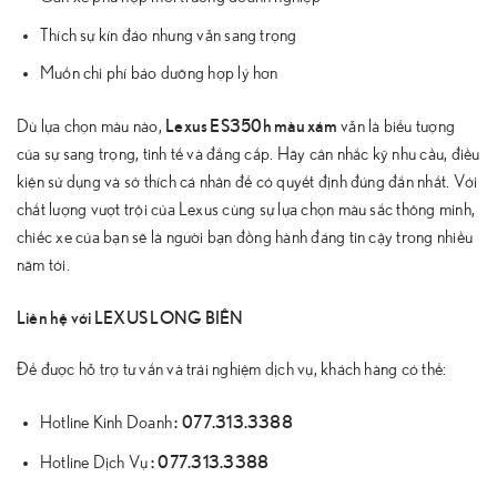
Thích sự kín đáo nhưng vẫn sang trọng
Muốn chi phí bảo dưỡng hợp lý hơn
Lexus ES350h màu xám
Dù lựa chọn màu nào,
vẫn là biểu tượng
của sự sang trọng, tinh tế và đẳng cấp. Hãy cân nhắc kỹ nhu cầu, điều
kiện sử dụng và sở thích cá nhân để có quyết định đúng đắn nhất. Với
chất lượng vượt trội của Lexus cùng sự lựa chọn màu sắc thông minh,
chiếc xe của bạn sẽ là người bạn đồng hành đáng tin cậy trong nhiều
năm tới.
Liên hệ với LEXUS LONG BIÊN
Để được hỗ trợ tư vấn và trải nghiệm dịch vụ, khách hàng có thể:
:
077.313.3388
Hotline Kinh Doanh
:
077.313.3388
Hotline Dịch Vụ