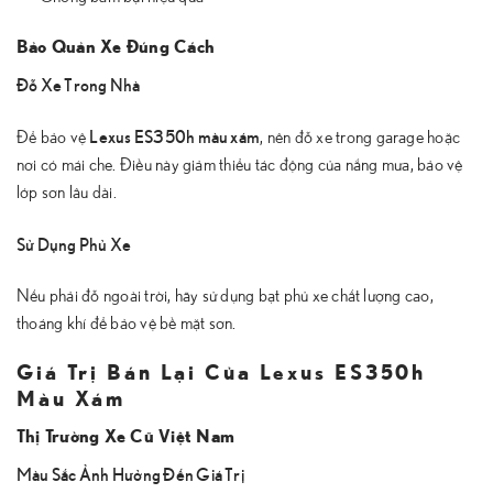
Bảo Quản Xe Đúng Cách
Đỗ Xe Trong Nhà
Lexus ES350h màu xám
Để bảo vệ
, nên đỗ xe trong garage hoặc
nơi có mái che. Điều này giảm thiểu tác động của nắng mưa, bảo vệ
lớp sơn lâu dài.
Sử Dụng Phủ Xe
Nếu phải đỗ ngoài trời, hãy sử dụng bạt phủ xe chất lượng cao,
thoáng khí để bảo vệ bề mặt sơn.
Giá Trị Bán Lại Của Lexus ES350h
Màu Xám
Thị Trường Xe Cũ Việt Nam
Màu Sắc Ảnh Hưởng Đến Giá Trị