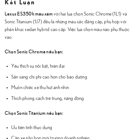
Kết Luận
Lexus ES350h màu xám
với hai lựa chọn Sonic Chrome (1L1) và
Sonic Titanium (1J7) đều là những màu sắc đẳng cấp, phù hợp với
phân khúc sedan hybrid cao cấp. Việc lựa chọn màu nào phụ thuộc
vào:
Chọn Sonic Chrome nếu bạn:
Yêu thích sự nổi bật, hiện đại
Sẵn sàng chi phí cao hơn cho bảo dưỡng
Muốn chiếc xe thu hút ánh nhìn
Thích phong cách trẻ trung, năng động
Chọn Sonic Titanium nếu bạn:
Ưu tiên tính thực dụng
Cần xe phù hợp môi trường doanh nghiệp