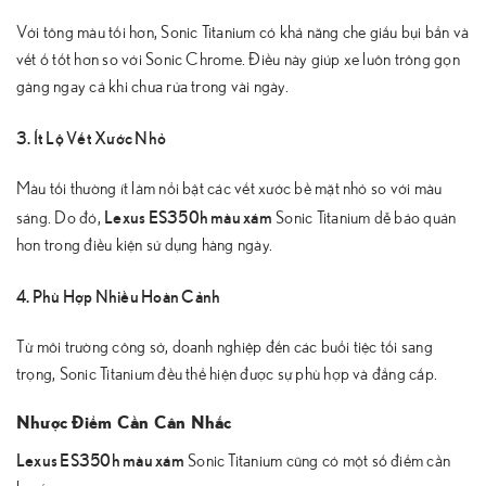
Với tông màu tối hơn, Sonic Titanium có khả năng che giấu bụi bẩn và
vết ố tốt hơn so với Sonic Chrome. Điều này giúp xe luôn trông gọn
gàng ngay cả khi chưa rửa trong vài ngày.
3. Ít Lộ Vết Xước Nhỏ
Màu tối thường ít làm nổi bật các vết xước bề mặt nhỏ so với màu
Lexus ES350h màu xám
sáng. Do đó,
Sonic Titanium dễ bảo quản
hơn trong điều kiện sử dụng hàng ngày.
4. Phù Hợp Nhiều Hoàn Cảnh
Từ môi trường công sở, doanh nghiệp đến các buổi tiệc tối sang
trọng, Sonic Titanium đều thể hiện được sự phù hợp và đẳng cấp.
Nhược Điểm Cần Cân Nhắc
Lexus ES350h màu xám
Sonic Titanium cũng có một số điểm cần