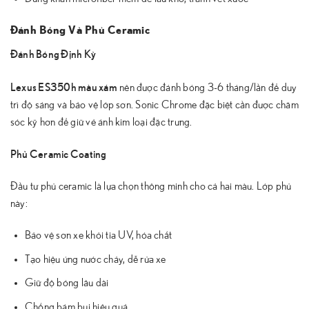
Đánh Bóng Và Phủ Ceramic
Đánh Bóng Định Kỳ
Lexus ES350h màu xám
nên được đánh bóng 3-6 tháng/lần để duy
trì độ sáng và bảo vệ lớp sơn. Sonic Chrome đặc biệt cần được chăm
sóc kỹ hơn để giữ vẻ ánh kim loại đặc trưng.
Phủ Ceramic Coating
Đầu tư phủ ceramic là lựa chọn thông minh cho cả hai màu. Lớp phủ
này:
Bảo vệ sơn xe khỏi tia UV, hóa chất
Tạo hiệu ứng nước chảy, dễ rửa xe
Giữ độ bóng lâu dài
Chống bám bụi hiệu quả