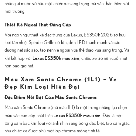
những ai muốn sở hữu một chiếc xe sang trọng mà vẫn thân thiện với
môi trường.
Thiết Kế Ngoại Thất Đẳng Cấp
Với ngôn ngữ thiết kế đặc trưng của Lexus, ES350h 2026 sở hữu
lưới tản nhiệt Spindle Grille cỡ lớn, đèn LED thanh mảnh và các
đường nét sắc sảo, tạo nên vẻ ngoài vừa thể thao vừa sang trọng. Và
Lexus ES350h màu xám
khi kết hợp với
, chiếc xe trở nên cuốn hút
hơn bao giờ hết.
Màu Xám Sonic Chrome (1L1) – Vẻ
Đẹp Kim Loại Hiện Đại
Đặc Điểm Nổi Bật Của Màu Sonic Chrome
Màu xám Sonic Chrome (mã màu 1L1) là một trong những lựa chọn
Lexus ES350h màu xám
màu sắc cao cấp nhất trên
. Đây là một
tông xám bạc kim loại với ánh nhìn sáng bóng đặc biệt, tạo cảm giác
như chiếc xe được phủ một lớp chrome mỏng tinh tế.