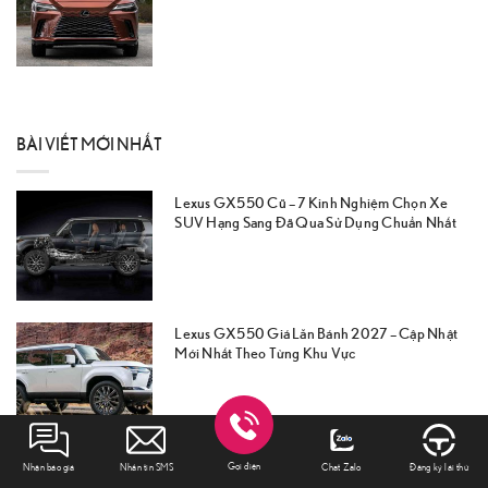
BÀI VIẾT MỚI NHẤT
Lexus GX550 Cũ – 7 Kinh Nghiệm Chọn Xe
SUV Hạng Sang Đã Qua Sử Dụng Chuẩn Nhất
Lexus GX550 Giá Lăn Bánh 2027 – Cập Nhật
Mới Nhất Theo Từng Khu Vực
Lexus GX550 Thông Số Kỹ Thuật – Kích Thước
Gọi điện
Nhận báo giá
Nhắn tin SMS
Chat Zalo
Đăng ký lái thử
Và Giá Lăn Bánh Mới Nhất