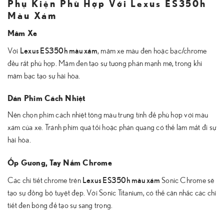
Phụ Kiện Phù Hợp Với Lexus ES350h
Màu Xám
Mâm Xe
Lexus ES350h màu xám
Với
, mâm xe màu đen hoặc bạc/chrome
đều rất phù hợp. Mâm đen tạo sự tương phản mạnh mẽ, trong khi
mâm bạc tạo sự hài hòa.
Dán Phim Cách Nhiệt
Nên chọn phim cách nhiệt tông màu trung tính để phù hợp với màu
xám của xe. Tránh phim quá tối hoặc phản quang có thể làm mất đi sự
hài hòa.
Ốp Gương, Tay Nắm Chrome
Lexus ES350h màu xám
Các chi tiết chrome trên
Sonic Chrome sẽ
tạo sự đồng bộ tuyệt đẹp. Với Sonic Titanium, có thể cân nhắc các chi
tiết đen bóng để tạo sự sang trọng.