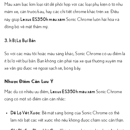
Màu xám bạc kim loại rất dễ phối hợp với các loại phụ kiện ô tô như
mâm xe, cản trước/sau, hay các chi tiết chrome khác trên xe. Điều
Lexus ES350h màu xám
này giúp
Sonic Chrome luôn hài hòa và
đồng bộ về mặt thẩm mỹ.
3. Ít Bị Lộ Bụi Bẩn
So với các màu tối hoặc màu sáng khác, Sonic Chrome có ưu điểm là
ít bị lộ vết bụi bẩn. Bạn không cần phải rửa xe quá thường xuyên mà
xe vẫn giữ được vẻ ngoài sạch sẽ, bóng bẩy.
Nhược Điểm Cần Lưu Ý
Lexus ES350h màu xám
Mặc dù có nhiều ưu điểm,
Sonic Chrome
cũng có một số điểm cần cân nhắc:
Dễ Lộ Vết Xước
: Bề mặt sáng bóng của Sonic Chrome có thể
làm nổi bật các vết xước nhỏ nếu không được chăm sóc cẩn thận.