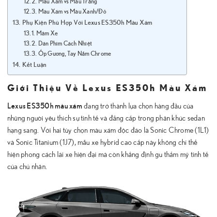
Màu Xám vs Màu Trắng
Màu Xám vs Màu Xanh/Đỏ
Phụ Kiện Phù Hợp Với Lexus ES350h Màu Xám
Mâm Xe
Dán Phim Cách Nhiệt
Ốp Gương, Tay Nắm Chrome
Kết Luận
Giới Thiệu Về Lexus ES350h Màu Xám
Lexus ES350h màu xám
đang trở thành lựa chọn hàng đầu của
những người yêu thích sự tinh tế và đẳng cấp trong phân khúc sedan
hạng sang. Với hai tùy chọn màu xám độc đáo là Sonic Chrome (1L1)
và Sonic Titanium (1J7), mẫu xe hybrid cao cấp này không chỉ thể
hiện phong cách lái xe hiện đại mà còn khẳng định gu thẩm mỹ tinh tế
của chủ nhân.