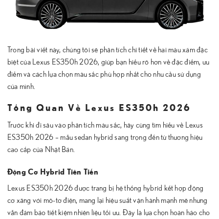
Trong bài viết này, chúng tôi sẽ phân tích chi tiết về hai màu xám đặc
biệt của Lexus ES350h 2026, giúp bạn hiểu rõ hơn về đặc điểm, ưu
điểm và cách lựa chọn màu sắc phù hợp nhất cho nhu cầu sử dụng
của mình.
Tổng Quan Về Lexus ES350h 2026
Trước khi đi sâu vào phân tích màu sắc, hãy cùng tìm hiểu về Lexus
ES350h 2026 – mẫu sedan hybrid sang trọng đến từ thương hiệu
cao cấp của Nhật Bản.
Động Cơ Hybrid Tiên Tiến
Lexus ES350h 2026 được trang bị hệ thống hybrid kết hợp động
cơ xăng với mô-tơ điện, mang lại hiệu suất vận hành mạnh mẽ nhưng
vẫn đảm bảo tiết kiệm nhiên liệu tối ưu. Đây là lựa chọn hoàn hảo cho