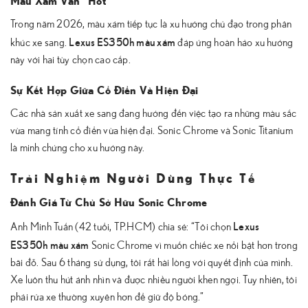
Màu Xám Vẫn “Hot”
Trong năm 2026, màu xám tiếp tục là xu hướng chủ đạo trong phân
Lexus ES350h màu xám
khúc xe sang.
đáp ứng hoàn hảo xu hướng
này với hai tùy chọn cao cấp.
Sự Kết Hợp Giữa Cổ Điển Và Hiện Đại
Các nhà sản xuất xe sang đang hướng đến việc tạo ra những màu sắc
vừa mang tính cổ điển vừa hiện đại. Sonic Chrome và Sonic Titanium
là minh chứng cho xu hướng này.
Trải Nghiệm Người Dùng Thực Tế
Đánh Giá Từ Chủ Sở Hữu Sonic Chrome
Lexus
Anh Minh Tuấn (42 tuổi, TP.HCM) chia sẻ: “Tôi chọn
ES350h màu xám
Sonic Chrome vì muốn chiếc xe nổi bật hơn trong
bãi đỗ. Sau 6 tháng sử dụng, tôi rất hài lòng với quyết định của mình.
Xe luôn thu hút ánh nhìn và được nhiều người khen ngợi. Tuy nhiên, tôi
phải rửa xe thường xuyên hơn để giữ độ bóng.”