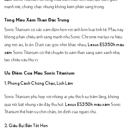
mạnh mẽ, chững chạc nhưng không kém phần sang trọng.
Tông Màu Xám Than Đặc Trưng
Sonic Titanium có sắc xám đậm hơn với ánh kim loại tinh tế. Màu này
không phản chiếu ánh sáng mạnh như Sonic Chrome mà tạo ra hiệu
Lexus ES350h màu
ứng mờ ảo, bí ẩn. Dưới các góc nhìn khác nhau,
xám
Sonic Titanium có thể chuyển từ xám than sang xám xanh nhẹ,
tạo chiều sâu thú vị.
Ưu Điểm Của Màu Sonic Titanium
1. Phong Cách Chững Chạc, Lịch Lãm
Sonic Titanium phù hợp với những ai yêu thích sự trầm lắng, không
Lexus ES350h màu xám
quá nổi bật nhưng vẫn đầy thu hút.
Sonic
Titanium thể hiện sự chín chắn, ổn định của người chủ.
2. Giấu Bụi Bẩn Tốt Hơn