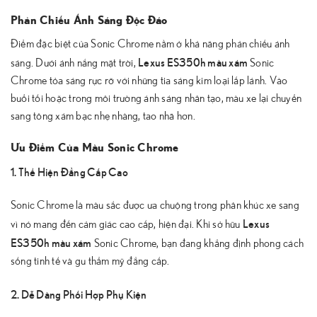
Phản Chiếu Ánh Sáng Độc Đáo
Điểm đặc biệt của Sonic Chrome nằm ở khả năng phản chiếu ánh
Lexus ES350h màu xám
sáng. Dưới ánh nắng mặt trời,
Sonic
Chrome tỏa sáng rực rỡ với những tia sáng kim loại lấp lánh. Vào
buổi tối hoặc trong môi trường ánh sáng nhân tạo, màu xe lại chuyển
sang tông xám bạc nhẹ nhàng, tao nhã hơn.
Ưu Điểm Của Màu Sonic Chrome
1. Thể Hiện Đẳng Cấp Cao
Sonic Chrome là màu sắc được ưa chuộng trong phân khúc xe sang
Lexus
vì nó mang đến cảm giác cao cấp, hiện đại. Khi sở hữu
ES350h màu xám
Sonic Chrome, bạn đang khẳng định phong cách
sống tinh tế và gu thẩm mỹ đẳng cấp.
2. Dễ Dàng Phối Hợp Phụ Kiện