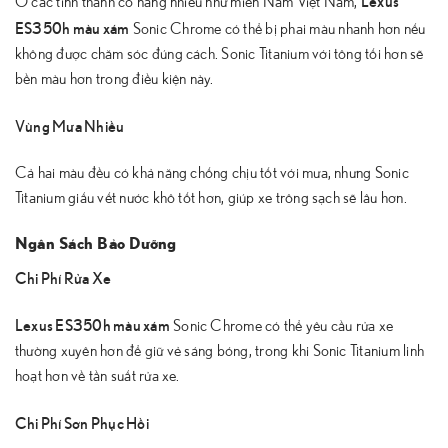
Lexus
Ở các tỉnh thành có nắng nhiều như miền Nam Việt Nam,
ES350h màu xám
Sonic Chrome có thể bị phai màu nhanh hơn nếu
không được chăm sóc đúng cách. Sonic Titanium với tông tối hơn sẽ
bền màu hơn trong điều kiện này.
Vùng Mưa Nhiều
Cả hai màu đều có khả năng chống chịu tốt với mưa, nhưng Sonic
Titanium giấu vết nước khô tốt hơn, giúp xe trông sạch sẽ lâu hơn.
Ngân Sách Bảo Dưỡng
Chi Phí Rửa Xe
Lexus ES350h màu xám
Sonic Chrome có thể yêu cầu rửa xe
thường xuyên hơn để giữ vẻ sáng bóng, trong khi Sonic Titanium linh
hoạt hơn về tần suất rửa xe.
Chi Phí Sơn Phục Hồi