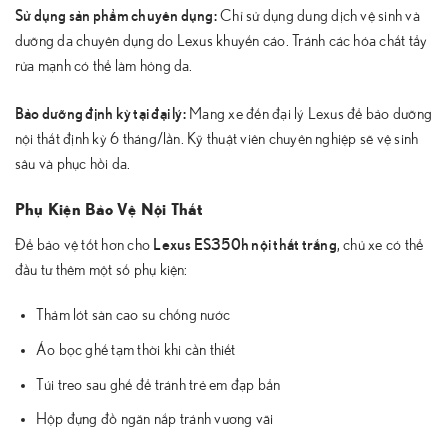
Sử dụng sản phẩm chuyên dụng:
Chỉ sử dụng dung dịch vệ sinh và
dưỡng da chuyên dụng do Lexus khuyến cáo. Tránh các hóa chất tẩy
rửa mạnh có thể làm hỏng da.
Bảo dưỡng định kỳ tại đại lý:
Mang xe đến đại lý Lexus để bảo dưỡng
nội thất định kỳ 6 tháng/lần. Kỹ thuật viên chuyên nghiệp sẽ vệ sinh
sâu và phục hồi da.
Phụ Kiện Bảo Vệ Nội Thất
Lexus ES350h nội thất trắng
Để bảo vệ tốt hơn cho
, chủ xe có thể
đầu tư thêm một số phụ kiện:
Thảm lót sàn cao su chống nước
Áo bọc ghế tạm thời khi cần thiết
Túi treo sau ghế để tránh trẻ em đạp bẩn
Hộp đựng đồ ngăn nắp tránh vương vãi