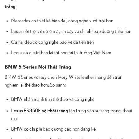
trắng
:
Mercedes có thiết kế hiện đại, công nghệ vượt trội hơn
Lexus nổi trội về độ êm ái, tin cậy và chi phí bảo dưỡng thấp hơn
Cả hai đều có công nghệ bảo vệ da tiên tiến
Lexus có giá trị bán lại tốt hơn tại thị trường Việt Nam
BMW 5 Series Nội Thất Trắng
BMW 5 Series với tùy chọn Ivory White leather mang đến trải
nghiệm lái thể thao hơn. So sánh:
BMW nhấn mạnh tính thể thao và công nghệ
Lexus ES350h nội thất trắng
tập trung vào sự sang trọng, thoải
mái
BMW có chi phí bảo dưỡng cao hơn đáng kể