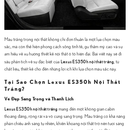
Màu trắng trong nội thất không chỉ đơn thuần là một lựa chọn màu
sắc, mà còn thể hiện phong cách sống tinh tế, gu thẩm mỹ cao và sự
am hiểu về xu hướng thiết kế nội thất ô tô hiện đại. Bài viết này sẽ đi
Lexus ES350h nội thất trắng
sâu phân tích về sự đặc biệt của
, từ
chất liệu, thiết kế cho đến những lợi ích khi lựa chọn màu sắc này.
Tại Sao Chọn Lexus ES350h Nội Thất
Trắng?
Vẻ Đẹp Sang Trọng và Thanh Lịch
Lexus ES350h nội thất trắng
mang đến một không gian cabin
thoáng đãng, rộng rãi và vô cùng sang trọng. Màu trắng có khả năng
phản chiếu ánh sáng tự nhiên, khiến khoang nội thất trở nên tươi sáng