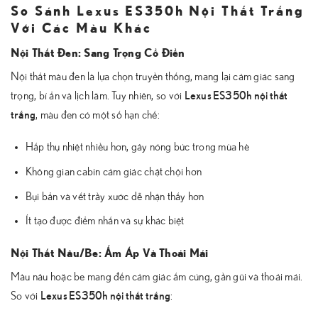
So Sánh Lexus ES350h Nội Thất Trắng
Với Các Màu Khác
Nội Thất Đen: Sang Trọng Cổ Điển
Nội thất màu đen là lựa chọn truyền thống, mang lại cảm giác sang
Lexus ES350h nội thất
trọng, bí ẩn và lịch lãm. Tuy nhiên, so với
trắng
, màu đen có một số hạn chế:
Hấp thụ nhiệt nhiều hơn, gây nóng bức trong mùa hè
Không gian cabin cảm giác chật chội hơn
Bụi bẩn và vết trầy xước dễ nhận thấy hơn
Ít tạo được điểm nhấn và sự khác biệt
Nội Thất Nâu/Be: Ấm Áp Và Thoải Mái
Màu nâu hoặc be mang đến cảm giác ấm cúng, gần gũi và thoải mái.
Lexus ES350h nội thất trắng
So với
: