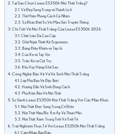
Tại Sao Chọn Lexus ES350h Nội Thất Trắng?
Vẻ Đẹp Sang Trọng và Thanh Lịch
Thể Hiện Phong Cách Cá Nhân
Sự Khác Biệt So Với Màu Sắc Truyền Thống
Chi Tiết Về Nội Thất Trắng Của Lexus ES350h 2026
Chất Liệu Da Cao Cấp
Ghế Ngồi Thiết Kế Ergonomic
Bảng Điều Khiển và Táp-lô
Cửa Xe và Tay Vịn
Trần Xe và Cột Trụ
Khu Vực Hàng Ghế Sau
Công Nghệ Bảo Vệ Và Vệ Sinh Nội Thất Trắng
Lớp Phủ Bảo Vệ Đặc Biệt
Hướng Dẫn Vệ Sinh Đúng Cách
Phụ Kiện Bảo Vệ Nội Thất
So Sánh Lexus ES350h Nội Thất Trắng Với Các Màu Khác
Nội Thất Đen: Sang Trọng Cổ Điển
Nội Thất Nâu/Be: Ấm Áp Và Thoải Mái
Nội Thất Xám: Trung Tính Và Tinh Tế
Trải Nghiệm Thực Tế Với Lexus ES350h Nội Thất Trắng
Cảm Nhận Ban Đầu