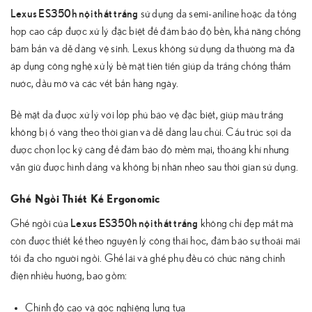
Lexus ES350h nội thất trắng
sử dụng da semi-aniline hoặc da tổng
hợp cao cấp được xử lý đặc biệt để đảm bảo độ bền, khả năng chống
bám bẩn và dễ dàng vệ sinh. Lexus không sử dụng da thường mà đã
áp dụng công nghệ xử lý bề mặt tiên tiến giúp da trắng chống thấm
nước, dầu mỡ và các vết bẩn hàng ngày.
Bề mặt da được xử lý với lớp phủ bảo vệ đặc biệt, giúp màu trắng
không bị ố vàng theo thời gian và dễ dàng lau chùi. Cấu trúc sợi da
được chọn lọc kỹ càng để đảm bảo độ mềm mại, thoáng khí nhưng
vẫn giữ được hình dáng và không bị nhăn nheo sau thời gian sử dụng.
Ghế Ngồi Thiết Kế Ergonomic
Lexus ES350h nội thất trắng
Ghế ngồi của
không chỉ đẹp mắt mà
còn được thiết kế theo nguyên lý công thái học, đảm bảo sự thoải mái
tối đa cho người ngồi. Ghế lái và ghế phụ đều có chức năng chỉnh
điện nhiều hướng, bao gồm:
Chỉnh độ cao và góc nghiêng lưng tựa