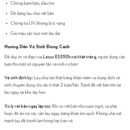
Chống bám bẩn, dầu mỡ
Dễ dàng lau chùi vết bẩn
Chống tia UV, không bị ố vàng
Giữ màu sắc tươi mới lâu dài
Hướng Dẫn Vệ Sinh Đúng Cách
Lexus ES350h nội thất trắng
Để duy trì vẻ đẹp của
, người dùng cần
tuân thủ một số nguyên tắc vệ sinh cơ bản:
Vệ sinh định kỳ:
Lau chùi nội thất bằng khăn mềm và dung dịch vệ
sinh chuyên dụng cho da ít nhất 2 tuần/lần. Tránh để vết bẩn tồn tại
lâu ngày sẽ khó tẩy hơn.
Xử lý vết bẩn ngay lập tức:
Khi có vết bẩn như nước ngọt, cà phê
hoặc đồ ăn rơi vãi, cần lau ngay bằng khăn ẩm sạch. Không chà xát
mạnh tay để tránh làm hỏng lớp bảo vệ.