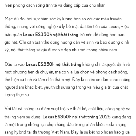
hiện phong cách sống tinh tế và đẳng cấp của chủ nhân.
Mặc dù đòi hỏi sự chăm sóc kỹ lưỡng hơn so với các màu truyền
thống, nhưng với công nghệ xử lý bề mặt da tiên tiến của Lexus, việc
Lexus ES350h nội thất trắng
bảo quản
trở nên dễ dàng hơn bao
giờ hết. Chỉ cần tuân thủ đúng hướng dẫn vệ sinh và bảo dưỡng định
kỳ, nội thất trắng sẽ giữ được vẻ đẹp như mới trong nhiều năm.
Lexus ES350h nội thất trắng
Đầu tư vào
không chỉ là quyết định về
một phương tiện di chuyển, mà còn là lựa chọn về phong cách sống,
thể hiện cá tính và tầm nhìn thẩm mỹ. Đây là chiếc xe dành cho những
người dám khác biệt, yêu thích sự sang trọng và hiểu giá trị của chất
lượng thực sự.
Với tất cả những ưu điểm vượt trội về thiết kế, chất liệu, công nghệ và
Lexus ES350h nội thất trắng
trải nghiệm sử dụng,
2026 xứng đáng
là một trong những lựa chọn hàng đầu trong phân khúc sedan hạng
sang hybrid tại thị trường Việt Nam. Đây là sự kết hợp hoàn hảo giữa