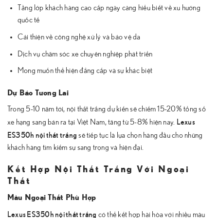
Tầng lớp khách hàng cao cấp ngày càng hiểu biết về xu hướng
quốc tế
Cải thiện về công nghệ xử lý và bảo vệ da
Dịch vụ chăm sóc xe chuyên nghiệp phát triển
Mong muốn thể hiện đẳng cấp và sự khác biệt
Dự Báo Tương Lai
Trong 5-10 năm tới, nội thất trắng dự kiến sẽ chiếm 15-20% tổng số
Lexus
xe hạng sang bán ra tại Việt Nam, tăng từ 5-8% hiện nay.
ES350h nội thất trắng
sẽ tiếp tục là lựa chọn hàng đầu cho những
khách hàng tìm kiếm sự sang trọng và hiện đại.
Kết Hợp Nội Thất Trắng Với Ngoại
Thất
Màu Ngoại Thất Phù Hợp
Lexus ES350h nội thất trắng
có thể kết hợp hài hòa với nhiều màu