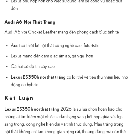
Lexus phù hợp hơn cho việc sử dụng làm xe công vụ hoặc đưa
đón
Audi A6 Nội Thất Trắng
Audi A6 với Cricket Leather mang đến phong cách Đức tinh tế:
Audi có thiết kế nội thất công nghệ cao, futuristic
Lexus mang đến cảm giác ấm áp, gần gũi hơn
Cả hai có độ tin cậy cao
Lexus ES350h nội thất trắng
có lợi thế về tiêu thụ nhiên liệu nhờ
động cơ hybrid
Kết Luận
Lexus ES350h nội thất trắng
2026 là sự lựa chọn hoàn hảo cho
những ai tìm kiếm một chiếc sedan hạng sang kết hợp giữa vẻ đẹp
sang trọng, công nghệ hiện đại và tính thực dụng. Màu trắng trong
nội thất không chỉ tạo không gian rộng rãi, thoáng đãng mà còn thể