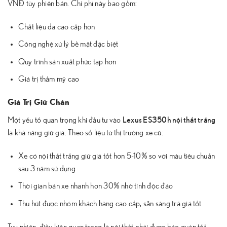
VNĐ tùy phiên bản. Chi phí này bao gồm:
Chất liệu da cao cấp hơn
Công nghệ xử lý bề mặt đặc biệt
Quy trình sản xuất phức tạp hơn
Giá trị thẩm mỹ cao
Giá Trị Giữ Chân
Lexus ES350h nội thất trắng
Một yếu tố quan trọng khi đầu tư vào
là khả năng giữ giá. Theo số liệu từ thị trường xe cũ:
Xe có nội thất trắng giữ giá tốt hơn 5-10% so với màu tiêu chuẩn
sau 3 năm sử dụng
Thời gian bán xe nhanh hơn 30% nhờ tính độc đáo
Thu hút được nhóm khách hàng cao cấp, sẵn sàng trả giá tốt
Tuy nhiên, điều kiện quan trọng là nội thất phải được bảo quản tốt.