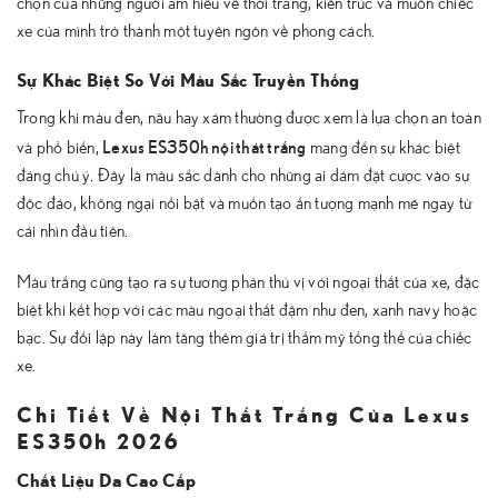
chọn của những người am hiểu về thời trang, kiến trúc và muốn chiếc
xe của mình trở thành một tuyên ngôn về phong cách.
Sự Khác Biệt So Với Màu Sắc Truyền Thống
Trong khi màu đen, nâu hay xám thường được xem là lựa chọn an toàn
Lexus ES350h nội thát trắng
và phổ biến,
mang đến sự khác biệt
đáng chú ý. Đây là màu sắc dành cho những ai dám đặt cược vào sự
độc đáo, không ngại nổi bật và muốn tạo ấn tượng mạnh mẽ ngay từ
cái nhìn đầu tiên.
Màu trắng cũng tạo ra sự tương phản thú vị với ngoại thất của xe, đặc
biệt khi kết hợp với các màu ngoại thất đậm như đen, xanh navy hoặc
bạc. Sự đối lập này làm tăng thêm giá trị thẩm mỹ tổng thể của chiếc
xe.
Chi Tiết Về Nội Thất Trắng Của Lexus
ES350h 2026
Chất Liệu Da Cao Cấp