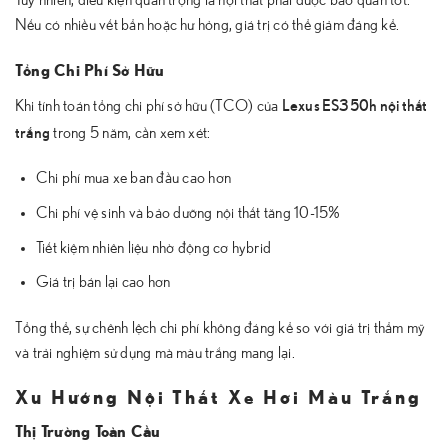
Nếu có nhiều vết bẩn hoặc hư hỏng, giá trị có thể giảm đáng kể.
Tổng Chi Phí Sở Hữu
Lexus ES350h nội thất
Khi tính toán tổng chi phí sở hữu (TCO) của
trắng
trong 5 năm, cần xem xét:
Chi phí mua xe ban đầu cao hơn
Chi phí vệ sinh và bảo dưỡng nội thất tăng 10-15%
Tiết kiệm nhiên liệu nhờ động cơ hybrid
Giá trị bán lại cao hơn
Tổng thể, sự chênh lệch chi phí không đáng kể so với giá trị thẩm mỹ
và trải nghiệm sử dụng mà màu trắng mang lại.
Xu Hướng Nội Thất Xe Hơi Màu Trắng
Thị Trường Toàn Cầu