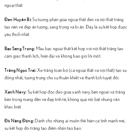
ngoại thất:
Đen Huyền Bí:
Sự tương phản giữa ngoại thất đen và nội thất trắng
tạo nên vẻ đẹp ấn tượng, sang trọng và bí ẩn. Đây là sự kết hợp được
yêu thích nhất.
Bạc Sang Trọng:
Màu bạc ngoại thất kết hợp với nội thất trắng tạo
cảm giác thanh lịch, hiện đại và không bao giờ lỗi mốt.
Trắng Ngọc Trai:
Xe trắng toàn bộ (cả ngoại thất và nội thất) tạo sự
đồng nhất, tượng trưng cho sự thuần khiết và thanh lịch tuyệt đối.
Xanh Navy:
Sự kết hợp độc đáo giữa xanh navy bên ngoài và trắng
bên trong mang đến vẻ đẹp tinh tế, không quá nổi bật nhưng vẫn
khác biệt.
Đỏ Năng Động:
Dành cho những ai muốn thể hiện cá tính mạnh mẽ,
sự kết hợp đỏ-trắng tạo điểm nhấn táo bạo.