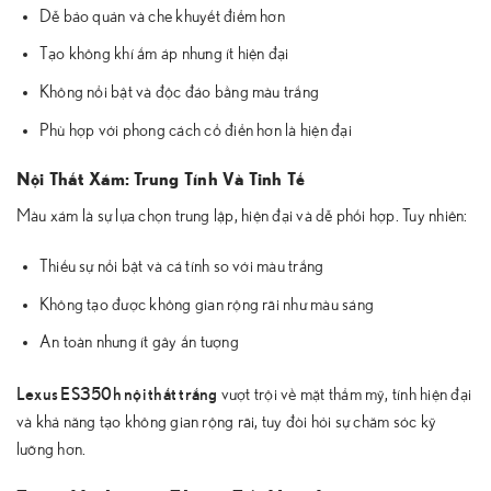
Dễ bảo quản và che khuyết điểm hơn
Tạo không khí ấm áp nhưng ít hiện đại
Không nổi bật và độc đáo bằng màu trắng
Phù hợp với phong cách cổ điển hơn là hiện đại
Nội Thất Xám: Trung Tính Và Tinh Tế
Màu xám là sự lựa chọn trung lập, hiện đại và dễ phối hợp. Tuy nhiên:
Thiếu sự nổi bật và cá tính so với màu trắng
Không tạo được không gian rộng rãi như màu sáng
An toàn nhưng ít gây ấn tượng
Lexus ES350h nội thất trắng
vượt trội về mặt thẩm mỹ, tính hiện đại
và khả năng tạo không gian rộng rãi, tuy đòi hỏi sự chăm sóc kỹ
lưỡng hơn.