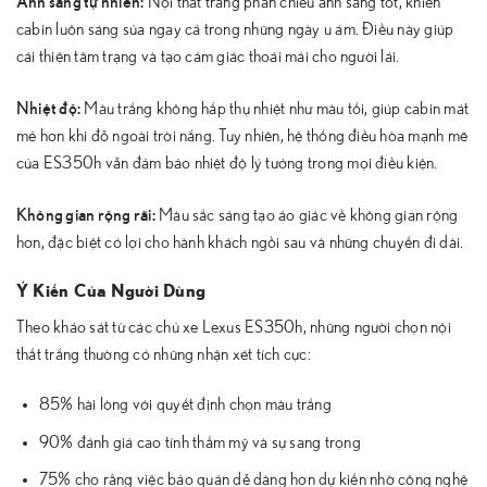
Nội thất trắng phản chiếu ánh sáng tốt, khiến
cabin luôn sáng sủa ngay cả trong những ngày u ám. Điều này giúp
cải thiện tâm trạng và tạo cảm giác thoải mái cho người lái.
Nhiệt độ:
Màu trắng không hấp thụ nhiệt như màu tối, giúp cabin mát
mẻ hơn khi đỗ ngoài trời nắng. Tuy nhiên, hệ thống điều hòa mạnh mẽ
của ES350h vẫn đảm bảo nhiệt độ lý tưởng trong mọi điều kiện.
Không gian rộng rãi:
Màu sắc sáng tạo ảo giác về không gian rộng
hơn, đặc biệt có lợi cho hành khách ngồi sau và những chuyến đi dài.
Ý Kiến Của Người Dùng
Theo khảo sát từ các chủ xe Lexus ES350h, những người chọn nội
thất trắng thường có những nhận xét tích cực:
85% hài lòng với quyết định chọn màu trắng
90% đánh giá cao tính thẩm mỹ và sự sang trọng
75% cho rằng việc bảo quản dễ dàng hơn dự kiến nhờ công nghệ