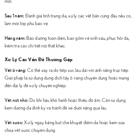
mới.
Sau 1 năm:
Đánh giá tình trạng da, xử lý các vết bẩn cứng đầu nếu có,
làm mới lớp phủ bảo vệ.
Hàng năm:
Bảo dưỡng toàn diện, bao gồm vệ sinh sâu, phục hồi da,
kiểm tra các chi tiết nội thất khác.
Xử Lý Các Vấn Đề Thường Gặp
Vết ố vàng:
Có thể xảy ra do tiếp xúc lâu dài với ánh nắng trực tiếp.
Giải pháp là sử dụng dung dịch tẩy ố vàng chuyên dụng hoặc mang
đến đại lý để xử lý chuyên nghiệp.
Vết nứt nhỏ:
Do khí hậu khô hanh hoặc thiếu độ ẩm. Cần sử dụng
kem dưỡng da định kỳ và tránh để xe dưới nắng quá lâu.
Vết xước:
Xử lý ngay bằng bút che khuyết điểm da hoặc kem sửa
chữa vết xước chuyên dụng.