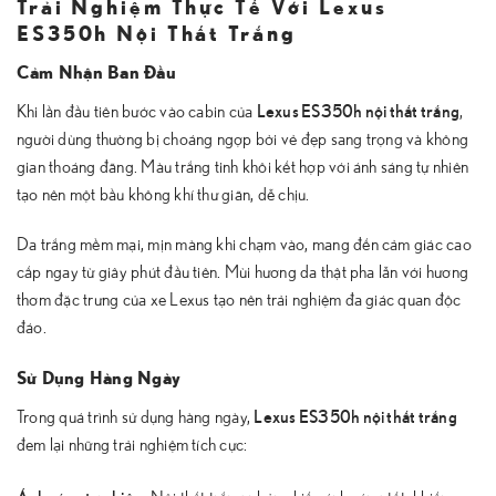
Trải Nghiệm Thực Tế Với Lexus
ES350h Nội Thất Trắng
Cảm Nhận Ban Đầu
Lexus ES350h nội thất trắng
Khi lần đầu tiên bước vào cabin của
,
người dùng thường bị choáng ngợp bởi vẻ đẹp sang trọng và không
gian thoáng đãng. Màu trắng tinh khôi kết hợp với ánh sáng tự nhiên
tạo nên một bầu không khí thư giãn, dễ chịu.
Da trắng mềm mại, mịn màng khi chạm vào, mang đến cảm giác cao
cấp ngay từ giây phút đầu tiên. Mùi hương da thật pha lẫn với hương
thơm đặc trưng của xe Lexus tạo nên trải nghiệm đa giác quan độc
đáo.
Sử Dụng Hàng Ngày
Lexus ES350h nội thất trắng
Trong quá trình sử dụng hàng ngày,
đem lại những trải nghiệm tích cực:
Ánh sáng tự nhiên: