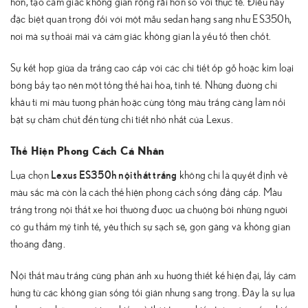
hơn, tạo cảm giác không gian rộng rãi hơn so với thực tế. Điều này
đặc biệt quan trọng đối với một mẫu sedan hạng sang như ES350h,
nơi mà sự thoải mái và cảm giác không gian là yếu tố then chốt.
Sự kết hợp giữa da trắng cao cấp với các chi tiết ốp gỗ hoặc kim loại
bóng bẩy tạo nên một tổng thể hài hòa, tinh tế. Những đường chỉ
khâu tỉ mỉ màu tương phản hoặc cùng tông màu trắng càng làm nổi
bật sự chăm chút đến từng chi tiết nhỏ nhất của Lexus.
Thể Hiện Phong Cách Cá Nhân
Lexus ES350h nội thất trắng
Lựa chọn
không chỉ là quyết định về
màu sắc mà còn là cách thể hiện phong cách sống đẳng cấp. Màu
trắng trong nội thất xe hơi thường được ưa chuộng bởi những người
có gu thẩm mỹ tinh tế, yêu thích sự sạch sẽ, gọn gàng và không gian
thoáng đãng.
Nội thất màu trắng cũng phản ánh xu hướng thiết kế hiện đại, lấy cảm
hứng từ các không gian sống tối giản nhưng sang trọng. Đây là sự lựa