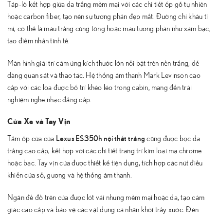
Táp-lô kết hợp giữa da trắng mềm mại với các chi tiết ốp gỗ tự nhiên
hoặc carbon fiber, tạo nên sự tương phản đẹp mắt. Đường chỉ khâu tỉ
mỉ, có thể là màu trắng cùng tông hoặc màu tương phản như xám bạc,
tạo điểm nhấn tinh tế.
Màn hình giải trí cảm ứng kích thước lớn nổi bật trên nền trắng, dễ
dàng quan sát và thao tác. Hệ thống âm thanh Mark Levinson cao
cấp với các loa được bố trí khéo léo trong cabin, mang đến trải
nghiệm nghe nhạc đẳng cấp.
Cửa Xe và Tay Vịn
Lexus ES350h nội thất trắng
Tấm ốp cửa của
cũng được bọc da
trắng cao cấp, kết hợp với các chi tiết trang trí kim loại mạ chrome
hoặc bạc. Tay vịn cửa được thiết kế tiện dụng, tích hợp các nút điều
khiển cửa sổ, gương và hệ thống âm thanh.
Ngăn để đồ trên cửa được lót vải nhung mềm mại hoặc da, tạo cảm
giác cao cấp và bảo vệ các vật dụng cá nhân khỏi trầy xước. Đèn