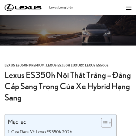
Bỏ
Lexus Long Biên
qua
nội
dung
LEXUS ES350H PREMIUM
,
LEXUS ES350H LUXURY
,
LEXUS ES500E
Lexus ES350h Nội Thất Trắng – Đẳng
Cấp Sang Trọng Của Xe Hybrid Hạng
Sang
Mục lục
Giới Thiệu Về Lexus ES350h 2026