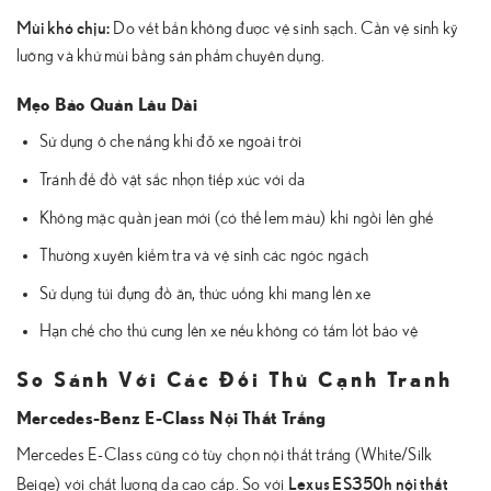
Mùi khó chịu:
Do vết bẩn không được vệ sinh sạch. Cần vệ sinh kỹ
lưỡng và khử mùi bằng sản phẩm chuyên dụng.
Mẹo Bảo Quản Lâu Dài
Sử dụng ô che nắng khi đỗ xe ngoài trời
Tránh để đồ vật sắc nhọn tiếp xúc với da
Không mặc quần jean mới (có thể lem màu) khi ngồi lên ghế
Thường xuyên kiểm tra và vệ sinh các ngóc ngách
Sử dụng túi đựng đồ ăn, thức uống khi mang lên xe
Hạn chế cho thú cưng lên xe nếu không có tấm lót bảo vệ
So Sánh Với Các Đối Thủ Cạnh Tranh
Mercedes-Benz E-Class Nội Thất Trắng
Mercedes E-Class cũng có tùy chọn nội thất trắng (White/Silk
Lexus ES350h nội thất
Beige) với chất lượng da cao cấp. So với