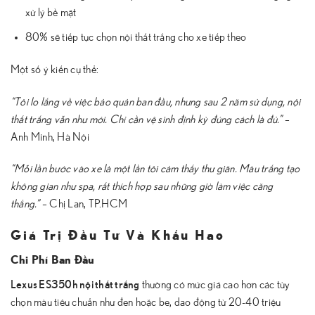
xử lý bề mặt
80% sẽ tiếp tục chọn nội thất trắng cho xe tiếp theo
Một số ý kiến cụ thể:
“Tôi lo lắng về việc bảo quản ban đầu, nhưng sau 2 năm sử dụng, nội
thất trắng vẫn như mới. Chỉ cần vệ sinh định kỳ đúng cách là đủ.”
–
Anh Minh, Hà Nội
“Mỗi lần bước vào xe là một lần tôi cảm thấy thư giãn. Màu trắng tạo
không gian như spa, rất thích hợp sau những giờ làm việc căng
thẳng.”
– Chị Lan, TP.HCM
Giá Trị Đầu Tư Và Khấu Hao
Chi Phí Ban Đầu
Lexus ES350h nội thất trắng
thường có mức giá cao hơn các tùy
chọn màu tiêu chuẩn như đen hoặc be, dao động từ 20-40 triệu