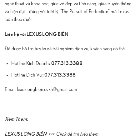
nghệ thuật và khoa học, giữa vẻ đẹp và tính năng, giữa truyền thống
và hiện đại – đúng với triết lý “The Pursuit of Perfection” mà Lexus
luôn theo đuổi.
Liên hệ với LEXUS LONG BIÊN
Để được hỗ trợ tư vấn và trải nghiệm dịch vụ, khách hàng có thể:
:
077.313.3388
Hotline Kinh Doanh
:
077.313.3388
Hotline Dịch Vụ
Email: lexuslongbien.cskh@gmail.com
Xem Thêm:
LEXUS LONG BIÊN
<<<
Click để tìm hiểu thêm