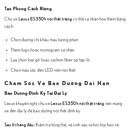
Tạo Phong Cách Riêng
Lexus ES350h nội thất trắng
Chủ xe
có thể cá nhân hóa thêm bằng
cách:
Chọn đường chỉ khâu màu tương phản
Thêm logo hoặc monogram cá nhân
Lựa chọn loại gỗ hoặc carbon fiber ốp táp-lô
Chọn màu sắc đèn LED viền nội thất
Chăm Sóc Và Bảo Dưỡng Dài Hạn
Bảo Dưỡng Định Kỳ Tại Đại Lý
Lexus ES350h nội thất trắng
Lexus khuyến nghị chủ xe
nên mang
xe đến đại lý để bảo dưỡng nội thất định kỳ:
Sau 6 tháng đầu:
Kiểm tra tổng thể, vệ sinh sâu và bôi lớp bảo vệ