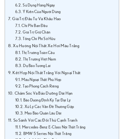
Sử Dụng Hàng Ngày
Ý Kiến Của Người Dùng
Giá Trị Đầu Tư Và Khấu Hao
Chi Phí Ban Đầu
Giá Trị Giữ Chân
Tổng Chi Phí Sở Hữu
Xu Hướng Nội Thất Xe Hơi Màu Trắng
Thị Trường Toàn Cầu
Thị Trường Việt Nam
Dự Báo Tương Lai
Kết Hợp Nội Thất Trắng Với Ngoại Thất
Màu Ngoại Thất Phù Hợp
Tạo Phong Cách Riêng
Chăm Sóc Và Bảo Dưỡng Dài Hạn
Bảo Dưỡng Định Kỳ Tại Đại Lý
Xử Lý Các Vấn Đề Thường Gặp
Mẹo Bảo Quản Lâu Dài
So Sánh Với Các Đối Thủ Cạnh Tranh
Mercedes-Benz E-Class Nội Thất Trắng
BMW 5 Series Nội Thất Trắng