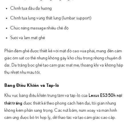
Chỉnh tựa đầu đa hướng
Chỉnh tựa lưng vùng thắt lưng (lumbar support)
Chức năng massage nhiều chế độ
Sưởi và làm mát ghế
Phần đệm ghế được thiết kế với mật độ cao vừa phải, mang đến cảm
giác ôm sát cơ thể nhưng không gây khó chịu trong những chuyến đi
dài. Da trắng bọc ghế tạo cảm giác mát mẻ, thoáng khí và không hấp
thụ nhiệt như màu tối.
Bảng Điều Khiển và Táp-lô
Lexus ES350h nội
Khu vực bảng điều khiển trung tâm và táp-lô của
thất trắng
được thiết kế theo phong cách hiện đại, tối giản nhưng
không kém phần sang trọng. Các nút bấm, núm xoay và màn hình
cảm ứng được bố trí hợp lý, dễ thao tác và tạo cảm giác cao cấp.