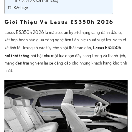
Audi A6 Nội Thất Trắng
Kết Luận
Giới Thiệu Về Lexus ES350h 2026
Lexus ES350h 2026 là mẫu sedan hybrid hạng sang đánh dấu sự
kết hợp hoàn hảo giữa công nghệ tiên tiến, hiệu suất vượt trội và thiết
Lexus ES350h
kế tinh tế. Trong số các tùy chọn nội thất cao cấp,
nội thất trắng
nổi bật như một lựa chọn đầy sang trọng và thanh lịch,
mang đến trải nghiệm lái xe đẳng cấp cho những khách hàng khó tính
nhất.