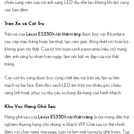
chiếu sáng viền cửa với ánh sáng LED dịu nhẹ tạo không khí ấm cúng
vào ban đêm.
Trần Xe và Cột Trụ
Lexus ES350h nội thất trắng
Trần xe của
được bọc vải Alcantara
cao cấp màu trắng hoặc be nhạt, tạo cảm giác đồng nhất với toàn bộ
không gian nội thất. Cửa sổ trời toàn cảnh panorama (nếu có) mang
đến ánh sáng tự nhiên tràn ngập, làm nổi bật vẻ đẹp của nội thất
trắng.
Các cột trụ cũng được bọc cùng chất liệu với trần xe, tạo sự liền
mạch và hài hòa. Đèn đọc sách LED âm trần với nhiều góc chiếu
sáng linh hoạt, phục vụ nhu cầu sử dụng đa dạng của hành khách.
Khu Vực Hàng Ghế Sau
Lexus ES350h nội thất trắng
Hàng ghế sau của
là nơi mang đến trải
nghiệm thượng hạng cho những vị khách VIP. Ghế sau có thể chỉnh
điện, với chức năng massage, sưởi và làm mát tương tự ghế trước. Tựa