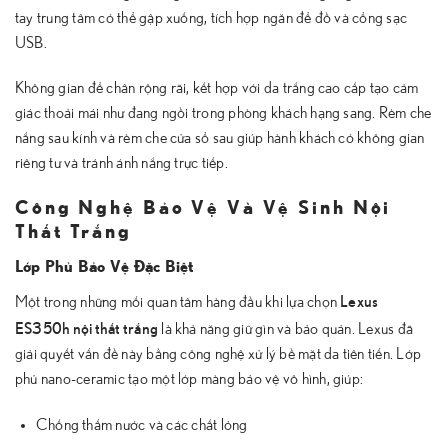
tay trung tâm có thể gập xuống, tích hợp ngăn để đồ và cổng sạc
USB.
Không gian để chân rộng rãi, kết hợp với da trắng cao cấp tạo cảm
giác thoải mái như đang ngồi trong phòng khách hạng sang. Rèm che
nắng sau kính và rèm che cửa sổ sau giúp hành khách có không gian
riêng tư và tránh ánh nắng trực tiếp.
Công Nghệ Bảo Vệ Và Vệ Sinh Nội
Thất Trắng
Lớp Phủ Bảo Vệ Đặc Biệt
Lexus
Một trong những mối quan tâm hàng đầu khi lựa chọn
ES350h nội thất trắng
là khả năng giữ gìn và bảo quản. Lexus đã
giải quyết vấn đề này bằng công nghệ xử lý bề mặt da tiên tiến. Lớp
phủ nano-ceramic tạo một lớp màng bảo vệ vô hình, giúp:
Chống thấm nước và các chất lỏng