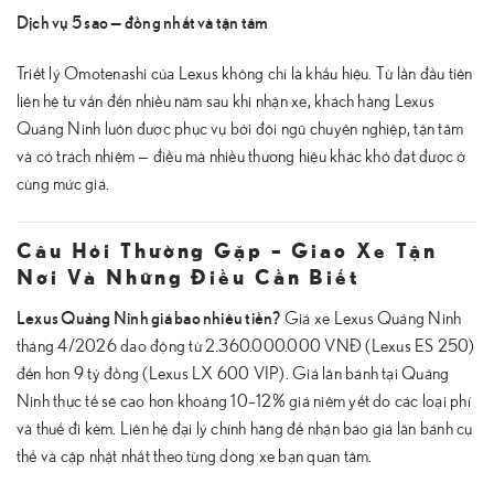
Dịch vụ 5 sao — đồng nhất và tận tâm
Triết lý Omotenashi của Lexus không chỉ là khẩu hiệu. Từ lần đầu tiên
liên hệ tư vấn đến nhiều năm sau khi nhận xe, khách hàng Lexus
Quảng Ninh luôn được phục vụ bởi đội ngũ chuyên nghiệp, tận tâm
và có trách nhiệm — điều mà nhiều thương hiệu khác khó đạt được ở
cùng mức giá.
Câu Hỏi Thường Gặp – Giao Xe Tận
Nơi Và Những Điều Cần Biết
Lexus Quảng Ninh giá bao nhiêu tiền?
Giá xe Lexus Quảng Ninh
tháng 4/2026 dao động từ 2.360.000.000 VNĐ (Lexus ES 250)
đến hơn 9 tỷ đồng (Lexus LX 600 VIP). Giá lăn bánh tại Quảng
Ninh thực tế sẽ cao hơn khoảng 10–12% giá niêm yết do các loại phí
và thuế đi kèm. Liên hệ đại lý chính hãng để nhận báo giá lăn bánh cụ
thể và cập nhật nhất theo từng dòng xe bạn quan tâm.