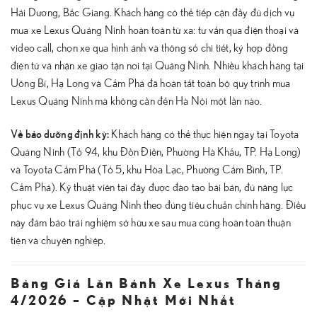
Hải Dương, Bắc Giang. Khách hàng có thể tiếp cận đầy đủ dịch vụ
mua xe Lexus Quảng Ninh hoàn toàn từ xa: tư vấn qua điện thoại và
video call, chọn xe qua hình ảnh và thông số chi tiết, ký hợp đồng
điện tử và nhận xe giao tận nơi tại Quảng Ninh. Nhiều khách hàng tại
Uông Bí, Hạ Long và Cẩm Phả đã hoàn tất toàn bộ quy trình mua
Lexus Quảng Ninh mà không cần đến Hà Nội một lần nào.
Về bảo dưỡng định kỳ:
Khách hàng có thể thực hiện ngay tại Toyota
Quảng Ninh (Tổ 94, khu Đồn Điền, Phường Hà Khẩu, TP. Hạ Long)
và Toyota Cẩm Phả (Tổ 5, khu Hòa Lạc, Phường Cẩm Bình, TP.
Cẩm Phả). Kỹ thuật viên tại đây được đào tạo bài bản, đủ năng lực
phục vụ xe Lexus Quảng Ninh theo đúng tiêu chuẩn chính hãng. Điều
này đảm bảo trải nghiệm sở hữu xe sau mua cũng hoàn toàn thuận
tiện và chuyên nghiệp.
Bảng Giá Lăn Bánh Xe Lexus Tháng
4/2026 – Cập Nhật Mới Nhất