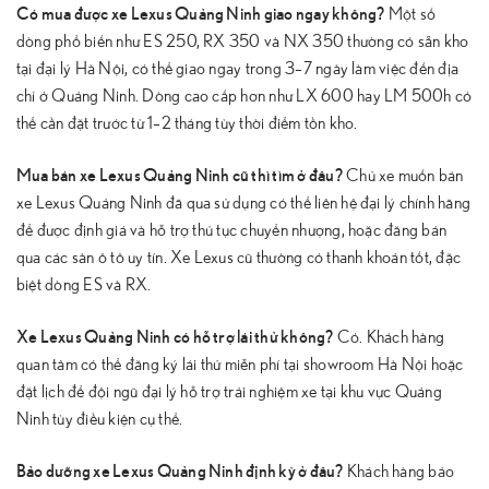
Có mua được xe Lexus Quảng Ninh giao ngay không?
Một số
dòng phổ biến như ES 250, RX 350 và NX 350 thường có sẵn kho
tại đại lý Hà Nội, có thể giao ngay trong 3–7 ngày làm việc đến địa
chỉ ở Quảng Ninh. Dòng cao cấp hơn như LX 600 hay LM 500h có
thể cần đặt trước từ 1–2 tháng tùy thời điểm tồn kho.
Mua bán xe Lexus Quảng Ninh cũ thì tìm ở đâu?
Chủ xe muốn bán
xe Lexus Quảng Ninh đã qua sử dụng có thể liên hệ đại lý chính hãng
để được định giá và hỗ trợ thủ tục chuyển nhượng, hoặc đăng bán
qua các sàn ô tô uy tín. Xe Lexus cũ thường có thanh khoản tốt, đặc
biệt dòng ES và RX.
Xe Lexus Quảng Ninh có hỗ trợ lái thử không?
Có. Khách hàng
quan tâm có thể đăng ký lái thử miễn phí tại showroom Hà Nội hoặc
đặt lịch để đội ngũ đại lý hỗ trợ trải nghiệm xe tại khu vực Quảng
Ninh tùy điều kiện cụ thể.
Bảo dưỡng xe Lexus Quảng Ninh định kỳ ở đâu?
Khách hàng bảo