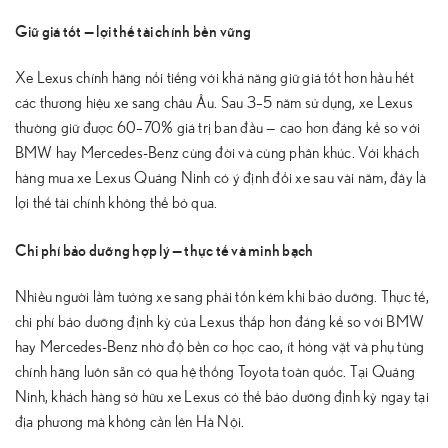
Giữ giá tốt — lợi thế tài chính bền vững
Xe Lexus chính hãng nổi tiếng với khả năng giữ giá tốt hơn hầu hết
các thương hiệu xe sang châu Âu. Sau 3–5 năm sử dụng, xe Lexus
thường giữ được 60–70% giá trị ban đầu — cao hơn đáng kể so với
BMW hay Mercedes-Benz cùng đời và cùng phân khúc. Với khách
hàng mua xe Lexus Quảng Ninh có ý định đổi xe sau vài năm, đây là
lợi thế tài chính không thể bỏ qua.
Chi phí bảo dưỡng hợp lý — thực tế và minh bạch
Nhiều người lầm tưởng xe sang phải tốn kém khi bảo dưỡng. Thực tế,
chi phí bảo dưỡng định kỳ của Lexus thấp hơn đáng kể so với BMW
hay Mercedes-Benz nhờ độ bền cơ học cao, ít hỏng vặt và phụ tùng
chính hãng luôn sẵn có qua hệ thống Toyota toàn quốc. Tại Quảng
Ninh, khách hàng sở hữu xe Lexus có thể bảo dưỡng định kỳ ngay tại
địa phương mà không cần lên Hà Nội.