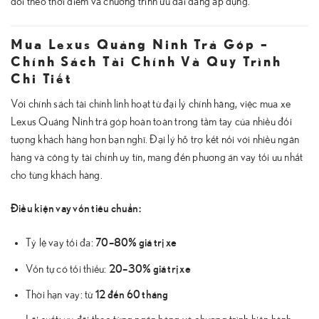
đổi theo thời điểm và chương trình ưu đãi đang áp dụng.
Mua Lexus Quảng Ninh Trả Góp –
Chính Sách Tài Chính Và Quy Trình
Chi Tiết
Với chính sách tài chính linh hoạt từ đại lý chính hãng, việc mua xe
Lexus Quảng Ninh trả góp hoàn toàn trong tầm tay của nhiều đối
tượng khách hàng hơn bạn nghĩ. Đại lý hỗ trợ kết nối với nhiều ngân
hàng và công ty tài chính uy tín, mang đến phương án vay tối ưu nhất
cho từng khách hàng.
Điều kiện vay vốn tiêu chuẩn:
70–80% giá trị xe
Tỷ lệ vay tối đa:
20–30% giá trị xe
Vốn tự có tối thiểu:
12 đến 60 tháng
Thời hạn vay: từ