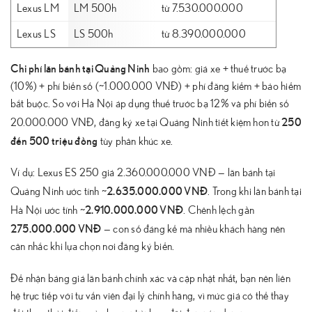
Lexus LM
LM 500h
từ 7.530.000.000
Lexus LS
LS 500h
từ 8.390.000.000
Chi phí lăn bánh tại Quảng Ninh
bao gồm: giá xe + thuế trước bạ
(10%) + phí biển số (~1.000.000 VNĐ) + phí đăng kiểm + bảo hiểm
bắt buộc. So với Hà Nội áp dụng thuế trước bạ 12% và phí biển số
250
20.000.000 VNĐ, đăng ký xe tại Quảng Ninh tiết kiệm hơn từ
đến 500 triệu đồng
tùy phân khúc xe.
Ví dụ: Lexus ES 250 giá 2.360.000.000 VNĐ — lăn bánh tại
2.635.000.000 VNĐ
Quảng Ninh ước tính ~
. Trong khi lăn bánh tại
2.910.000.000 VNĐ
Hà Nội ước tính ~
. Chênh lệch gần
275.000.000 VNĐ
— con số đáng kể mà nhiều khách hàng nên
cân nhắc khi lựa chọn nơi đăng ký biển.
Để nhận bảng giá lăn bánh chính xác và cập nhật nhất, bạn nên liên
hệ trực tiếp với tư vấn viên đại lý chính hãng, vì mức giá có thể thay