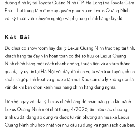
dưỡng định kỳ tại Toyota Quảng Ninh (TP. Hạ Long) và Toyota Cẩm
Phả — hai trung tâm được ủy quyền phục vụ xe Lexus Quảng Ninh
với kỹ thuật viên chuyên nghiệp và phụ tùng chính hãng đầy đủ.
Kết Bài
Dù chưa có showroom hay đại lý Lexus Quảng Ninh trực tiếp tại tỉnh,
khách hàng tại đây vẫn hoàn toàn có thể sở hữu xe Lexus Quảng
Ninh chính hãng một cách nhanh chóng, thuận tiện và an tâm thông
qua đại lý uy tín tại Hà Nội với đầy đủ dịch vụ tư vấn trực tuyến, chính
sách trả góp linh hoạt và giao xe tận nơi. Rào cản địa lý không còn là
vấn đề khi bạn chọn kênh mua hàng chính hãng đúng nghĩa.
Liên hệ ngay với đại lý Lexus chính hãng để nhận bảng giá lăn bánh
Lexus Quảng Ninh mới nhất tháng 4/2026, tìm hiểu các chương
trình ưu đãi đang áp dụng và được tư vấn phương án mua xe Lexus
Quảng Ninh phù hợp nhất với nhu cầu sử dụng và ngân sách của bạn.