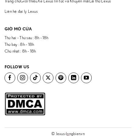
Trang chủ
Giới thiệu
Xe Lexus
Tin tức và Khuyến mãi
Lái thử Lexus
Liên hệ đại lý Lexus
GIỜ MỞ CỬA
Thứ hai - Thứ sáu : 8h - 18h
Thứ bảy : 8h - 18h
Chủ nhật : 8h - 18h
FOLLOW US
© lexus-longbien.vn