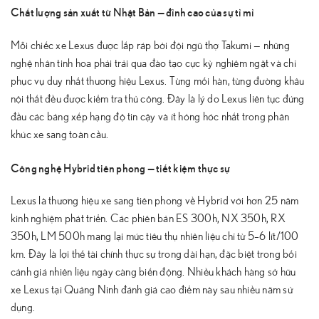
Chất lượng sản xuất từ Nhật Bản — đỉnh cao của sự tỉ mỉ
Mỗi chiếc xe Lexus được lắp ráp bởi đội ngũ thợ Takumi — những
nghệ nhân tinh hoa phải trải qua đào tạo cực kỳ nghiêm ngặt và chỉ
phục vụ duy nhất thương hiệu Lexus. Từng mối hàn, từng đường khâu
nội thất đều được kiểm tra thủ công. Đây là lý do Lexus liên tục đứng
đầu các bảng xếp hạng độ tin cậy và ít hỏng hóc nhất trong phân
khúc xe sang toàn cầu.
Công nghệ Hybrid tiên phong — tiết kiệm thực sự
Lexus là thương hiệu xe sang tiên phong về Hybrid với hơn 25 năm
kinh nghiệm phát triển. Các phiên bản ES 300h, NX 350h, RX
350h, LM 500h mang lại mức tiêu thụ nhiên liệu chỉ từ 5–6 lít/100
km. Đây là lợi thế tài chính thực sự trong dài hạn, đặc biệt trong bối
cảnh giá nhiên liệu ngày càng biến động. Nhiều khách hàng sở hữu
xe Lexus tại Quảng Ninh đánh giá cao điểm này sau nhiều năm sử
dụng.