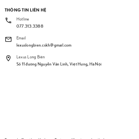
THÔNG TIN LIÊN HỆ
Hotline
077.313.3388
Email
lexuslongbien.cskh@gmail.com
Lexus Long Biên
Số 11 đường Nguyễn Văn Linh, Việt Hưng, Hà Nội