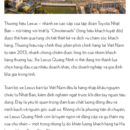
Thương hiệu Lexus — nhánh xe cao cấp của tập đoàn Toyota Nhật
Bản — nổi tiếng với triết lý “Omotenashi” (lòng hiếu khách tuyệt đối)
được thể hiện qua từng chi tiết thiết kế và dịch vụ chăm sóc khách
hàng. Thương hiệu này chính thức phân phối chính hãng tại Việt Nam
từ năm 2013, nhanh chóng chiếm được lòng tin của nhóm khách
hàng thượng lưu. Xe Lexus Quảng Ninh vì thế đang trở thành lựa
chọn hàng đầu của nhiều doanh nhân, chủ doanh nghiệp và gia đình
khá giả trong tỉnh.
Toàn bộ xe Lexus bán tại Việt Nam đều là hàng nhập khẩu nguyên
chiếc từ Nhật Bản, kiểm định nghiêm ngặt trước khi đến tay người tiêu
dùng. Đây là yếu tố quan trọng đảm bảo chất lượng đồng đều và
minh bạch về nguồn gốc xuất xứ. Không chỉ là phương tiện di chuyển,
xe Lexus Quảng Ninh còn là tuyên ngôn về đẳng cấp và gu thẩm mỹ
của chủ nhân — một trong những lý do khiến lượng khách hàng tại Hạ