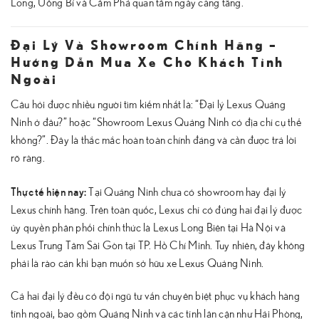
Long, Uông Bí và Cẩm Phả quan tâm ngày càng tăng.
Đại Lý Và Showroom Chính Hãng –
Hướng Dẫn Mua Xe Cho Khách Tỉnh
Ngoài
Câu hỏi được nhiều người tìm kiếm nhất là: “Đại lý Lexus Quảng
Ninh ở đâu?” hoặc “Showroom Lexus Quảng Ninh có địa chỉ cụ thể
không?”. Đây là thắc mắc hoàn toàn chính đáng và cần được trả lời
rõ ràng.
Thực tế hiện nay:
Tại Quảng Ninh chưa có showroom hay đại lý
Lexus chính hãng. Trên toàn quốc, Lexus chỉ có đúng hai đại lý được
ủy quyền phân phối chính thức là Lexus Long Biên tại Hà Nội và
Lexus Trung Tâm Sài Gòn tại TP. Hồ Chí Minh. Tuy nhiên, đây không
phải là rào cản khi bạn muốn sở hữu xe Lexus Quảng Ninh.
Cả hai đại lý đều có đội ngũ tư vấn chuyên biệt phục vụ khách hàng
tỉnh ngoài, bao gồm Quảng Ninh và các tỉnh lân cận như Hải Phòng,