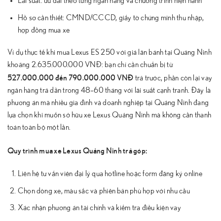
Lãi suất: ưu đãi theo từng ngân hàng và chương trình hiện hành
Hồ sơ cần thiết: CMND/CCCD, giấy tờ chứng minh thu nhập,
hợp đồng mua xe
Ví dụ thực tế khi mua Lexus ES 250 với giá lăn bánh tại Quảng Ninh
khoảng 2.635.000.000 VNĐ: bạn chỉ cần chuẩn bị từ
527.000.000 đến 790.000.000 VNĐ
trả trước, phần còn lại vay
ngân hàng trả dần trong 48–60 tháng với lãi suất cạnh tranh. Đây là
phương án mà nhiều gia đình và doanh nghiệp tại Quảng Ninh đang
lựa chọn khi muốn sở hữu xe Lexus Quảng Ninh mà không cần thanh
toán toàn bộ một lần.
Quy trình mua xe Lexus Quảng Ninh trả góp:
Liên hệ tư vấn viên đại lý qua hotline hoặc form đăng ký online
Chọn dòng xe, màu sắc và phiên bản phù hợp với nhu cầu
Xác nhận phương án tài chính và kiểm tra điều kiện vay