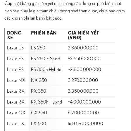
Cập nhật bảng giá niêm yết chính hãng các dòng xe phổ biến nhất
hiện nay. Đây là giá tham chiếu thống nhất toàn quốc, chưa bao gồm
các khoản phí lăn bánh bắt buộc.
DÒNG
PHIÊN BẢN
GIÁ NIÊM YẾT
XE
(VNĐ)
Lexus ES
ES 250
2.360.000.000
Lexus ES
ES 250 F-Sport
~2.550.000.000
Lexus ES
ES 300h Hybrid
~2.800.000.000
Lexus NX
NX 350
3.270.000.000
Lexus RX
RX 350
3.350.000.000
Lexus RX
RX 350h Hybrid
~4.000.000.000
Lexus GX
GX 550
6.200.000.000
Lexus LX
LX 600
từ 8.590.000.000