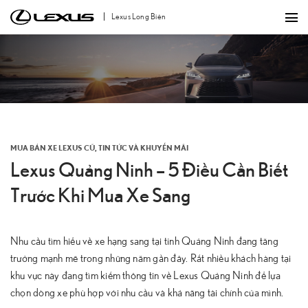
Bỏ
Lexus Long Biên
qua
nội
dung
MUA BÁN XE LEXUS CŨ
,
TIN TỨC VÀ KHUYẾN MÃI
Lexus Quảng Ninh – 5 Điều Cần Biết
Trước Khi Mua Xe Sang
Nhu cầu tìm hiểu về xe hạng sang tại tỉnh Quảng Ninh đang tăng
trưởng mạnh mẽ trong những năm gần đây. Rất nhiều khách hàng tại
khu vực này đang tìm kiếm thông tin về Lexus Quảng Ninh để lựa
chọn dòng xe phù hợp với nhu cầu và khả năng tài chính của mình.