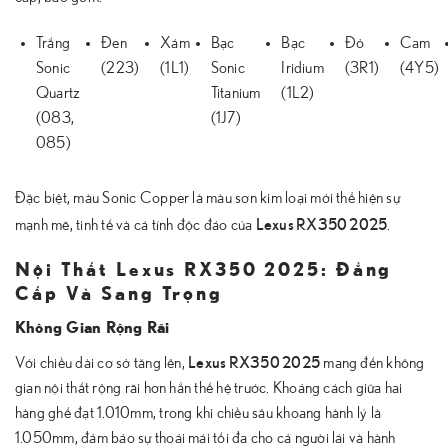
Trắng
Đen
Xám
Bạc
Bạc
Đỏ
Cam
Sonic
(223)
(1L1)
Sonic
Iridium
(3R1)
(4Y5)
Quartz
Titanium
(1L2)
(083,
(1J7)
085)
Đặc biệt, màu Sonic Copper là màu sơn kim loại mới thể hiện sự
Lexus RX350 2025
mạnh mẽ, tinh tế và cá tính độc đáo của
.
Nội Thất Lexus RX350 2025: Đẳng
Cấp Và Sang Trọng
Không Gian Rộng Rãi
Lexus RX350 2025
Với chiều dài cơ sở tăng lên,
mang đến không
gian nội thất rộng rãi hơn hẳn thế hệ trước. Khoảng cách giữa hai
hàng ghế đạt 1.010mm, trong khi chiều sâu khoang hành lý là
1.050mm, đảm bảo sự thoải mái tối đa cho cả người lái và hành