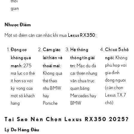
thời
gian
Nhược Điểm
Lexus RX350
Một số điểm cần cân nhắc khi mua
:
Động cơ
Cảm giác
Hệ thống
Chỉ có 5 chỗ
không quá
lái thiên về
thông tin giải
ngồi
: Không
mạnh
thoải mái
trí
phù hợp với
: 275
:
: Mặc dù đã
gia đình
mã lực có thể
Không quá
cải thiện nhưng
đông người
ít hơn so với
thể thao
vẫn chưa trực
(cần chọn
kỳ vọng của
như BMW
quan bằng
Lexus TX 7
một số khách
hay
Mercedes hay
chỗ)
hàng
Porsche
BMW
Tại Sao Nên Chọn Lexus RX350 2025?
Lý Do Hàng Đầu