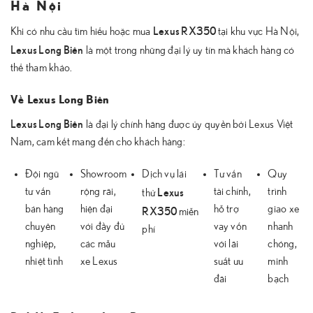
Hà Nội
Lexus RX350
Khi có nhu cầu tìm hiểu hoặc mua
tại khu vực Hà Nội,
Lexus Long Biên
là một trong những đại lý uy tín mà khách hàng có
thể tham khảo.
Về Lexus Long Biên
Lexus Long Biên
là đại lý chính hãng được ủy quyền bởi Lexus Việt
Nam, cam kết mang đến cho khách hàng:
Đội ngũ
Showroom
Dịch vụ lái
Tư vấn
Quy
Lexus
tư vấn
rộng rãi,
tài chính,
trình
thử
bán hàng
hiện đại
RX350
hỗ trợ
giao xe
miễn
chuyên
với đầy đủ
vay vốn
nhanh
phí
nghiệp,
các mẫu
với lãi
chóng,
nhiệt tình
xe Lexus
suất ưu
minh
đãi
bạch