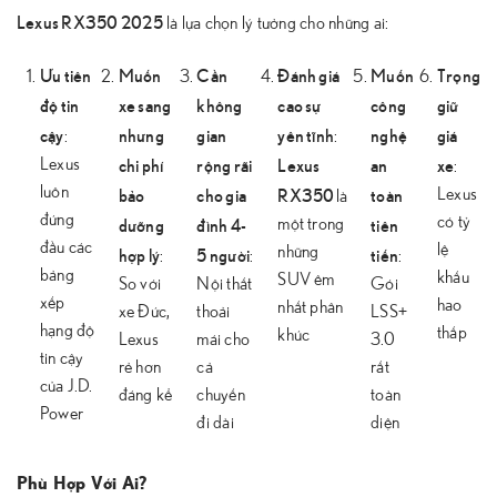
Lexus RX350 2025
là lựa chọn lý tưởng cho những ai:
Ưu tiên
Muốn
Cần
Đánh giá
Muốn
Trọng
độ tin
xe sang
không
cao sự
công
giữ
cậy
nhưng
gian
yên tĩnh
nghệ
giá
:
:
chi phí
rộng rãi
Lexus
an
xe
Lexus
:
luôn
bảo
cho gia
RX350
toàn
Lexus
là
đứng
dưỡng
đình 4-
tiên
có tỷ
một trong
đầu các
lệ
hợp lý
5 người
những
tiến
:
:
:
bảng
khấu
SUV êm
So với
Nội thất
Gói
xếp
hao
nhất phân
xe Đức,
thoải
LSS+
hạng độ
thấp
khúc
Lexus
mái cho
3.0
tin cậy
rẻ hơn
cả
rất
của J.D.
đáng kể
chuyến
toàn
Power
đi dài
diện
Phù Hợp Với Ai?