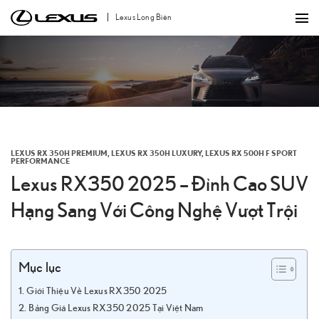
Bỏ
Lexus Long Biên
qua
nội
dung
LEXUS RX 350H PREMIUM
,
LEXUS RX 350H LUXURY
,
LEXUS RX 500H F SPORT
PERFORMANCE
Lexus RX350 2025 – Đỉnh Cao SUV
Hạng Sang Với Công Nghệ Vượt Trội
Mục lục
Giới Thiệu Về Lexus RX350 2025
Bảng Giá Lexus RX350 2025 Tại Việt Nam