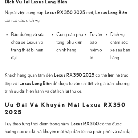
Dịch Vụ Tại Lexus Long Biên
Lexus RX350 2025
Lexus Long Biên
Ngoài việc cung cấp
mới,
còn có các dịch vụ:
Bảo dưỡng và sửa
Cung cấp phụ
Tư vấn
Dịch vụ
chữa xe Lexus với
tùng, phụ kiện
bảo
chăm sóc
trang thiết bị hiện
chính hãng
hiểm ô
xe sau bán
đại
tô
hàng
Lexus RX350 2025
Khách hàng quan tâm đến
có thể liên hệ trực
Lexus Long Biên
tiếp với
để được tư vấn chi tiết về giá bán, chương
trình ưu đãi hiện hành và đặt lịch lái thử xe.
Ưu Đãi Và Khuyến Mãi Lexus RX350
2025
Lexus RX350
Tùy theo từng thời điểm trong năm,
có thể được
hưởng các ưu đãi và khuyến mãi hấp dẫn từ nhà phân phối và các đại