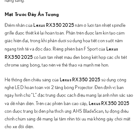
hạng sang.
Mặt Trước Đầy Ấn Tượng
Lexus RX350 2025
Điểm nhấn của
nằm ở lưới tản nhiệt spindle
grille được thiết kế lại hoàn toàn. Phần trên được làm kín tạo cảm
giác hiện đại, trong khi phần dưới sử dụng họa tiết con suốt nằm
Lexus
ngang tinh tế và độc đáo. Riêng phiên bản F Sport của
RX350 2025
có lưới tản nhiệt màu đen bóng kết hợp các chi tiết
chrome sáng bóng, tạo nên vẻ thể thao và mạnh mẽ hơn.
Lexus RX350 2025
Hệ thống đèn chiếu sáng của
sử dụng công
nghệ LED hoàn toàn với 2 tầng bóng Projector. Đèn định vị ban
ngày hình chữ “L” đặc trưng được cách điệu mang lại ánh nhìn sắc sảo
Lexus RX350 2025
và dễ nhận diện. Trên các phiên bản cao cấp,
còn được trang bị đèn pha thích ứng AHS BladeScan, tự động điều
chỉnh chùm sáng để mang lại tầm nhìn tối ưu mà không gây chói mắt
cho xe đối diện.