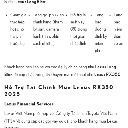
Lexus Long Biên
lý như
:
Giảm giá
Tặng gói phụ kiện
Hỗ trợ lãi
Tặng
Tặng
trực tiếp
chính hãng (thảm
suất vay
bảo
bảo
hoặc hỗ
lót sàn, camera
0% trong
dưỡng
hiểm
trợ phí
hành trình, phim
thời gian
định kỳ
thân
trước bạ
cách nhiệt…)
nhất định
miễn
vỏ xe
phí
Lexus Long
Khách hàng nên liên hệ với các đại lý chính hãng như
Biên
Lexus RX350
để cập nhật thông tin khuyến mãi mới nhất cho
.
Hỗ Trợ Tài Chính Mua Lexus RX350
2025
Lexus Financial Services
Lexus Việt Nam phối hợp với Công ty Tài chính Toyota Việt Nam
Lexus
(TFSVN) cung cấp các gói vay ưu đãi cho khách hàng mua