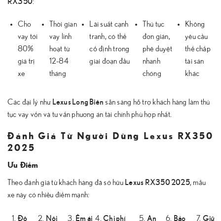
RX350
:
Cho
Thời gian
Lãi suất cạnh
Thủ tục
Không
vay tới
vay linh
tranh, có thể
đơn giản,
yêu cầu
80%
hoạt từ
cố định trong
phê duyệt
thế chấp
giá trị
12-84
giai đoạn đầu
nhanh
tài sản
xe
tháng
chóng
khác
Lexus Long Biên
Các đại lý như
sẵn sàng hỗ trợ khách hàng làm thủ
tục vay vốn và tư vấn phương án tài chính phù hợp nhất.
Đánh Giá Từ Người Dùng Lexus RX350
2025
Ưu Điểm
Lexus RX350 2025
Theo đánh giá từ khách hàng đã sở hữu
, mẫu
xe này có nhiều điểm mạnh:
Độ
Nội
Êm ái
Chi phí
An
Bảo
Giữ