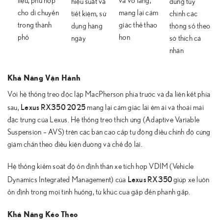
liệu, phù hợp
và vô lăng,
hiệu suất và
dùng tùy
cho di chuyển
mang lại cảm
tiết kiệm, sử
chỉnh các
trong thành
giác thể thao
dụng hàng
thông số theo
phố
hơn
ngày
sở thích cá
nhân
Khả Năng Vận Hành
Với hệ thống treo độc lập MacPherson phía trước và đa liên kết phía
Lexus RX350 2025
sau,
mang lại cảm giác lái êm ái và thoải mái
đặc trưng của Lexus. Hệ thống treo thích ứng (Adaptive Variable
Suspension – AVS) trên các bản cao cấp tự động điều chỉnh độ cứng
giảm chấn theo điều kiện đường và chế độ lái.
Hệ thống kiểm soát độ ổn định thân xe tích hợp VDIM (Vehicle
Lexus RX350
Dynamics Integrated Management) của
giúp xe luôn
ổn định trong mọi tình huống, từ khúc cua gấp đến phanh gấp.
Khả Năng Kéo Theo