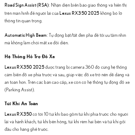
Road Sign Assist (RSA)
: Nhận diện biển báo giao thông và hiển thị
Lexus RX350 2025
trên màn hình để người lái của
không bỏ lỡ
thông tin quan trọng.
Automatic High Beam
: Tự động bật/tắt đèn pha để tối ưu tầm nhìn
mà không làm chói mắt xe đối diện.
Hệ Thống Hỗ Trợ Đỗ Xe
Lexus RX350 2025
được trang bị camera 360 độ cùng hệ thống
cảm biến đỗ xe phía trước và sau, giúp việc đỗ xe trở nên dễ dàng và
an toàn hơn. Trên các bản cao cấp, xe còn có hệ thống tự động đỗ xe
(Parking Assist).
Túi Khí An Toàn
Lexus RX350
có tới 10 túi khí bao gồm túi khí phía trước cho người
lái và hành khách, túi khí bên hông, túi khí rèm hai bên và túi khí gối
đầu cho hàng ghế trước.