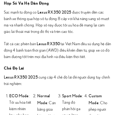
Hộp Số Và Hệ Dẫn Động
Lexus RX350 2025
Sức mạnh từ động cơ
được truyền đến các
bánh xe thông qua hộp số tự động 8 cấp với khả năng sang số mượt
mà và nhanh chóng. Hộp số này được tối ưu hóa để mang lại cảm
giác lái thoải mái trong đô thị và trên cao tốc.
Lexus RX350
Tất cả các phiên bản
tại Việt Nam đều sử dụng hệ dẫn
động 4 bánh toàn thời gian (AWD) điều khiển điện tử, giúp xe có độ
bám đường tốt trên mọi địa hình và điều kiện thời tiết.
Chế Độ Lái
Lexus RX350 2025
cung cấp 4 chế độ lái để người dùng tùy chỉnh
trải nghiệm:
ECO Mode
Normal
Sport Mode
Custom
:
:
Mode
Mode
Tối ưu hóa tiết
Tăng độ
: Cân
: Cho
kiệm nhiên
phản hồi ga
bằng giữa
phép người