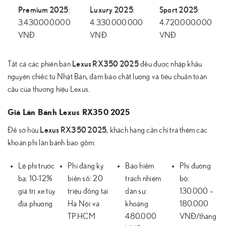
Premium 2025
Luxury 2025
Sport 2025
:
:
:
3.430.000.000
4.330.000.000
4.720.000.000
VNĐ
VNĐ
VNĐ
Lexus RX350 2025
Tất cả các phiên bản
đều được nhập khẩu
nguyên chiếc từ Nhật Bản, đảm bảo chất lượng và tiêu chuẩn toàn
cầu của thương hiệu Lexus.
Giá Lăn Bánh Lexus RX350 2025
Lexus RX350 2025
Để sở hữu
, khách hàng cần chi trả thêm các
khoản phí lăn bánh bao gồm:
Lệ phí trước
Phí đăng ký
Bảo hiểm
Phí đường
bạ: 10-12%
biển số: 20
trách nhiệm
bộ:
giá trị xe tùy
triệu đồng tại
dân sự:
130.000 –
địa phương
Hà Nội và
khoảng
180.000
TP.HCM
480.000
VNĐ/tháng