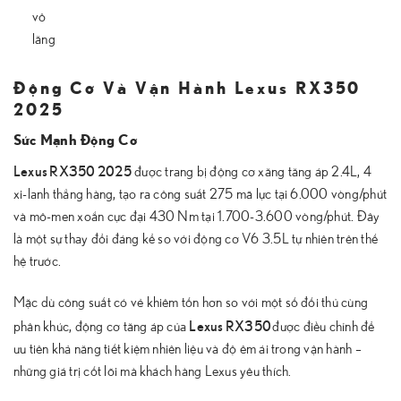
vô
lăng
Động Cơ Và Vận Hành Lexus RX350
2025
Sức Mạnh Động Cơ
Lexus RX350 2025
được trang bị động cơ xăng tăng áp 2.4L, 4
xi-lanh thẳng hàng, tạo ra công suất 275 mã lực tại 6.000 vòng/phút
và mô-men xoắn cực đại 430 Nm tại 1.700-3.600 vòng/phút. Đây
là một sự thay đổi đáng kể so với động cơ V6 3.5L tự nhiên trên thế
hệ trước.
Mặc dù công suất có vẻ khiêm tốn hơn so với một số đối thủ cùng
Lexus RX350
phân khúc, động cơ tăng áp của
được điều chỉnh để
ưu tiên khả năng tiết kiệm nhiên liệu và độ êm ái trong vận hành –
những giá trị cốt lõi mà khách hàng Lexus yêu thích.