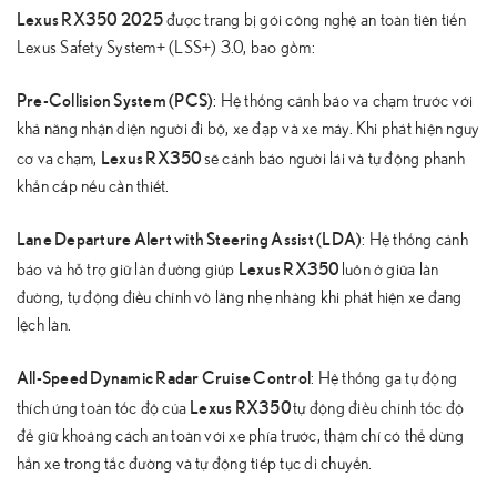
Lexus RX350 2025
được trang bị gói công nghệ an toàn tiên tiến
Lexus Safety System+ (LSS+) 3.0, bao gồm:
Pre-Collision System (PCS)
: Hệ thống cảnh báo va chạm trước với
khả năng nhận diện người đi bộ, xe đạp và xe máy. Khi phát hiện nguy
Lexus RX350
cơ va chạm,
sẽ cảnh báo người lái và tự động phanh
khẩn cấp nếu cần thiết.
Lane Departure Alert with Steering Assist (LDA)
: Hệ thống cảnh
Lexus RX350
báo và hỗ trợ giữ làn đường giúp
luôn ở giữa làn
đường, tự động điều chỉnh vô lăng nhẹ nhàng khi phát hiện xe đang
lệch làn.
All-Speed Dynamic Radar Cruise Control
: Hệ thống ga tự động
Lexus RX350
thích ứng toàn tốc độ của
tự động điều chỉnh tốc độ
để giữ khoảng cách an toàn với xe phía trước, thậm chí có thể dừng
hẳn xe trong tắc đường và tự động tiếp tục di chuyển.