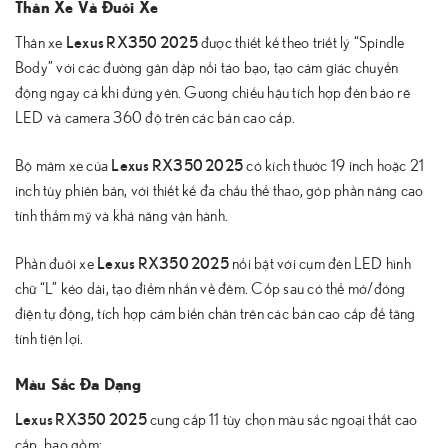
Thân Xe Và Đuôi Xe
Lexus RX350 2025
Thân xe
được thiết kế theo triết lý “Spindle
Body” với các đường gân dập nổi táo bạo, tạo cảm giác chuyển
động ngay cả khi đứng yên. Gương chiếu hậu tích hợp đèn báo rẽ
LED và camera 360 độ trên các bản cao cấp.
Lexus RX350 2025
Bộ mâm xe của
có kích thước 19 inch hoặc 21
inch tùy phiên bản, với thiết kế đa chấu thể thao, góp phần nâng cao
tính thẩm mỹ và khả năng vận hành.
Lexus RX350 2025
Phần đuôi xe
nổi bật với cụm đèn LED hình
chữ “L” kéo dài, tạo điểm nhấn về đêm. Cốp sau có thể mở/đóng
điện tự động, tích hợp cảm biến chân trên các bản cao cấp để tăng
tính tiện lợi.
Màu Sắc Đa Dạng
Lexus RX350 2025
cung cấp 11 tùy chọn màu sắc ngoại thất cao
cấp, bao gồm: