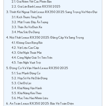
Giá Niêm Yết Các Phiên Bản
Giá Lăn Bánh Lexus RX350 2025
Thiết Kế Ngoại Thất Lexus RX350 2025: Sang Trọng Và Hiện Đại
Kích Thước Tổng Thể
Mặt Trước Đầy Ấn Tượng
Thân Xe Và Đuôi Xe
Màu Sắc Đa Dạng
Nội Thất Lexus RX350 2025: Đẳng Cấp Và Sang Trọng
Không Gian Rộng Rãi
Vật Liệu Cao Cấp
Ghế Ngồi Thoải Mái
Công Nghệ Giải Trí Tiên Tiến
Tiện Nghi Vượt Trội
Động Cơ Và Vận Hành Lexus RX350 2025
Sức Mạnh Động Cơ
Hộp Số Và Hệ Dẫn Động
Chế Độ Lái
Khả Năng Vận Hành
Khả Năng Kéo Theo
Mức Tiêu Hao Nhiên Liệu
An Toàn Lexus RX350 2025: Bảo Vệ Toàn Diện