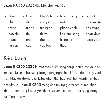
Lexus RX350 2025
đặc biệt phù hợp với:
Doanh
Gia
Người lái
Khách hàng
Người
nhân
đình
chủ yếu
ưa thích
mua xe lần
thành
trẻ có
trong đô
phong cách
đầu trong
đạt, chủ
thu
thị và
lịch lãm, sang
phân khúc
doanh
nhập
đường
trọng hơn thể
hạng sang
nghiệp
cao
cao tốc
thao
Kết Luận
Lexus RX350 2025
là một mẫu SUV hạng sang toàn diện với thiết
kế hiện đại, nội thất sang trọng, công nghệ tiên tiến và độ tin cậy vượt
trội. Mặc dù không phải là lựa chọn thể thao nhất hay mạnh mẽ nhất
Lexus RX350
phân khúc,
mang đến những giá trị cốt lõi mà phân
khúc khách hàng Lexus yêu thích: sự yên tĩnh, thoải mái, sang trọng
và đáng tin cậy.