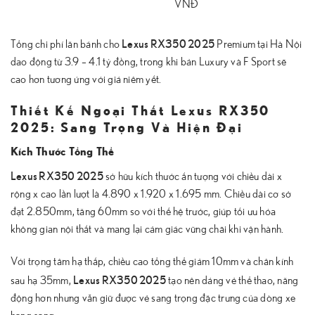
VNĐ
Lexus RX350 2025
Tổng chi phí lăn bánh cho
Premium tại Hà Nội
dao động từ 3.9 – 4.1 tỷ đồng, trong khi bản Luxury và F Sport sẽ
cao hơn tương ứng với giá niêm yết.
Thiết Kế Ngoại Thất Lexus RX350
2025: Sang Trọng Và Hiện Đại
Kích Thước Tổng Thể
Lexus RX350 2025
sở hữu kích thước ấn tượng với chiều dài x
rộng x cao lần lượt là 4.890 x 1.920 x 1.695 mm. Chiều dài cơ sở
đạt 2.850mm, tăng 60mm so với thế hệ trước, giúp tối ưu hóa
không gian nội thất và mang lại cảm giác vững chãi khi vận hành.
Với trọng tâm hạ thấp, chiều cao tổng thể giảm 10mm và chân kính
Lexus RX350 2025
sau hạ 35mm,
tạo nên dáng vẻ thể thao, năng
động hơn nhưng vẫn giữ được vẻ sang trọng đặc trưng của dòng xe