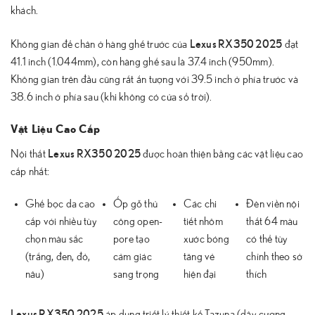
khách.
Lexus RX350 2025
Không gian để chân ở hàng ghế trước của
đạt
41.1 inch (1.044mm), còn hàng ghế sau là 37.4 inch (950mm).
Không gian trên đầu cũng rất ấn tượng với 39.5 inch ở phía trước và
38.6 inch ở phía sau (khi không có cửa sổ trời).
Vật Liệu Cao Cấp
Lexus RX350 2025
Nội thất
được hoàn thiện bằng các vật liệu cao
cấp nhất:
Ghế bọc da cao
Ốp gỗ thủ
Các chi
Đèn viền nội
cấp với nhiều tùy
công open-
tiết nhôm
thất 64 màu
chọn màu sắc
pore tạo
xước bóng
có thể tùy
(trắng, đen, đỏ,
cảm giác
tăng vẻ
chỉnh theo sở
nâu)
sang trọng
hiện đại
thích
Lexus RX350 2025
áp dụng triết lý thiết kế Tazuna (dây cương