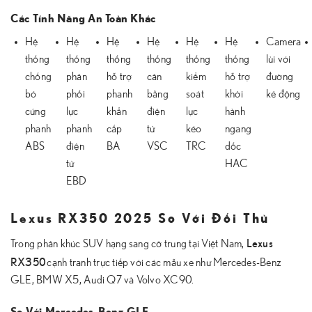
Các Tính Năng An Toàn Khác
Hệ
Hệ
Hệ
Hệ
Hệ
Hệ
Camera
thống
thống
thống
thống
thống
thống
lùi với
chống
phân
hỗ trợ
cân
kiểm
hỗ trợ
đường
bó
phối
phanh
bằng
soát
khởi
kẻ động
cứng
lực
khẩn
điện
lực
hành
phanh
phanh
cấp
tử
kéo
ngang
ABS
điện
BA
VSC
TRC
dốc
tử
HAC
EBD
Lexus RX350 2025 So Với Đối Thủ
Lexus
Trong phân khúc SUV hạng sang cỡ trung tại Việt Nam,
RX350
cạnh tranh trực tiếp với các mẫu xe như Mercedes-Benz
GLE, BMW X5, Audi Q7 và Volvo XC90.