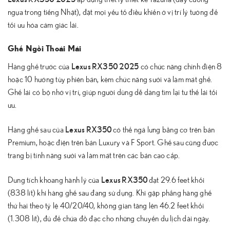
ngựa trong tiếng Nhật), đặt mọi yếu tố điều khiển ở vị trí lý tưởng để
tối ưu hóa cảm giác lái.
Ghế Ngồi Thoải Mái
Lexus RX350 2025
Hàng ghế trước của
có chức năng chỉnh điện 8
hoặc 10 hướng tùy phiên bản, kèm chức năng sưởi và làm mát ghế.
Ghế lái có bộ nhớ vị trí, giúp người dùng dễ dàng tìm lại tư thế lái tối
ưu.
Lexus RX350
Hàng ghế sau của
có thể ngả lưng bằng cơ trên bản
Premium, hoặc điện trên bản Luxury và F Sport. Ghế sau cũng được
trang bị tính năng sưởi và làm mát trên các bản cao cấp.
Lexus RX350
Dung tích khoang hành lý của
đạt 29.6 feet khối
(838 lít) khi hàng ghế sau đang sử dụng. Khi gập phẳng hàng ghế
thứ hai theo tỷ lệ 40/20/40, không gian tăng lên 46.2 feet khối
(1.308 lít), đủ để chứa đồ đạc cho những chuyến du lịch dài ngày.