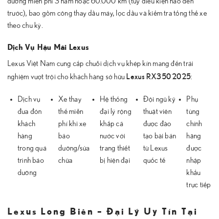
dưỡng miễn phí 3 năm hoặc 60.000 km (tùy điều kiện nào đến
trước), bao gồm công thay dầu máy, lọc dầu và kiểm tra tổng thể xe
theo chu kỳ.
Dịch Vụ Hậu Mãi Lexus
Lexus Việt Nam cung cấp chuỗi dịch vụ khép kín mang đến trải
Lexus RX350 2025
nghiệm vượt trội cho khách hàng sở hữu
:
Dịch vụ
Xe thay
Hệ thống
Đội ngũ kỹ
Phụ
đưa đón
thế miễn
đại lý rộng
thuật viên
tùng
khách
phí khi xe
khắp cả
được đào
chính
hàng
bảo
nước với
tạo bài bản
hãng
trong quá
dưỡng/sửa
trang thiết
từ Lexus
được
trình bảo
chữa
bị hiện đại
quốc tế
nhập
dưỡng
khẩu
trực tiếp
Lexus Long Biên – Đại Lý Uy Tín Tại