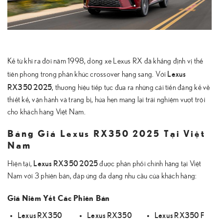
Kể từ khi ra đời năm 1998, dòng xe Lexus RX đã khẳng định vị thế
Lexus
tiên phong trong phân khúc crossover hạng sang. Với
RX350 2025
, thương hiệu tiếp tục đưa ra những cải tiến đáng kể về
thiết kế, vận hành và trang bị, hứa hẹn mang lại trải nghiệm vượt trội
cho khách hàng Việt Nam.
Bảng Giá Lexus RX350 2025 Tại Việt
Nam
Lexus RX350 2025
Hiện tại,
được phân phối chính hãng tại Việt
Nam với 3 phiên bản, đáp ứng đa dạng nhu cầu của khách hàng:
Giá Niêm Yết Các Phiên Bản
Lexus RX350
Lexus RX350
Lexus RX350 F