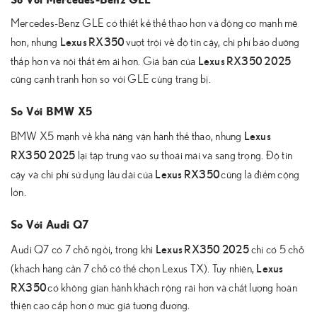
So Với Mercedes-Benz GLE
Mercedes-Benz GLE có thiết kế thể thao hơn và động cơ mạnh mẽ
Lexus RX350
hơn, nhưng
vượt trội về độ tin cậy, chi phí bảo dưỡng
Lexus RX350 2025
thấp hơn và nội thất êm ái hơn. Giá bán của
cũng cạnh tranh hơn so với GLE cùng trang bị.
So Với BMW X5
Lexus
BMW X5 mạnh về khả năng vận hành thể thao, nhưng
RX350 2025
lại tập trung vào sự thoải mái và sang trọng. Độ tin
Lexus RX350
cậy và chi phí sử dụng lâu dài của
cũng là điểm cộng
lớn.
So Với Audi Q7
Lexus RX350 2025
Audi Q7 có 7 chỗ ngồi, trong khi
chỉ có 5 chỗ
Lexus
(khách hàng cần 7 chỗ có thể chọn Lexus TX). Tuy nhiên,
RX350
có không gian hành khách rộng rãi hơn và chất lượng hoàn
thiện cao cấp hơn ở mức giá tương đương.