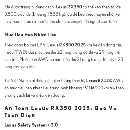
Lexus RX350
Khi được trang bị đúng cách,
có thể kéo theo tối đa
3.500 pounds (khoảng 1.588 kg), đủ để kéo theo thuyền nhỏ, xe
máy nước hoặc rơ-moóc nhỏ cho các chuyến dã ngoại cuối tuần.
Mức Tiêu Hao Nhiên Liệu
Lexus RX350 2025
Theo công bố của EPA,
với hệ dẫn động cầu
trước (FWD) đạt mức tiêu thụ 22 mpg trong đô thị và 29 mpg trên
cao tốc. Phiên bản AWD có mức tiêu thụ 21 mpg trong đô thị và 28
mpg trên cao tốc.
Lexus RX350
Tại Việt Nam, với điều kiện giao thông thực tế,
AWD
có mức tiêu hao nhiên liệu trung bình khoảng 9-11 lít/100km tùy theo
phong cách lái và điều kiện đường.
An Toàn Lexus RX350 2025: Bảo Vệ
Toàn Diện
Lexus Safety System+ 3.0