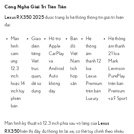
Công Nghệ Giải Trí Tiên Tiến
Lexus RX350 2025
được trang bị hệ thống thông tin giải trí hiện
đại:
Màn
Giao
Hỗ trợ
Bản
Hệ
Hệ thống
hình
diện
Apple
đồ
thống
âm thanh
cảm
tiếng
CarPlay
Việt
âm
21 loa
ứng
Việt
và
Nam
thanh 12
Mark
12.3
trực
Android
tích
loa
Levinson
inch
quan,
Auto
hợp
Lexus
PurePlay
hoặc 14
dễ sử
không
sẵn
Premium
trên bản
inch tùy
dụng
dây
trên bản
Premium
phiên
Luxury
và F Sport
bản
Lexus
Màn hình kỹ thuật số 12.3 inch phía sau vô lăng của
RX350
hiển thị đầy đủ thông tin lái xe, có thể tùy chỉnh theo nhiều