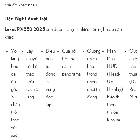
chế độ khác nhau.
Tiện Nghi Vượt Trội
Lexus RX350 2025
còn được trang bị nhiều tiện nghi cao cấp
khác:
Vô
Lẫy
Điều
Cửa sổ
Gương
Màn
Gư
lăng
chuyển
hòa
trời toàn
chiếu
hình
chi
bọc
số thể
tự
cảnh
hậu
HUD
hậu
da
thao
động
panorama
trong
(Head-
thuậ
ốp
phía
3
chống
Up
(Dig
gỗ,
sau vô
vùng
chói tự
Display)
Rea
3
lăng
độc
động
hiển thị
Mir
chấu
lập
thông
thể
tin lên
thao
kính lái
với
sưởi