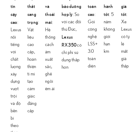
tin
thất
và
bảo dưỡng
toàn
hành
giá
cậy
sang
thoải
hợp lý
cao
tốt
tốt
: So
:
: 5
:
cao
trọng
mái
với các đối
Gói
năm
Xe
:
:
:
thủ Đức,
công
không
Lexus
Lexus
Vật
Hệ
Lexus
nghệ
giới
có tỷ
nổi
liệu
thống
RX350
LSS+
hạn
lệ
tiếng
cao
cách
có
3.0
km
mất
với
cấp,
âm
chi phí sử
toàn
giá
chất
hoàn
xuất
dụng thấp
diện
thấp
lượng
thiện
sắc,
hơn
xây
tỉ mỉ
ghế
dựng
tạo
ngồi
vượt
cảm
êm ái
trội
giác
và độ
đẳng
bền
cấp
bỉ
theo