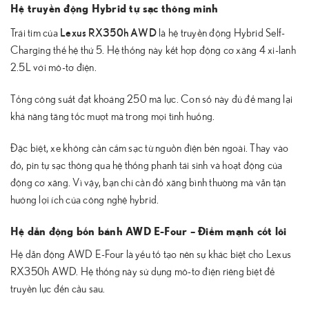
Hệ truyền động Hybrid tự sạc thông minh
Lexus RX350h AWD
Trái tim của
là hệ truyền động Hybrid Self-
Charging thế hệ thứ 5. Hệ thống này kết hợp động cơ xăng 4 xi-lanh
2.5L với mô-tơ điện.
Tổng công suất đạt khoảng 250 mã lực. Con số này đủ để mang lại
khả năng tăng tốc mượt mà trong mọi tình huống.
Đặc biệt, xe không cần cắm sạc từ nguồn điện bên ngoài. Thay vào
đó, pin tự sạc thông qua hệ thống phanh tái sinh và hoạt động của
động cơ xăng. Vì vậy, bạn chỉ cần đổ xăng bình thường mà vẫn tận
hưởng lợi ích của công nghệ hybrid.
Hệ dẫn động bốn bánh AWD E-Four – Điểm mạnh cốt lõi
Hệ dẫn động AWD E-Four là yếu tố tạo nên sự khác biệt cho Lexus
RX350h AWD. Hệ thống này sử dụng mô-tơ điện riêng biệt để
truyền lực đến cầu sau.