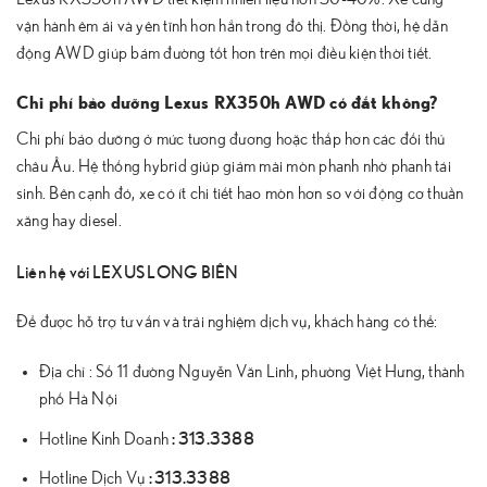
vận hành êm ái và yên tĩnh hơn hẳn trong đô thị. Đồng thời, hệ dẫn
động AWD giúp bám đường tốt hơn trên mọi điều kiện thời tiết.
Chi phí bảo dưỡng Lexus RX350h AWD có đắt không?
Chi phí bảo dưỡng ở mức tương đương hoặc thấp hơn các đối thủ
châu Âu. Hệ thống hybrid giúp giảm mài mòn phanh nhờ phanh tái
sinh. Bên cạnh đó, xe có ít chi tiết hao mòn hơn so với động cơ thuần
xăng hay diesel.
Liên hệ với LEXUS LONG BIÊN
Để được hỗ trợ tư vấn và trải nghiệm dịch vụ, khách hàng có thể:
Địa chỉ : Số 11 đường Nguyễn Văn Linh, phường Việt Hưng, thành
phố Hà Nội
:
313.3388
Hotline Kinh Doanh
:
313.3388
Hotline Dịch Vụ