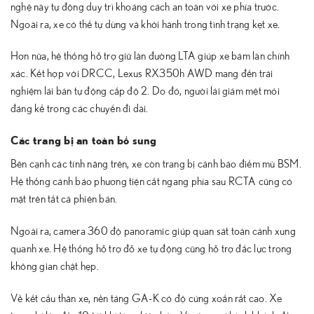
nghệ này tự động duy trì khoảng cách an toàn với xe phía trước.
Ngoài ra, xe có thể tự dừng và khởi hành trong tình trạng kẹt xe.
Hơn nữa, hệ thống hỗ trợ giữ làn đường LTA giúp xe bám làn chính
xác. Kết hợp với DRCC, Lexus RX350h AWD mang đến trải
nghiệm lái bán tự động cấp độ 2. Do đó, người lái giảm mệt mỏi
đáng kể trong các chuyến đi dài.
Các trang bị an toàn bổ sung
Bên cạnh các tính năng trên, xe còn trang bị cảnh báo điểm mù BSM.
Hệ thống cảnh báo phương tiện cắt ngang phía sau RCTA cũng có
mặt trên tất cả phiên bản.
Ngoài ra, camera 360 độ panoramic giúp quan sát toàn cảnh xung
quanh xe. Hệ thống hỗ trợ đỗ xe tự động cũng hỗ trợ đắc lực trong
không gian chật hẹp.
Về kết cấu thân xe, nền tảng GA-K có độ cứng xoắn rất cao. Xe