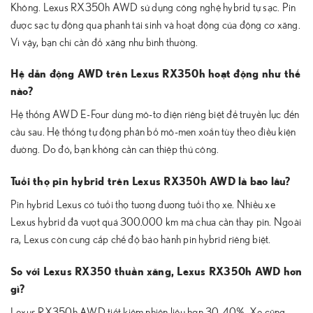
Không. Lexus RX350h AWD sử dụng công nghệ hybrid tự sạc. Pin
được sạc tự động qua phanh tái sinh và hoạt động của động cơ xăng.
Vì vậy, bạn chỉ cần đổ xăng như bình thường.
Hệ dẫn động AWD trên Lexus RX350h hoạt động như thế
nào?
Hệ thống AWD E-Four dùng mô-tơ điện riêng biệt để truyền lực đến
cầu sau. Hệ thống tự động phân bổ mô-men xoắn tùy theo điều kiện
đường. Do đó, bạn không cần can thiệp thủ công.
Tuổi thọ pin hybrid trên Lexus RX350h AWD là bao lâu?
Pin hybrid Lexus có tuổi thọ tương đương tuổi thọ xe. Nhiều xe
Lexus hybrid đã vượt quá 300.000 km mà chưa cần thay pin. Ngoài
ra, Lexus còn cung cấp chế độ bảo hành pin hybrid riêng biệt.
So với Lexus RX350 thuần xăng, Lexus RX350h AWD hơn
gì?
Lexus RX350h AWD tiết kiệm nhiên liệu hơn 30-40%. Xe cũng