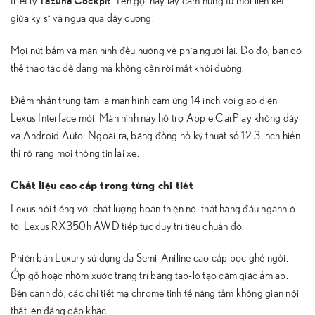
triết lý
. Tên gọi này lấy cảm hứng từ mối liên kết
giữa kỵ sĩ và ngựa qua dây cương.
Mọi nút bấm và màn hình đều hướng về phía người lái. Do đó, bạn có
thể thao tác dễ dàng mà không cần rời mắt khỏi đường.
Điểm nhấn trung tâm là màn hình cảm ứng 14 inch với giao diện
Lexus Interface mới. Màn hình này hỗ trợ Apple CarPlay không dây
và Android Auto. Ngoài ra, bảng đồng hồ kỹ thuật số 12.3 inch hiển
thị rõ ràng mọi thông tin lái xe.
Chất liệu cao cấp trong từng chi tiết
Lexus nổi tiếng với chất lượng hoàn thiện nội thất hàng đầu ngành ô
tô. Lexus RX350h AWD tiếp tục duy trì tiêu chuẩn đó.
Phiên bản Luxury sử dụng da Semi-Aniline cao cấp bọc ghế ngồi.
Ốp gỗ hoặc nhôm xước trang trí bảng táp-lô tạo cảm giác ấm áp.
Bên cạnh đó, các chi tiết mạ chrome tinh tế nâng tầm không gian nội
thất lên đẳng cấp khác.