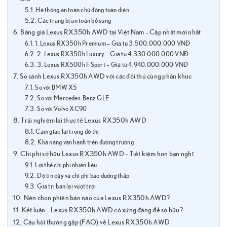
Hệ thống an toàn chủ động toàn diện
Các trang bị an toàn bổ sung
Bảng giá Lexus RX350h AWD tại Việt Nam – Cập nhật mới nhất
1. Lexus RX350h Premium – Giá từ 3.500.000.000 VNĐ
2. Lexus RX350h Luxury – Giá từ 4.330.000.000 VNĐ
3. Lexus RX500h F Sport – Giá từ 4.940.000.000 VNĐ
So sánh Lexus RX350h AWD với các đối thủ cùng phân khúc
So với BMW X5
So với Mercedes-Benz GLE
So với Volvo XC90
Trải nghiệm lái thực tế Lexus RX350h AWD
Cảm giác lái trong đô thị
Khả năng vận hành trên đường trường
Chi phí sở hữu Lexus RX350h AWD – Tiết kiệm hơn bạn nghĩ
Lợi thế chi phí nhiên liệu
Độ tin cậy và chi phí bảo dưỡng thấp
Giá trị bán lại vượt trội
Nên chọn phiên bản nào của Lexus RX350h AWD?
Kết luận – Lexus RX350h AWD có xứng đáng để sở hữu?
Câu hỏi thường gặp (FAQ) về Lexus RX350h AWD