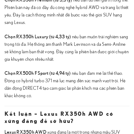
Phiên bản này đã có đầy đủ công nghệ hybrid AWD và trang bị thiết
yếu. Đây là cách thông minh nhất để bước vào thế giới SUV hạng
sang Lexus.
Chọn RX350h Luxury (từ 4,33 tỷ)
nếu bạn muốn trải nghiệm sang
trọng tối đa. Hệ thống âm thanh Mark Levinson và da Semi-Aniline
sẽ không làm bạn thất vọng. Đây cũng là phiên bản được giới chuyên
gia khuyên chọn nhiều nhất.
Chọn RX500h F Sport (từ 4,94 tỷ)
nếu bạn đam mê lái thể thao.
Động cơ hybrid turbo 371 mã lực mang đến sức mạnh vượt trội. Hệ
dẫn động DIRECT4 tạo cảm giác lái phấn khích mà các phiên bản
khác không có.
Kết luận – Lexus RX350h AWD có
xứng đáng để sở hữu?
Lexus RX350h AWD
xứng đáng là một trong những mẫu SUV