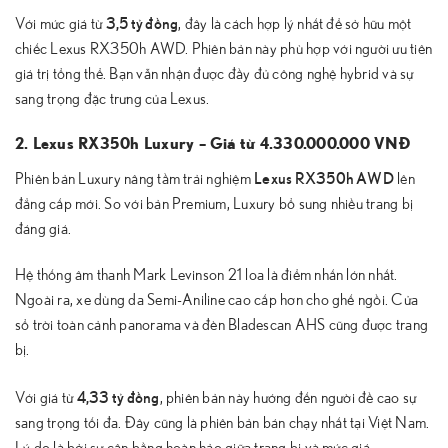
3,5 tỷ đồng
Với mức giá từ
, đây là cách hợp lý nhất để sở hữu một
chiếc Lexus RX350h AWD. Phiên bản này phù hợp với người ưu tiên
giá trị tổng thể. Bạn vẫn nhận được đầy đủ công nghệ hybrid và sự
sang trọng đặc trưng của Lexus.
2. Lexus RX350h Luxury – Giá từ 4.330.000.000 VNĐ
Lexus RX350h AWD
Phiên bản Luxury nâng tầm trải nghiệm
lên
đẳng cấp mới. So với bản Premium, Luxury bổ sung nhiều trang bị
đáng giá.
Hệ thống âm thanh Mark Levinson 21 loa là điểm nhấn lớn nhất.
Ngoài ra, xe dùng da Semi-Aniline cao cấp hơn cho ghế ngồi. Cửa
sổ trời toàn cảnh panorama và đèn Bladescan AHS cũng được trang
bị.
4,33 tỷ đồng
Với giá từ
, phiên bản này hướng đến người đề cao sự
sang trọng tối đa. Đây cũng là phiên bản bán chạy nhất tại Việt Nam.
Lý do là bởi sự cân bằng hoàn hảo giữa trang bị và mức giá.