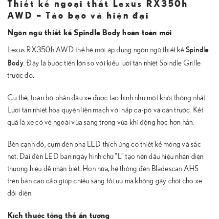
Thiết kế ngoại thất Lexus RX350h
AWD – Táo bạo và hiện đại
Ngôn ngữ thiết kế Spindle Body hoàn toàn mới
Spindle
Lexus RX350h AWD thế hệ mới áp dụng ngôn ngữ thiết kế
Body
. Đây là bước tiến lớn so với kiểu lưới tản nhiệt Spindle Grille
trước đó.
Cụ thể, toàn bộ phần đầu xe được tạo hình như một khối thống nhất.
Lưới tản nhiệt hòa quyện liền mạch với nắp ca-pô và cản trước. Kết
quả là xe có vẻ ngoài vừa sang trọng vừa khí động học hơn hẳn.
Bên cạnh đó, cụm đèn pha LED thích ứng có thiết kế mỏng và sắc
nét. Dải đèn LED ban ngày hình chữ “L” tạo nên dấu hiệu nhận diện
thương hiệu dễ nhận biết. Hơn nữa, hệ thống đèn Bladescan AHS
trên bản cao cấp giúp chiếu sáng tối ưu mà không gây chói cho xe
đối diện.
Kích thước tổng thể ấn tượng