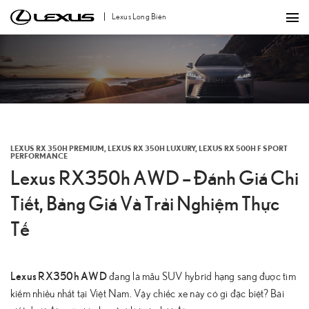
Bỏ
Lexus Long Biên
qua
nội
dung
LEXUS RX 350H PREMIUM
,
LEXUS RX 350H LUXURY
,
LEXUS RX 500H F SPORT
PERFORMANCE
Lexus RX350h AWD – Đánh Giá Chi
Tiết, Bảng Giá Và Trải Nghiệm Thực
Tế
Lexus RX350h AWD
đang là mẫu SUV hybrid hạng sang được tìm
kiếm nhiều nhất tại Việt Nam. Vậy chiếc xe này có gì đặc biệt? Bài