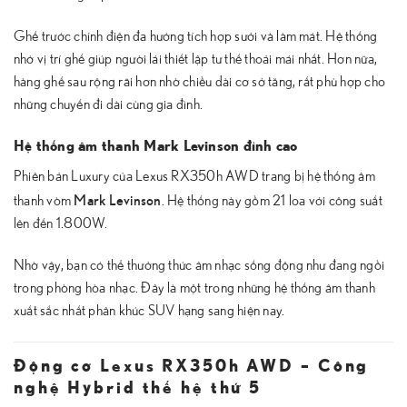
Ghế trước chỉnh điện đa hướng tích hợp sưởi và làm mát. Hệ thống
nhớ vị trí ghế giúp người lái thiết lập tư thế thoải mái nhất. Hơn nữa,
hàng ghế sau rộng rãi hơn nhờ chiều dài cơ sở tăng, rất phù hợp cho
những chuyến đi dài cùng gia đình.
Hệ thống âm thanh Mark Levinson đỉnh cao
Phiên bản Luxury của Lexus RX350h AWD trang bị hệ thống âm
Mark Levinson
thanh vòm
. Hệ thống này gồm 21 loa với công suất
lên đến 1.800W.
Nhờ vậy, bạn có thể thưởng thức âm nhạc sống động như đang ngồi
trong phòng hòa nhạc. Đây là một trong những hệ thống âm thanh
xuất sắc nhất phân khúc SUV hạng sang hiện nay.
Động cơ Lexus RX350h AWD – Công
nghệ Hybrid thế hệ thứ 5