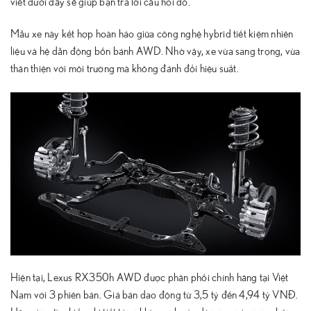
viết dưới đây sẽ giúp bạn trả lời câu hỏi đó.
Mẫu xe này kết hợp hoàn hảo giữa công nghệ hybrid tiết kiệm nhiên
liệu và hệ dẫn động bốn bánh AWD. Nhờ vậy, xe vừa sang trọng, vừa
thân thiện với môi trường mà không đánh đổi hiệu suất.
Hiện tại,
Lexus RX350h AWD
được phân phối chính hãng tại Việt
Nam với 3 phiên bản. Giá bán dao động từ 3,5 tỷ đến 4,94 tỷ VNĐ.