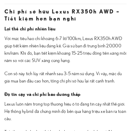
Chi phí sở hữu Lexus RX350h AWD –
Tiết kiệm hơn bạn nghĩ
Lợi thế chi phí nhiên liệu
Với mức tiêu hao chỉ khoảng 6-7 lít/100km, Lexus RX350h AWD
giúp tiết kiệm nhiên liệu đáng kể. Giả sử bạn đi trung bình 20.000
km/năm. Khi đó, bạn tiết kiệm khoảng 15-25 triệu đồng tiền xăng mỗi
năm so với các SUV xăng cùng hạng.
Con số này tích lũy rất nhanh sau 3-5 năm sử dụng. Vì vậy, mặc dù
giá mua ban đầu cao hơn, tổng chi phí sở hữu lại rất cạnh tranh.
Độ tin cậy và chi phí bảo dưỡng thấp
Lexus luôn nằm trong top thương hiệu ô tô đáng tin cậy nhất thế giới.
Hệ thống hybrid đã chứng minh độ bền qua hàng triệu xe bán ra toàn
cầu.