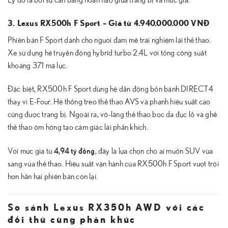
3. Lexus RX500h F Sport – Giá từ 4.940.000.000 VNĐ
Phiên bản F Sport dành cho người đam mê trải nghiệm lái thể thao.
Xe sử dụng hệ truyền động hybrid turbo 2.4L với tổng công suất
khoảng 371 mã lực.
Đặc biệt, RX500h F Sport dùng hệ dẫn động bốn bánh DIRECT4
thay vì E-Four. Hệ thống treo thể thao AVS và phanh hiệu suất cao
cũng được trang bị. Ngoài ra, vô-lăng thể thao bọc da đục lỗ và ghế
thể thao ôm hông tạo cảm giác lái phấn khích.
4,94 tỷ đồng
Với mức giá từ
, đây là lựa chọn cho ai muốn SUV vừa
sang vừa thể thao. Hiệu suất vận hành của RX500h F Sport vượt trội
hơn hẳn hai phiên bản còn lại.
So sánh Lexus RX350h AWD với các
đối thủ cùng phân khúc