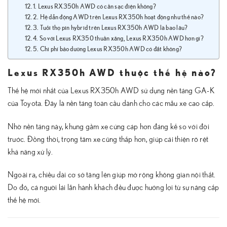
Lexus RX350h AWD có cần sạc điện không?
Hệ dẫn động AWD trên Lexus RX350h hoạt động như thế nào?
Tuổi thọ pin hybrid trên Lexus RX350h AWD là bao lâu?
So với Lexus RX350 thuần xăng, Lexus RX350h AWD hơn gì?
Chi phí bảo dưỡng Lexus RX350h AWD có đắt không?
Lexus RX350h AWD thuộc thế hệ nào?
Thế hệ mới nhất của Lexus RX350h AWD sử dụng nền tảng GA-K
của Toyota. Đây là nền tảng toàn cầu dành cho các mẫu xe cao cấp.
Nhờ nền tảng này, khung gầm xe cứng cáp hơn đáng kể so với đời
trước. Đồng thời, trọng tâm xe cũng thấp hơn, giúp cải thiện rõ rệt
khả năng xử lý.
Ngoài ra, chiều dài cơ sở tăng lên giúp mở rộng không gian nội thất.
Do đó, cả người lái lẫn hành khách đều được hưởng lợi từ sự nâng cấp
thế hệ mới.