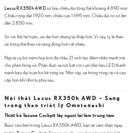
Lexus RX350h AWD
sở hữu chiều dài tổng thể khoảng 4.890 mm.
Chiều rộng đạt 1.920 mm, chiều cao 1.695 mm. Chiều dài cơ sở lên
đến 2.850 mm.
So với thế hệ trước, xe dài hơn nhưng lại thấp hơn. Vì vậy, tỷ lệ thân
xe trông thể thao và năng động hơn rất nhiều.
Ngoài ra, bộ mâm hợp kim đa chấu 21 inch tạo điểm nhấn mạnh mẽ
cho phần hông xe. Phần đuôi xe nổi bật với cụm đèn hậu LED thanh
mảnh kéo dài toàn bộ bề rộng xe. Nhờ vậy, xe trông rộng rãi và cao
cấp hơn khi nhìn từ phía sau.
Nội thất Lexus RX350h AWD – Sang
trọng theo triết lý Omotenashi
Thiết kế Tazuna Cockpit lấy người lái làm trung tâm
Bước vào bên trong Lexus RX350h AWD, bạn sẽ cảm nhận ngay
Tazuna Cockpit