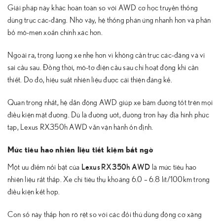
Giải pháp này khác hoàn toàn so với AWD cơ học truyền thống
dùng trục các-đăng. Nhờ vậy, hệ thống phản ứng nhanh hơn và phân
bổ mô-men xoắn chính xác hơn.
Ngoài ra, trọng lượng xe nhẹ hơn vì không cần trục các-đăng và vi
sai cầu sau. Đồng thời, mô-tơ điện cầu sau chỉ hoạt động khi cần
thiết. Do đó, hiệu suất nhiên liệu được cải thiện đáng kể.
Quan trọng nhất, hệ dẫn động AWD giúp xe bám đường tốt trên mọi
điều kiện mặt đường. Dù là đường ướt, đường trơn hay địa hình phức
tạp, Lexus RX350h AWD vẫn vận hành ổn định.
Mức tiêu hao nhiên liệu tiết kiệm bất ngờ
Lexus RX350h AWD
Một ưu điểm nổi bật của
là mức tiêu hao
nhiên liệu rất thấp. Xe chỉ tiêu thụ khoảng 6.0 – 6.8 lít/100km trong
điều kiện kết hợp.
Con số này thấp hơn rõ rệt so với các đối thủ dùng động cơ xăng