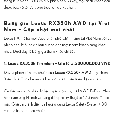
trang bị lên đến 10 túi khí tùy phiên bản. Vì vậy, mọi hành khách đều
được bảo vệ tối đa trong trường hợp va chạm.
Bảng giá Lexus RX350h AWD tại Việt
Nam – Cập nhật mới nhất
Lexus RX thế hệ mới được phân phối chính hãng tại Việt Nam với ba
phiên bản. Mỗi phiên bản hướng đến một nhóm khách hàng khác
nhau. Dưới đây là bảng giá tham khảo chi tiết.
1. Lexus RX350h Premium – Giá từ 3.500.000.000 VNĐ
Lexus RX350h AWD
Đây là phiên bản tiêu chuẩn của
. Tuy nhiên,
“tiêu chuẩn” của Lexus đã bao gồm rất nhiều trang bị cao cấp.
Cụ thể, xe sở hữu đầy đủ hệ truyền động hybrid AWD E-Four. Màn
hình cảm ứng 14 inch và bảng đồng hồ kỹ thuật số 12.3 inch đều có
mặt. Ghế da chỉnh điện đa hướng cùng Lexus Safety System+ 3.0
cũng là trang bị tiêu chuẩn.