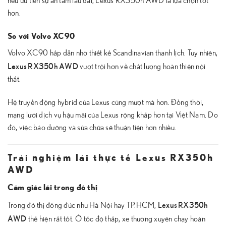
nếu ưu tiên sự an tâm lâu dài, Lexus RX350h AWD là lựa chọn tốt
hơn.
So với Volvo XC90
Volvo XC90 hấp dẫn nhờ thiết kế Scandinavian thanh lịch. Tuy nhiên,
Lexus RX350h AWD
vượt trội hơn về chất lượng hoàn thiện nội
thất.
Hệ truyền động hybrid của Lexus cũng mượt mà hơn. Đồng thời,
mạng lưới dịch vụ hậu mãi của Lexus rộng khắp hơn tại Việt Nam. Do
đó, việc bảo dưỡng và sửa chữa sẽ thuận tiện hơn nhiều.
Trải nghiệm lái thực tế Lexus RX350h
AWD
Cảm giác lái trong đô thị
Lexus RX350h
Trong đô thị đông đúc như Hà Nội hay TP.HCM,
AWD
thể hiện rất tốt. Ở tốc độ thấp, xe thường xuyên chạy hoàn