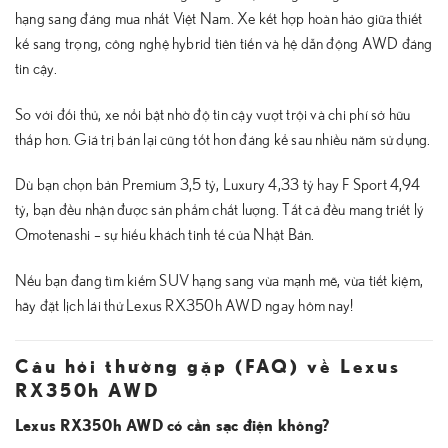
hạng sang đáng mua nhất Việt Nam. Xe kết hợp hoàn hảo giữa thiết
kế sang trọng, công nghệ hybrid tiên tiến và hệ dẫn động AWD đáng
tin cậy.
So với đối thủ, xe nổi bật nhờ độ tin cậy vượt trội và chi phí sở hữu
thấp hơn. Giá trị bán lại cũng tốt hơn đáng kể sau nhiều năm sử dụng.
Dù bạn chọn bản Premium 3,5 tỷ, Luxury 4,33 tỷ hay F Sport 4,94
tỷ, bạn đều nhận được sản phẩm chất lượng. Tất cả đều mang triết lý
Omotenashi – sự hiếu khách tinh tế của Nhật Bản.
Nếu bạn đang tìm kiếm SUV hạng sang vừa mạnh mẽ, vừa tiết kiệm,
hãy đặt lịch lái thử Lexus RX350h AWD ngay hôm nay!
Câu hỏi thường gặp (FAQ) về Lexus
RX350h AWD
Lexus RX350h AWD có cần sạc điện không?