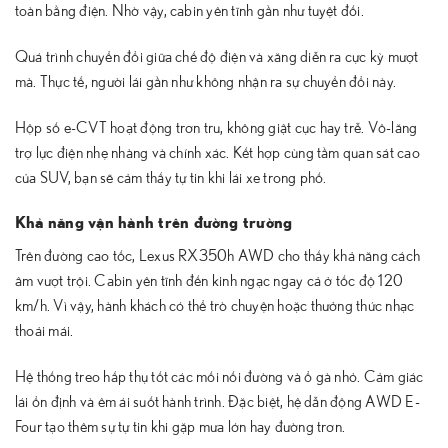
toàn bằng điện. Nhờ vậy, cabin yên tĩnh gần như tuyệt đối.
Quá trình chuyển đổi giữa chế độ điện và xăng diễn ra cực kỳ mượt
mà. Thực tế, người lái gần như không nhận ra sự chuyển đổi này.
Hộp số e-CVT hoạt động trơn tru, không giật cục hay trễ. Vô-lăng
trợ lực điện nhẹ nhàng và chính xác. Kết hợp cùng tầm quan sát cao
của SUV, bạn sẽ cảm thấy tự tin khi lái xe trong phố.
Khả năng vận hành trên đường trường
Trên đường cao tốc, Lexus RX350h AWD cho thấy khả năng cách
âm vượt trội. Cabin yên tĩnh đến kinh ngạc ngay cả ở tốc độ 120
km/h. Vì vậy, hành khách có thể trò chuyện hoặc thưởng thức nhạc
thoải mái.
Hệ thống treo hấp thụ tốt các mối nối đường và ổ gà nhỏ. Cảm giác
lái ổn định và êm ái suốt hành trình. Đặc biệt, hệ dẫn động AWD E-
Four tạo thêm sự tự tin khi gặp mưa lớn hay đường trơn.