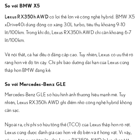
So với BMW X5
Lexus RX350h AWD
có lợi thế lớn về công nghệ hybrid. BMW X5
xDrive40i dùng động cơ xăng 3.0L turbo, tiêu thụ khoảng 9-10
lít/100km. Trong khi đó, Lexus RX350h AWD chỉ cần khoảng 6-7
lít/100km.
Về nội thất, cả hai đều ở đẳng cấp cao. Tuy nhiên, Lexus có ưu thế rõ
ràng hơn về độ tin cậy. Chi phí bảo dưỡng dài hạn của Lexus cũng
thấp hơn BMW đáng kể.
So với Mercedes-Benz GLE
Mercedes-Benz GLE sở hữu hình ảnh thương hiệu mạnh mẽ. Tuy
nhiên, Lexus RX350h AWD ghi điểm nhờ công nghệ hybrid không
cần sạc.
Ngoài ra, chi phí sở hữu tổng thể (TCO) của Lexus thấp hơn rõ rệt.
Lexus cũng được đánh giá cao hơn về độ bền và ít hỏng vặt. Vì vậy,