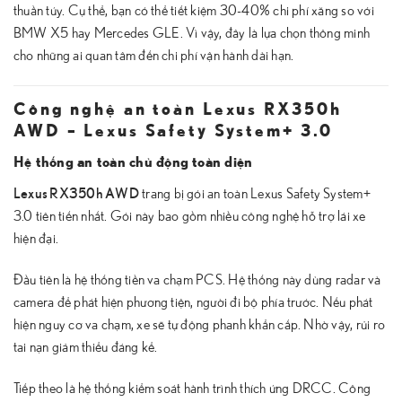
thuần túy. Cụ thể, bạn có thể tiết kiệm 30-40% chi phí xăng so với
BMW X5 hay Mercedes GLE. Vì vậy, đây là lựa chọn thông minh
cho những ai quan tâm đến chi phí vận hành dài hạn.
Công nghệ an toàn Lexus RX350h
AWD – Lexus Safety System+ 3.0
Hệ thống an toàn chủ động toàn diện
Lexus RX350h AWD
trang bị gói an toàn Lexus Safety System+
3.0 tiên tiến nhất. Gói này bao gồm nhiều công nghệ hỗ trợ lái xe
hiện đại.
Đầu tiên là hệ thống tiền va chạm PCS. Hệ thống này dùng radar và
camera để phát hiện phương tiện, người đi bộ phía trước. Nếu phát
hiện nguy cơ va chạm, xe sẽ tự động phanh khẩn cấp. Nhờ vậy, rủi ro
tai nạn giảm thiểu đáng kể.
Tiếp theo là hệ thống kiểm soát hành trình thích ứng DRCC. Công