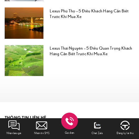
Lexus Phú Thọ – 5 Điều Khách Hàng Cần Biết
Trước Khi Mua Xe
Lexus Thái Nguyên – 5 Điều Quan Trọng Khách
Hàng Cần Biết Trước Khi Mua Xe
THÔNG TIN LIÊN HỆ
Hotline
077.313.3388
Gọi điện
Nhận báo giá
Nhắn tin SMS
Chat Zalo
Đăng ký lái thử