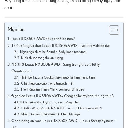
Hãy cùng tìm hiểu chi tiết từng khía cạnh của dòng xe này ngay bên
dưới.
Mục lục
Lexus RX350h AWD thuộc thế hệ nào?
Thiết kế ngoại thất Lexus RX350h AWD – Táo bạo và hiện đại
Ngôn ngữ thiết kế Spindle Body hoàn toàn mới
Kích thước tổng thể ấn tượng
Nội thất Lexus RX350h AWD – Sang trọng theo triết lý
Omotenashi
Thiết kế Tazuna Cockpit lấy người lái làm trung tâm
Chất liệu cao cấp trong từng chi tiết
Hệ thống âm thanh Mark Levinson đỉnh cao
Động cơ Lexus RX350h AWD – Công nghệ Hybrid thế hệ thứ 5
Hệ truyền động Hybrid tự sạc thông minh
Hệ dẫn động bốn bánh AWD E-Four – Điểm mạnh cốt lõi
Mức tiêu hao nhiên liệu tiết kiệm bất ngờ
Công nghệ an toàn Lexus RX350h AWD – Lexus Safety System+
3.0