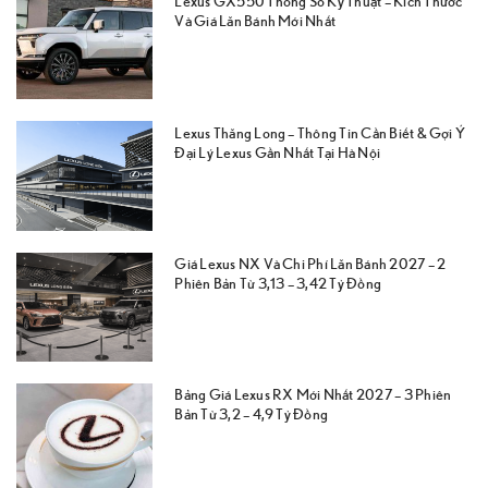
Lexus GX550 Thông Số Kỹ Thuật – Kích Thước
Và Giá Lăn Bánh Mới Nhất
Lexus Thăng Long – Thông Tin Cần Biết & Gợi Ý
Đại Lý Lexus Gần Nhất Tại Hà Nội
Giá Lexus NX Và Chi Phí Lăn Bánh 2027 – 2
Phiên Bản Từ 3,13 – 3,42 Tỷ Đồng
Bảng Giá Lexus RX Mới Nhất 2027 – 3 Phiên
Bản Từ 3,2 – 4,9 Tỷ Đồng