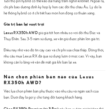
Tuổi thọ pin hybrid có thể kéo dài hàng trăm nghìn kilômét. Ngoài ra,
chi phí bảo dưỡng định kỳ hợp lý hơn các đối thủ châu Âu. Lý do là
hệ thống hybrid có ít chi tiết hao mòn hơn động cơ thuần xăng.
Giá trị bán lại vượt trội
Lexus RX350h AWD
giữ giá tốt hơn nhiều so với đối thủ Đức và
Thụy Điển. Sau 3-5 năm sử dụng, xe vẫn giữ được phần lớn giá trị.
Điều này nhờ vào độ tin cậy cao và chi phí sửa chữa thấp. Đồng thời,
nhu cầu mua Lexus RX đã qua sử dụng luôn ở mức cao. Vì vậy, bạn
không cần lo lắng về vấn đề mất giá khi bán lại xe.
Nên chọn phiên bản nào của Lexus
RX350h AWD?
Việc lựa chọn phiên bản phụ thuộc vào nhu cầu và ngân sách của
bạn. Dưới đây là gợi ý cho từng đối tượng khách hàng.
Chọn RX350h Premium (từ 3,5 tỷ)
nếu bạn ưu tiên giá trị tổng thể.