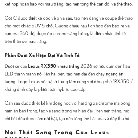
kết hợp hoàn hảo với màu trắng, tạo nên tổng thể cân đối và thể thao.
Cột C được thiết kế dốc về phía sau, tạo nên dáng vẻ coupe thể thao
cho một chiếc SUV 5 chỗ. Gương chiếu hậu tích hợp đèn báo rẽ và
camera 360 độ, được ốp chrome sáng bóng, là điểm nhấn tinh tế
trên thân xe màu trắng.
Phần Đuôi Xe Hiện Đại Và Tinh Tế
Lexus RX350h màu trắng
Đuôi xe của
2026 sở hữu cụm đèn hậu
LED thanh mảnh nối liền hai bên, tạo nên dải đèn chạy ngang ấn
tượng. Logo Lexus nổi bật ở trung tâm cùng với dòng chữ “RX350h”
khẳng định đây là phiên bản hybrid cao cấp.
Cản sau được thiết kế khí động học với hai ống xả chrome mạ bóng
nằm ẩn bên trong, tạo vẻ sang trọng và hiện đại. Trên nền trắng, mọi
chi tiết đều được làm nổi bật, tạo nên tổng thể hài hòa và đầy thu hút.
Nội Thất Sang Trọng Của Lexus