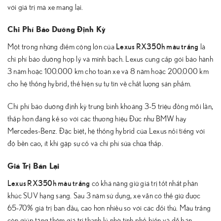
với giá trị mà xe mang lại.
Chi Phí Bảo Dưỡng Định Kỳ
Lexus RX350h màu trắng
Một trong những điểm cộng lớn của
là
chi phí bảo dưỡng hợp lý và minh bạch. Lexus cung cấp gói bảo hành
3 năm hoặc 100.000 km cho toàn xe và 8 năm hoặc 200.000 km
cho hệ thống hybrid, thể hiện sự tự tin về chất lượng sản phẩm.
Chi phí bảo dưỡng định kỳ trung bình khoảng 3-5 triệu đồng mỗi lần,
thấp hơn đáng kể so với các thương hiệu Đức như BMW hay
Mercedes-Benz. Đặc biệt, hệ thống hybrid của Lexus nổi tiếng với
độ bền cao, ít khi gặp sự cố và chi phí sửa chữa thấp.
Giá Trị Bán Lại
Lexus RX350h màu trắng
có khả năng giữ giá trị tốt nhất phân
khúc SUV hạng sang. Sau 3 năm sử dụng, xe vẫn có thể giữ được
65-70% giá trị ban đầu, cao hơn nhiều so với các đối thủ. Màu trắng
còn giúp tăng thêm giá trị thanh lý nhờ tính phổ biến và dễ bán.