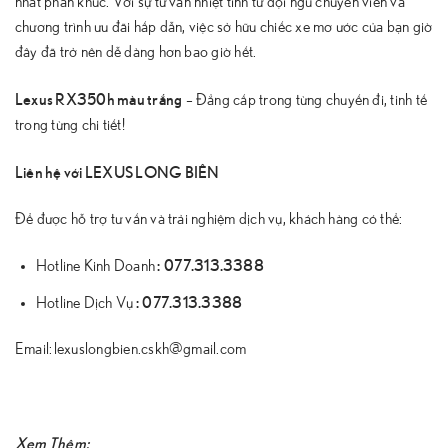
nhất phân khúc. Với sự tư vấn nhiệt tình từ đội ngũ chuyên viên và
chương trình ưu đãi hấp dẫn, việc sở hữu chiếc xe mơ ước của bạn giờ
đây đã trở nên dễ dàng hơn bao giờ hết.
Lexus RX350h màu trắng
– Đẳng cấp trong từng chuyến đi, tinh tế
trong từng chi tiết!
Liên hệ với LEXUS LONG BIÊN
Để được hỗ trợ tư vấn và trải nghiệm dịch vụ, khách hàng có thể:
:
077.313.3388
Hotline Kinh Doanh
:
077.313.3388
Hotline Dịch Vụ
Email: lexuslongbien.cskh@gmail.com
Xem Thêm: