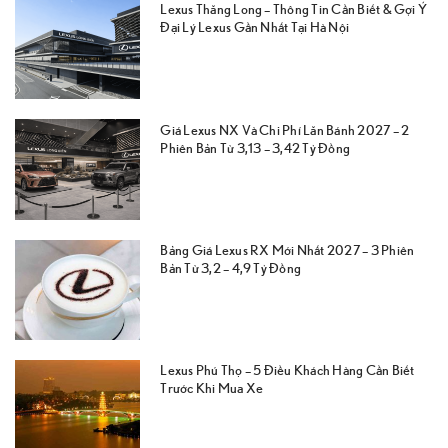
Lexus Thăng Long – Thông Tin Cần Biết & Gợi Ý
Đại Lý Lexus Gần Nhất Tại Hà Nội
Giá Lexus NX Và Chi Phí Lăn Bánh 2027 – 2
Phiên Bản Từ 3,13 – 3,42 Tỷ Đồng
Bảng Giá Lexus RX Mới Nhất 2027 – 3 Phiên
Bản Từ 3,2 – 4,9 Tỷ Đồng
Lexus Phú Thọ – 5 Điều Khách Hàng Cần Biết
Trước Khi Mua Xe