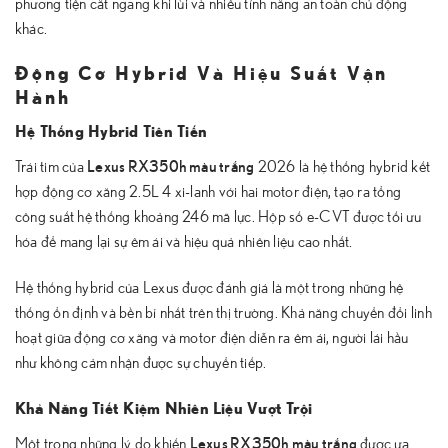
phương tiện cắt ngang khi lùi và nhiều tính năng an toàn chủ động
khác.
Động Cơ Hybrid Và Hiệu Suất Vận
Hành
Hệ Thống Hybrid Tiên Tiến
Lexus RX350h màu trắng
Trái tim của
2026 là hệ thống hybrid kết
hợp động cơ xăng 2.5L 4 xi-lanh với hai motor điện, tạo ra tổng
công suất hệ thống khoảng 246 mã lực. Hộp số e-CVT được tối ưu
hóa để mang lại sự êm ái và hiệu quả nhiên liệu cao nhất.
Hệ thống hybrid của Lexus được đánh giá là một trong những hệ
thống ổn định và bền bỉ nhất trên thị trường. Khả năng chuyển đổi linh
hoạt giữa động cơ xăng và motor điện diễn ra êm ái, người lái hầu
như không cảm nhận được sự chuyển tiếp.
Khả Năng Tiết Kiệm Nhiên Liệu Vượt Trội
Lexus RX350h màu trắng
Một trong những lý do khiến
được ưa