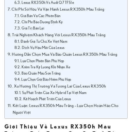
Lexus RX350h Vs Audi Q7 TFSI e
Chi Phí Sở Hữu Và Vận Hành Lexus RX350h Màu Trắng
Giá Bán Và Các Phiên Bản
Chi Phí Bảo Dưỡng Định Kỳ
Giá Trị Bán Lại
Trải Nghiệm Khách Hàng Với Lexus RX350h Màu Trắng
Đánh Giá Từ Chủ Xe Việt Nam
Dịch Vụ Hậu Mãi Của Lexus
Hướng Dẫn Chọn Mua Và Bảo Quản Lexus RX350h Màu Trắng
Lựa Chọn Phiên Bản Phù Hợp
Kiểm Tra Kỹ Lưỡng Khi Nhận Xe
Bảo Quản Màu Sơn Trắng
Lựa Chọn Gói Bảo Hiểm Phù Hợp
Xu Hướng Thị Trường Và Tương Lai Của Lexus RX350h
Sự Phát Triển Của Xe Hybrid Tại Việt Nam
Kế Hoạch Phát Triển Của Lexus
Kết Luận: Lexus RX350h Màu Trắng – Lựa Chọn Hoàn Hảo Cho
Người Việt
Giới Thiệu Về Lexus RX350h Màu