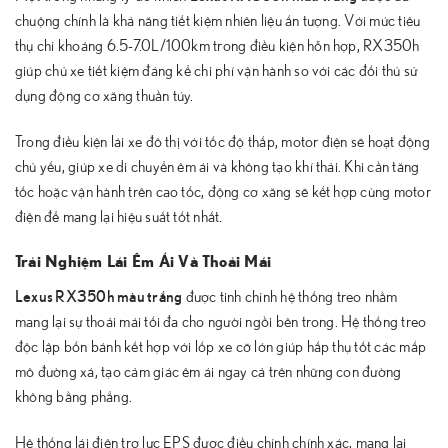
chuộng chính là khả năng tiết kiệm nhiên liệu ấn tượng. Với mức tiêu
thụ chỉ khoảng 6.5-7.0L/100km trong điều kiện hỗn hợp, RX350h
giúp chủ xe tiết kiệm đáng kể chi phí vận hành so với các đối thủ sử
dụng động cơ xăng thuần túy.
Trong điều kiện lái xe đô thị với tốc độ thấp, motor điện sẽ hoạt động
chủ yếu, giúp xe di chuyển êm ái và không tạo khí thải. Khi cần tăng
tốc hoặc vận hành trên cao tốc, động cơ xăng sẽ kết hợp cùng motor
điện để mang lại hiệu suất tốt nhất.
Trải Nghiệm Lái Êm Ái Và Thoải Mái
Lexus RX350h màu trắng
được tinh chỉnh hệ thống treo nhằm
mang lại sự thoải mái tối đa cho người ngồi bên trong. Hệ thống treo
độc lập bốn bánh kết hợp với lốp xe cỡ lớn giúp hấp thụ tốt các mấp
mô đường xá, tạo cảm giác êm ái ngay cả trên những con đường
không bằng phẳng.
Hệ thống lái điện trợ lực EPS được điều chỉnh chính xác, mang lại