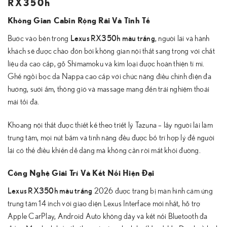
RX350h
Không Gian Cabin Rộng Rãi Và Tinh Tế
Lexus RX350h màu trắng
Bước vào bên trong
, người lái và hành
khách sẽ được chào đón bởi không gian nội thất sang trọng với chất
liệu da cao cấp, gỗ Shimamoku và kim loại được hoàn thiện tỉ mỉ.
Ghế ngồi bọc da Nappa cao cấp với chức năng điều chỉnh điện đa
hướng, sưởi ấm, thông gió và massage mang đến trải nghiệm thoải
mái tối đa.
Khoang nội thất được thiết kế theo triết lý Tazuna – lấy người lái làm
trung tâm, mọi nút bấm và tính năng đều được bố trí hợp lý để người
lái có thể điều khiển dễ dàng mà không cần rời mắt khỏi đường.
Công Nghệ Giải Trí Và Kết Nối Hiện Đại
Lexus RX350h màu trắng
2026 được trang bị màn hình cảm ứng
trung tâm 14 inch với giao diện Lexus Interface mới nhất, hỗ trợ
Apple CarPlay, Android Auto không dây và kết nối Bluetooth đa