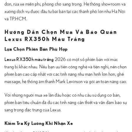
đón, rửa xe miễn phí, phòng chờ sang trọng. Hệ thống showroom và
xưởng dịch vụ được đầu tư bài bản tại các thành phố lớn như Hà Nội
và TP.HCM.
Hướng Dẫn Chọn Mua Và Bảo Quản
Lexus RX350h Màu Trắng
Lựa Chọn Phiên Bản Phù Hợp
Lexus RX350h màu trắng
2026 có một số phiên bản với mức
trang bị khác nhau. Nếu bạn ưu tiên công nghệ và tiện nghi, nên chọn
phiên bản cao cấp nhất với các tính năng như màn hình lớn hơn, ghế
massage, hệ thống âm thanh Mark Levinson và gói an toàn nâng cao.
Với những người mua xe lần đầu hoặc có nhu cầu sử dụng cơ bản,
phiên bản tiêu chuẩn đã đủ các tính năng cần thiết và vẫn đảm bảo sự
sang trọng đặc trưng của Lexus.
Kiểm Tra Kỹ Lưỡng Khi Nhận Xe