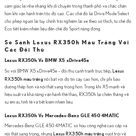
cảm giác lái nhẹ nhàng khi di chuyển trong thành phố và chắc chắn
hơn khi vận hành trên tốc độ cao. Các chế độ lái Drive Mode Select
cho phép người lái tùy chỉnh trải nghiệm lái xe theo sở thích, từ chế độ
Eco tiết kiệm nhiên liệu đến chế độ Sport năng động.
So Sánh Lexus RX350h Màu Trắng Với
Các Đối Thủ
Lexus RX350h Vs BMW X5 xDrive45e
Lexus
So với BMW X5 xDrive45e – đối thủ cạnh tranh trực tiếp,
RX350h màu trắng
nổi bật với độ tin cậy cao hơn, chi phí bảo
dưỡng thấp hơn và nội thất sang trọng hơn. Trong khi X5 mạnh về
hiệu suất và khả năng vận hành thể thao, RX350h lại chiến thắng về
sự êm ái, tinh tế và tiết kiệm nhiên liệu.
Lexus RX350h Vs Mercedes-Benz GLE 450 4MATIC
Mercedes-Benz GLE 450 4MATIC sở hữu công nghệ cao cấp và
Lexus RX350h màu trắng
nội thất sang trọng, nhưng
vượt trội về