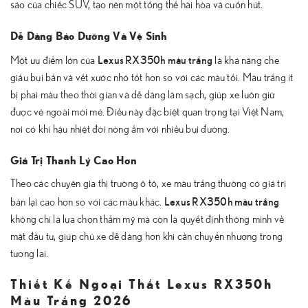
sảo của chiếc SUV, tạo nên một tổng thể hài hòa và cuốn hút.
Dễ Dàng Bảo Dưỡng Và Vệ Sinh
Lexus RX350h màu trắng
Một ưu điểm lớn của
là khả năng che
giấu bụi bẩn và vết xước nhỏ tốt hơn so với các màu tối. Màu trắng ít
bị phai màu theo thời gian và dễ dàng làm sạch, giúp xe luôn giữ
được vẻ ngoài mới mẻ. Điều này đặc biệt quan trọng tại Việt Nam,
nơi có khí hậu nhiệt đới nóng ẩm với nhiều bụi đường.
Giá Trị Thanh Lý Cao Hơn
Theo các chuyên gia thị trường ô tô, xe màu trắng thường có giá trị
Lexus RX350h màu trắng
bán lại cao hơn so với các màu khác.
không chỉ là lựa chọn thẩm mỹ mà còn là quyết định thông minh về
mặt đầu tư, giúp chủ xe dễ dàng hơn khi cần chuyển nhượng trong
tương lai.
Thiết Kế Ngoại Thất Lexus RX350h
Màu Trắng 2026