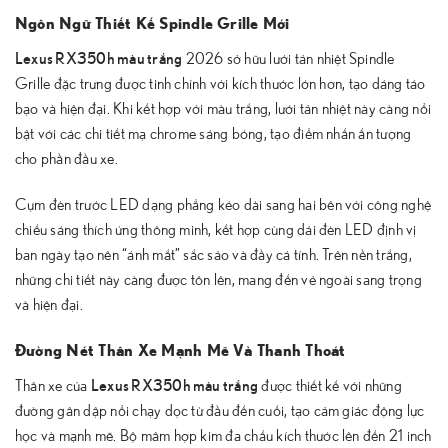
Ngôn Ngữ Thiết Kế Spindle Grille Mới
Lexus RX350h màu trắng
2026 sở hữu lưới tản nhiệt Spindle
Grille đặc trưng được tinh chỉnh với kích thước lớn hơn, tạo dáng táo
bạo và hiện đại. Khi kết hợp với màu trắng, lưới tản nhiệt này càng nổi
bật với các chi tiết mạ chrome sáng bóng, tạo điểm nhấn ấn tượng
cho phần đầu xe.
Cụm đèn trước LED dạng phẳng kéo dài sang hai bên với công nghệ
chiếu sáng thích ứng thông minh, kết hợp cùng dải đèn LED định vị
ban ngày tạo nên “ánh mắt” sắc sảo và đầy cá tính. Trên nền trắng,
những chi tiết này càng được tôn lên, mang đến vẻ ngoài sang trọng
và hiện đại.
Đường Nét Thân Xe Mạnh Mẽ Và Thanh Thoát
Lexus RX350h màu trắng
Thân xe của
được thiết kế với những
đường gân dập nổi chạy dọc từ đầu đến cuối, tạo cảm giác động lực
học và mạnh mẽ. Bộ mâm hợp kim đa chấu kích thước lên đến 21 inch