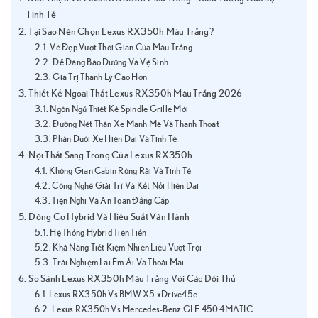
Tinh Tế
Tại Sao Nên Chọn Lexus RX350h Màu Trắng?
Vẻ Đẹp Vượt Thời Gian Của Màu Trắng
Dễ Dàng Bảo Dưỡng Và Vệ Sinh
Giá Trị Thanh Lý Cao Hơn
Thiết Kế Ngoại Thất Lexus RX350h Màu Trắng 2026
Ngôn Ngữ Thiết Kế Spindle Grille Mới
Đường Nét Thân Xe Mạnh Mẽ Và Thanh Thoát
Phần Đuôi Xe Hiện Đại Và Tinh Tế
Nội Thất Sang Trọng Của Lexus RX350h
Không Gian Cabin Rộng Rãi Và Tinh Tế
Công Nghệ Giải Trí Và Kết Nối Hiện Đại
Tiện Nghi Và An Toàn Đẳng Cấp
Động Cơ Hybrid Và Hiệu Suất Vận Hành
Hệ Thống Hybrid Tiên Tiến
Khả Năng Tiết Kiệm Nhiên Liệu Vượt Trội
Trải Nghiệm Lái Êm Ái Và Thoải Mái
So Sánh Lexus RX350h Màu Trắng Với Các Đối Thủ
Lexus RX350h Vs BMW X5 xDrive45e
Lexus RX350h Vs Mercedes-Benz GLE 450 4MATIC