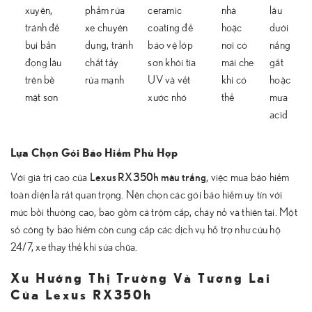
xuyên,
phẩm rửa
ceramic
nhà
lâu
tránh để
xe chuyên
coating để
hoặc
dưới
bụi bẩn
dụng, tránh
bảo vệ lớp
nơi có
nắng
đọng lâu
chất tẩy
sơn khỏi tia
mái che
gắt
trên bề
rửa mạnh
UV và vết
khi có
hoặc
mặt sơn
xước nhỏ
thể
mưa
acid
Lựa Chọn Gói Bảo Hiểm Phù Hợp
Lexus RX350h màu trắng
Với giá trị cao của
, việc mua bảo hiểm
toàn diện là rất quan trọng. Nên chọn các gói bảo hiểm uy tín với
mức bồi thường cao, bao gồm cả trộm cắp, cháy nổ và thiên tai. Một
số công ty bảo hiểm còn cung cấp các dịch vụ hỗ trợ như cứu hộ
24/7, xe thay thế khi sửa chữa.
Xu Hướng Thị Trường Và Tương Lai
Của Lexus RX350h