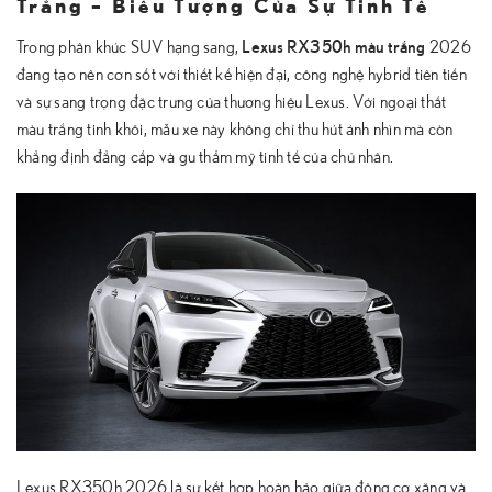
Trắng – Biểu Tượng Của Sự Tinh Tế
Lexus RX350h màu trắng
Trong phân khúc SUV hạng sang,
2026
đang tạo nên cơn sốt với thiết kế hiện đại, công nghệ hybrid tiên tiến
và sự sang trọng đặc trưng của thương hiệu Lexus. Với ngoại thất
màu trắng tinh khôi, mẫu xe này không chỉ thu hút ánh nhìn mà còn
khẳng định đẳng cấp và gu thẩm mỹ tinh tế của chủ nhân.
Lexus RX350h 2026 là sự kết hợp hoàn hảo giữa động cơ xăng và