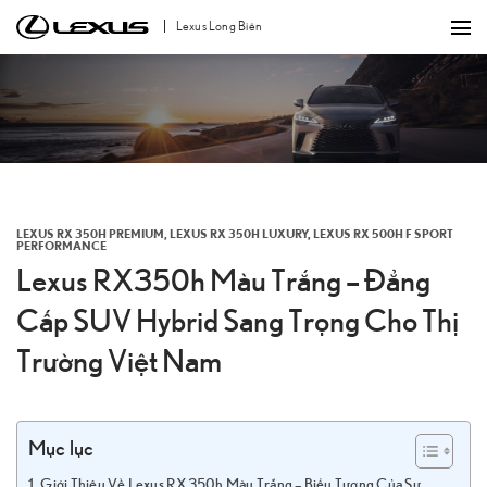
Bỏ
Lexus Long Biên
qua
nội
dung
LEXUS RX 350H PREMIUM
,
LEXUS RX 350H LUXURY
,
LEXUS RX 500H F SPORT
PERFORMANCE
Lexus RX350h Màu Trắng – Đẳng
Cấp SUV Hybrid Sang Trọng Cho Thị
Trường Việt Nam
Mục lục
Giới Thiệu Về Lexus RX350h Màu Trắng – Biểu Tượng Của Sự