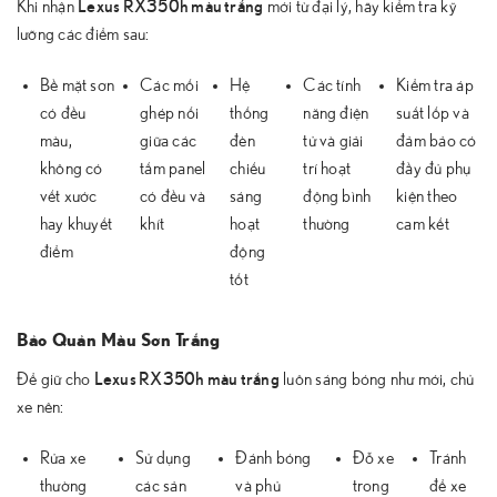
Lexus RX350h màu trắng
Khi nhận
mới từ đại lý, hãy kiểm tra kỹ
lưỡng các điểm sau:
Bề mặt sơn
Các mối
Hệ
Các tính
Kiểm tra áp
có đều
ghép nối
thống
năng điện
suất lốp và
màu,
giữa các
đèn
tử và giải
đảm bảo có
không có
tấm panel
chiếu
trí hoạt
đầy đủ phụ
vết xước
có đều và
sáng
động bình
kiện theo
hay khuyết
khít
hoạt
thường
cam kết
điểm
động
tốt
Bảo Quản Màu Sơn Trắng
Lexus RX350h màu trắng
Để giữ cho
luôn sáng bóng như mới, chủ
xe nên:
Rửa xe
Sử dụng
Đánh bóng
Đỗ xe
Tránh
thường
các sản
và phủ
trong
để xe