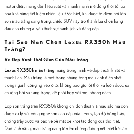
motor điện, mang đến hiệu suất vận hành mạnh mẽ đồng thời tối ưu
hóa khả năng tiết kiệm nhiên liệu. Đặc biệt, khi được tô điểm bởi lớp
sơn màu trắng sang trọng, chiếc SUV này trở thành lựa chọn hàng
đầu cho những ai yêu thích sự thanh lịch và đẳng cấp.
Tại Sao Nên Chọn Lexus RX350h Màu
Trắng?
Vẻ Đẹp Vượt Thời Gian Của Màu Trắng
Lexus RX350h màu trắng
mang trong mình vẻ đẹp thuần khiết và
thanh lịch. Màu trắng là một trong những tông màu kinh điển nhất
trong ngành công nghiệp ô tô, không bao giờ lỗi thời và luôn được ưa
chuộng bởi sự sang trọng, dễ phối hợp với mọi phong cách.
Lớp sơn trắng trên RX350h không chỉ đơn thuần là màu sắc mà còn
được xử lý với công nghệ sơn cao cấp của Lexus, tạo độ bóng bẩy,
chống trầy xước và bảo vệ bề mặt xe khỏi tác động của thời tiết.
Dưới ánh nắng, màu trắng càng tôn lên những đường nét thiết kế sắc