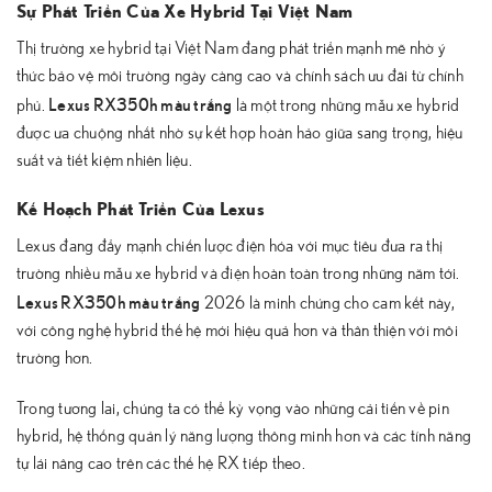
Sự Phát Triển Của Xe Hybrid Tại Việt Nam
Thị trường xe hybrid tại Việt Nam đang phát triển mạnh mẽ nhờ ý
thức bảo vệ môi trường ngày càng cao và chính sách ưu đãi từ chính
Lexus RX350h màu trắng
phủ.
là một trong những mẫu xe hybrid
được ưa chuộng nhất nhờ sự kết hợp hoàn hảo giữa sang trọng, hiệu
suất và tiết kiệm nhiên liệu.
Kế Hoạch Phát Triển Của Lexus
Lexus đang đẩy mạnh chiến lược điện hóa với mục tiêu đưa ra thị
trường nhiều mẫu xe hybrid và điện hoàn toàn trong những năm tới.
Lexus RX350h màu trắng
2026 là minh chứng cho cam kết này,
với công nghệ hybrid thế hệ mới hiệu quả hơn và thân thiện với môi
trường hơn.
Trong tương lai, chúng ta có thể kỳ vọng vào những cải tiến về pin
hybrid, hệ thống quản lý năng lượng thông minh hơn và các tính năng
tự lái nâng cao trên các thế hệ RX tiếp theo.