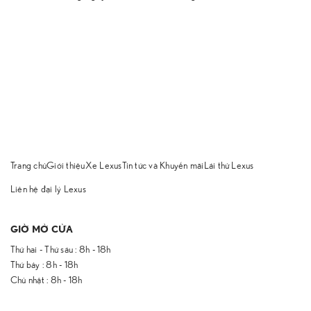
Trang chủ
Giới thiệu
Xe Lexus
Tin tức và Khuyến mãi
Lái thử Lexus
Liên hệ đại lý Lexus
GIỜ MỞ CỬA
Thứ hai - Thứ sáu : 8h - 18h
Thứ bảy : 8h - 18h
Chủ nhật : 8h - 18h