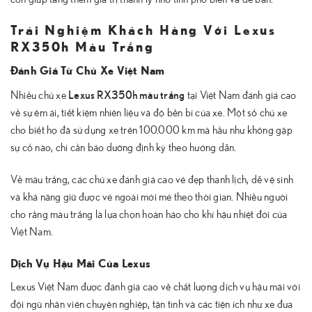
Trải Nghiệm Khách Hàng Với Lexus
RX350h Màu Trắng
Đánh Giá Từ Chủ Xe Việt Nam
Lexus RX350h màu trắng
Nhiều chủ xe
tại Việt Nam đánh giá cao
về sự êm ái, tiết kiệm nhiên liệu và độ bền bỉ của xe. Một số chủ xe
cho biết họ đã sử dụng xe trên 100.000 km mà hầu như không gặp
sự cố nào, chỉ cần bảo dưỡng định kỳ theo hướng dẫn.
Về màu trắng, các chủ xe đánh giá cao vẻ đẹp thanh lịch, dễ vệ sinh
và khả năng giữ được vẻ ngoài mới mẻ theo thời gian. Nhiều người
cho rằng màu trắng là lựa chọn hoàn hảo cho khí hậu nhiệt đới của
Việt Nam.
Dịch Vụ Hậu Mãi Của Lexus
Lexus Việt Nam được đánh giá cao về chất lượng dịch vụ hậu mãi với
đội ngũ nhân viên chuyên nghiệp, tận tình và các tiện ích như xe đưa