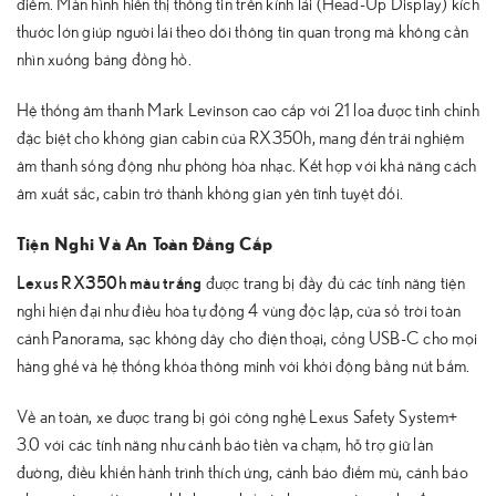
điểm. Màn hình hiển thị thông tin trên kính lái (Head-Up Display) kích
thước lớn giúp người lái theo dõi thông tin quan trọng mà không cần
nhìn xuống bảng đồng hồ.
Hệ thống âm thanh Mark Levinson cao cấp với 21 loa được tinh chỉnh
đặc biệt cho không gian cabin của RX350h, mang đến trải nghiệm
âm thanh sống động như phòng hòa nhạc. Kết hợp với khả năng cách
âm xuất sắc, cabin trở thành không gian yên tĩnh tuyệt đối.
Tiện Nghi Và An Toàn Đẳng Cấp
Lexus RX350h màu trắng
được trang bị đầy đủ các tính năng tiện
nghi hiện đại như điều hòa tự động 4 vùng độc lập, cửa sổ trời toàn
cảnh Panorama, sạc không dây cho điện thoại, cổng USB-C cho mọi
hàng ghế và hệ thống khóa thông minh với khởi động bằng nút bấm.
Về an toàn, xe được trang bị gói công nghệ Lexus Safety System+
3.0 với các tính năng như cảnh báo tiền va chạm, hỗ trợ giữ làn
đường, điều khiển hành trình thích ứng, cảnh báo điểm mù, cảnh báo