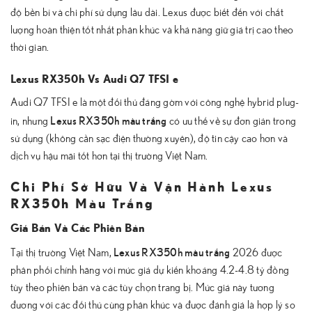
độ bền bỉ và chi phí sử dụng lâu dài. Lexus được biết đến với chất
lượng hoàn thiện tốt nhất phân khúc và khả năng giữ giá trị cao theo
thời gian.
Lexus RX350h Vs Audi Q7 TFSI e
Audi Q7 TFSI e là một đối thủ đáng gờm với công nghệ hybrid plug-
Lexus RX350h màu trắng
in, nhưng
có ưu thế về sự đơn giản trong
sử dụng (không cần sạc điện thường xuyên), độ tin cậy cao hơn và
dịch vụ hậu mãi tốt hơn tại thị trường Việt Nam.
Chi Phí Sở Hữu Và Vận Hành Lexus
RX350h Màu Trắng
Giá Bán Và Các Phiên Bản
Lexus RX350h màu trắng
Tại thị trường Việt Nam,
2026 được
phân phối chính hãng với mức giá dự kiến khoảng 4.2-4.8 tỷ đồng
tùy theo phiên bản và các tùy chọn trang bị. Mức giá này tương
đương với các đối thủ cùng phân khúc và được đánh giá là hợp lý so