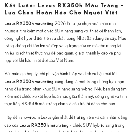
Kết Luận: Lexus RX350h Màu Trắng –
Lựa Chọn Hoàn Hảo Cho Người Việt
Lexus RX350h màu trắng
2026 là sự lựa chọn hoàn hảo cho
những ai tìm kiếm một chiếc SUV hạng sang với thiết kế thanh lịch,
công nghệ hybrid tiên tiến và chất lượng Nhật Bản đáng tin cậy. Màu
trắng không chỉ tôn lên vẻ đẹp sang trọng của xe mà còn mang lại
nhiều lợi ích thiết thực như dễ bảo quản, giá trị thanh lý cao và phù
hợp với khí hậu nhiệt đới của Việt Nam.
Với mức giá hợp lý, chi phí vận hành thấp và dịch vụ hậu mãi tốt,
Lexus RX350h màu trắng
xứng đáng là một trong những lựa chọn
hàng đầu trong phân khúc SUV hạng sang hybrid. Nếu bạn đang tìm
kiếm một chiếc xe kết hợp hoàn hảo giữa thẩm mỹ, công nghệ và tính
thực tiễn, RX350h màu trắng chính là câu trả lời dành cho bạn.
Hãy đến showroom Lexus gần nhất để trải nghiệm và cảm nhận đẳng
Lexus RX350h màu trắng
cấp của
– chiếc SUV hybrid sang trọng