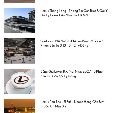
Lexus Thăng Long – Thông Tin Cần Biết & Gợi Ý
Đại Lý Lexus Gần Nhất Tại Hà Nội
Giá Lexus NX Và Chi Phí Lăn Bánh 2027 – 2
Phiên Bản Từ 3,13 – 3,42 Tỷ Đồng
Bảng Giá Lexus RX Mới Nhất 2027 – 3 Phiên
Bản Từ 3,2 – 4,9 Tỷ Đồng
Lexus Phú Thọ – 5 Điều Khách Hàng Cần Biết
Trước Khi Mua Xe