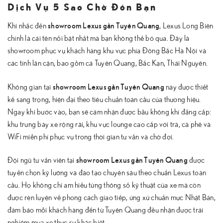
Dịch Vụ 5 Sao Chờ Đón Bạn
showroom Lexus gần Tuyên Quang
Khi nhắc đến
, Lexus Long Biên
chính là cái tên nổi bật nhất mà bạn không thể bỏ qua. Đây là
showroom phục vụ khách hàng khu vực phía Đông Bắc Hà Nội và
các tỉnh lân cận, bao gồm cả Tuyên Quang, Bắc Kạn, Thái Nguyên.
showroom Lexus gần Tuyên Quang
Không gian tại
này được thiết
kế sang trọng, hiện đại theo tiêu chuẩn toàn cầu của thương hiệu.
Ngay khi bước vào, bạn sẽ cảm nhận được bầu không khí đẳng cấp:
khu trưng bày xe rộng rãi, khu vực lounge cao cấp với trà, cà phê và
WiFi miễn phí phục vụ trong thời gian tư vấn và chờ đợi.
showroom Lexus gần Tuyên Quang
Đội ngũ tư vấn viên tại
được
tuyển chọn kỹ lưỡng và đào tạo chuyên sâu theo chuẩn Lexus toàn
cầu. Họ không chỉ am hiểu từng thông số kỹ thuật của xe mà còn
được rèn luyện về phong cách giao tiếp, ứng xử chuẩn mực Nhật Bản,
đảm bảo mỗi khách hàng đến từ Tuyên Quang đều nhận được trải
nghiệm mua xe thực sự khác biệt.