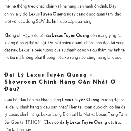
mẽ, hệ thống treo chắc chắn và khả năng vận hành ổn định. Đây
Lexus Tuyên Quang
chính là lý do
ngày càng được quan tâm, đặc
biệt với các dòng SUV địa hình cao cấp của hãng.
Lexus Tuyên Quang
Không chỉ vậy, việc sở hữu
còn mang ý nghĩa
khẳng định vị thế xã hội. Đối với nhiều doanh nhân, lãnh đạo tại vùng
đất này, Lexus là biểu tượng của sự thành công và gu thẩm mỹ tinh tế
– điều mà không phải thương hiệu xe sang nào cũng mang lại được.
Đại Lý Lexus Tuyên Quang –
Showroom Chính Hãng Gần Nhất Ở
Đâu?
Lexus Tuyên Quang
Câu hỏi đầu tiên mà khách hàng
thường đặt ra
là: đại lý chính hãng ở đâu gần nhất? Hiện tại, toàn quốc chỉ có hai đại
lý Lexus chính hãng: Lexus Long Biên tại Hà Nội và Lexus Trung Tâm
đại lý Lexus Tuyên Quang
Sài Gòn tại TP.HCM. Chưa có
đặt trực
tiếp tại tỉnh này.