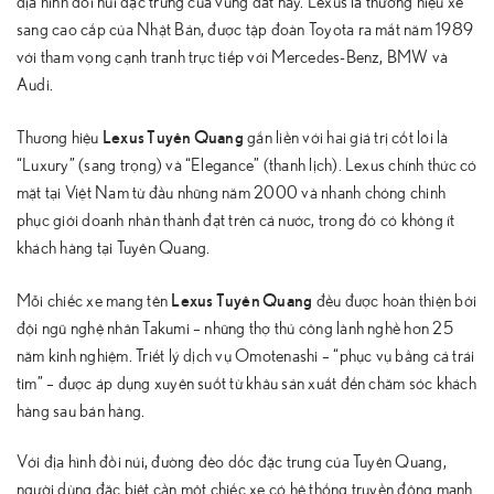
địa hình đồi núi đặc trưng của vùng đất này. Lexus là thương hiệu xe
sang cao cấp của Nhật Bản, được tập đoàn Toyota ra mắt năm 1989
với tham vọng cạnh tranh trực tiếp với Mercedes-Benz, BMW và
Audi.
Lexus Tuyên Quang
Thương hiệu
gắn liền với hai giá trị cốt lõi là
“Luxury” (sang trọng) và “Elegance” (thanh lịch). Lexus chính thức có
mặt tại Việt Nam từ đầu những năm 2000 và nhanh chóng chinh
phục giới doanh nhân thành đạt trên cả nước, trong đó có không ít
khách hàng tại Tuyên Quang.
Lexus Tuyên Quang
Mỗi chiếc xe mang tên
đều được hoàn thiện bởi
đội ngũ nghệ nhân Takumi – những thợ thủ công lành nghề hơn 25
năm kinh nghiệm. Triết lý dịch vụ Omotenashi – “phục vụ bằng cả trái
tim” – được áp dụng xuyên suốt từ khâu sản xuất đến chăm sóc khách
hàng sau bán hàng.
Với địa hình đồi núi, đường đèo dốc đặc trưng của Tuyên Quang,
người dùng đặc biệt cần một chiếc xe có hệ thống truyền động mạnh