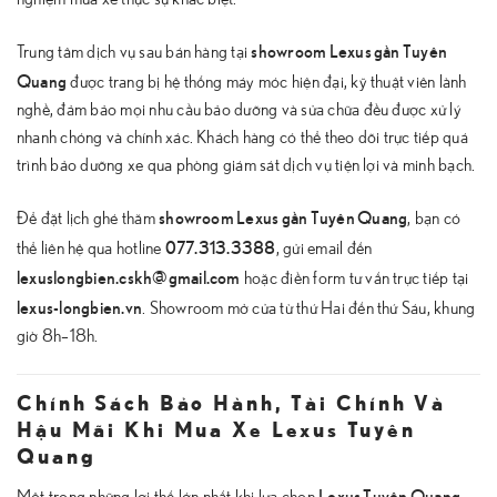
showroom Lexus gần Tuyên
Trung tâm dịch vụ sau bán hàng tại
Quang
được trang bị hệ thống máy móc hiện đại, kỹ thuật viên lành
nghề, đảm bảo mọi nhu cầu bảo dưỡng và sửa chữa đều được xử lý
nhanh chóng và chính xác. Khách hàng có thể theo dõi trực tiếp quá
trình bảo dưỡng xe qua phòng giám sát dịch vụ tiện lợi và minh bạch.
showroom Lexus gần Tuyên Quang
Để đặt lịch ghé thăm
, bạn có
077.313.3388
thể liên hệ qua hotline
, gửi email đến
lexuslongbien.cskh@gmail.com
hoặc điền form tư vấn trực tiếp tại
lexus-longbien.vn
. Showroom mở cửa từ thứ Hai đến thứ Sáu, khung
giờ 8h–18h.
Chính Sách Bảo Hành, Tài Chính Và
Hậu Mãi Khi Mua Xe Lexus Tuyên
Quang
Lexus Tuyên Quang