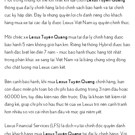
Một trong những lợi thế lớn nhất khi lựa chọn
thông qua đại lý chính hãng là bộ chính sách bảo hành và tài chính
cực kỳ hấp dẫn. Đây là những quyền lợi chỉ dành riêng cho khách
hàng mua xe tại các đại lý được Lexus Việt Nam ủy quyền chính thức.
Lexus Tuyên Quang
Mỗi chiếc xe
mua tại đại lý chính hãng được
bảo hành 5 năm không giới hạn km. Riêng hệ thống Hybrid được bảo
hành đặc biệt lên đến 7 năm – mức bảo hành thuộc hàng tốt nhất
trong phân khúc xe sang tại Việt Nam và là bằng chứng sống động
cho chất lượng mà Lexus cam kết.
Lexus Tuyên Quang
Bên cạnh bảo hành, khi mua
chính hãng, bạn
còn được miễn phí toàn bộ chi phí bảo dưỡng trong 3 năm đầu hoặc
60.000 km, tùy điều kiện nào đến trước. Đây là khoản tiết kiệm rất
đáng kể, giúp chi phí sở hữu thực tế của xe Lexus trở nên cạnh tranh
hơn nhiều so với cái nhìn ban đầu về mức giá niêm yết.
Lexus Financial Services (LFS) là dịch vụ tài chính độc quyền dành
Lexus Tuyên Quang
cho khách hàng mua
tại đại lý chính hãng. Với