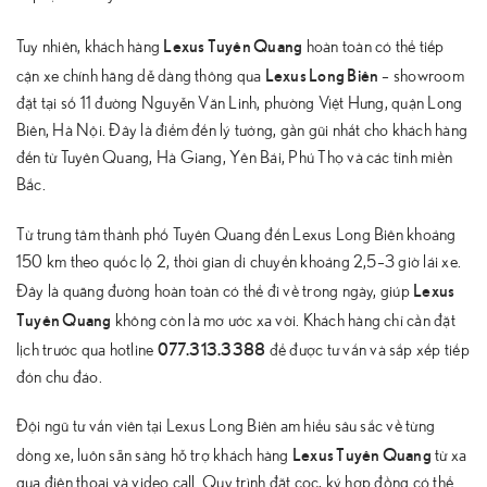
Lexus Tuyên Quang
Tuy nhiên, khách hàng
hoàn toàn có thể tiếp
Lexus Long Biên
cận xe chính hãng dễ dàng thông qua
– showroom
đặt tại số 11 đường Nguyễn Văn Linh, phường Việt Hưng, quận Long
Biên, Hà Nội. Đây là điểm đến lý tưởng, gần gũi nhất cho khách hàng
đến từ Tuyên Quang, Hà Giang, Yên Bái, Phú Thọ và các tỉnh miền
Bắc.
Từ trung tâm thành phố Tuyên Quang đến Lexus Long Biên khoảng
150 km theo quốc lộ 2, thời gian di chuyển khoảng 2,5–3 giờ lái xe.
Lexus
Đây là quãng đường hoàn toàn có thể đi về trong ngày, giúp
Tuyên Quang
không còn là mơ ước xa vời. Khách hàng chỉ cần đặt
077.313.3388
lịch trước qua hotline
để được tư vấn và sắp xếp tiếp
đón chu đáo.
Đội ngũ tư vấn viên tại Lexus Long Biên am hiểu sâu sắc về từng
Lexus Tuyên Quang
dòng xe, luôn sẵn sàng hỗ trợ khách hàng
từ xa
qua điện thoại và video call. Quy trình đặt cọc, ký hợp đồng có thể