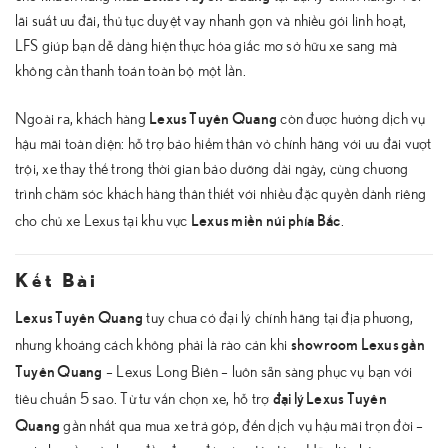
lãi suất ưu đãi, thủ tục duyệt vay nhanh gọn và nhiều gói linh hoạt,
LFS giúp bạn dễ dàng hiện thực hóa giấc mơ sở hữu xe sang mà
không cần thanh toán toàn bộ một lần.
Lexus Tuyên Quang
Ngoài ra, khách hàng
còn được hưởng dịch vụ
hậu mãi toàn diện: hỗ trợ bảo hiểm thân vỏ chính hãng với ưu đãi vượt
trội, xe thay thế trong thời gian bảo dưỡng dài ngày, cùng chương
trình chăm sóc khách hàng thân thiết với nhiều đặc quyền dành riêng
Lexus miền núi phía Bắc
cho chủ xe Lexus tại khu vực
.
Kết Bài
Lexus Tuyên Quang
tuy chưa có đại lý chính hãng tại địa phương,
showroom Lexus gần
nhưng khoảng cách không phải là rào cản khi
Tuyên Quang
– Lexus Long Biên – luôn sẵn sàng phục vụ bạn với
đại lý Lexus Tuyên
tiêu chuẩn 5 sao. Từ tư vấn chọn xe, hỗ trợ
Quang
gần nhất qua mua xe trả góp, đến dịch vụ hậu mãi trọn đời –