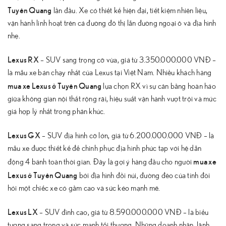
Tuyên Quang
lần đầu. Xe có thiết kế hiện đại, tiết kiệm nhiên liệu,
vận hành linh hoạt trên cả đường đô thị lẫn đường ngoại ô và địa hình
nhẹ.
Lexus RX
– SUV sang trọng cỡ vừa, giá từ 3.350.000.000 VNĐ –
là mẫu xe bán chạy nhất của Lexus tại Việt Nam. Nhiều khách hàng
mua xe Lexus ở Tuyên Quang
lựa chọn RX vì sự cân bằng hoàn hảo
giữa không gian nội thất rộng rãi, hiệu suất vận hành vượt trội và mức
giá hợp lý nhất trong phân khúc.
Lexus GX
– SUV địa hình cỡ lớn, giá từ 6.200.000.000 VNĐ – là
mẫu xe được thiết kế để chinh phục địa hình phức tạp với hệ dẫn
mua xe
động 4 bánh toàn thời gian. Đây là gợi ý hàng đầu cho người
Lexus ở Tuyên Quang
bởi địa hình đồi núi, đường đèo của tỉnh đòi
hỏi một chiếc xe có gầm cao và sức kéo mạnh mẽ.
Lexus LX
– SUV đỉnh cao, giá từ 8.590.000.000 VNĐ – là biểu
tượng sang trọng và sức mạnh tối thượng. Những doanh nhân, lãnh