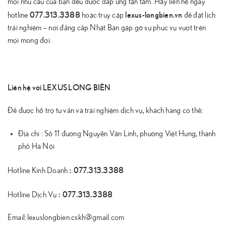
mọi nhu cầu của bạn đều được đáp ứng tận tâm. Hãy liên hệ ngay
077.313.3388
lexus-longbien.vn
hotline
hoặc truy cập
để đặt lịch
trải nghiệm – nơi đẳng cấp Nhật Bản gặp gỡ sự phục vụ vượt trên
mọi mong đợi.
Liên hệ với LEXUS LONG BIÊN
Để được hỗ trợ tư vấn và trải nghiệm dịch vụ, khách hàng có thể:
Địa chỉ : Số 11 đường Nguyễn Văn Linh, phường Việt Hưng, thành
phố Hà Nội
:
077.313.3388
Hotline Kinh Doanh
:
077.313.3388
Hotline Dịch Vụ
Email: lexuslongbien.cskh@gmail.com