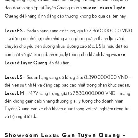
mua xe Lexus ở Tuyên
đạo doanh nghiệp tại Tuyên Quang muốn
Quang
để khẳng định đẳng cấp thường không bỏ qua cái tên này.
Lexus ES
– Sedan hạng sang cỡ trung, giá từ 2.360.000.000 VNĐ
– là dòng xe phù hợp cho những ai ưa phong cách thanh lịch và di
chuyển chủ yếu trên đường nhựa, đường cao tốc. ES là mẫu dễ tiếp
mua xe
cận nhất về giá trong danh mục, lý tưởng cho khách hàng
Lexus ở Tuyên Quang
lần đầu tiên.
Lexus LS
– Sedan hạng sang cỡ lớn, giá từ 8.390.000.000 VNĐ –
thể hiện sự tinh tế và đẳng cấp bậc cao nhất trong phân khúc sedan.
Lexus LM
– MPV sang trọng, giá từ 7.530.000.000 VNĐ – mang
đến không gian cabin hạng thương gia, lý tưởng cho doanh nhân
Tuyên Quang cần xe chở khách quan trọng với trải nghiệm riêng tư
và tiện nghi tối đa.
Showroom Lexus Gần Tuyên Quang –