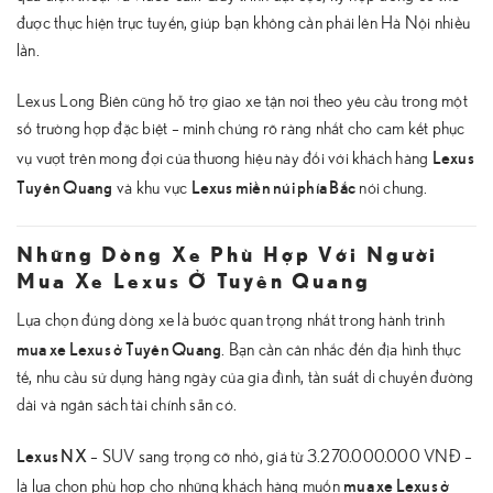
được thực hiện trực tuyến, giúp bạn không cần phải lên Hà Nội nhiều
lần.
Lexus Long Biên cũng hỗ trợ giao xe tận nơi theo yêu cầu trong một
số trường hợp đặc biệt – minh chứng rõ ràng nhất cho cam kết phục
Lexus
vụ vượt trên mong đợi của thương hiệu này đối với khách hàng
Tuyên Quang
Lexus miền núi phía Bắc
và khu vực
nói chung.
Những Dòng Xe Phù Hợp Với Người
Mua Xe Lexus Ở Tuyên Quang
Lựa chọn đúng dòng xe là bước quan trọng nhất trong hành trình
mua xe Lexus ở Tuyên Quang
. Bạn cần cân nhắc đến địa hình thực
tế, nhu cầu sử dụng hàng ngày của gia đình, tần suất di chuyển đường
dài và ngân sách tài chính sẵn có.
Lexus NX
– SUV sang trọng cỡ nhỏ, giá từ 3.270.000.000 VNĐ –
mua xe Lexus ở
là lựa chọn phù hợp cho những khách hàng muốn