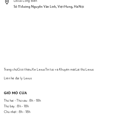
Lexus Long Biên
Số 11 đường Nguyễn Văn Linh, Việt Hưng, Hà Nội
Trang chủ
Giới thiệu
Xe Lexus
Tin tức và Khuyến mãi
Lái thử Lexus
Liên hệ đại lý Lexus
GIỜ MỞ CỬA
Thứ hai - Thứ sáu : 8h - 18h
Thứ bảy : 8h - 18h
Chủ nhật : 8h - 18h