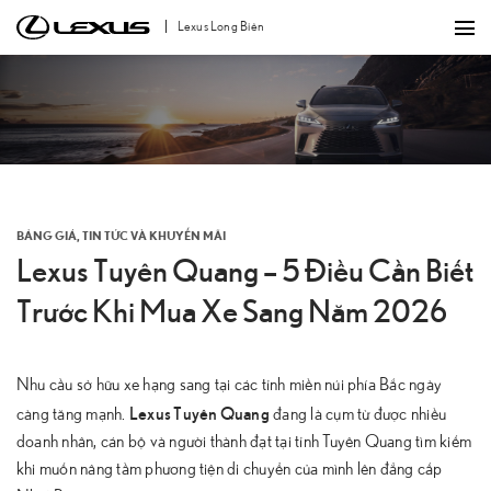
Bỏ
Lexus Long Biên
qua
nội
dung
BẢNG GIÁ
,
TIN TỨC VÀ KHUYẾN MÃI
Lexus Tuyên Quang – 5 Điều Cần Biết
Trước Khi Mua Xe Sang Năm 2026
Nhu cầu sở hữu xe hạng sang tại các tỉnh miền núi phía Bắc ngày
Lexus Tuyên Quang
càng tăng mạnh.
đang là cụm từ được nhiều
doanh nhân, cán bộ và người thành đạt tại tỉnh Tuyên Quang tìm kiếm
khi muốn nâng tầm phương tiện di chuyển của mình lên đẳng cấp