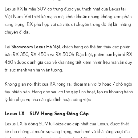
Lexus RX là mẫu SUV cỡ trung được yêu thích nhất của Lexus tại
Việt Nam. Với thiết kế mạnh mẽ, khỏe khoắn nhưng không kém phần
sang trọng, RX phù hợp với cả việc di chuyển trong đô thị lẫn những
chuyến đi dài.
Showroom Lexus Hà Nội
Tại
, khách hàng có thể tìm thấy các phiên
bản RX 350, RX 450h và RX 500h. Đặc biệt, phiên bản hybrid RX
450h được đánh giá cao về khả năng tiết kiệm nhiên liệu mà vẫn duy
trì sức mạnh vận hành ấn tượng.
Không gian nội thất của RX rộng rãi, thoải mái với 5 hoặc 7 chỗ ngồi
tùy phiên bản. Hàng ghế sau có thể gập linh hoạt, tạo ra khoang hành
lý lớn phục vụ nhu cầu gia đình hoặc công việc.
Lexus LX – SUV Hạng Sang Đẳng Cấp
Lexus LX là dòng SUV full-size cao cấp nhất của Lexus, được thiết
kế cho những ai muốn sự sang trọng, mạnh mẽ và khả năng vượt địa