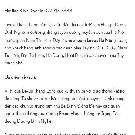
Hotline Kinh Doanh:
077.313.3388
Lexus Thăng Long nằm tại vị trí đắc địa ngã tư Phạm Hùng – Dương
Đình Nghệ, một trong những tuyến đường huyết mạch của Hà Nội,
showroom Lexus Hà Nội
thuộc quận Nam Từ Liêm. Đây là
lý tưởng
cho khách hàng sinh sống ở các quận phía Tây như Cầu Giấy, Nam
Từ Liêm, Bắc Từ Liêm, Hà Đông, Hoài Đức và các huyện phía Tây
thành phố.
Ưu điểm về vị trí:
Vị trí của Lexus Thăng Long cực kỳ thuận lợi với giao thông kết nối
dễ dàng. Từ showroom, khách hàng có thể di chuyển nhanh chóng
đến các khu vực trung tâm như Ba Đình, Đống Đa hay các quận
ngoại thành thông qua đường Phạm Hùng, đường Lê Trọng Tấn,
đường Dương Đình Nghệ.
Xung quanh showroom có nhiều tòa nhà văn phòng, khu đô thị cao