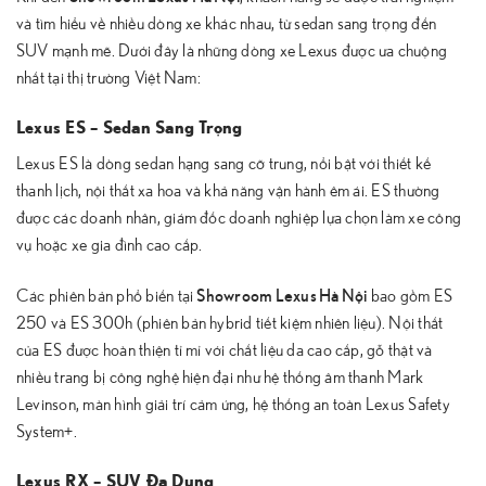
và tìm hiểu về nhiều dòng xe khác nhau, từ sedan sang trọng đến
SUV mạnh mẽ. Dưới đây là những dòng xe Lexus được ưa chuộng
nhất tại thị trường Việt Nam:
Lexus ES – Sedan Sang Trọng
Lexus ES là dòng sedan hạng sang cỡ trung, nổi bật với thiết kế
thanh lịch, nội thất xa hoa và khả năng vận hành êm ái. ES thường
được các doanh nhân, giám đốc doanh nghiệp lựa chọn làm xe công
vụ hoặc xe gia đình cao cấp.
Showroom Lexus Hà Nội
Các phiên bản phổ biến tại
bao gồm ES
250 và ES 300h (phiên bản hybrid tiết kiệm nhiên liệu). Nội thất
của ES được hoàn thiện tỉ mỉ với chất liệu da cao cấp, gỗ thật và
nhiều trang bị công nghệ hiện đại như hệ thống âm thanh Mark
Levinson, màn hình giải trí cảm ứng, hệ thống an toàn Lexus Safety
System+.
Lexus RX – SUV Đa Dụng