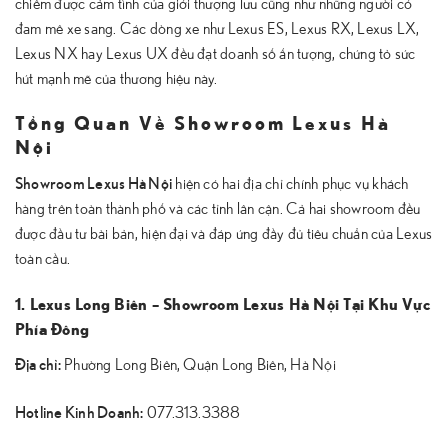
chiếm được cảm tình của giới thượng lưu cũng như những người có
đam mê xe sang. Các dòng xe như Lexus ES, Lexus RX, Lexus LX,
Lexus NX hay Lexus UX đều đạt doanh số ấn tượng, chứng tỏ sức
hút mạnh mẽ của thương hiệu này.
Tổng Quan Về Showroom Lexus Hà
Nội
Showroom Lexus Hà Nội
hiện có hai địa chỉ chính phục vụ khách
hàng trên toàn thành phố và các tỉnh lân cận. Cả hai showroom đều
được đầu tư bài bản, hiện đại và đáp ứng đầy đủ tiêu chuẩn của Lexus
toàn cầu.
1. Lexus Long Biên – Showroom Lexus Hà Nội Tại Khu Vực
Phía Đông
Địa chỉ:
Phường Long Biên, Quận Long Biên, Hà Nội
Hotline Kinh Doanh:
077.313.3388