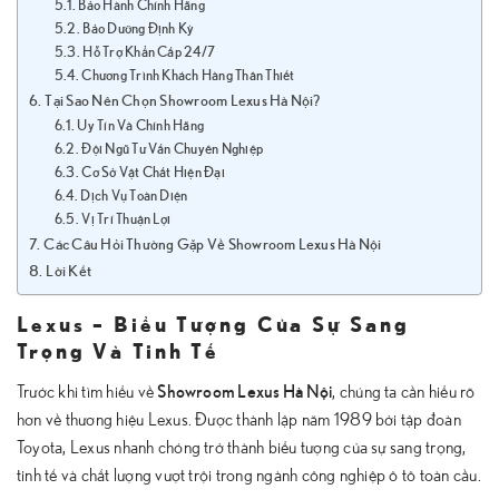
Bảo Hành Chính Hãng
Bảo Dưỡng Định Kỳ
Hỗ Trợ Khẩn Cấp 24/7
Chương Trình Khách Hàng Thân Thiết
Tại Sao Nên Chọn Showroom Lexus Hà Nội?
Uy Tín Và Chính Hãng
Đội Ngũ Tư Vấn Chuyên Nghiệp
Cơ Sở Vật Chất Hiện Đại
Dịch Vụ Toàn Diện
Vị Trí Thuận Lợi
Các Câu Hỏi Thường Gặp Về Showroom Lexus Hà Nội
Lời Kết
Lexus – Biểu Tượng Của Sự Sang
Trọng Và Tinh Tế
Showroom Lexus Hà Nội
Trước khi tìm hiểu về
, chúng ta cần hiểu rõ
hơn về thương hiệu Lexus. Được thành lập năm 1989 bởi tập đoàn
Toyota, Lexus nhanh chóng trở thành biểu tượng của sự sang trọng,
tinh tế và chất lượng vượt trội trong ngành công nghiệp ô tô toàn cầu.