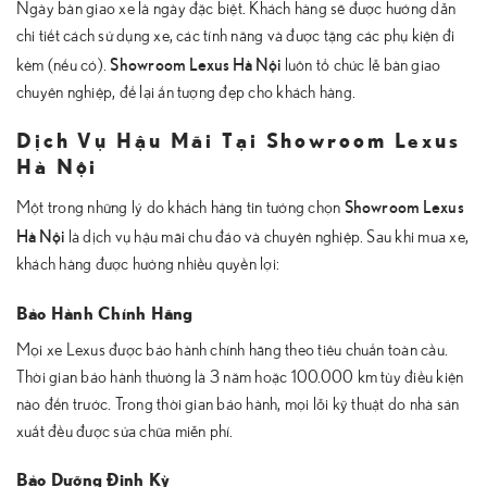
Ngày bàn giao xe là ngày đặc biệt. Khách hàng sẽ được hướng dẫn
chi tiết cách sử dụng xe, các tính năng và được tặng các phụ kiện đi
Showroom Lexus Hà Nội
kèm (nếu có).
luôn tổ chức lễ bàn giao
chuyên nghiệp, để lại ấn tượng đẹp cho khách hàng.
Dịch Vụ Hậu Mãi Tại Showroom Lexus
Hà Nội
Showroom Lexus
Một trong những lý do khách hàng tin tưởng chọn
Hà Nội
là dịch vụ hậu mãi chu đáo và chuyên nghiệp. Sau khi mua xe,
khách hàng được hưởng nhiều quyền lợi:
Bảo Hành Chính Hãng
Mọi xe Lexus được bảo hành chính hãng theo tiêu chuẩn toàn cầu.
Thời gian bảo hành thường là 3 năm hoặc 100.000 km tùy điều kiện
nào đến trước. Trong thời gian bảo hành, mọi lỗi kỹ thuật do nhà sản
xuất đều được sửa chữa miễn phí.
Bảo Dưỡng Định Kỳ