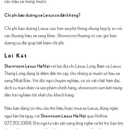
các mẫu xe mong muốn.
Chi phí bảo dưỡng xe Lexus có đắt không?
Chi phí bảo dưỡng Lexus cao hơn xe phổ thông nhưng hợp lý so với
các thương hiệu xe sang khác. Showroom thường có các gói bảo
dưỡng ưu đãi giúp tiết kiệm chi phí.
Lời Kết
Showroom Lexus Hà Nội
với hai địa chỉ Lexus Long Biên và Lexus
Thăng Long đang là điểm đến tin cậy cho những ai muốn sở hữu xe
sang Nhật Bản. Với đội ngũ chuyên nghiệp, cơ sở vật chất hiện đại,
dịch vụ toàn diện và sản phẩm chính hãng, showroom cam kết mang
đến trải nghiệm tốt nhất cho khách hàng.
Nếu bạn đang có nhu cầu tìm hiểu hoặc mua xe Lexus, đừng ngần
Showroom Lexus Hà Nội
ngại liên hệ ngay với
qua Hotline:
077.313.3388. Đội ngũ tư vấn sẵn sàng lắng nghe và hỗ trợ bạn tìm