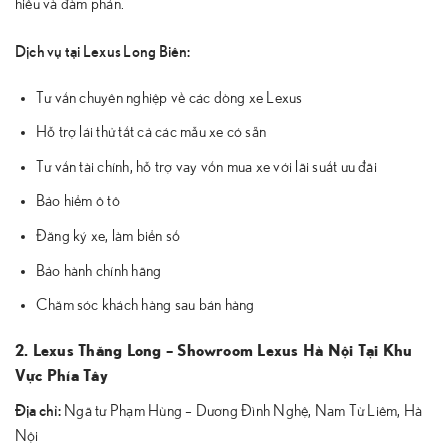
hiểu và đàm phán.
Dịch vụ tại Lexus Long Biên:
Tư vấn chuyên nghiệp về các dòng xe Lexus
Hỗ trợ lái thử tất cả các mẫu xe có sẵn
Tư vấn tài chính, hỗ trợ vay vốn mua xe với lãi suất ưu đãi
Bảo hiểm ô tô
Đăng ký xe, làm biển số
Bảo hành chính hãng
Chăm sóc khách hàng sau bán hàng
2. Lexus Thăng Long – Showroom Lexus Hà Nội Tại Khu
Vực Phía Tây
Địa chỉ:
Ngã tư Phạm Hùng – Dương Đình Nghệ, Nam Từ Liêm, Hà
Nội