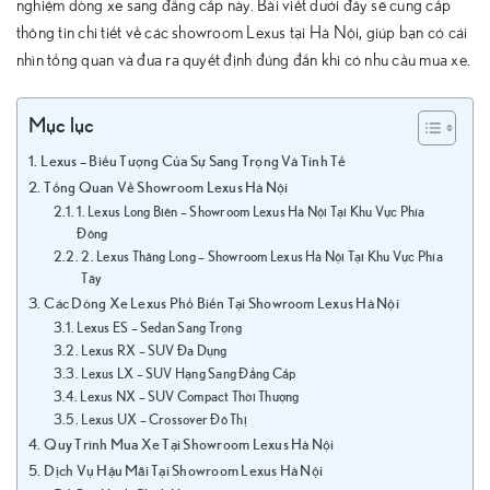
nghiệm dòng xe sang đẳng cấp này. Bài viết dưới đây sẽ cung cấp
thông tin chi tiết về các showroom Lexus tại Hà Nội, giúp bạn có cái
nhìn tổng quan và đưa ra quyết định đúng đắn khi có nhu cầu mua xe.
Mục lục
Lexus – Biểu Tượng Của Sự Sang Trọng Và Tinh Tế
Tổng Quan Về Showroom Lexus Hà Nội
1. Lexus Long Biên – Showroom Lexus Hà Nội Tại Khu Vực Phía
Đông
2. Lexus Thăng Long – Showroom Lexus Hà Nội Tại Khu Vực Phía
Tây
Các Dòng Xe Lexus Phổ Biến Tại Showroom Lexus Hà Nội
Lexus ES – Sedan Sang Trọng
Lexus RX – SUV Đa Dụng
Lexus LX – SUV Hạng Sang Đẳng Cấp
Lexus NX – SUV Compact Thời Thượng
Lexus UX – Crossover Đô Thị
Quy Trình Mua Xe Tại Showroom Lexus Hà Nội
Dịch Vụ Hậu Mãi Tại Showroom Lexus Hà Nội