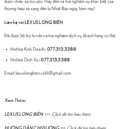
được chiếc xe mơ ước. Hãy đến và trải nghiệm sự khác biệt của
thương hiệu xe sang đến từ Nhật Bản ngay hôm nay!
Liên hệ với LEXUS LONG BIÊN
Để được hỗ trợ tư vấn và trải nghiệm dịch vụ, khách hàng có thể:
:
077.313.3388
Hotline Kinh Doanh
:
077.313.3388
Hotline Dịch Vụ
Email: lexuslongbien.cskh@gmail.com
Xem Thêm:
LEXUS LONG BIÊN
<<<
Click để tìm hiểu thêm
HƯỚNG DẪN CHỈ ĐƯỜNG
<<<
Click để tìm hiểu thêm