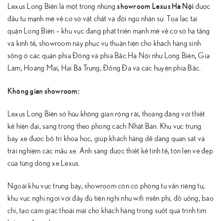
showroom Lexus Hà Nội
Lexus Long Biên là một trong những
được
đầu tư mạnh mẽ về cơ sở vật chất và đội ngũ nhân sự. Tọa lạc tại
quận Long Biên – khu vực đang phát triển mạnh mẽ về cơ sở hạ tầng
và kinh tế, showroom này phục vụ thuận tiện cho khách hàng sinh
sống ở các quận phía Đông và phía Bắc Hà Nội như Long Biên, Gia
Lâm, Hoàng Mai, Hai Bà Trưng, Đống Đa và các huyện phía Bắc.
Không gian showroom:
Lexus Long Biên sở hữu không gian rộng rãi, thoáng đãng với thiết
kế hiện đại, sang trọng theo phong cách Nhật Bản. Khu vực trưng
bày xe được bố trí khoa học, giúp khách hàng dễ dàng quan sát và
trải nghiệm các mẫu xe. Ánh sáng được thiết kế tinh tế, tôn lên vẻ đẹp
của từng dòng xe Lexus.
Ngoài khu vực trưng bày, showroom còn có phòng tư vấn riêng tư,
khu vực nghỉ ngơi với đầy đủ tiện nghi như wifi miễn phí, đồ uống, báo
chí, tạo cảm giác thoải mái cho khách hàng trong suốt quá trình tìm