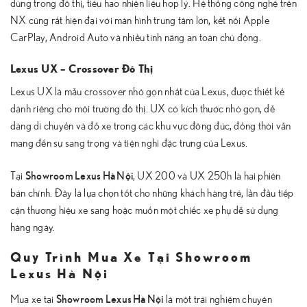
dùng trong đô thị, tiêu hao nhiên liệu hợp lý. Hệ thống công nghệ trên
NX cũng rất hiện đại với màn hình trung tâm lớn, kết nối Apple
CarPlay, Android Auto và nhiều tính năng an toàn chủ động.
Lexus UX – Crossover Đô Thị
Lexus UX là mẫu crossover nhỏ gọn nhất của Lexus, được thiết kế
dành riêng cho môi trường đô thị. UX có kích thước nhỏ gọn, dễ
dàng di chuyển và đỗ xe trong các khu vực đông đúc, đồng thời vẫn
mang đến sự sang trọng và tiện nghi đặc trưng của Lexus.
Showroom Lexus Hà Nội
Tại
, UX 200 và UX 250h là hai phiên
bản chính. Đây là lựa chọn tốt cho những khách hàng trẻ, lần đầu tiếp
cận thương hiệu xe sang hoặc muốn một chiếc xe phụ dễ sử dụng
hàng ngày.
Quy Trình Mua Xe Tại Showroom
Lexus Hà Nội
Showroom Lexus Hà Nội
Mua xe tại
là một trải nghiệm chuyên