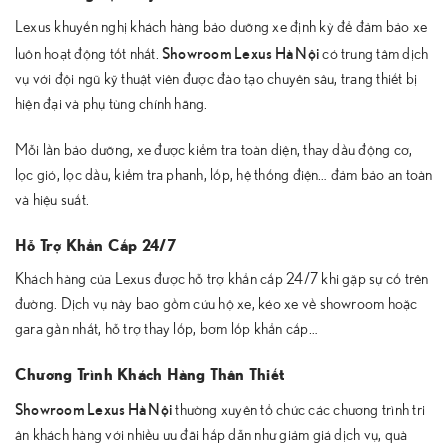
Lexus khuyến nghị khách hàng bảo dưỡng xe định kỳ để đảm bảo xe
Showroom Lexus Hà Nội
luôn hoạt động tốt nhất.
có trung tâm dịch
vụ với đội ngũ kỹ thuật viên được đào tạo chuyên sâu, trang thiết bị
hiện đại và phụ tùng chính hãng.
Mỗi lần bảo dưỡng, xe được kiểm tra toàn diện, thay dầu động cơ,
lọc gió, lọc dầu, kiểm tra phanh, lốp, hệ thống điện… đảm bảo an toàn
và hiệu suất.
Hỗ Trợ Khẩn Cấp 24/7
Khách hàng của Lexus được hỗ trợ khẩn cấp 24/7 khi gặp sự cố trên
đường. Dịch vụ này bao gồm cứu hộ xe, kéo xe về showroom hoặc
gara gần nhất, hỗ trợ thay lốp, bơm lốp khẩn cấp…
Chương Trình Khách Hàng Thân Thiết
Showroom Lexus Hà Nội
thường xuyên tổ chức các chương trình tri
ân khách hàng với nhiều ưu đãi hấp dẫn như giảm giá dịch vụ, quà