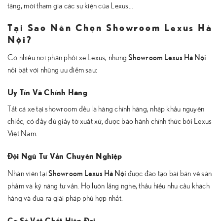
tặng, mời tham gia các sự kiện của Lexus…
Tại Sao Nên Chọn Showroom Lexus Hà
Nội?
Showroom Lexus Hà Nội
Có nhiều nơi phân phối xe Lexus, nhưng
nổi bật với những ưu điểm sau:
Uy Tín Và Chính Hãng
Tất cả xe tại showroom đều là hàng chính hãng, nhập khẩu nguyên
chiếc, có đầy đủ giấy tờ xuất xứ, được bảo hành chính thức bởi Lexus
Việt Nam.
Đội Ngũ Tư Vấn Chuyên Nghiệp
Showroom Lexus Hà Nội
Nhân viên tại
được đào tạo bài bản về sản
phẩm và kỹ năng tư vấn. Họ luôn lắng nghe, thấu hiểu nhu cầu khách
hàng và đưa ra giải pháp phù hợp nhất.
Cơ Sở Vật Chất Hiện Đại