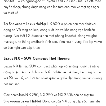
hình tốt. LX có nguồn gốc từ Toyota Land Cruiser – mẫu xe off-road
huyền thoại, nhưng được nâng cấp lên tầm cao mới về mặt tiện nghi
và thiết kế.
Showroom Lexus Hà Nội
Tại
, LX 600 là phiên bản mới nhất với
động cơ V6 tăng áp kép, công suất lớn và khả năng vận hành ấn
tượng. Nội thất LX được ví như một phòng khách di động với ghế
massage, hệ thống âm thanh đỉnh cao, điều hòa 4 vùng độc lập và vô
số tiện nghi cao cấp khác.
Lexus NX – SUV Compact Thời Thượng
Lexus NX là mẫu SUV compact, phù hợp với những người trẻ năng
động hoặc các gia đình nhỏ. NX có thiết kế thể thao, trẻ trung hơn so
với RX và LX, với lưới tản nhiệt spindle grille đặc trưng và các đường
nét sắc sảo.
Các phiên bản NX 250, NX 350 và NX 350h đều có mặt tại
Showroom Lexus Hà Nội
. Động cơ của NX cung cấp sức mạnh đủ