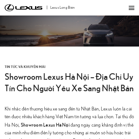
Bỏ
Lexus Long Biên
qua
nội
dung
TIN TỨC VÀ KHUYẾN MÃI
Showroom Lexus Hà Nội – Địa Chỉ Uy
Tín Cho Người Yêu Xe Sang Nhật Bản
Khi nhắc đến thương hiệu xe sang đến từ Nhật Bản, Lexus luôn là cái
tên được nhiều khách hàng Việt Nam tin tưởng và lựa chọn. Tại thủ đô
Showroom Lexus Hà Nội
Hà Nội,
đang ngày càng khẳng định vị thế
của mình như điểm đến lý tưởng cho những ai muốn sở hữu hoặc trải