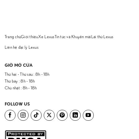
Trang chủ
Giới thiệu
Xe Lexus
Tin tức và Khuyến mãi
Lái thử Lexus
Liên hệ đại lý Lexus
GIỜ MỞ CỬA
Thứ hai - Thứ sáu : 8h - 18h
Thứ bảy : 8h - 18h
Chủ nhật : 8h - 18h
FOLLOW US